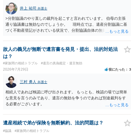
井上 祐司
弁護士
>分割協議のやり直しの裁判を起こすと言われています。 伯母の主張
通り協議書は無効なのでしょうか。 現時点では、遺産分割協議に基
づく不動産登記がされている状況で、分割協議自体の無効を裁判所が
認めたわけではないので、分割協議の効力に影響はありません。 先
方の訴訟の主張及び立証次第ですが、 ・御祖母様の認知能力に関する
医師の意見書、筆跡鑑定 が提出されればその効力が否定される可能性
故人の義兄が無断で遺言書を発見・提出、法的対処法
はありますが、 ・伯母様自身が分割協議に加わっていること ・御祖母
は？
様の意に反する遺産分割協議を行う実益が誰にあったかの立証が困難
#家族間の相続トラブル
#遺言の真偽鑑定・遺言無効
であること からすると、実際に遺産分割協議の効力が否定される可能
2026年7月29日
役にたった
3
性はそれほど高くない（立証のハードルは非常に高い）ということが
言えると思います。
三村 勇人
弁護士
相続人であれば検認に呼び出されます。 もっとも、検認の場では簡単
な意見を言うのみであり、遺言の無効を争うのであれば別途裁判をす
る必要がございます。
遺産相続で弟が保険を無断解約、法的問題は？
#協議
#家族間の相続トラブル