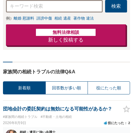
検索
例）
離婚 慰謝料
誹謗中傷
相続 遺産
著作物 違法
無料法律相談
新しく投稿する
家族間の相続トラブルの法律Q&A
新着順
回答数が多い順
役にたった順
団地会計の委託契約は無効になる可能性があるか？
#家族間の相続トラブル
#不動産・土地の相続
2026年8月9日
役にたった
2
相続・遺言に強い弁護士