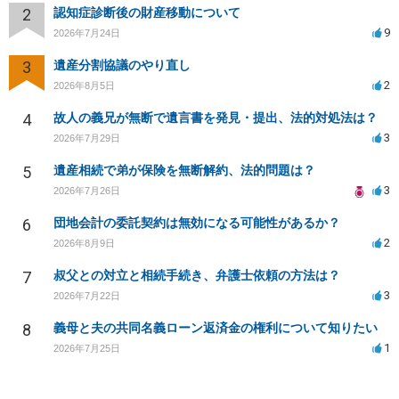
2
認知症診断後の財産移動について
9
2026年7月24日
3
遺産分割協議のやり直し
2
2026年8月5日
4
故人の義兄が無断で遺言書を発見・提出、法的対処法は？
3
2026年7月29日
5
遺産相続で弟が保険を無断解約、法的問題は？
3
2026年7月26日
6
団地会計の委託契約は無効になる可能性があるか？
2
2026年8月9日
7
叔父との対立と相続手続き、弁護士依頼の方法は？
3
2026年7月22日
8
義母と夫の共同名義ローン返済金の権利について知りたい
1
2026年7月25日