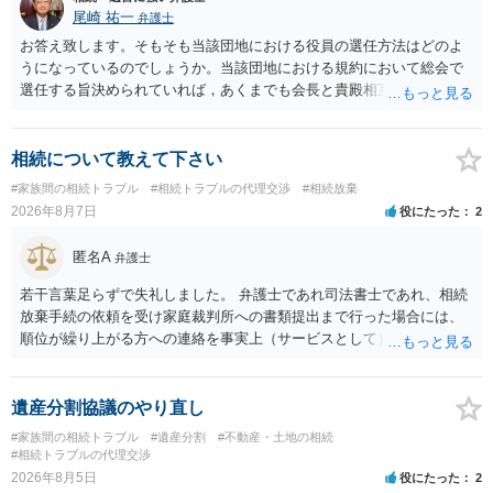
尾崎 祐一
弁護士
お答え致します。そもそも当該団地における役員の選任方法はどのよ
うになっているのでしょうか。当該団地における規約において総会で
選任する旨決められていれば，あくまでも会長と貴殿相互間における
団地会計の委託契約であって貴殿が役員になることはありません。但
し，団地と貴殿との委託契約は有効に成立しています。当該団地にお
ける役員の選任が会長の専権でできるのであれば，貴殿と会長との合
相続について教えて下さい
意により委託契約は有効に成立しています。
#家族間の相続トラブル
#相続トラブルの代理交渉
#相続放棄
2026年8月7日
役にたった
2
匿名A
弁護士
若干言葉足らずで失礼しました。 弁護士であれ司法書士であれ、相続
放棄手続の依頼を受け家庭裁判所への書類提出まで行った場合には、
順位が繰り上がる方への連絡を事実上（サービスとして）行うことは
あります。その「連絡」だけを弁護士が業務としてお受けすることは
できない、という意味でした。
遺産分割協議のやり直し
#家族間の相続トラブル
#遺産分割
#不動産・土地の相続
#相続トラブルの代理交渉
2026年8月5日
役にたった
2