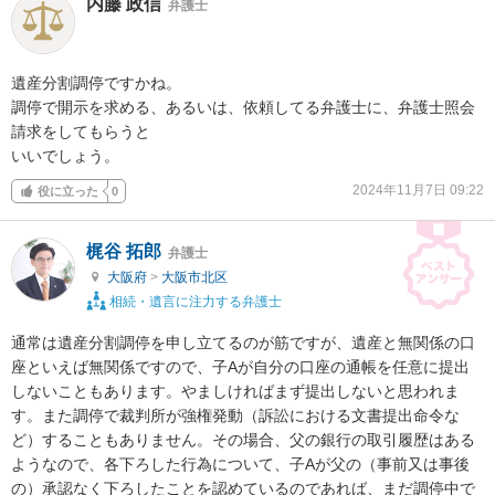
内藤 政信
弁護士
遺産分割調停ですかね。

調停で開示を求める、あるいは、依頼してる弁護士に、弁護士照会
請求をしてもらうと

いいでしょう。
2024年11月7日 09:22
役に立った
0
梶谷 拓郎
弁護士
大阪府
>
大阪市北区
相続・遺言に注力する弁護士
通常は遺産分割調停を申し立てるのが筋ですが、遺産と無関係の口
座といえば無関係ですので、子Aが自分の口座の通帳を任意に提出
しないこともあります。やましければまず提出しないと思われま
す。また調停で裁判所が強権発動（訴訟における文書提出命令な
ど）することもありません。その場合、父の銀行の取引履歴はある
ようなので、各下ろした行為について、子Aが父の（事前又は事後
の）承認なく下ろしたことを認めているのであれば、まだ調停中で