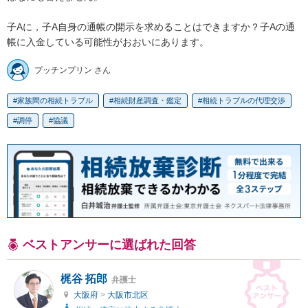
子Aに，子A自身の通帳の開示を求めることはできますか？子Aの通
帳に入金している可能性がおおいにあります。
プッチンプリン さん
家族間の相続トラブル
相続財産調査・鑑定
相続トラブルの代理交渉
調停
協議
ベストアンサーに選ばれた回答
梶谷 拓郎
弁護士
大阪府
>
大阪市北区