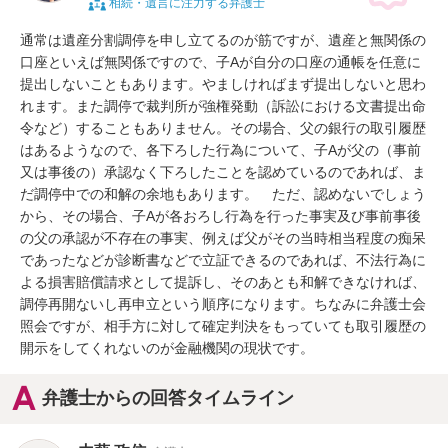
相続・遺言に注力する弁護士
通常は遺産分割調停を申し立てるのが筋ですが、遺産と無関係の
口座といえば無関係ですので、子Aが自分の口座の通帳を任意に
提出しないこともあります。やましければまず提出しないと思わ
れます。また調停で裁判所が強権発動（訴訟における文書提出命
令など）することもありません。その場合、父の銀行の取引履歴
はあるようなので、各下ろした行為について、子Aが父の（事前
又は事後の）承認なく下ろしたことを認めているのであれば、ま
だ調停中での和解の余地もあります。　ただ、認めないでしょう
から、その場合、子Aが各おろし行為を行った事実及び事前事後
の父の承認が不存在の事実、例えば父がその当時相当程度の痴呆
であったなどが診断書などで立証できるのであれば、不法行為に
よる損害賠償請求として提訴し、そのあとも和解できなければ、
調停再開ないし再申立という順序になります。ちなみに弁護士会
照会ですが、相手方に対して確定判決をもっていても取引履歴の
開示をしてくれないのが金融機関の現状です。
弁護士からの回答タイムライン