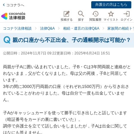
弁護士の方はこちら
ココナラへ
投稿する
探す
閲覧履歴
マイリスト
ログイン
ココナラ法律相談
法律Q&A
相続・遺言の法律Q&A
家族間の相続ト
親の口座から不正出金、子の通帳開示は可能か？
公開日時：
2024年11月7日 09:22
更新日時：
2025年6月24日 16:51
両親が子Aに囲い込まれていました。子B・Cは3年間両親と連絡がと
れないまま，父が亡くなりました。母は父の死後，子Bと同居して
います。

3年の間に3000万円両親の口座（それぞれ1500万円）から引き出さ
れていることがわかりました。母は自分で一度も出金していませ
ん。

子Aがキャッシュカードを使って勝手に引き出したと話しています
（暗証番号をカードの裏に書いていた）。

調停で弁護士を立てて話し合いをしましたが，子Aは出金に関して
はなにも答えません。
