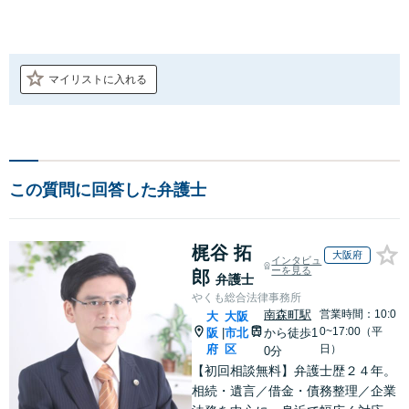
マイリストに入れる
この質問に回答した弁護士
梶谷 拓
大阪府
インタビュ
ーを見る
郎
弁護士
やくも総合法律事務所
南森町駅
営業時間：10:0
大
大阪
0~17:00（平
阪
市北
から徒歩1
|
府
区
日）
0分
【初回相談無料】弁護士歴２４年。
相続・遺言／借金・債務整理／企業