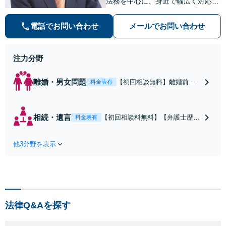
法務を中心に、身近で幅広く対応す
る「町のお医者さんのような弁護
士」です。刑事事件も相談可能で
電話でお問い合わせ
メールでお問い合わせ
す。様々な難しいご相談にも対応し
ます。【完全個室】【北浜駅から徒
歩10分】
注力分野
離婚・男女問題
【初回相談無料】離婚前の
料金表有
婚姻費用、離婚における離
婚慰謝料及び養育費につい
て「法律」と「夫婦の感
相続・遺言
【初回相談料無料】【弁護士歴22
料金表有
情」「未成年者の健全健康
年】遺産分割協議・相続放棄・遺
な養育環境の確保」につい
留分・寄与分・遺言書の作成な
て「コスト」「時間」に照
他3分野を表示
ど、どんな些細なことでもお任せ
らした「現実的な解決」を
ください【相続紛争になったら】
目指します。まずはあなた
まずご相談ください【完全個室】
のご希望をご相談くださ
【北浜駅から徒歩10分】
い。
法律Q&Aを探す