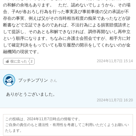
の和解の余地もあります。　ただ、認めないでしょうから、その場
合、子Aが各おろし行為を行った事実及び事前事後の父の承認が不
存在の事実、例えば父がその当時相当程度の痴呆であったなどが診
断書などで立証できるのであれば、不法行為による損害賠償請求と
して提訴し、そのあとも和解できなければ、調停再開ないし再申立
という順序になります。ちなみに弁護士会照会ですが、相手方に対
して確定判決をもっていても取引履歴の開示をしてくれないのが金
融機関の現状です。
2024年11月7日 15:14
役に立った
2
プッチンプリン
さん
ありがとうございました。
2024年11月7日 16:20
この投稿は、2024年11月7日時点の情報です。
ご自身の責任のもと適法性・有用性を考慮してご利用いただくようお願いい
たします。