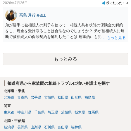
2026年7月26日
役にたった
3
高島 秀行
弁護士
弟が勝手に被相続人の判子を使って、相続人共有状態の保険金の解約
をし、現金を受け取ることは合法なのでしょうか？ 弟が被相続人に無
断で被相続人の保険契約を解約したことは 刑事的にも犯罪となる可能
性があり、民事的には無効だと思います。 保険会社で解約の際に提出
された書類のコピーを取得して、弁護士に面談で詳しい事情を話して
相談 されたら良いと思います。
もっとみる
都道府県から家族間の相続トラブルに強い弁護士を探す
北海道・東北
北海道
青森県
岩手県
宮城県
秋田県
山形県
福島県
関東
東京都
神奈川県
千葉県
埼玉県
茨城県
栃木県
群馬県
北陸・甲信越
新潟県
長野県
山梨県
石川県
富山県
福井県