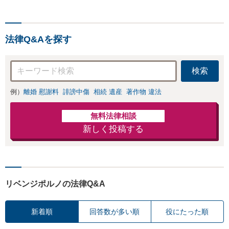
力でサポートします【相続
問題】複雑な遺産分割・相
続放棄・遺留分なども、基
法律Q&Aを探す
本からわかりやすくご説明
します【人形町駅2分】
検索
例）
離婚 慰謝料
誹謗中傷
相続 遺産
著作物 違法
無料法律相談
新しく投稿する
リベンジポルノの法律Q&A
新着順
回答数が多い順
役にたった順