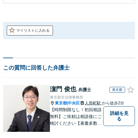
マイリストに入れる
この質問に回答した弁護士
濵門 俊也
弁護士
東京都
東京新生法律事務所
東京都
中央区
人形町駅
から徒歩2分
|
【時間制限なし！初回相談
詳細を見
無料】ご依頼は相談後にご
る
検討ください【著書多数】
【離婚の解決実績300件以
上】心のケアもしながら全