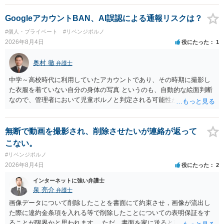
GoogleアカウントBAN、AI誤認による通報リスクは？
#個人・プライベート
#リベンジポルノ
2026年8月4日
役にたった
1
奥村 徹
弁護士
中学～高校時代に利用していたアカウントであり、その時期に撮影し
た衣服を着ていない自分の身体の写真 というのも、自動的な絵面判断
なので、管理者において児童ポルノと判定される可能性があります。
日本警察に連絡される可能性はあるでしょう。
無断で動画を撮影され、削除させたいが連絡が返って
こない。
#リベンジポルノ
2026年8月4日
役にたった
2
インターネットに強い弁護士
泉 亮介
弁護士
画像データについて削除したことを書面にて約束させ，画像が流出し
た際に違約金条項を入れる等で削除したことについての表明保証をす
ることが限界かと思われます。 ただ，書面を家に送ると家族に不貞行