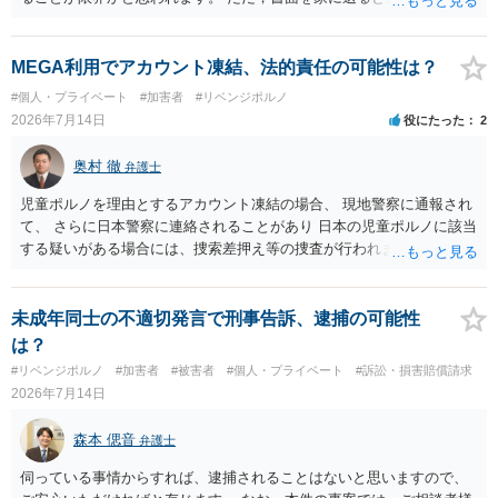
為が発覚しご自身が慰謝料請求を受けるリスクがあるため，書面で削
除等を求めることは避けたほうが良いかと思われます。
MEGA利用でアカウント凍結、法的責任の可能性は？
#個人・プライベート
#加害者
#リベンジポルノ
2026年7月14日
役にたった
2
奥村 徹
弁護士
児童ポルノを理由とするアカウント凍結の場合、 現地警察に通報され
て、 さらに日本警察に連絡されることがあり 日本の児童ポルノに該当
する疑いがある場合には、捜索差押え等の捜査が行われます。 実際に
捜索された人もいますので、 対応については、弁護士に直接相談して
ください。
未成年同士の不適切発言で刑事告訴、逮捕の可能性
は？
#リベンジポルノ
#加害者
#被害者
#個人・プライベート
#訴訟・損害賠償請求
2026年7月14日
森本 偲音
弁護士
伺っている事情からすれば、逮捕されることはないと思いますので、