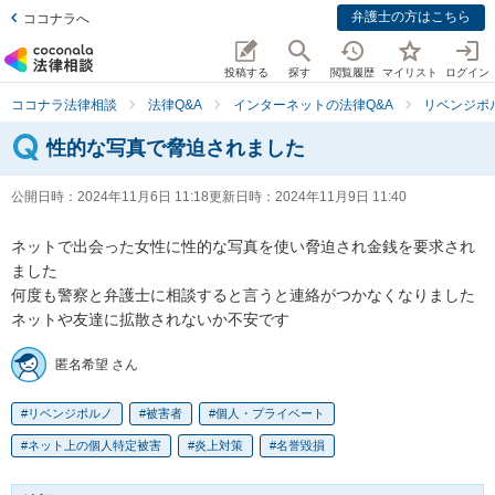
弁護士の方はこちら
ココナラへ
投稿する
探す
閲覧履歴
マイリスト
ログイン
ココナラ法律相談
法律Q&A
インターネットの法律Q&A
リベンジポ
性的な写真で脅迫されました
公開日時：
2024年11月6日 11:18
更新日時：
2024年11月9日 11:40
ネットで出会った女性に性的な写真を使い脅迫され金銭を要求され
ました

何度も警察と弁護士に相談すると言うと連絡がつかなくなりました

ネットや友達に拡散されないか不安です
匿名希望 さん
リベンジポルノ
被害者
個人・プライベート
ネット上の個人特定被害
炎上対策
名誉毀損