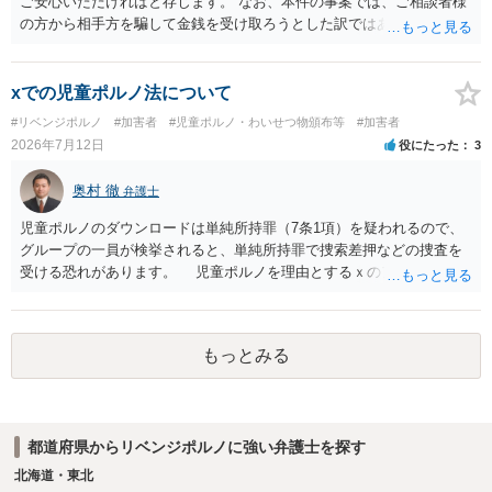
ご安心いただければと存じます。 なお、本件の事案では、ご相談者様
の方から相手方を騙して金銭を受け取ろうとした訳ではありませんの
で、詐欺罪が 成立する余地はないと考えます。 以上ご参考までに。
xでの児童ポルノ法について
#リベンジポルノ
#加害者
#児童ポルノ・わいせつ物頒布等
#加害者
2026年7月12日
役にたった
3
奥村 徹
弁護士
児童ポルノのダウンロードは単純所持罪（7条1項）を疑われるので、
グループの一員が検挙されると、単純所持罪で捜索差押などの捜査を
受ける恐れがあります。 児童ポルノを理由とするｘのアカウント凍
結は日本警察に通報されることがあって（確率はわかりませんが実例
は珍しくない）、これも捜索差押を受けるおそれがあります
もっとみる
都道府県からリベンジポルノに強い弁護士を探す
北海道・東北