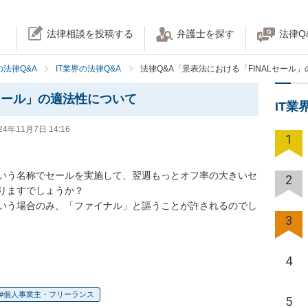
法律相談を投稿する
弁護士を探す
法律Q
法律Q&A
IT業界の法律Q&A
法律Q&A「景表法における「FINALセール
Lセール」の適法性について
IT業
24年11月7日 14:16
1
」という名称でセールを実施して、翌週もっとオフ率の大きいセ
2
りますでしょうか？

いう場合のみ、「ファイナル」と謳うことが許されるのでし
3
4
個人事業主・フリーランス
5