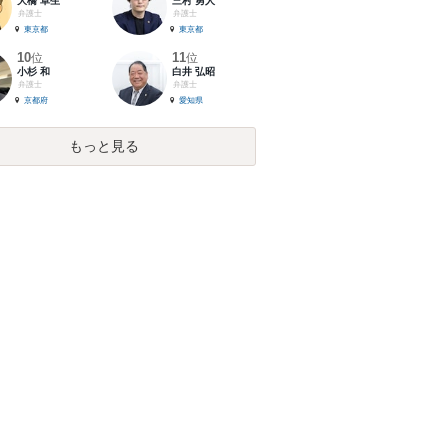
大橋 卓生
三村 勇人
弁護士
弁護士
東京都
東京都
10
11
位
位
小杉 和
白井 弘昭
弁護士
弁護士
京都府
愛知県
もっと見る