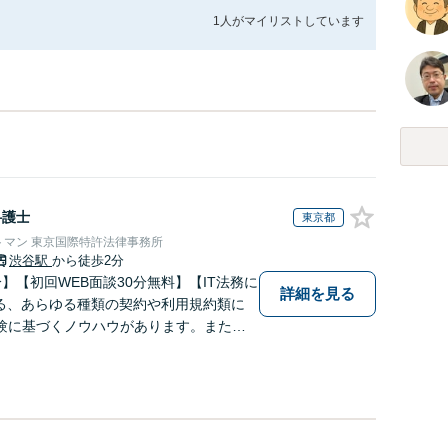
1人が
マイリストしています
弁護士
東京都
トマン 東京国際特許法律事務所
渋谷駅
から徒歩2分
】【初回WEB面談30分無料】【IT法務に
詳細を見る
ける、あらゆる種類の契約や利用規約類に
験に基づくノウハウがあります。また、I
ステム開発の流れにも通じているため、ス
可能です。