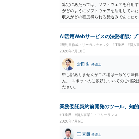
算定にあたっては、ソフトウェアを利用す
がどのようにソフトウェアを活用していた
収入がどの程度得られる見込みであったか
いる通り、最寄りの弁護士に相談されるこ
AI活用Webサービスの法務相談:
#契約書作成・リーガルチェック
#IT業界
#個人
2026年7月18日
倉田 勲
弁護士
申し訳ありませんがこの場は一般的な法律
ん。 スポットのご依頼についてのご相談
ださい。
業務委託契約前開発のツール、知的
#IT業界
#個人事業主・フリーランス
2026年7月6日
王 宣麟
弁護士