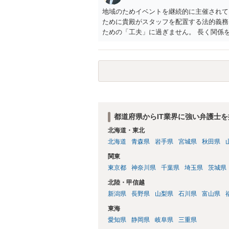
地域のためイベントを継続的に主催されて
ために貴殿がスタッフを配置する法的義務
ための「工夫」に過ぎません。 長く関係
自体の切実さ、イベントへの影響に加えて
用かを総合的に考えながら進めていくのが
都道府県からIT業界に強い弁護士を
北海道・東北
北海道
青森県
岩手県
宮城県
秋田県
関東
東京都
神奈川県
千葉県
埼玉県
茨城県
北陸・甲信越
新潟県
長野県
山梨県
石川県
富山県
東海
愛知県
静岡県
岐阜県
三重県