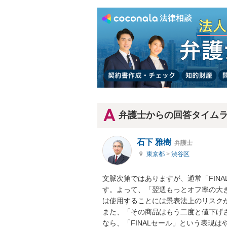
弁護士からの回答タイム
石下 雅樹
弁護士
東京都
>
渋谷区
文脈次第ではありますが、通常「FIN
す。よって、「翌週もっとオフ率の大き
は使用することには景表法上のリスクが
また、「その商品はもう二度と値下げ
なら、「FINALセール」という表現