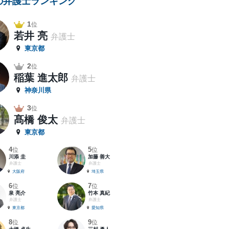
の弁護士ランキング
1
位
若井 亮
弁護士
東京都
2
位
稲葉 進太郎
弁護士
神奈川県
3
位
髙橋 俊太
弁護士
東京都
4
5
位
位
川添 圭
加藤 善大
弁護士
弁護士
大阪府
埼玉県
6
7
位
位
泉 亮介
竹本 真紀
弁護士
弁護士
東京都
愛知県
8
9
位
位