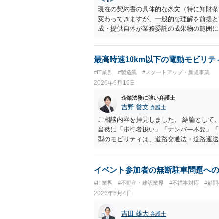
現在の契約書の具体的な条文（特に知財条
変わってきますが、一般的な理解を前提と
成・提供自体が業務委託の成果物の範囲に
であるため知的財産が相談者様に帰属する
とも可能。ただし合意解除する場合の条項
いよう調整が必要 ・契約を残す場合は、
最高時速10km以下の電動モビリテ
ことが難しくなるケースもある。他方で契
#IT業界
#製造業
#スタートアップ・新規事業
う建付けになっている場合は、契約終了後
2026年6月16日
安であれば、契約書類等一式を持参して弁
企業法務に強い弁護士
吉野 誉文
弁護士
ご相談内容を拝見しました。 結論として、最
当然に「歩行者扱い」「ナンバー不要」「
型のモビリティは、道路交通法・道路運送
当する可能性があります。特定小型原動機
合、ナンバー取得、自賠責保険加入は必要で
国土交通省により、一定の10km/h以下
イベント参加者の無断駐車問題への
された旨が案内されています。 もっとも、
#IT業界
#不動産・建設業界
#不祥事対応
#顧
理と考えるべきで、「最高速度10km/h
2026年6月4日
基準が公表されているわけではありません
は、「低速だからナンバー不要」と判断せ
吉田 雄大
弁護士
等へ事前確認することをおすすめします。