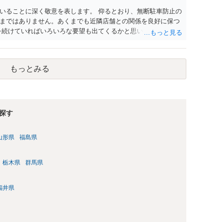
いることに深く敬意を表します。 仰るとおり、無断駐車防止の
まではありません。あくまでも近隣店舗との関係を良好に保つ
を続けていればいろいろな要望も出てくるかと思いますが、要望
、対応コスト、地域の方々との協力関係維持のためどの程度有
良いかと存じます。
もっとみる
探す
山形県
福島県
栃木県
群馬県
福井県