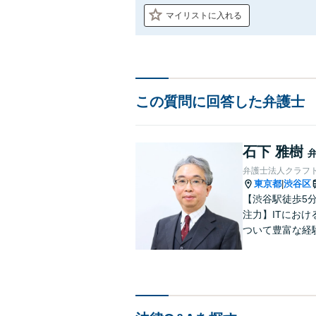
マイリストに入れる
この質問に回答した弁護士
石下 雅樹
弁護士法人クラフ
東京都
渋谷区
|
【渋谷駅徒歩5分
注力】ITにお
ついて豊富な経
Tの考え方、シ
ムーズな対応が