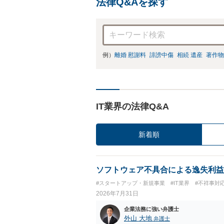
法律Q&Aを探す
例）
離婚 慰謝料
誹謗中傷
相続 遺産
著作物
IT業界の法律Q&A
新着順
ソフトウェア不具合による逸失利益
#スタートアップ・新規事業
#IT業界
#不祥事対
2026年7月31日
企業法務に強い弁護士
外山 大地
弁護士