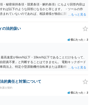
項・秘密保持条項・競業条項・解約条項）にもより回答内容は
すれば以下のような回答になるかと存じます。 ・ツールの作
含まれていないのであれば、相談者様が独自に開発したツール
 ・相手方の同意が得られるのであれば、契約を合意解除するこ
については、契約書上の他の条項との兼ね合いで不利にならな
競業避止義務が契約上課されているのであれば、同業に納品する
ィの法的扱い
約終了後であっても「●年間、競業避止義務が存続する」とい
であっても注意が必要 ということになるかと存じます。 ご不
役にたった
2
護士の相談されることをお勧めします。
高速度が6km/h以下・10km/h以下であることだけをもって、
自賠責不要」と判断することはできません。 電動キックボード
車両法上、特定小型原動機付自転車または原動機付自転車に該
付自転車に該当する場合、免許は不要でも、保安基準への適
す。 WALKCARについては、メーカー公表情報上、警察庁・
モデルについて道路交通法上の車両に当たらず、歩行者扱いと整理
法的責任と対策について
これはWALKCARの構造・形状・操作方法等を踏まえた個別整
問弁護士契約
以下の電動モビリティ一般がすべて歩行者扱いになる」という一般
役にたった
2
。 したがって、小型電動キックボードを開発・販売する場合に
ず、具体的な仕様を前提に、警察庁・国土交通省・地方運輸局