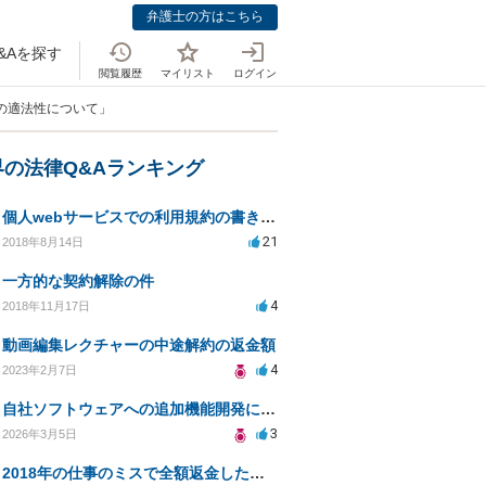
弁護士の方はこちら
&Aを探す
閲覧履歴
マイリスト
ログイン
」の適法性について」
界の法律Q&Aランキング
個人webサービスでの利用規約の書き方として「株式会社○○（以下当社）」と違う表現はありますか？
21
2018年8月14日
一方的な契約解除の件
4
2018年11月17日
動画編集レクチャーの中途解約の返金額
4
2023年2月7日
自社ソフトウェアへの追加機能開発における著作権および使用権の帰属について
3
2026年3月5日
2018年の仕事のミスで全額返金したにもかかわらず、当時の取引先から執拗に対応を求められる