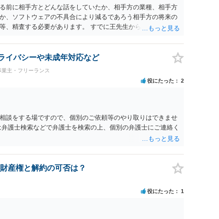
る前に相手方とどんな話をしていたか、相手方の業種、相手方
か、ソフトウェアの不具合により減るであろう相手方の将来の
等、精査する必要があります。 すでに王先生からも回答されて
とをお勧めします。
 プライバシーや未成年対応など
事業主・フリーランス
役にたった
2
相談をする場ですので、個別のご依頼等のやり取りはできませ
は弁護士検索などで弁護士を検索の上、個別の弁護士にご連絡く
財産権と解約の可否は？
役にたった
1