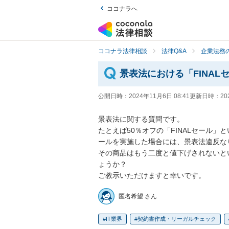
ココナラへ
ココナラ法律相談
法律Q&A
企業法務の
景表法における「FINA
公開日時：
2024年11月6日 08:41
更新日時：
20
景表法に関する質問です。

たとえば50％オフの「FINALセール
ールを実施した場合には、景表法違反な
その商品はもう二度と値下げされないと
ょうか？

ご教示いただけますと幸いです。
匿名希望 さん
IT業界
契約書作成・リーガルチェック