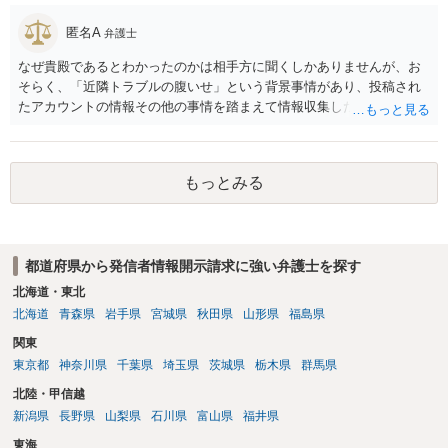
ます。
匿名A
弁護士
なぜ貴殿であるとわかったのかは相手方に聞くしかありませんが、お
そらく、「近隣トラブルの腹いせ」という背景事情があり、投稿され
たアカウントの情報その他の事情を踏まえて情報収集した結果、この
ような投稿をするのは貴殿しかいないと推測したもので、これに対し
貴殿が投稿した事実を認めてしまったことで「答え合わせ」になって
しまったのではないでしょうか。 相手方の動きについても、相手方次
もっとみる
第ですので何とも言えません。公開の場で回答するには情報が乏し
く、ここで詳細を明らかにすることは事案の特定に繋がってしまうの
で、弁護士へ直接相談した方がよいです。
都道府県から発信者情報開示請求に強い弁護士を探す
北海道・東北
北海道
青森県
岩手県
宮城県
秋田県
山形県
福島県
関東
東京都
神奈川県
千葉県
埼玉県
茨城県
栃木県
群馬県
北陸・甲信越
新潟県
長野県
山梨県
石川県
富山県
福井県
東海