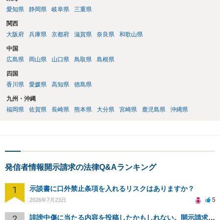
愛知県
静岡県
岐阜県
三重県
関西
大阪府
兵庫県
京都府
滋賀県
奈良県
和歌山県
中国
広島県
岡山県
山口県
鳥取県
島根県
四国
香川県
愛媛県
高知県
徳島県
九州・沖縄
福岡県
佐賀県
長崎県
熊本県
大分県
宮崎県
鹿児島県
沖縄県
発信者情報開示請求の法律Q&Aランキング
1
示談書に口外禁止条項を入れるリスクはありますか？
5
2026年7月23日
2
誹謗中傷に当たる内容を投稿したかもしれない。開示請求や民事刑事裁判に発展しうるのか教えて欲しい。