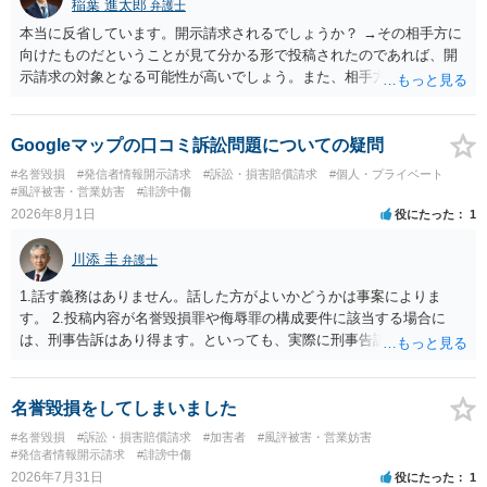
稲葉 進太郎
弁護士
本当に反省しています。開示請求されるでしょうか？ →その相手方に
向けたものだということが見て分かる形で投稿されたのであれば、開
示請求の対象となる可能性が高いでしょう。また、相手方の投稿した
文章からすると、実際に発信者情報開示請求がなされる可能性がある
と存じます。発信者情報開示請求が進むと、投稿に使った回線の契約
者のところに、意見照会がなされます。アカウント情報開示の場合
Googleマップの口コミ訴訟問題についての疑問
は、アカウントの登録メールに意見照会がなされます。 また、された
#名誉毀損
#発信者情報開示請求
#訴訟・損害賠償請求
#個人・プライベート
場合賠償金はいくらでしょうか。 →ケースバイケースであり、数万円
#風評被害・営業妨害
#誹謗中傷
から１００万単位まで様々でしょう。裁判外であれば交渉して相手方
2026年8月1日
役にたった
1
の請求額から減額することを試みることとなるでしょう。
川添 圭
弁護士
1.話す義務はありません。話した方がよいかどうかは事案によりま
す。 2.投稿内容が名誉毀損罪や侮辱罪の構成要件に該当する場合に
は、刑事告訴はあり得ます。といっても、実際に刑事告訴に動くかど
うかは事案によります。 3.これも事案によりますが、半年から1年程度
です。Googleは電話番号の開示請求もできることが多いので、少しで
も特定可能になるよう、複数ルートで開示請求が行われることが多い
名誉毀損をしてしまいました
です。さらにいえば、利用者からの口コミ投稿の場合、開示請求者は
#名誉毀損
#訴訟・損害賠償請求
#加害者
#風評被害・営業妨害
ある程度対象者を特定できている（ただし証拠による裏付けか必要な
#発信者情報開示請求
#誹謗中傷
ので発信者情報開示請求をする）というケースが比較的多いと思われ
2026年7月31日
役にたった
1