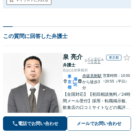
この質問に回答した弁護士
泉 亮介
東京都
インタビュ
ーを見る
弁護士
彩結法律事務所
赤坂見附駅
営業時間：10:00
東
港
~20:55（平日）
京
から徒歩3
|
区
都
分
【全国対応】【初回相談無料／24時
間メール受付】採用・転職掲示板、
飲食店の口コミサイトなどの風評被
害対策など実績あり！【刑事】犯罪
の種類を問わず相談可。可能な限り
電話でお問い合わせ
メールでお問い合わせ
早期対応で駆けつけサポート【労
働】不当解雇・残業代請求はおまか