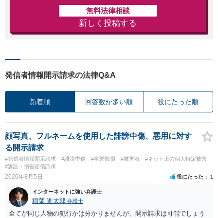
無料法律相談
新しく投稿する
発信者情報開示請求の法律Q&A
新着順
回答数が多い順
役にたった順
顔写真、フルネームを使用した誹謗中傷、悪用に対す
る開示請求
#発信者情報開示請求
#誹謗中傷
#名誉毀損
#被害者
#ネット上の個人特定被害
#訴訟・損害賠償請求
2026年8月5日
役にたった
1
インターネットに強い弁護士
稲葉 進太郎
弁護士
全てが同じ人物の犯行かは分かりませんが、開示請求は可能でしょう