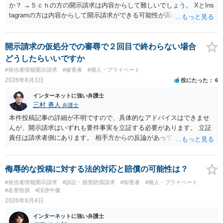
か？ →５ｃｈの方の開示請求は内容からして難しいでしょう。 XとIns
tagramの方は内容からして開示請求ができる可能性が高いでしょう。
ただ、アカウントが削除されていると開示請求は失敗する可能性が高
いでしょう。７月中にアカウントが削除されている場合、今から進め
ても失敗する可能性が高いように思われます。 相手を特定できた場
開示請求の仮処分での審尋で２回目で終わらない場合
合、相手に全ての弁護士費用を負担させることは可能でしょうか？ →
どうしたらいいですか
訴訟外の交渉で相手方が認めれば負担させることができるでしょう。
#発信者情報開示請求
#被害者
#個人・プライベート
訴訟で判決となった場合は、実際の弁護士費用が認められる場合と認
2026年8月3日
役にたった
6
められない場合があり何ともいえないところでしょう。
インターネットに強い弁護士
三村 勇人
弁護士
本件投稿記事の詳細が不明ですので、具体的なアドバイスはできませ
んが、開示請求はいずれも要件事実を立証する必要があります。 立証
責任は請求者側にあります。 相手方からの反論があっても、裁判官が
要件事実を満たしていると判断すれば、補充は求められません。 相手
方が口頭で反論したのは、仮処分は迅速性が要求されるためです。 書
面での反論となれば、より遅延する可能性がございます。 また、本件
侮辱的な投稿に対する法的対応と賠償の可能性は？
はXのため、APのIPアドレスの保存期間の問題もございます。 開示請
#発信者情報開示請求
#訴訟・損害賠償請求
#加害者
#個人・プライベート
求は法律知識が不可欠ですが、それだけでは足りず、実務を踏まえた
#名誉毀損
#誹謗中傷
方法を選択することが重要です。
2026年8月4日
インターネットに強い弁護士