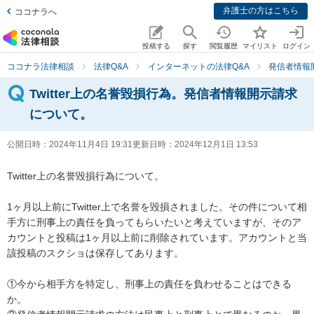
弁護士の方はこちら
ココナラへ
投稿する
探す
閲覧履歴
マイリスト
ログイン
ココナラ法律相談
法律Q&A
インターネットの法律Q&A
発信者情報
Twitter上の名誉毀損行為。発信者情報開示請求
について。
公開日時：
2024年11月4日 19:31
更新日時：
2024年12月1日 13:53
Twitter上の名誉毀損行為について。

1ヶ月以上前にTwitter上で名誉を毀損されました。その件について相
手方に刑事上の責任を負ってもらいたいと考えていますが、そのア
カウントと投稿は1ヶ月以上前に削除されています。アカウントと当
該投稿のスクショは保存してあります。

①今から相手方を特定し、刑事上の責任を負わせることはできる
か。
