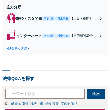
せください
注力分野
離婚・男女問題
【土日・夜間対応
事例1件
料金表有
可】【初回相談30
分無料】「相手方
から書面を提示さ
インターネット
【初回相談30分無
事例3件
料金表有
れたら、サインす
料】状況に応じて
る前にご相談を」
手段を使い分け、
経験豊富な弁護士
他3分野を表示
適切な方法で投稿
が全力で交渉にあ
の削除・発信者情
たります！相手方
報開示請求をおこ
と直接話す精神的
ないます「企業や
負担を軽減「弁護
お店の風評被害対
士の交渉で慰謝料
策／売り上げ低下
金額アップ／減額
法律Q&Aを探す
防止のために尽
交渉も対応可」
力」加害者側の対
【完全個室対応】
応可：開示請求の
検索
意見照会が来たと
きの対処法、被害
例）
離婚 慰謝料
誹謗中傷
相続 遺産
著作物 違法
者との示談交渉