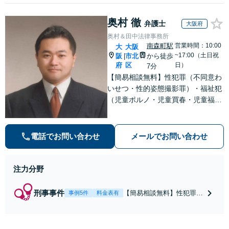
奥村 徹
弁護士
大阪府
奥村＆田中法律事務所
南森町駅
営業時間：10:00
大
大阪
~17:00（土日祝
阪
市北
から徒歩
|
府
区
日）
7分
【簡易相談無料】性犯罪（不同意わ
いせつ・性的姿態撮影罪）・福祉犯
（児童ポルノ・児童買春・児童福祉
法・青少年条例）・ネット犯罪（名
誉毀損・わいせつ物・不正アクセス
等）に非常に詳しい弁護士です
電話でお問い合わせ
メールでお問い合わせ
注力分野
刑事事件
【簡易相談無料】性犯罪
事例5件
料金表有
（不同意性交・不同意わい
せつ）・福祉犯（児童ポル
ノ・児童買春・児童福祉