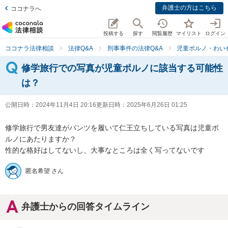
弁護士の方はこちら
ココナラへ
投稿する
探す
閲覧履歴
マイリスト
ログイン
ココナラ法律相談
法律Q&A
刑事事件の法律Q&A
児童ポルノ・わい
修学旅行での写真が児童ポルノに該当する可能性
は？
公開日時：
2024年11月4日 20:16
更新日時：
2025年6月26日 01:25
修学旅行で男友達がパンツを履いて仁王立ちしている写真は児童ポ
ルノにあたりますか？

性的な格好はしてないし、大事なところは全く写ってないです
匿名希望 さん
弁護士からの回答タイムライン