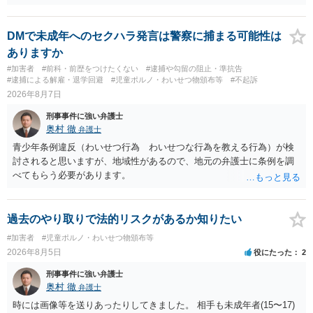
DMで未成年へのセクハラ発言は警察に捕まる可能性は
ありますか
#加害者
#前科・前歴をつけたくない
#逮捕や勾留の阻止・準抗告
#逮捕による解雇・退学回避
#児童ポルノ・わいせつ物頒布等
#不起訴
2026年8月7日
刑事事件に強い弁護士
奥村 徹
弁護士
青少年条例違反（わいせつ行為 わいせつな行為を教える行為）が検
討されると思いますが、地域性があるので、地元の弁護士に条例を調
べてもらう必要があります。
過去のやり取りで法的リスクがあるか知りたい
#加害者
#児童ポルノ・わいせつ物頒布等
2026年8月5日
役にたった
2
刑事事件に強い弁護士
奥村 徹
弁護士
時には画像等を送りあったりしてきました。 相手も未成年者(15〜17)