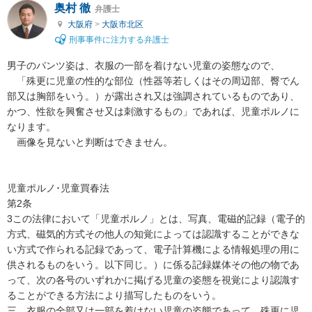
奥村 徹
弁護士
大阪府
>
大阪市北区
刑事事件に注力する弁護士
男子のパンツ姿は、衣服の一部を着けない児童の姿態なので、

　「殊更に児童の性的な部位（性器等若しくはその周辺部、臀でん
部又は胸部をいう。）が露出され又は強調されているものであり、
かつ、性欲を興奮させ又は刺激するもの」であれば、児童ポルノに
なります。

　画像を見ないと判断はできません。

児童ポルノ･児童買春法

第2条

3この法律において「児童ポルノ」とは、写真、電磁的記録（電子的
方式、磁気的方式その他人の知覚によっては認識することができな
い方式で作られる記録であって、電子計算機による情報処理の用に
供されるものをいう。以下同じ。）に係る記録媒体その他の物であ
って、次の各号のいずれかに掲げる児童の姿態を視覚により認識す
ることができる方法により描写したものをいう。

三　衣服の全部又は一部を着けない児童の姿態であって、殊更に児