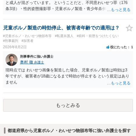
と成人が混ざっています。 ということだと、不同意わいせつ罪（176
条3項）・性的姿態撮影罪・児童ポルノ製造・青少年条例違反（わいせ
つ行為 児童ポルノ要求）などが検討されます。 重い罪もあるの
で、警察にバレれば、それなりの捜査を受けるでしょう。
児童ポルノ製造の時効停止、被害者年齢での適用は？
#児童ポルノ・わいせつ物頒布等
#私選弁護人
#前科・前歴をつけたくない
#刑事裁判
#加害者
2026年8月2日
役にたった
1
刑事事件に強い弁護士
奥村 徹
弁護士
現時点では わいせつ画像を製造した場合、児童ポルノ製造は時効は3
年ですが、被害者が18歳になるまで時効が停止する という規定はあり
ません
もっとみる
都道府県から児童ポルノ・わいせつ物頒布等に強い弁護士を探す