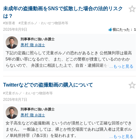
未成年の盗撮動画をSNSで拡散した場合の法的リスク
は？
#加害者
#児童ポルノ・わいせつ物頒布等
2026年8月9日
役にたった
1
刑事事件に強い弁護士
奥村 徹
弁護士
下記の定義に照らして児童ポルノの恐れがあるとき 公然陳列罪は最高
5年の重い罪になるので、 また、どこの警察が捜査しているのかわか
らないので、 弁護士に相談した上で、自首・逮捕回避を検討して下さ
い 三 衣服の全部又は一部を着けない児童の姿態であって、殊更に児
童の性的な部位（性器等若しくはその周辺部、臀でん部又は胸部をい
う。）が露出され又は強調されているものであり、かつ、性欲を興奮
Twitterなどでの盗撮動画の購入について
させ又は刺激するもの
#児童ポルノ・わいせつ物頒布等
2026年8月7日
刑事事件に強い弁護士
奥村 徹
弁護士
女子高生などの盗撮動画 というのが漠然としていて正確な回答ができ
ません。 一般論としては、裸とか性交場面であれば購入者は児童ポル
ノ単純所持罪（7条1項）を疑われます。