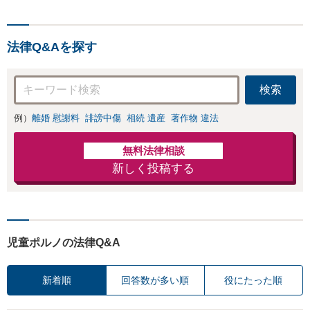
法・青少年条例）・ネット
犯罪（名誉毀損・わいせつ
物・不正アクセス・リベン
法律Q&Aを探す
ジポルノ罪等）に非常に詳
しい弁護士です
検索
例）
離婚 慰謝料
誹謗中傷
相続 遺産
著作物 違法
無料法律相談
新しく投稿する
児童ポルノの法律Q&A
新着順
回答数が多い順
役にたった順