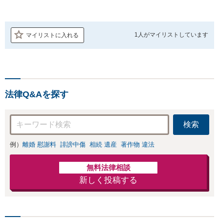
1人が
マイリストしています
マイリストに入れる
法律Q&Aを探す
検索
例）
離婚 慰謝料
誹謗中傷
相続 遺産
著作物 違法
無料法律相談
新しく投稿する