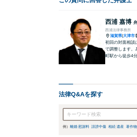
西浦 嘉博
西浦法律事務所
滋賀県
大津市
|
初回の対面相談
で調整します。
町駅から徒歩4
賀県２位 弁護士
26年7月現在）
法律Q&Aを探す
例）
離婚 慰謝料
誹謗中傷
相続 遺産
著作物