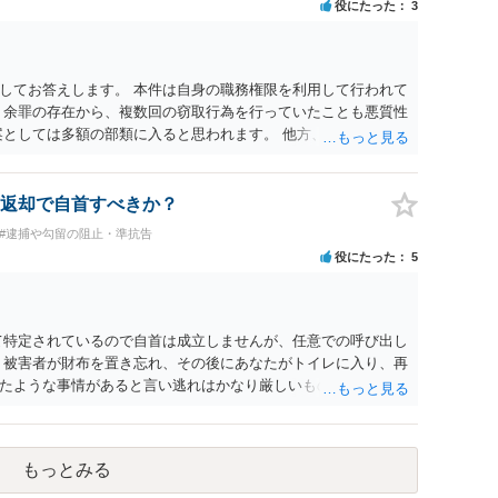
役にたった
3
してお答えします。 本件は自身の職務権限を利用して行われて
 余罪の存在から、複数回の窃取行為を行っていたことも悪質性
案としては多額の部類に入ると思われます。 他方、余罪を含め
済的損害の回復として有利に斟酌されます。 また、前科前歴を
いるとまでは言えず、有利な点です。 その他、家族の監督等の
すが、執行猶予判決を視野に入れることが可能な事案と思われ
返却で自首すべきか？
さい。
#逮捕や勾留の阻止・準抗告
役にたった
5
て特定されているので自首は成立しませんが、任意での呼び出し
、被害者が財布を置き忘れ、その後にあなたがトイレに入り、再
たような事情があると言い逃れはかなり厳しいものと思いま
もっとみる