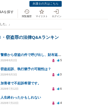
弁護士の方はこちら
&Aを探す
閲覧履歴
マイリスト
ログイン
ました。」
き・窃盗罪の法律Q&Aランキン
警察から窃盗の件で呼び出し、財布返却で自首すべきか？
5
2026年8月2日
窃盗起訴、執行猶予の可能性は？
3
2026年8月3日
加害者で不起訴希望です。
6
2026年7月12日
人生終わったかもしれない
4
2026年7月22日