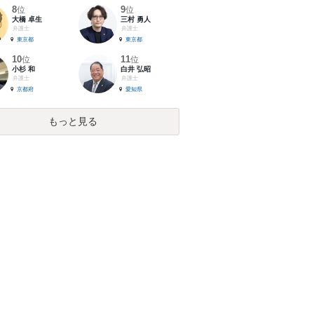
8
9
位
位
大橋 卓生
三村 勇人
弁護士
弁護士
東京都
東京都
10
11
位
位
小杉 和
白井 弘昭
弁護士
弁護士
京都府
愛知県
もっと見る