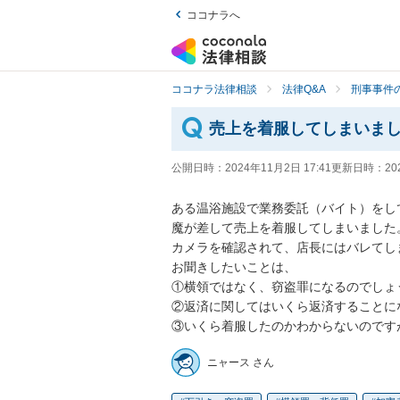
ココナラへ
ココナラ法律相談
法律Q&A
刑事事件の
売上を着服してしまいま
公開日時：
2024年11月2日 17:41
更新日時：
20
ある温浴施設で業務委託（バイト）をして
魔が差して売上を着服してしまいました。
カメラを確認されて、店長にはバレてしま
お聞きしたいことは、

①横領ではなく、窃盗罪になるのでしょう
②返済に関してはいくら返済することに
③いくら着服したのかわからないのです
ニャース さん