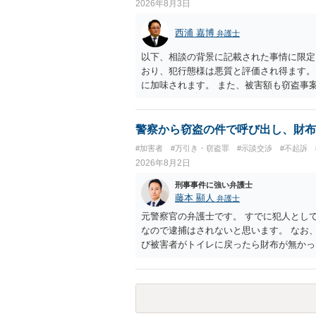
2026年8月3日
西浦 嘉博
弁護士
以下、相談の背景に記載された事情に限定
おり、犯行態様は悪質と評価され得ます。
に加味されます。 また、被害額も窃盗事
た全額を弁済していることは、被害者の経
有しないことも、規範意識が鈍磨しきって
情状証拠を適切に提出することで、私見で
警察から窃盗の件で呼び出し、財布
ます。 上記、一つの意見として参考くだ
#加害者
#万引き・窃盗罪
#示談交渉
#不起訴
2026年8月2日
刑事事件に強い弁護士
藤本 顯人
弁護士
元警察官の弁護士です。 すでに犯人とし
なので逮捕はされないと思います。 なお
び被害者がトイレに戻ったら財布が無かっ
す。