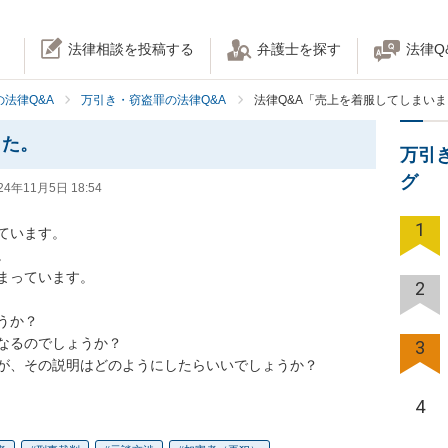
法律相談を投稿する
弁護士を探す
法律Q
法律Q&A
万引き・窃盗罪の法律Q&A
法律Q&A「売上を着服してしまい
した。
万引
グ
24年11月5日 18:54
1
います。



っています。

2
か？

なるのでしょうか？

3
が、その説明はどのようにしたらいいでしょうか？
4