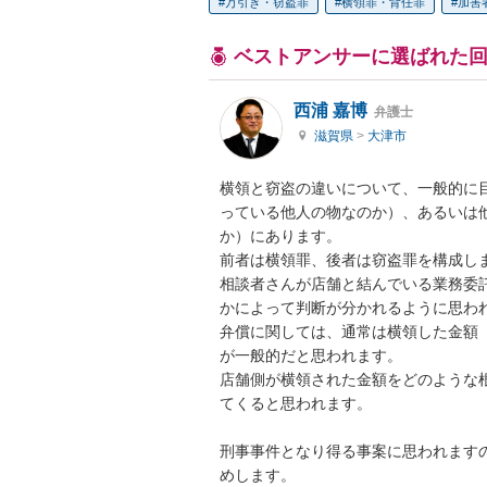
万引き・窃盗罪
横領罪・背任罪
加害
ベストアンサーに選ばれた
西浦 嘉博
弁護士
滋賀県
>
大津市
横領と窃盗の違いについて、一般的に
っている他人の物なのか）、あるいは
か）にあります。

前者は横領罪、後者は窃盗罪を構成しま
相談者さんが店舗と結んでいる業務委
かによって判断が分かれるように思われ
弁償に関しては、通常は横領した金額
が一般的だと思われます。

店舗側が横領された金額をどのような
てくると思われます。

刑事事件となり得る事案に思われます
めします。