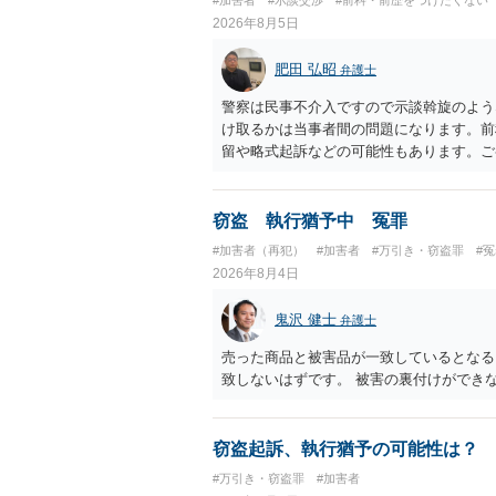
2026年8月5日
肥田 弘昭
弁護士
警察は民事不介入ですので示談斡旋のよう
け取るかは当事者間の問題になります。前
留や略式起訴などの可能性もあります。ご
窃盗 執行猶予中 冤罪
#加害者（再犯）
#加害者
#万引き・窃盗罪
#
2026年8月4日
鬼沢 健士
弁護士
売った商品と被害品が一致しているとなる
致しないはずです。 被害の裏付けができ
窃盗起訴、執行猶予の可能性は？
#万引き・窃盗罪
#加害者