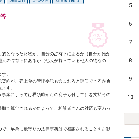
者
刑事裁判
示談交渉
加害者（再犯）
5
回答
6
7
目的となった財物が、自分の占有下にあるか（自分が預か
8
他人の占有下にあるか（他人が持っている他人の物なの
す。

9
託契約が、売上金の管理委託も含まれると評価できるか否
ます。

（事案によっては横領時からの利子も付して）を支払うの
10
根拠で算定されるかによって、相談者さんの対応も変わっ
ので、早急に最寄りの法律事務所で相談されることをお勧