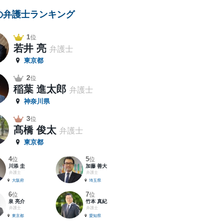
の弁護士ランキング
1
位
若井 亮
弁護士
東京都
2
位
稲葉 進太郎
弁護士
神奈川県
3
位
髙橋 俊太
弁護士
東京都
4
5
位
位
川添 圭
加藤 善大
弁護士
弁護士
大阪府
埼玉県
6
7
位
位
泉 亮介
竹本 真紀
弁護士
弁護士
東京都
愛知県