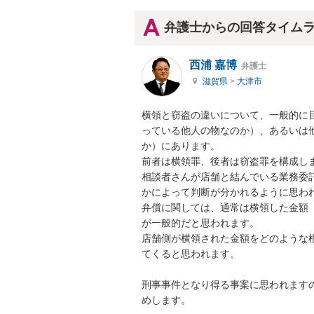
弁護士からの回答タイム
西浦 嘉博
弁護士
滋賀県
>
大津市
横領と窃盗の違いについて、一般的に
っている他人の物なのか）、あるいは
か）にあります。

前者は横領罪、後者は窃盗罪を構成しま
相談者さんが店舗と結んでいる業務委
かによって判断が分かれるように思われ
弁償に関しては、通常は横領した金額
が一般的だと思われます。

店舗側が横領された金額をどのような
てくると思われます。

刑事事件となり得る事案に思われます
めします。