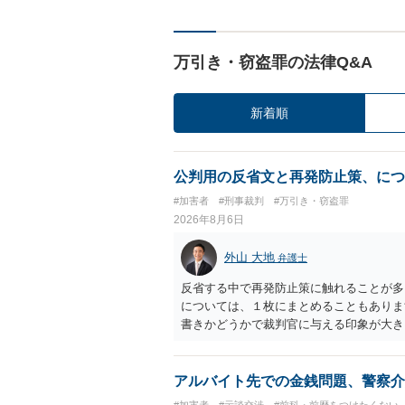
万引き・窃盗罪の法律Q&A
新着順
公判用の反省文と再発防止策、につ
#加害者
#刑事裁判
#万引き・窃盗罪
2026年8月6日
外山 大地
弁護士
反省する中で再発防止策に触れることが多
については、１枚にまとめることもありま
書きかどうかで裁判官に与える印象が大き
いかと考えます。
アルバイト先での金銭問題、警察介
#加害者
#示談交渉
#前科・前歴をつけたくない