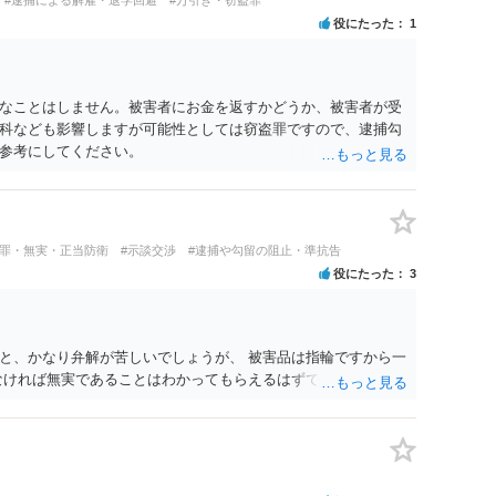
役にたった
1
なことはしません。被害者にお金を返すかどうか、被害者が受
科なども影響しますが可能性としては窃盗罪ですので、逮捕勾
参考にしてください。
冤罪・無実・正当防衛
#示談交渉
#逮捕や勾留の阻止・準抗告
役にたった
3
と、かなり弁解が苦しいでしょうが、 被害品は指輪ですから一
なければ無実であることはわかってもらえるはずです。