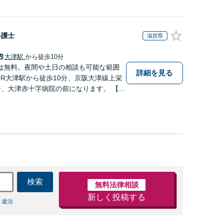
弁護士
滋賀県
大津駅
から徒歩10分
は無料。夜間や土日の相談も可能な範囲
詳細を見る
JR大津駅から徒歩10分、京阪大津線上栄
分、大津赤十字病院の前になります。 【滋
ドットコムランキング（2024年7月-20
】
検索
無料法律相談
新しく投稿する
 違法