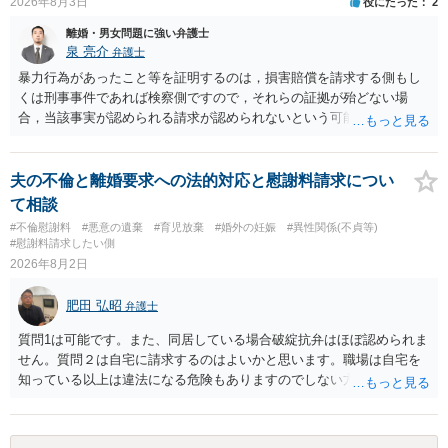
2026年8月3日
役にたった
2
談して進めることを検討した方がよいようにも思います。
離婚・男女問題に強い弁護士
泉 亮介
弁護士
暴力行為があったこと等を証明するのは，損害賠償を請求する側もし
くは刑事事件であれば検察側ですので，それらの証拠が殆どない場
合，当該事実が認められる請求が認められないという可能性はあるで
しょう。
夫の不倫と離婚要求への法的対応と慰謝料請求につい
て相談
#不倫慰謝料
#悪意の遺棄
#育児放棄
#婚外の妊娠
#異性関係(不貞等)
#慰謝料請求したい側
2026年8月2日
肥田 弘昭
弁護士
質問1は可能です。また、同居している場合破綻抗弁はほぼ認められま
せん。質問２は自宅に請求するのはよいかと思います。職場は自宅を
知っている以上は違法になる危険もありますのでしない方が良いで
す。質問３は可能かと思います。質問４は悪意の遺棄などに該当する
かと思います。有責配偶者ですので相手方からの離婚は拒否しても仮
に訴訟されても法的に成立しません。質問５は認知すると養育費支払