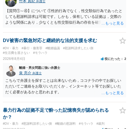
竹本 真紀
弁護士
【質問①～④】について ①性的行為でなく，性交類似行為であったと
しても慰謝料請求は可能です。しかも，保有している証拠は，交際の
ような関係にあり，少なくとも性交類似行為の存在を確実に証明でき
るものです（裏を返せば，証拠で認められる範囲でしか認めていない
ことを窺わせるものです。）。ですから，慰謝料請求を進めることで
よいと思います。 ただ．慰謝料額については，婚姻破綻に至っていな
DV被害の緊急対応と継続的な法的支援を求む
いとして，この点を考慮されることになるかもしれません。 ②夫との
#DV・暴力
#暴行・傷害罪
#離婚協議
#慰謝料請求したい側
今後のことを考えて書いてもらうか否かを検討するのがよいと思いま
#生活費を渡さない
#モラハラ
す。今ある証拠以上のことを証明（証明力を強めることも含む）でき
2026年8月4日
役にたった
2
るのであれば，前向きに検討を進めるという考え方でもよいでしょ
離婚・男女問題に強い弁護士
う。慰謝料請求としては証拠として使えることが前提であり，その価
泉 亮介
弁護士
値と夫との関係との均衡のように思います。 ③行政書士に委任をして
いるのであれば，どのような内容の委任なのか不明ですが，その行政
こちらで弁護士を探すことは出来ないため，ココナラの中でお探しい
書士との協議になると思います。請求するか，訴訟にするか，その点
ただいてご連絡をお取りいただくか，インターネット等でお探しいた
の見極めや，相手方は性交類似行為は認めているのか，それさえも否
だく必要があるかと思われます。
定しているのかによって，考え方・進め方は変わってくると思いま
す。 ④性交類似行為を認めているにもかかわらず支払を拒否するので
あれば，本人（行政書士でも同じだと思います。）への対応ではあま
暴力行為の証拠不足で酔った記憶喪失が認められる
り変わらないように思います。減額で折り合えるなら本人様の交渉で
か？
もよいように思いますが，ゼロかどうかの観点であれば，訴訟に進む
#DV・暴力
#慰謝料請求したい側
#離婚の慰謝料
#モラハラ
#裁判
しかなくなるようにも思います。そうしますと，お近くの弁護士に相