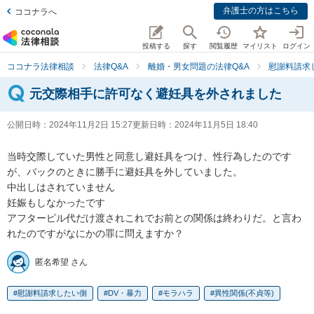
弁護士の方はこちら
ココナラへ
投稿する
探す
閲覧履歴
マイリスト
ログイン
ココナラ法律相談
法律Q&A
離婚・男女問題の法律Q&A
慰謝料請求
元交際相手に許可なく避妊具を外されました
公開日時：
2024年11月2日 15:27
更新日時：
2024年11月5日 18:40
当時交際していた男性と同意し避妊具をつけ、性行為したのです
が、バックのときに勝手に避妊具を外していました。

中出しはされていません

妊娠もしなかったです

アフターピル代だけ渡されこれでお前との関係は終わりだ。と言わ
れたのですがなにかの罪に問えますか？
匿名希望 さん
慰謝料請求したい側
DV・暴力
モラハラ
異性関係(不貞等)