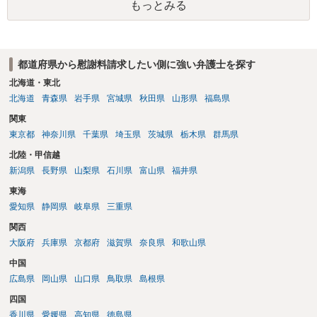
もっとみる
い、相続権が発生します。合意があれば法的に可能ですが法律で強制
することはできません。質問６は可能です。質問７は不貞行為の写真
データ（ハメ撮り）、第三者撮影の腕組み写真、夫の自白録音まであ
るのであれば十分かと思います。ご参考にしてください。
都道府県から慰謝料請求したい側に強い弁護士を探す
北海道・東北
北海道
青森県
岩手県
宮城県
秋田県
山形県
福島県
関東
東京都
神奈川県
千葉県
埼玉県
茨城県
栃木県
群馬県
北陸・甲信越
新潟県
長野県
山梨県
石川県
富山県
福井県
東海
愛知県
静岡県
岐阜県
三重県
関西
大阪府
兵庫県
京都府
滋賀県
奈良県
和歌山県
中国
広島県
岡山県
山口県
鳥取県
島根県
四国
香川県
愛媛県
高知県
徳島県