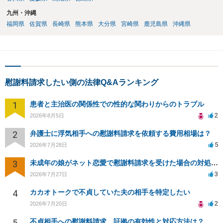
九州・沖縄
福岡県
佐賀県
長崎県
熊本県
大分県
宮崎県
鹿児島県
沖縄県
慰謝料請求したい側の法律Q&Aランキング
1
患者と主治医の関係性での性的な関わりからのトラブル
2
2026年8月5日
2
弁護士に浮気相手への慰謝料請求を依頼する費用相場は？
5
2026年7月28日
3
未成年の娘がネット恋愛で慰謝料請求を受けた場合の対処法は？
3
2026年7月27日
4
カカオトークで不貞していた夫の相手を特定したい
2
2026年7月20日
5
不貞相手への慰謝料請求、証拠の有効性と対応方法は？