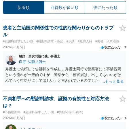
新着順
回答数が多い順
役にたった順
患者と主治医の関係性での性的な関わりからのトラブ
ル
#慰謝料請求したい側
#慰謝料請求・訴訟
#示談
#産婦人科
#患者・入所者側
2026年8月5日
役にたった
2
離婚・男女問題に強い弁護士
白井 弘昭
弁護士
弁護士に依頼して告訴状を作成し、弁護士同行で警察署にて事情説明
という流れが一般的ですが、警察から「被害届は、出してもいいがそ
れでもう打切りにしてほしい」と言われているのでしたら、あまり結
論は変わらないかもしれないですね。 所轄の警察を飛び越えて、直接
検察庁に訴えるのもありかもしれないですが、実際に捜査をするの
は、結局所轄だと思われますので、やはり結論は変わらないかもしれ
不貞相手への慰謝料請求、証拠の有効性と対応方法
ないです。 一度、最寄りの「刑事に強い」とうたっている弁護士に相
は？
談してみてはいかがでしょうか。 以上、ご参考まで。
#不倫慰謝料
#慰謝料請求したい側
#異性関係(不貞等)
2026年8月5日
役にたった
1