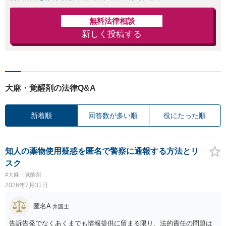
無料法律相談
新しく投稿する
大麻・覚醒剤の法律Q&A
新着順
回答数が多い順
役にたった順
知人の薬物使用疑惑を匿名で警察に通報する方法とリ
スク
#大麻・覚醒剤
2026年7月31日
匿名A
弁護士
告訴告発でなくあくまでも情報提供に留まる限り、法的責任の問題は