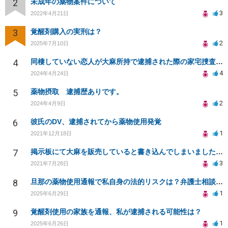
2
未成年の薬物案件について
3
2022年4月21日
3
覚醒剤購入の実刑は？
2
2025年7月10日
4
同棲していない恋人が大麻所持で逮捕された際の家宅捜査の可能性
4
2024年4月24日
5
薬物摂取 逮捕歴ありです。
2
2024年4月9日
6
彼氏のDV、逮捕されてから薬物使用発覚
1
2021年12月18日
7
掲示板にて大麻を販売していると書き込んでしまいました。どうすればよいでしょうか。
3
2021年7月28日
8
旦那の薬物使用通報で私自身の法的リスクは？弁護士相談の必要性
1
2025年6月29日
9
覚醒剤使用の家族を通報、私が逮捕される可能性は？
1
2025年6月26日