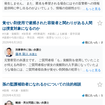
発生しません。 また、匿名を希望される場合にはその旨警察への情報
提供時に申し出るのがよいでしょう。情報の信頼性が低いものとして
取り扱われるでしょうが、匿名を選択される以上仕方のないことで
す。
覚せい剤使用で逮捕された容疑者と関わりがある人間
は捜査対象になるのか
#大麻・覚醒剤
#加害者
#刑事裁判
#逮捕による解雇・退学回避
#逮捕や勾留の阻止・準抗告
#前科・前歴をつけたくない
2026年6月18日
役にたった
2
刑事事件に強い弁護士
藤本 顯人
弁護士
元警察官の弁護士です。 ご質問者様「も」覚醒剤を使用していたこと
が伺える内容や、ご質問者様が彼女の覚醒剤の入手源になっていたよ
うな場合には、ご質問者様自身が覚せい剤関係の犯罪を犯した疑いが
あるので捜査されると思います。 他方で、違反した可能性がなさそう
なやり取りしかないのであれば、仮に警察からアクションがあるとし
ても、いきなり逮捕というよりは呼び出して話を聞かれる程度かと思
孫の監護補助者になれるかについての法的相談
います。
#親権
#大麻・覚醒剤
2026年4月3日
役にたった
1
離婚・男女問題に強い弁護士