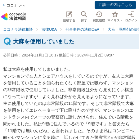
弁護士の方はこちら
ココナラへ
投稿する
探す
閲覧履歴
マイリスト
ログイン
ココナラ法律相談
法律Q&A
刑事事件の法律Q&A
大麻・覚醒剤の法律
大麻を使用していました
公開日時：
2024年11月1日 16:17
更新日時：
2024年11月2日 09:07
私は大麻を使用してしまいました。

マンションで友人とシェアハウスをしているのですが、友人に大麻
を使用していることを知られたくなく部屋では吸わず、マンション
の非常階段で使用していました。非常階段は外から見えにくい構造
になっていますが、よく見れば外から見えるようになっています。
主に使用していたのは非常階段の11階です。そして非常階段で大麻
を使用をしてエレベーターで下に降りたのですが、マンションのエ
ントランス内でスーツの警察官に話しかけられ、住んでいる階数を
聞かれました。私は9階に住んでいるので「9階です」と答えたら
「11階では無いんだね」と言われました。そのまま私はコンビニへ
向かいマンションに戻る時に、話しかけてきた警察官2人が非常階段