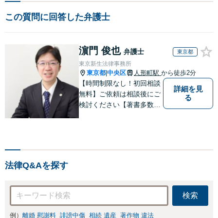
この質問に回答した弁護士
濵門 俊也
弁護士
東京都
東京新生法律事務所
東京都
中央区
人形町駅
から徒歩2分
|
【時間制限なし！初回相談
詳細を見
無料】ご依頼は相談後にご
る
検討ください【著書多数】
【離婚の解決実績300件以
上】心のケアもしながら全
力でサポートします【相続
問題】複雑な遺産分割・相
続放棄・遺留分なども、基
法律Q&Aを探す
本からわかりやすくご説明
します【人形町駅2分】
検索
例）
離婚 慰謝料
誹謗中傷
相続 遺産
著作物 違法