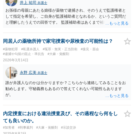
井上 祐司
弁護士
お孫様の母親にあたる娘様が薬物で逮捕され、そのうえで監護権者と
して指定を希望し、ご自身が監護補助者となれるか、というご質問だ
と理解したうえでの回答です。 監護補助者はあくまで補助者であり、
一時的には監護権者である親権者の適性が肯定されたうえで、その不
十分な個所を補う立場として十分な存在か、という検討のされ方をす
ると理解しています。 一般論として祖父母はもちろん監護補助者とな
同居人の薬物所持で家宅捜索や尿検査の可能性は？
ります。緊急時の対応、母親代わり、その他育児家事での不足分への
#薬物犯罪
#私選弁護人
#冤罪・無実・正当防衛
#接見・面会
対応を行うことが可能なのかどうかという観点から判断されます。 本
#逮捕や勾留の阻止・準抗告
#大麻・覚醒剤
件では3歳というと母性的な関与が必要な時期ですので、一般的には母
2026年3月14日
親優位ですが、薬物使用と虐待が客観的に認められる場合には子の福
祉の観点から父親の方が監護権者として適切だと家裁に判断されるこ
永野 広美
弁護士
とは十分考えられます。その場合、監護補助者がいかに優秀であって
も、肝心の監護権者である親権者の適性がないと判断されたのであれ
誰が弁護人なのかは分かりますか？こちらから連絡してみることをお
ば、監護補助者の適性だけで監護権者の指定を得るのは通常は相当に
勧めします。守秘義務もあるので答えてくれない可能性もあります
困難でしょう。
が。
内定捜査における違法捜査及び、その過程なら何をし
ても良いのか。
#加害者
#刑事裁判
#大麻・覚醒剤
#示談交渉
2025年8月2日