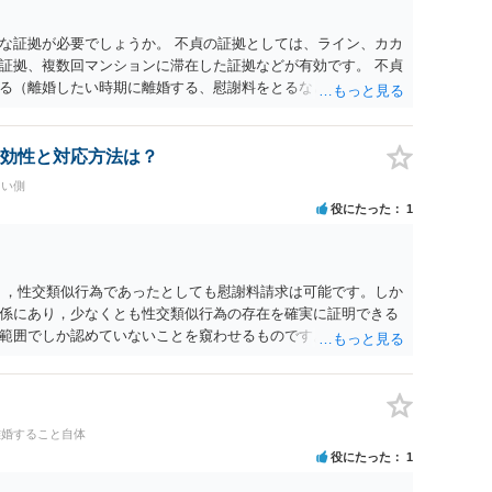
な証拠が必要でしょうか。 不貞の証拠としては、ライン、カカ
証拠、複数回マンションに滞在した証拠などが有効です。 不貞
る（離婚したい時期に離婚する、慰謝料をとるなど）ことがで
、長期間同居を続けると、不貞を許したとの評価につながる場合
、ご参考まで。
効性と対応方法は？
たい側
役にたった
1
く，性交類似行為であったとしても慰謝料請求は可能です。しか
係にあり，少なくとも性交類似行為の存在を確実に証明できる
範囲でしか認めていないことを窺わせるものです。）。ですか
ます。 ただ．慰謝料額については，婚姻破綻に至っていないと
しれません。 ②夫との今後のことを考えて書いてもらうか否か
拠以上のことを証明（証明力を強めることも含む）できるので
方でもよいでしょう。慰謝料請求としては証拠として使えるこ
離婚すること自体
の均衡のように思います。 ③行政書士に委任をしているのであ
役にたった
1
すが，その行政書士との協議になると思います。請求するか，
は性交類似行為は認めているのか，それさえも否定しているの