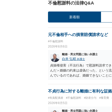
不倫慰謝料の法律Q&A
新着順
元不倫相手への損害賠償請求など
#不倫慰謝料
2026年8月6日
離婚・男女問題に強い弁護士
白井 弘昭
弁護士
貞操権侵害（不法行為）で慰謝料請求でき
んだ＞婚姻の約束は虚偽だった、という流
んでいるのであれば、婚姻できないことに
謝料は高額にならないように思われます。
不貞行為に対する離婚に有利な証拠
#有責配偶者
#不倫慰謝料
#財産分与
#養育費
2026年8月5日
離婚・男女問題に強い弁護士