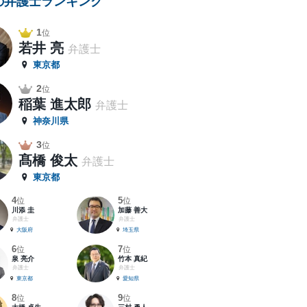
の弁護士ランキング
1
位
若井 亮
弁護士
東京都
2
位
稲葉 進太郎
弁護士
神奈川県
3
位
髙橋 俊太
弁護士
東京都
4
5
位
位
川添 圭
加藤 善大
弁護士
弁護士
大阪府
埼玉県
6
7
位
位
泉 亮介
竹本 真紀
弁護士
弁護士
東京都
愛知県
8
9
位
位