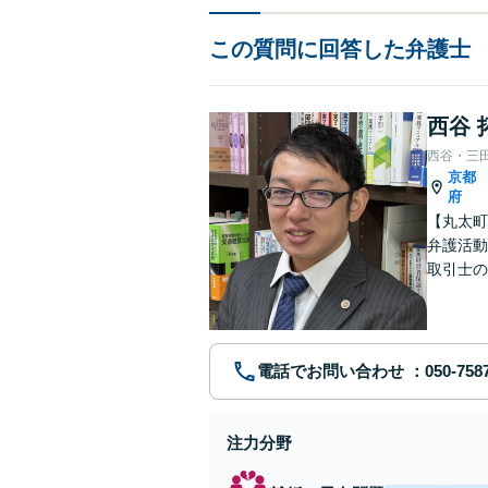
この質問に回答した弁護士
西谷 
西谷・三
京都
府
【丸太町
弁護活動
取引士の
談者さま
電話でお問い合わせ
注力分野