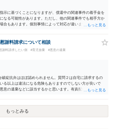
ると思います。 ④性交類似行為を認めているにもかかわらず支
でも同じだと思います。）への対応ではあまり変わらないよう
指示に基づくことになりますが、償還中の関連事件の着手金を
の交渉でもよいように思いますが，ゼロかどうかの観点であれ
になる可能性があります。ただし、他の関連事件でも相手方か
ます。そうしますと，お近くの弁護士に相談して進めることを
場合もあります。個別事情によって対応が違いますので、法テ
慰謝料請求について相談
#慰謝料請求したい側
#育児放棄
#悪意の遺棄
合破綻抗弁はほぼ認められません。質問２は自宅に請求するの
いる以上は違法になる危険もありますのでしない方が良いで
悪意の遺棄などに該当するかと思います。有責配偶者ですので
れても法的に成立しません。質問５は認知すると養育費支払
的に可能ですが法律で強制することはできません。質問６は可
ハメ撮り）、第三者撮影の腕組み写真、夫の自白録音まである
もっとみる
てください。