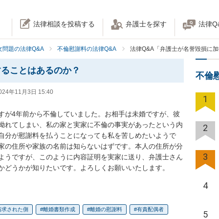
法律相談を投稿する
弁護士を探す
法律Q
女問題の法律Q&A
不倫慰謝料の法律Q&A
法律Q&A「弁護士が名誉毀損に
することはあるのか？
不倫
024年11月3日 15:40
1
すが4年前から不倫していました。お相手は未婚ですが、彼
拗れてしまい、私の家と実家に不倫の事実があったという内
2
自分が慰謝料を払うことになっても私を苦しめたいようで
家の住所や家族の名前は知らないはずです。本人の住所が分
3
ようですが、このように内容証明を実家に送り、弁護士さん
かどうかが知りたいです。よろしくお願いいたします。
4
請求された側
離婚書類作成
離婚の慰謝料
有責配偶者
5