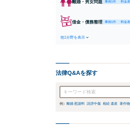
離婚・男女問題
事例1件
料金
借金・債務整理
事例1件
料金
他1分野を表示
法律Q&Aを探す
例）
離婚 慰謝料
誹謗中傷
相続 遺産
著作物