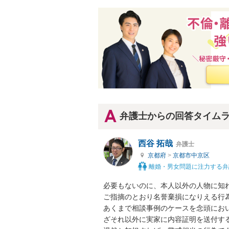
弁護士からの回答タイム
西谷 拓哉
弁護士
京都府
>
京都市中京区
離婚・男女問題に注力する弁
必要もないのに、本人以外の人物に知れ
ご指摘のとおり名誉棄損になりえる行為
あくまで相談事例のケースを念頭にお
ざそれ以外に実家に内容証明を送付す