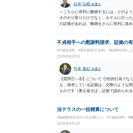
白井 弘昭
弁護士
＞こちらに有利に離婚するには、どのよう
オのやり取りだけでなく、ホテルに行った
の証拠があれば、離婚をさらに有利に進め
きると思われます。 ただし、不貞発覚後
がありますので、ご注意ください。 以上
不貞相手への慰謝料請求、証拠の有
#不倫慰謝料
#異性関係(不貞等)
#慰謝料請求し
2026年8月5日
竹本 真紀
弁護士
【質問①～④】について ①性的行為でな
も，保有している証拠は，交際のような関
ものです（裏を返せば，証拠で認められる
ら，慰謝料請求を進めることでよいと思い
して，この点を考慮されることになるかも
を検討するのがよいと思います。今ある証
法テラスの一括精算について
あれば，前向きに検討を進めるという考え
#婚姻費用(別居中の生活費など)
#不倫慰謝料
#
とが前提であり，その価値と夫との関係と
2026年8月3日
れば，どのような内容の委任なのか不明で
訴訟にするか，その点の見極めや，相手方