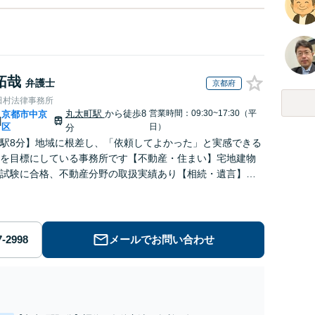
拓哉
弁護士
京都府
田村法律事務所
丸太町駅
から徒歩8
営業時間：09:30~17:30（平
京都市中京
|
区
日）
分
駅8分】地域に根差し、「依頼してよかった」と実感できる
を目標にしている事務所です【不動産・住まい】宅地建物
試験に合格、不動産分野の取扱実績あり【相続・遺言】相
に寄り添い、円滑な相続を目指します
メールでお問い合わせ