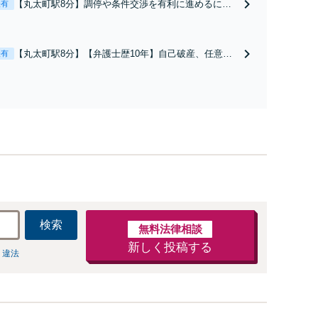
【丸太町駅8分】調停や条件交渉を有利に進めるに
表有
は、法的な根拠に基づく冷静な主張が重要です。財産
分与／養育費など【弁護士歴10年】離婚後の生活を見
据えてアドバイスしますので、お気軽にご相談くださ
【丸太町駅8分】【弁護士歴10年】自己破産、任意整
表有
い【初回相談３０分無料】【電話相談可】
理、個人整理、時効の援用など。浪費・事業の失敗に
よる借金も、相談者さまのご要望を踏まえ、解決策を
提示します【破産管財人就任経験有】【初回相談30分
無料】
検索
無料法律相談
新しく投稿する
 違法