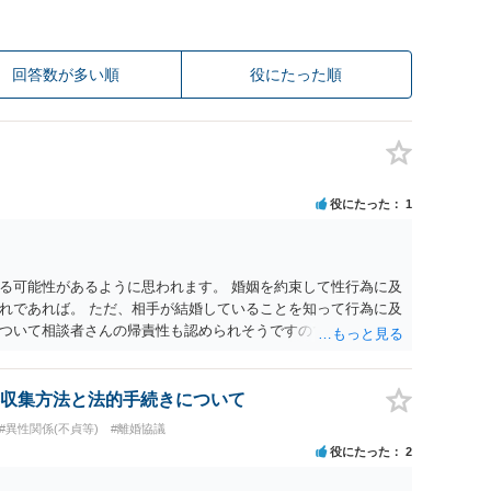
回答数が多い順
役にたった順
役にたった
1
る可能性があるように思われます。 婚姻を約束して性行為に及
れであれば。 ただ、相手が結婚していることを知って行為に及
ついて相談者さんの帰責性も認められそうですので、あまり慰
 一度、最寄りの弁護士に相談してみてください。
収集方法と法的手続きについて
#異性関係(不貞等)
#離婚協議
役にたった
2