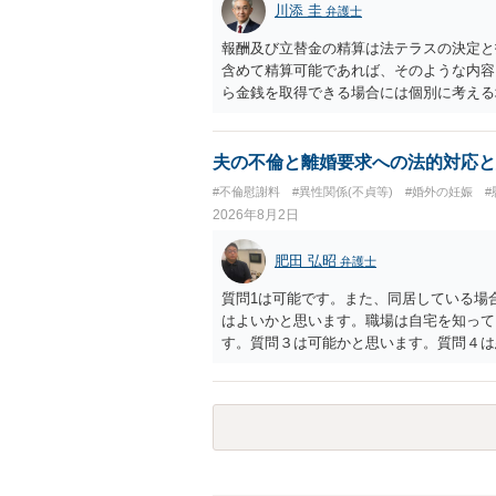
川添 圭
弁護士
かによって，考え方・進め方は変わってく
払を拒否するのであれば，本人（行政書士
報酬及び立替金の精算は法テラスの決定と
に思います。減額で折り合えるなら本人様
含めて精算可能であれば、そのような内容
ば，訴訟に進むしかなくなるようにも思い
ら金銭を取得できる場合には個別に考える
検討した方がよいようにも思います。
ラスへお尋ねいただいた方が確実です。
夫の不倫と離婚要求への法的対応と
#不倫慰謝料
#異性関係(不貞等)
#婚外の妊娠
2026年8月2日
肥田 弘昭
弁護士
質問1は可能です。また、同居している場
はよいかと思います。職場は自宅を知って
す。質問３は可能かと思います。質問４は
相手方からの離婚は拒否しても仮に訴訟さ
い、相続権が発生します。合意があれば法
能です。質問７は不貞行為の写真データ（
のであれば十分かと思います。ご参考にし