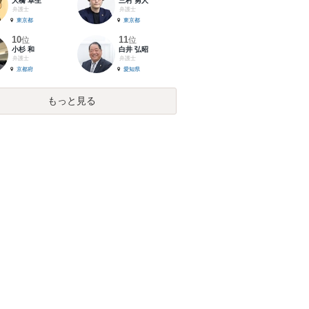
大橋 卓生
三村 勇人
弁護士
弁護士
東京都
東京都
10
11
位
位
小杉 和
白井 弘昭
弁護士
弁護士
京都府
愛知県
もっと見る