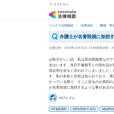
ココナラへ
ココナラ法律相談
法律Q&A
離婚・男
弁護士が名誉毀損に加担
公開日時：
2024年10月31日 14:48
更新日時：
2
お恥ずかしい話、私は現在既婚者なので
女はいます。先日不倫相手との別れ話が
容証明を送ると言われてしまいました。
す。私の名前と住所は知られており、実
かっている限り、そこに送るのが原則の
が名誉毀損に加担するような事があるの
ゆびん さん
不倫慰謝料
異性関係(不貞等)
慰謝料