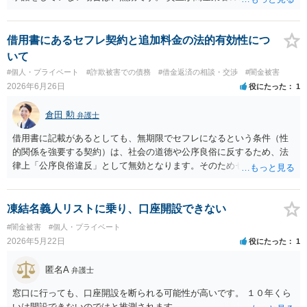
しているという場合以外では、多くの場合、個人間の貸し借りという
ことで、主債務者自身の債務は免れない（支払い義務あり）と思われ
ます。 これまでの借り入れと返済額をまとめて、現在の正確な債務残
借用書にあるセフレ契約と追加料金の法的有効性につ
額を計算し、その金額の返済ができなければ、裁判所を利用した債務
いて
整理をされることをおすすめします。
#個人・プライベート
#詐欺被害での債務
#借金返済の相談・交渉
#闇金被害
2026年6月26日
役にたった
1
倉田 勲
弁護士
借用書に記載があるとしても、無期限でセフレになるという条件（性
的関係を強要する契約）は、社会の道徳や公序良俗に反するため、法
律上「公序良俗違反」として無効となります。そのためセフレの関係
を継続する法的義務は一切ありません。 また、月に1回以上会えなか
った場合に借入額の10％を上乗せする、というペナルティ（違約金）
の規定についても、性的関係の維持を強制するための不当な制裁に該
凍結名義人リストに乗り、口座開設できない
当する可能性が高いと思われます。これも公序良俗に違反し無効と判
#闇金被害
#個人・プライベート
断される可能性が極めて高いため、この10％の上乗せ分を支払う必要
2026年5月22日
役にたった
1
はありません。
匿名A
弁護士
窓口に行っても、口座開設を断られる可能性が高いです。 １０年くら
いは開設できないのではと推測されます。