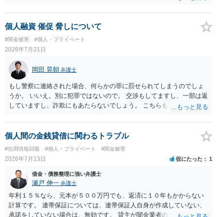
借りたお金の返済か、勝手につけられた利息がが分かりませんが、借
りたお金は返さなければいけませんし、勝手につけた利息は返済不要
です。 以上、ご参考まで。
個人融資 催促 脅しについて
#闇金被害
#個人・プライベート
2026年7月21日
岡田 晃朝
弁護士
もし警察に連絡された場合、何らかの罪に罰せられてしまうのでしょ
うか。 いいえ。別に犯罪ではないので。 交渉もしてますし、一部は返
していますし、詐欺にもあたらないでしょう。 こちらも警察や弁護士
への相談を視野に入れておいた方がよいでしょうか。 弁護士に依頼し
て、払える範囲で示談書をまとめてもらえば、お互いに安心ではあり
ますが、一定の費用は掛かりますから、それがどうかでしょうね。
個人間の金銭貸借に関わるトラブル
#信用情報回復
#個人・プライベート
#闇金被害
2026年7月13日
役にたった
1
借金・債務整理に強い弁護士
瀬戸 伸一
弁護士
年利１５％なら、元本が５００万円でも、返済に１０年もかからない
計算です。 連帯保証については、連帯保証人自身が作成していない、
承諾をしていない場合は、無効です。 貸主が闇金業者のようなことを