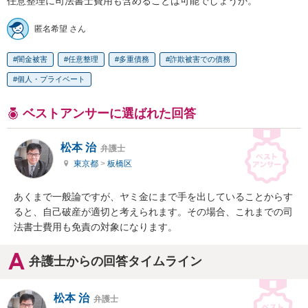
任意整理に司法書士費用も含めることは可能でしょうか。
匿名希望 さん
闇金被害
任意整理
多重債務
詐欺被害での債務
個人・プライベート
ベストアンサーに選ばれた回答
松本 治
弁護士
東京都
>
板橋区
あくまで一般論ですが、ヤミ金にまで手を出していることからす
ると、自己破産が適切と考えられます。その場合、これまでの司
法書士費用も免責の対象になります。
弁護士からの回答タイムライン
松本 治
弁護士