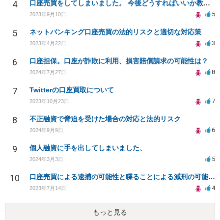
4
口座売買をしてしまいました。 今後どうすればいいか教えてください……
5
2023年9月10日
5
ネットバンキング口座売買の法的リスクと適切な対応策
3
2023年4月22日
6
口座担保。口座が詐欺に利用、損害賠償請求の可能性は？
8
2024年7月27日
7
Twitterの口座買取について
7
2023年10月23日
8
不正融資で脅迫を受けた場合の対応と法的リスク
6
2024年9月9日
9
個人融資に手を出してしまいました、
5
2024年3月3日
10
口座売買による逮捕の可能性と喋ることによる減刑の可能性について
4
2023年7月14日
もっと見る