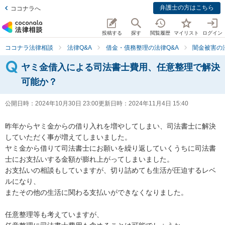
弁護士の方はこちら
ココナラへ
投稿する
探す
閲覧履歴
マイリスト
ログイン
ココナラ法律相談
法律Q&A
借金・債務整理の法律Q&A
闇金被害の
ヤミ金借入による司法書士費用、任意整理で解決
可能か？
公開日時：
2024年10月30日 23:00
更新日時：
2024年11月4日 15:40
昨年からヤミ金からの借り入れを増やしてしまい、司法書士に解決
していただく事が増えてしまいました。

ヤミ金から借りて司法書士にお願いを繰り返していくうちに司法書
士にお支払いする金額が膨れ上がってしまいました。

お支払いの相談もしていますが、切り詰めても生活が圧迫するレベ
ルになり、

またその他の生活に関わる支払いができなくなりました。

任意整理等も考えていますが、
