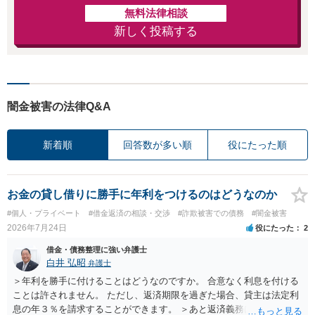
無料法律相談
新しく投稿する
闇金被害の法律Q&A
新着順
回答数が多い順
役にたった順
お金の貸し借りに勝手に年利をつけるのはどうなのか
#個人・プライベート
#借金返済の相談・交渉
#詐欺被害での債務
#闇金被害
2026年7月24日
役にたった
2
借金・債務整理に強い弁護士
白井 弘昭
弁護士
＞年利を勝手に付けることはどうなのですか。 合意なく利息を付ける
ことは許されません。 ただし、返済期限を過ぎた場合、貸主は法定利
息の年３％を請求することができます。 ＞あと返済義務はありますか