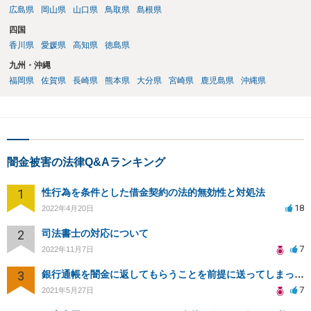
広島県
岡山県
山口県
鳥取県
島根県
四国
香川県
愛媛県
高知県
徳島県
九州・沖縄
福岡県
佐賀県
長崎県
熊本県
大分県
宮崎県
鹿児島県
沖縄県
闇金被害の法律Q&Aランキング
1
性行為を条件とした借金契約の法的無効性と対処法
18
2022年4月20日
2
司法書士の対応について
7
2022年11月7日
3
銀行通帳を闇金に返してもらうことを前提に送ってしまった。持続化給付金も入ってたのは、逮捕されますか？
7
2021年5月27日