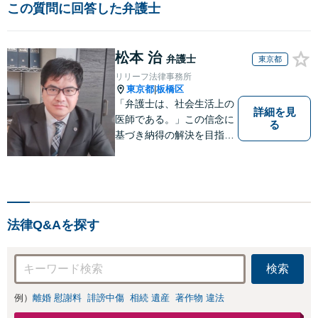
この質問に回答した弁護士
松本 治
弁護士
東京都
リリーフ法律事務所
東京都
板橋区
|
「弁護士は、社会生活上の
詳細を見
医師である。」この信念に
る
基づき納得の解決を目指し
ます。
法律Q&Aを探す
検索
例）
離婚 慰謝料
誹謗中傷
相続 遺産
著作物 違法