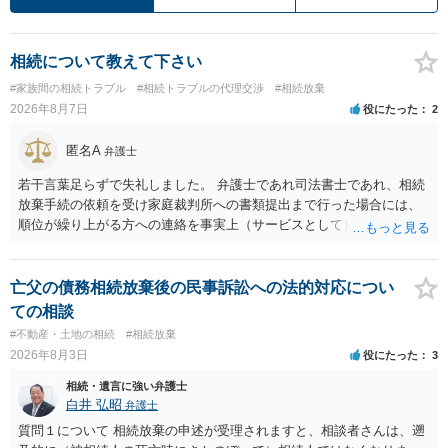
相続について教えて下さい
#家族間の相続トラブル
#相続トラブルの代理交渉
#相続放棄
2026年8月7日
役にたった
2
匿名A
弁護士
若干言葉足らずで失礼しました。 弁護士であれ司法書士であれ、相続
放棄手続の依頼を受け家庭裁判所への書類提出まで行った場合には、
順位が繰り上がる方への連絡を事実上（サービスとして）行うことは
あります。その「連絡」だけを弁護士が業務としてお受けすることは
できない、という意味でした。
亡父の債務相続放棄後の民事訴訟への法的対応につい
ての相談
#不動産・土地の相続
#相続放棄
2026年8月3日
役にたった
3
相続・遺言に強い弁護士
白井 弘昭
弁護士
質問１について 相続放棄の申述が受理されますと、相談者さんは、遡