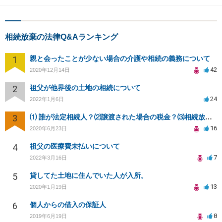
相続放棄の法律Q&Aランキング
1
親と会ったことが少ない場合の介護や相続の義務について
42
2020年12月14日
2
祖父が他界後の土地の相続について
24
2022年1月6日
3
⑴ 誰が法定相続人？⑵譲渡された場合の税金？⑶相続放棄後同じ不動産を相続できない？⑷借金返済義務は？
16
2020年6月23日
4
祖父の医療費未払いについて
7
2022年3月16日
5
貸してた土地に住んでいた人が入所。
13
2020年1月19日
6
個人からの借入の保証人
8
2019年6月19日