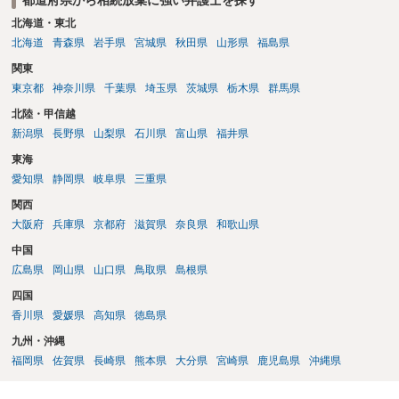
相続財産清算人が選任される場合があり、 その場合には当該清算人に
引き継いでいただくことになります。 ちなみに前提として、お母様の
北海道・東北
お姉さんがご存命である以上、 その子（甥、姪）にはそもそも相続権
北海道
青森県
岩手県
宮城県
秋田県
山形県
福島県
は発生しないので、甥姪の方々は相続放棄は不要になると考えられま
関東
す。 明確にお答えができずに申し訳ありませんが、以上ご参考にして
東京都
神奈川県
千葉県
埼玉県
茨城県
栃木県
群馬県
いただければ幸いです。
北陸・甲信越
新潟県
長野県
山梨県
石川県
富山県
福井県
東海
愛知県
静岡県
岐阜県
三重県
関西
大阪府
兵庫県
京都府
滋賀県
奈良県
和歌山県
中国
広島県
岡山県
山口県
鳥取県
島根県
四国
香川県
愛媛県
高知県
徳島県
九州・沖縄
福岡県
佐賀県
長崎県
熊本県
大分県
宮崎県
鹿児島県
沖縄県