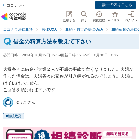
弁護士の方はこちら
ココナラへ
投稿する
探す
閲覧履歴
マイリスト
ログイン
ココナラ法律相談
法律Q&A
相続・遺言の法律Q&A
相続放棄の法律Q
借金の精算方法を教えて下さい
公開日時：
2024年10月29日 19:59
更新日時：
2024年10月30日 10:32
夫婦各々に借金が夫婦２人が不慮の事故で亡くなりました。夫婦が
作った借金は、夫婦各々の家族が引き継がれるのでしょう。夫婦に
は子供はいません。

ご回答を頂ければ幸いです
ゆうこ さん
相続放棄