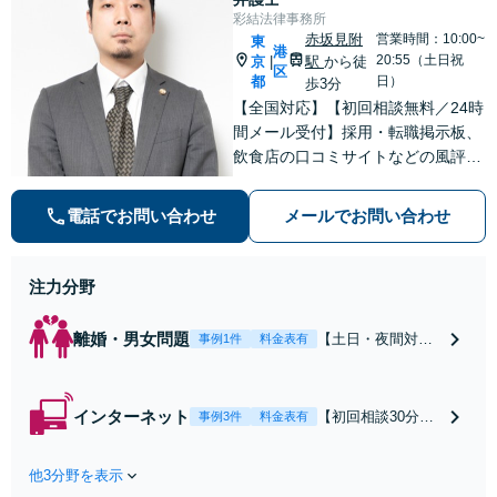
彩結法律事務所
赤坂見附
営業時間：10:00~
東
港
20:55（土日祝
京
駅
から徒
|
区
都
日）
歩3分
【全国対応】【初回相談無料／24時
間メール受付】採用・転職掲示板、
飲食店の口コミサイトなどの風評被
害対策など実績あり！【刑事】犯罪
の種類を問わず相談可。可能な限り
電話でお問い合わせ
メールでお問い合わせ
早期対応で駆けつけサポート【労
働】不当解雇・残業代請求はおまか
せください
注力分野
離婚・男女問題
【土日・夜間対応
事例1件
料金表有
可】【初回相談30
分無料】「相手方
から書面を提示さ
インターネット
【初回相談30分無
事例3件
料金表有
れたら、サインす
料】状況に応じて
る前にご相談を」
手段を使い分け、
経験豊富な弁護士
他3分野を表示
適切な方法で投稿
が全力で交渉にあ