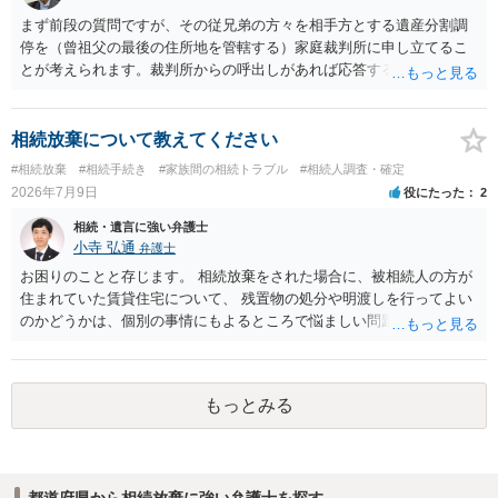
比較的短い熟慮期間のことを考えると、来週早々すぐにでも御連絡す
る方が良いでしょう。 もし法テラスが御利用になれない、あるいは時
まず前段の質問ですが、その従兄弟の方々を相手方とする遺産分割調
間がない等であれば、相続を取扱分野としている弁護士を適宜探し
停を（曾祖父の最後の住所地を管轄する）家庭裁判所に申し立てるこ
（WEB等で）、問い合わせてみることです。相続を扱う弁護士でも相
とが考えられます。裁判所からの呼出しがあれば応答する可能性がま
続放棄は比較的安価な手数料でのお仕事になるのであまり前向きに受
だあるのではないでしょうか。 後段の質問については、相続放棄は可
けてくれないところもあるようです。 複数の法律事務所に聞いて（相
能と思われます。時間が思った以上にないので必要書類をてきぱきと
見積もりをとって）、一番安いところでやってもらうことに決めれ
揃える必要があります。その点是非御注意ください。
相続放棄について教えてください
ば、キューちゃんママさんの御希望をかなえることができるのではな
#相続放棄
#相続手続き
#家族間の相続トラブル
#相続人調査・確定
いでしょうか。 あるいは相続放棄であれば御自分でできなくもないと
2026年7月9日
役にたった
2
は思います。その場合、かかるのは戸籍等の取得費用と印紙代だけと
なります。家庭裁判所のサイトから用紙を取得すると共に必要な書類
相続・遺言に強い弁護士
を確認し、印紙と共に家庭裁判所に提出して相続放棄申述受理通知書
小寺 弘通
弁護士
を待つという流れになります。
お困りのことと存じます。 相続放棄をされた場合に、被相続人の方が
住まれていた賃貸住宅について、 残置物の処分や明渡しを行ってよい
のかどうかは、個別の事情にもよるところで悩ましい問題です。 相続
放棄をされた方が賃貸借契約を解約し、残置物を処分して明け渡した
場合、 「相続財産を処分」したと評価され、相続放棄が無効となるリ
スクが一応あるからです。 ただし、実際には、自宅内にめぼしい財産
もっとみる
がなく、滞納賃料が増え続けるのを止めるため、 解約をして鍵を返却
してしまうというケースもそれなりにあります。 また、お母様の通帳
や印鑑などは現に保管されているのであれば、 そのまま保管されてお
いた方が良いかと思います。 相続人全員が相続放棄された場合には、
都道府県から相続放棄に強い弁護士を探す