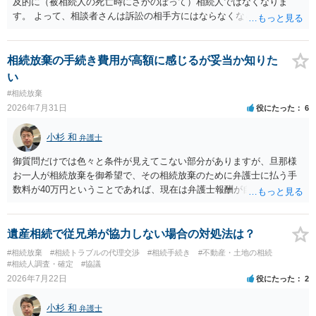
及的に（被相続人の死亡時にさかのぼって）相続人ではなくなりま
す。 よって、相談者さんは訴訟の相手方にはならなくなるので（明け
渡し請求の対象ではなくなるので）請求棄却となります。 相続放棄受
理証明を家庭裁判所で取得し、コピーを答弁書に添えて裁判所に提出
してください。 質問２について 請求棄却を求める答弁書を提出すれ
相続放棄の手続き費用が高額に感じるが妥当か知りた
ば、第１回期日は出席する必要がありません。その日は差支え（用事
い
があり出席できない）との記載で十分です。 質問３について 弁護士で
#相続放棄
はないので、ｍｉｎｔｓでの提出の必要は無いと思います。郵送（期
2026年7月31日
役にたった
6
限までに届けばよい）で十分です。 詳細は、書面記載の裁判所書記官
にお問い合わせください。 以上、ご参考まで。
小杉 和
弁護士
御質問だけでは色々と条件が見えてこない部分がありますが、旦那様
お一人が相続放棄を御希望で、その相続放棄のために弁護士に払う手
数料が40万円ということであれば、現在は弁護士報酬が自由化されて
いるとはいえ、相当高額という印象です。私のところではその4分の1
です。 ただ、弁護士に払う手数料とは別に戸籍の用意に一定の実費が
かかることになりますので、その費用も支払うべきものとして頭に置
遺産相続で従兄弟が協力しない場合の対処法は？
いておいてください。 話を元に戻して、弁護士に対する手数料です
#相続放棄
#相続トラブルの代理交渉
#相続手続き
#不動産・土地の相続
が、旦那様の収入や財産にもよりますが、法テラスに御連絡なさって
#相続人調査・確定
#協議
弁護士との相談を予約して受任してもらうのが一番安上がりでしょ
2026年7月22日
役にたった
2
う。数万円でやってくれるはずです。 ただ、法テラスは予約が取りづ
らい（希望者が多く予約できてもしばらく先になる）ようですので、
小杉 和
弁護士