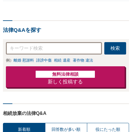
の削除・発信者情
たります！相手方
報開示請求をおこ
と直接話す精神的
ないます「企業や
負担を軽減「弁護
お店の風評被害対
士の交渉で慰謝料
策／売り上げ低下
金額アップ／減額
法律Q&Aを探す
防止のために尽
交渉も対応可」
力」加害者側の対
【完全個室対応】
応可：開示請求の
検索
意見照会が来たと
きの対処法、被害
例）
離婚 慰謝料
誹謗中傷
相続 遺産
著作物 違法
者との示談交渉
無料法律相談
新しく投稿する
相続放棄の法律Q&A
新着順
回答数が多い順
役にたった順