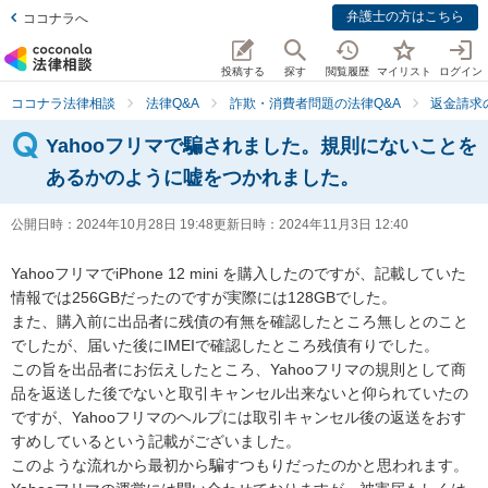
弁護士の方はこちら
ココナラへ
投稿する
探す
閲覧履歴
マイリスト
ログイン
ココナラ法律相談
法律Q&A
詐欺・消費者問題の法律Q&A
返金請求
Yahooフリマで騙されました。規則にないことを
あるかのように嘘をつかれました。
公開日時：
2024年10月28日 19:48
更新日時：
2024年11月3日 12:40
YahooフリマでiPhone 12 mini を購入したのですが、記載していた
情報では256GBだったのですが実際には128GBでした。

また、購入前に出品者に残債の有無を確認したところ無しとのこと
でしたが、届いた後にIMEIで確認したところ残債有りでした。

この旨を出品者にお伝えしたところ、Yahooフリマの規則として商
品を返送した後でないと取引キャンセル出来ないと仰られていたの
ですが、Yahooフリマのヘルプには取引キャンセル後の返送をおす
すめしているという記載がございました。

このような流れから最初から騙すつもりだったのかと思われます。
