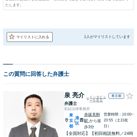
たします。
1人が
マイリストしています
マイリストに入れる
この質問に回答した弁護士
泉 亮介
東京都
インタビュ
ーを見る
弁護士
彩結法律事務所
赤坂見附
営業時間：10:00~
東
港
20:55（土日祝
京
駅
から徒
|
区
都
日）
歩3分
【全国対応】【初回相談無料／24時