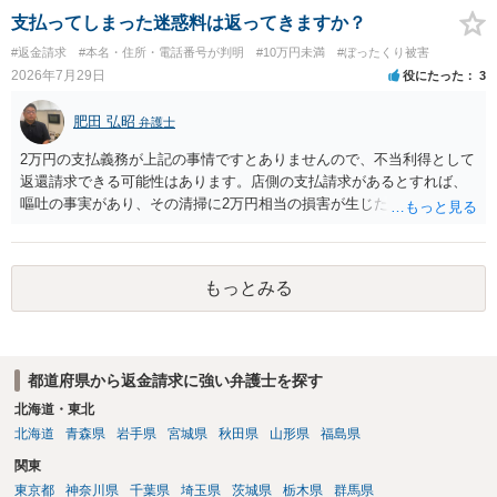
支払ってしまった迷惑料は返ってきますか？
#返金請求
#本名・住所・電話番号が判明
#10万円未満
#ぼったくり被害
2026年7月29日
役にたった
3
肥田 弘昭
弁護士
2万円の支払義務が上記の事情ですとありませんので、不当利得として
返還請求できる可能性はあります。店側の支払請求があるとすれば、
嘔吐の事実があり、その清掃に2万円相当の損害が生じた場合です。ご
参考にしてください。
もっとみる
都道府県から返金請求に強い弁護士を探す
北海道・東北
北海道
青森県
岩手県
宮城県
秋田県
山形県
福島県
関東
東京都
神奈川県
千葉県
埼玉県
茨城県
栃木県
群馬県