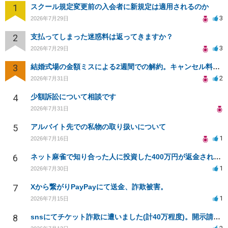
1
スクール規定変更前の入会者に新規定は適用されるのか
3
2026年7月29日
2
支払ってしまった迷惑料は返ってきますか？
3
2026年7月29日
3
結婚式場の金額ミスによる2週間での解約。キャンセル料10万円の免除は可能か。
2
2026年7月31日
4
少額訴訟について相談です
2026年7月31日
5
アルバイト先での私物の取り扱いについて
1
2026年7月16日
6
ネット麻雀で知り合った人に投資した400万円が返金されない
1
2026年7月30日
7
Xから繋がりPayPayにて送金、詐欺被害。
1
2026年7月15日
8
snsにてチケット詐欺に遭いました(計40万程度)。開示請求や今後の対応について質問したいです。