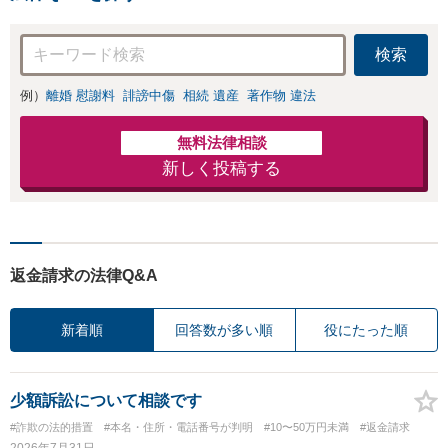
交渉も対応可」
力」加害者側の対
【完全個室対応】
応可：開示請求の
検索
意見照会が来たと
きの対処法、被害
例）
離婚 慰謝料
誹謗中傷
相続 遺産
著作物 違法
者との示談交渉
無料法律相談
新しく投稿する
返金請求の法律Q&A
新着順
回答数が多い順
役にたった順
少額訴訟について相談です
#詐欺の法的措置
#本名・住所・電話番号が判明
#10〜50万円未満
#返金請求
2026年7月31日