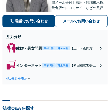
間メール受付】採用・転職掲示板、
飲食店の口コミサイトなどの風評被
害対策など実績あり！【刑事】犯罪
の種類を問わず相談可。可能な限り
電話でお問い合わせ
メールでお問い合わせ
早期対応で駆けつけサポート【労
働】不当解雇・残業代請求はおまか
せください
注力分野
離婚・男女問題
【土日・夜間対応
事例1件
料金表有
可】【初回相談30
分無料】「相手方
から書面を提示さ
インターネット
【初回相談30分無
事例3件
料金表有
れたら、サインす
料】状況に応じて
る前にご相談を」
手段を使い分け、
経験豊富な弁護士
他3分野を表示
適切な方法で投稿
が全力で交渉にあ
の削除・発信者情
たります！相手方
報開示請求をおこ
と直接話す精神的
ないます「企業や
負担を軽減「弁護
お店の風評被害対
士の交渉で慰謝料
策／売り上げ低下
金額アップ／減額
法律Q&Aを探す
防止のために尽