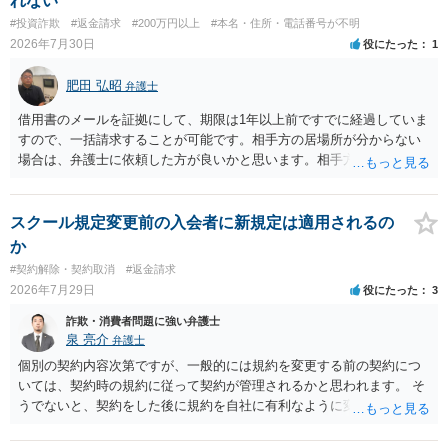
れない
#投資詐欺
#返金請求
#200万円以上
#本名・住所・電話番号が不明
2026年7月30日
役にたった
1
肥田 弘昭
弁護士
借用書のメールを証拠にして、期限は1年以上前ですでに経過していま
すので、一括請求することが可能です。相手方の居場所が分からない
場合は、弁護士に依頼した方が良いかと思います。相手方の居場所が
分かるのであれば、個人でもできるかと思います。ご参考にしてくだ
さい。
スクール規定変更前の入会者に新規定は適用されるの
か
#契約解除・契約取消
#返金請求
2026年7月29日
役にたった
3
詐欺・消費者問題に強い弁護士
泉 亮介
弁護士
個別の契約内容次第ですが、一般的には規約を変更する前の契約につ
いては、契約時の規約に従って契約が管理されるかと思われます。 そ
うでないと、契約をした後に規約を自社に有利なように変更し、それ
を従前の顧客にも適用するということが認められてしまい不合理とな
る場合があるかと思われます。