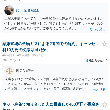
肥田 弘昭
弁護士
上記の事情であっても、少額訴訟自体は違法ではないかと思います。
但し、住民票などを取得して、特定をしっかりと調査した方がリスク
が低減するかと思います。ご参考にしてください。
結婚式場の金額ミスによる2週間での解約。キャンセル
料10万円の免除は可能か。
#返金請求
#契約解除・契約取消
2026年7月31日
役にたった
2
匿名A
弁護士
式場もそれまでの対応（人件費）や各予約など損害が発生していない
ことはありません。 費用が数百万円で、１０万円であれば、消費者契
約法は難しいと考えます。 ただ、費用の増額の規定がなかったのに増
額するのは契約違反ですので、増額に応じずに契約を維持すればよい
ということになり、解約するのは理由がないことになります。
ネット麻雀で知り合った人に投資した400万円が返金さ