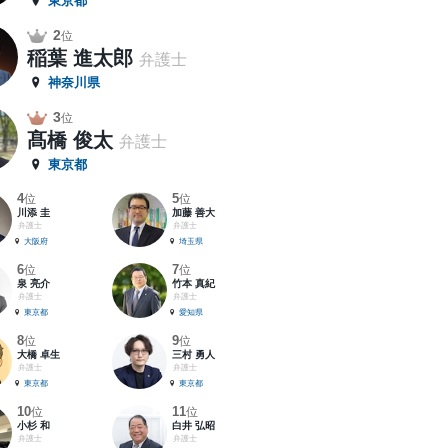
東京都
2
位
稲葉 進太郎
弁護士
神奈川県
3
位
髙橋 俊太
弁護士
東京都
4
5
位
位
川添 圭
加藤 善大
弁護士
弁護士
大阪府
埼玉県
6
7
位
位
泉 亮介
竹本 真紀
弁護士
弁護士
東京都
愛知県
8
9
位
位
大橋 卓生
三村 勇人
弁護士
弁護士
東京都
東京都
10
11
位
位
小杉 和
白井 弘昭
弁護士
弁護士