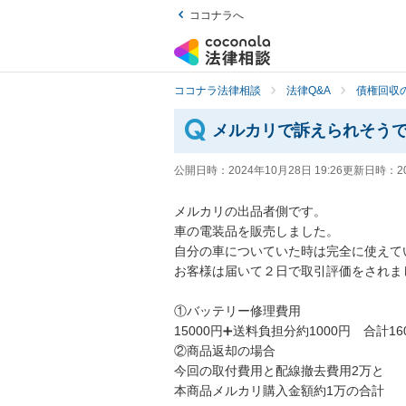
ココナラへ
ココナラ法律相談
法律Q&A
債権回収の
メルカリで訴えられそう
公開日時：
2024年10月28日 19:26
更新日時：
2
メルカリの出品者側です。

車の電装品を販売しました。

自分の車についていた時は完全に使えて
お客様は届いて２日で取引評価をされま
①バッテリー修理費用

15000円➕送料負担分約1000円　合計160
②商品返却の場合

今回の取付費用と配線撤去費用2万と

本商品メルカリ購入金額約1万の合計
