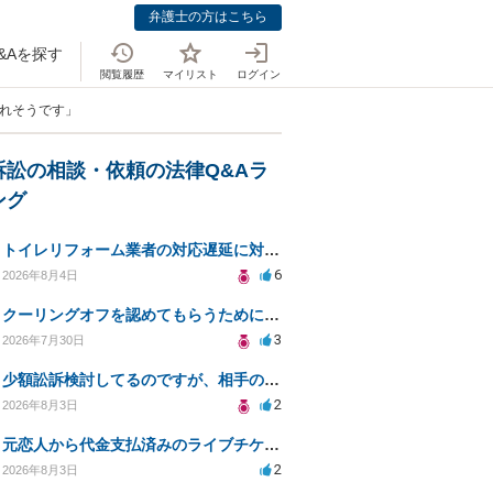
弁護士の方はこちら
&Aを探す
閲覧履歴
マイリスト
ログイン
られそうです」
訴訟の相談・依頼の法律Q&Aラ
ング
トイレリフォーム業者の対応遅延に対する法的措置相談
6
2026年8月4日
クーリングオフを認めてもらうために少額訴訟できるのでしょうか。
3
2026年7月30日
少額訟訴検討してるのですが、相手の住所がわからない
2
2026年8月3日
元恋人から代金支払済みのライブチケットを回収したい。
2
2026年8月3日