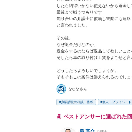
したら納得いかない使えないから返金して
最後まで戦うつもりです

知り合いの弁護士に依頼し警察にも連絡し
と言われました。

その後、

なぜ返金だけなのか、

返金をするのならば返品して欲しいことを
そしたら車の取り付け工賃をよこせと言わ
どうしたらよろしいでしょうか。

そもそもこの案件は訴えられるのでしょ
ななな さん
少額訴訟の相談・依頼
個人・プライベート
ベストアンサーに選ばれた
泉 亮介
弁護士