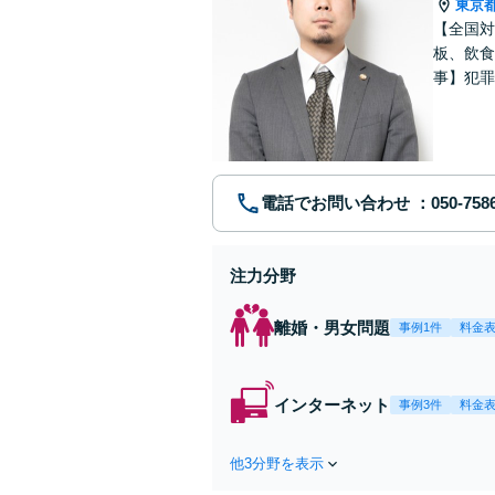
東京
【全国対
板、飲食
事】犯罪
ポート【
電話でお問い合わせ
注力分野
離婚・男女問題
事例1件
料金
インターネット
事例3件
料金
他3分野を表示