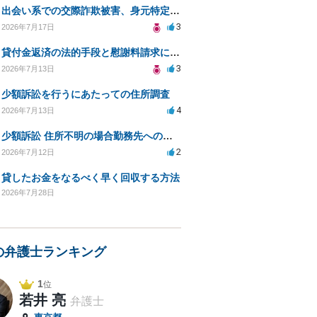
出会い系での交際詐欺被害、身元特定と返金請求の方法は？
3
2026年7月17日
貸付金返済の法的手段と慰謝料請求について
3
2026年7月13日
少額訴訟を行うにあたっての住所調査
4
2026年7月13日
少額訴訟 住所不明の場合勤務先への書類送達は可能？
2
2026年7月12日
貸したお金をなるべく早く回収する方法
2026年7月28日
の弁護士ランキング
1
位
若井 亮
弁護士