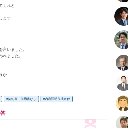
くれと

ます

言いました。

れました。

うか、、
契約書・借用書なし
内容証明作成送付
回答