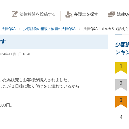
法律相談を投稿する
弁護士を探す
法律Q
法律Q&A
少額訴訟の相談・依頼の法律Q&A
法律Q&A「メルカリで訴え
です
少額
ンキ
024年11月1日 18:40
1
いた為販売しお客様が購入されました。

2
したが２日後に取り付けをし壊れているから

3
00円。

4