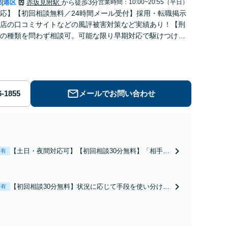
都
港区
赤坂見附駅
から徒歩3分
営業時間：10:00~20:55（平日）
|
応】【初回相談無料／24時間メール受付】採用・転職掲示
店の口コミサイトなどの風評被害対策など実績あり！【刑
の種類を問わず相談可。可能な限り早期対応で駆けつけサ
労働】不当解雇・残業代請求はおまかせください
メールでお問い合わせ
【土日・夜間対応可】【初回相談30分無料】「相手方
表有
から書面を提示されたら、サインする前にご相談を」
経験豊富な弁護士が全力で交渉にあたります！相手方
と直接話す精神的負担を軽減「弁護士の交渉で慰謝料
【初回相談30分無料】状況に応じて手段を使い分け、
表有
金額アップ／減額交渉も対応可」【完全個室対応】
適切な方法で投稿の削除・発信者情報開示請求をおこ
ないます「企業やお店の風評被害対策／売り上げ低下
防止のために尽力」加害者側の対応可：開示請求の意
見照会が来たときの対処法、被害者との示談交渉