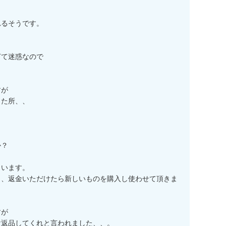
るそうです。

て迷惑なので

が

た所、、

？



います。

し、返金いただけたら新しいものを購入し使わせて頂きま
が

返品してくれと言われました、、。
