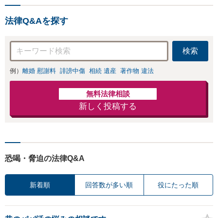
法律Q&Aを探す
検索
例）
離婚 慰謝料
誹謗中傷
相続 遺産
著作物 違法
無料法律相談
新しく投稿する
恐喝・脅迫の法律Q&A
新着順
回答数が多い順
役にたった順