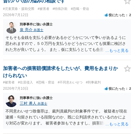
昔のパパ活の悩みの相談です
#児童買春・援助交際
#被害者
#特殊詐欺
#恐喝・脅迫
2026年7月12日
役にたった
2
刑事事件に強い弁護士
泉 亮介
弁護士
そもそも金銭を支払う必要があるかどうかについて争いがあるように
思われますので，５０万円を支払うかどうかについても慎重に検討さ
れた方が良いでしょう。 また，仮に支払うとしても合意書を交わし，
清算条項等を入れた上で，相手との関係をしっかりと断てるように書
面を作成したうえで支払いをする必要があるでしょう。 一度弁護士に
相談をされた方が良いかと思われます。
加害者への損害賠償請求をしたいが、費用をあまりか
けられない
#被害者
#住居侵入
#恐喝・脅迫
#不同意わいせつ
#刑事裁判
2026年7月10日
役にたった
2
刑事事件に強い弁護士
三村 勇人
弁護士
不同意わいせつ致傷罪は、裁判員裁判の対象事件です。 被疑者が現在
逮捕・勾留されている段階なのか、既に公判請求されているのかによ
り対応が変わります。 被害者参加もできますし、損害賠償命令制度も
刑事和解も活用できます。 私なら、被告人本人だけでなく、親族等の