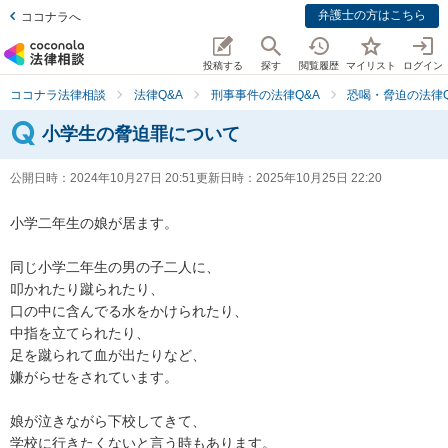
弁護士の方はこちら
ココナラへ
投稿する
探す
閲覧履歴
マイリスト
ログイン
ココナラ法律相談
法律Q&A
刑事事件の法律Q&A
恐喝・脅迫の法律Q
小学生の脅迫罪について
公開日時：
2024年10月27日 20:51
更新日時：
2025年10月25日 22:20
小学二年生の娘が居ます。

同じ小学二年生の男の子二人に、

叩かれたり蹴られたり、

口の中に含んでる水をかけられたり、

中指を立てられたり、

足を蹴られて血が出たりなど、

嫌がらせをされています。

娘が泣きながら下校してきて、

学校に行きたくないと言う時もあります。
