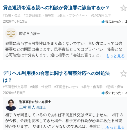
第三者を保証人とする内容で債務名義を取得できるの、まずは刑事和
解を検討します。 弁護士に依頼せず、ご自身で手続きを進めることは
貸金返済を巡る親への相談が脅迫罪に該当するか？
できますが、経験上うまくいった例をみたことがありません。 弁護士
#恐喝・脅迫
#名誉毀損罪・侮辱罪
#個人・プライベート
#140万円以下
へご相談されることをお勧めはいたします。 ※余談ですが、被害者通
2026年6月13日
役にたった
2
知を依頼すると現在の検察庁での捜査進行や公判期日を知ることがで
きますので、送致後であれば検察庁に電話してみてください。
匿名A
弁護士
犯罪に該当する可能性はあまり高くないですが、言い方によっては強
要罪などの問題は生じます。民事責任としてはプライバシー侵害とな
る可能性は十分あります。逆に相手の「会社に言う」という発言は脅
迫の可能性はあります。ただ、この種のトラブルでは警察は動かない
（双方の主張ともに取り合わない）でしょう。 返済がなされないので
あれば訴訟や支払督促など法的措置を取るべきというのが法律相談と
デリヘル利用後の合意に関する警察対応への対処法
しての模範解答となります。「親に言う」という行為が犯罪に該当し
は？
ないとしても、本件のように余計なトラブルを招き、相手が反発して
#不同意性交等罪
#痴漢・性犯罪
#不同意わいせつ
#暴行・傷害罪
#恐喝・脅迫
任意の返済が期待できなくなり、事情によっては不法行為を主張され
2026年6月9日
役にたった
2
て事実上相殺（減額）となってしまうリスクもあり、何の得にもなり
ません。
刑事事件に強い弁護士
三村 勇人
弁護士
相手方が同意しているのであれば不同意性交は成立しません。 相手方
が今後、金銭を要求してきた場合、相手方の行為が恐喝にあたる可能
性があります。 やましいことがないのであれば、事前に警察に相談す