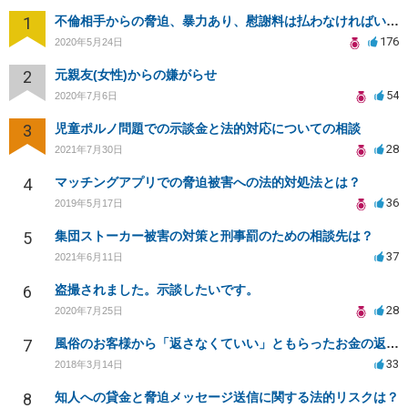
1
不倫相手からの脅迫、暴力あり、慰謝料は払わなければいけませんか
176
2020年5月24日
2
元親友(女性)からの嫌がらせ
54
2020年7月6日
3
児童ポルノ問題での示談金と法的対応についての相談
28
2021年7月30日
4
マッチングアプリでの脅迫被害への法的対処法とは？
36
2019年5月17日
5
集団ストーカー被害の対策と刑事罰のための相談先は？
37
2021年6月11日
6
盗撮されました。示談したいです。
28
2020年7月25日
7
風俗のお客様から「返さなくていい」ともらったお金の返済を強要されています
33
2018年3月14日
8
知人への貸金と脅迫メッセージ送信に関する法的リスクは？