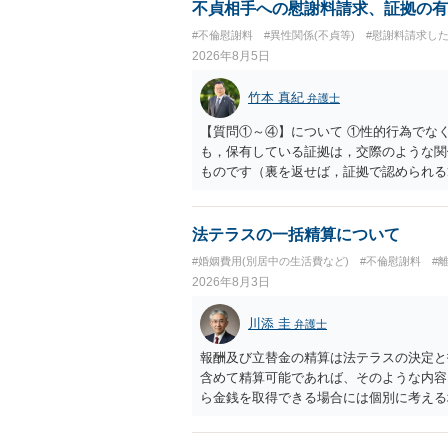
不貞相手への慰謝料請求、証拠の有
#不倫慰謝料
#異性関係(不貞等)
#慰謝料請求し
2026年8月5日
竹本 真紀
弁護士
【質問①～④】について ①性的行為でな
も，保有している証拠は，交際のような関
ものです（裏を返せば，証拠で認められる
ら，慰謝料請求を進めることでよいと思い
して，この点を考慮されることになるかも
を検討するのがよいと思います。今ある証
法テラスの一括精算について
あれば，前向きに検討を進めるという考え
#婚姻費用(別居中の生活費など)
#不倫慰謝料
#
とが前提であり，その価値と夫との関係と
2026年8月3日
れば，どのような内容の委任なのか不明で
訴訟にするか，その点の見極めや，相手方
川添 圭
弁護士
かによって，考え方・進め方は変わってく
払を拒否するのであれば，本人（行政書士
報酬及び立替金の精算は法テラスの決定と
に思います。減額で折り合えるなら本人様
含めて精算可能であれば、そのような内容
ば，訴訟に進むしかなくなるようにも思い
ら金銭を取得できる場合には個別に考える
検討した方がよいようにも思います。
ラスへお尋ねいただいた方が確実です。