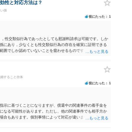
効性と対応方法は？
たい側
役にたった
1
く，性交類似行為であったとしても慰謝料請求は可能です。しか
係にあり，少なくとも性交類似行為の存在を確実に証明できる
範囲でしか認めていないことを窺わせるものです。）。ですか
ます。 ただ．慰謝料額については，婚姻破綻に至っていないと
しれません。 ②夫との今後のことを考えて書いてもらうか否か
拠以上のことを証明（証明力を強めることも含む）できるので
方でもよいでしょう。慰謝料請求としては証拠として使えるこ
離婚すること自体
の均衡のように思います。 ③行政書士に委任をしているのであ
役にたった
1
すが，その行政書士との協議になると思います。請求するか，
は性交類似行為は認めているのか，それさえも否定しているの
ると思います。 ④性交類似行為を認めているにもかかわらず支
でも同じだと思います。）への対応ではあまり変わらないよう
指示に基づくことになりますが、償還中の関連事件の着手金を
の交渉でもよいように思いますが，ゼロかどうかの観点であれ
になる可能性があります。ただし、他の関連事件でも相手方か
ます。そうしますと，お近くの弁護士に相談して進めることを
場合もあります。個別事情によって対応が違いますので、法テ