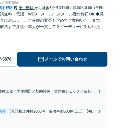
合法律事務所
都
中野区
東中野駅
から徒歩5分
営業時間：10:00~18:00（平日）
|
談無料（電話・WEB・メール）／メール受付終日OK ◆見
直にお伝えし、ご依頼の要否も含めてご案内いたします。
解決まで弁護士本人が一貫してスピーディーに対応いたし
◆累計相談2000件以上・解決実績500件以上
メールでお問い合わせ
債権回収／労働問題／契約関係・契約書チェック／裁判対
】取引先とのトラブル・会社内のトラブルなど、事後の解
だけでなく予防法務までワンストップで対応！顧問弁護士
お探しの方もご相談ください！【顧問経験豊富】【個別案
【累計相談件数2000件、解決事例500件以上】【初回
表有
も対応OK】
相談（電話・WEB）無料】「オーダーメイドの解決
策を提示」依頼者様の話を丁寧にうかがい、どんな