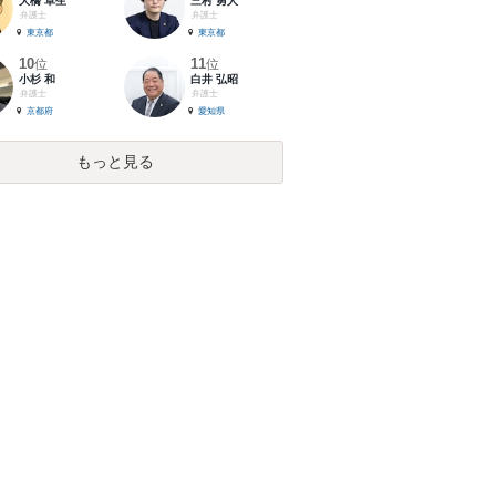
大橋 卓生
三村 勇人
弁護士
弁護士
東京都
東京都
10
11
位
位
小杉 和
白井 弘昭
弁護士
弁護士
京都府
愛知県
もっと見る