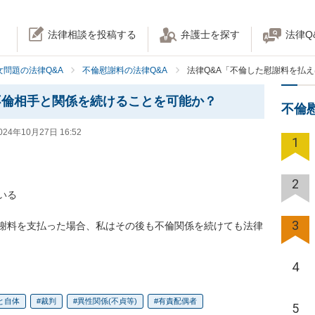
法律相談を投稿する
弁護士を探す
法律Q
女問題の法律Q&A
不倫慰謝料の法律Q&A
法律Q&A「不倫した慰謝料を払
不倫相手と関係を続けることを可能か？
不倫
024年10月27日 16:52
1
2
る

3
謝料を支払った場合、私はその後も不倫関係を続けても法律
4
と自体
裁判
異性関係(不貞等)
有責配偶者
5