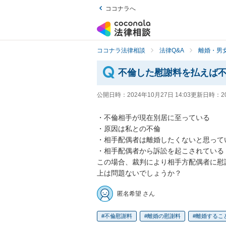
ココナラへ
ココナラ法律相談
法律Q&A
離婚・男
不倫した慰謝料を払えば
公開日時：
2024年10月27日 14:03
更新日時：
2
・不倫相手が現在別居に至っている

・原因は私との不倫

・相手配偶者は離婚したくないと思ってい
・相手配偶者から訴訟を起こされている

この場合、裁判により相手方配偶者に慰
上は問題ないでしょうか？
匿名希望 さん
不倫慰謝料
離婚の慰謝料
離婚するこ