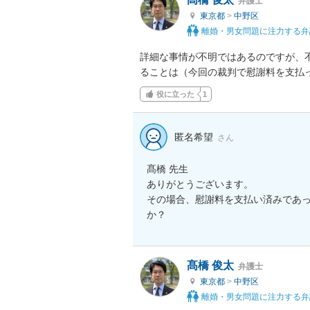
弁護士
東京都
>
中野区
離婚・男女問題に注力する弁
詳細な事情が不明ではあるのですが、
ることは（今回の裁判で慰謝料を支払
役に立った
1
匿名希望
さん
髙橋 先生

ありがとうございます。

その場合、慰謝料を支払い済みであ
か？
髙橋 俊太
弁護士
東京都
>
中野区
離婚・男女問題に注力する弁