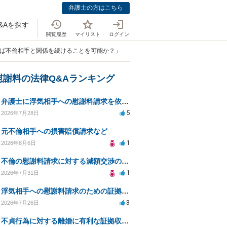
弁護士の方はこちら
&Aを探す
閲覧履歴
マイリスト
ログイン
えば不倫相手と関係を続けることを可能か？」
慰謝料の法律Q&Aランキング
弁護士に浮気相手への慰謝料請求を依頼する費用相場は？
5
2026年7月28日
元不倫相手への損害賠償請求など
1
2026年8月6日
不倫の慰謝料請求に対する減額交渉の可能性と対策
1
2026年7月31日
浮気相手への慰謝料請求のための証拠集めと探偵選び
3
2026年7月26日
不貞行為に対する離婚に有利な証拠収集方法と法的手続きについて