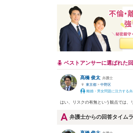
ベストアンサーに選ばれた
髙橋 俊太
弁護士
東京都
>
中野区
離婚・男女問題に注力する弁
はい、リスクの有無という観点では、
弁護士からの回答タイム
髙橋 俊太