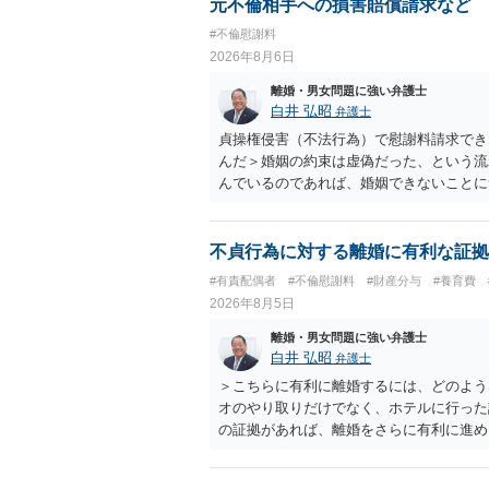
元不倫相手への損害賠償請求など
#不倫慰謝料
2026年8月6日
離婚・男女問題に強い弁護士
白井 弘昭
弁護士
貞操権侵害（不法行為）で慰謝料請求でき
んだ＞婚姻の約束は虚偽だった、という流
んでいるのであれば、婚姻できないことに
謝料は高額にならないように思われます。
不貞行為に対する離婚に有利な証拠
#有責配偶者
#不倫慰謝料
#財産分与
#養育費
2026年8月5日
離婚・男女問題に強い弁護士
白井 弘昭
弁護士
＞こちらに有利に離婚するには、どのよう
オのやり取りだけでなく、ホテルに行った
の証拠があれば、離婚をさらに有利に進め
きると思われます。 ただし、不貞発覚後
がありますので、ご注意ください。 以上