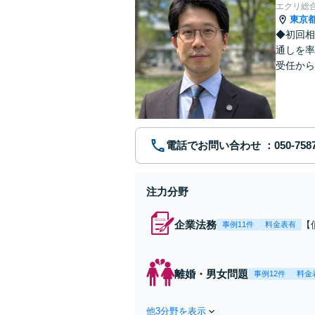
エクリ総
東京
◆初回相
通しを率
受任から
ます。 
電話でお問い合わせ
注力分野
企業法務
【
事例11件
料金表有
応
決
を
離婚・男女問題
事例12件
料金
件
他3分野を表示