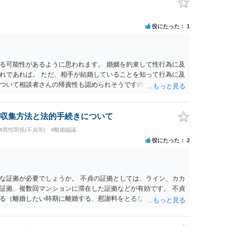
役にたった
1
る可能性があるように思われます。 婚姻を約束して性行為に及
れであれば。 ただ、相手が結婚していることを知って行為に及
ついて相談者さんの帰責性も認められそうですので、あまり慰
 一度、最寄りの弁護士に相談してみてください。
収集方法と法的手続きについて
#異性関係(不貞等)
#離婚協議
役にたった
2
な証拠が必要でしょうか。 不貞の証拠としては、ライン、カカ
証拠、複数回マンションに滞在した証拠などが有効です。 不貞
る（離婚したい時期に離婚する、慰謝料をとるなど）ことがで
、長期間同居を続けると、不貞を許したとの評価につながる場合
、ご参考まで。