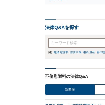
法律Q&Aを探す
例）
離婚 慰謝料
誹謗中傷
相続 遺産
著作物
不倫慰謝料の法律Q&A
新着順