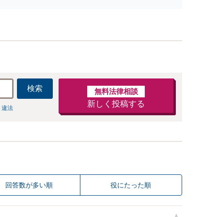
不安があるのか、何を解決したいのかを正確に読み
取ります。【東京都在住以外の方も対応】
検索
無料法律相談
新しく投稿する
 違法
回答数が多い順
役にたった順