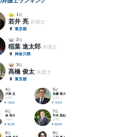
の弁護士ランキング
1
位
若井 亮
弁護士
東京都
2
位
稲葉 進太郎
弁護士
神奈川県
3
位
髙橋 俊太
弁護士
東京都
4
5
位
位
川添 圭
加藤 善大
弁護士
弁護士
大阪府
埼玉県
6
7
位
位
泉 亮介
竹本 真紀
弁護士
弁護士
東京都
愛知県
8
9
位
位