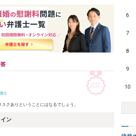
6
7
8
回答
9
10
護士
リスクありということにはなるでしょう。
ライン