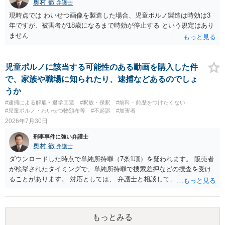
奥村 徹
弁護士
現時点では わいせつ画像を製造した場合、児童ポルノ製造は時効は3
年ですが、被害者が18歳になるまで時効が停止する という規定はあり
ません
児童ポルノに該当する可能性のある動画を購入した件
で、家族や職場に知られたり、逮捕などあるのでしょ
うか
#逮捕による解雇・退学回避
#釈放・保釈
#前科・前歴をつけたくない
#児童ポルノ・わいせつ物頒布等
#不起訴
#加害者
2026年7月30日
刑事事件に強い弁護士
奥村 徹
弁護士
ダウンロードした時点で単純所持罪（7条1項）を疑われます。 販売者
が検挙されたタイミングで、単純所持罪で捜索差押などの捜査を受け
ることがあります。 対応としては、 弁護士と相談して、 児童ポルノ
と知らなかったという弁解を厚くした書面を作成してもらい 警察に相
談しておく などが考えられます。
もっとみる