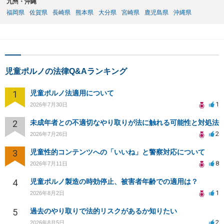
九州・沖縄
福岡県
佐賀県
長崎県
熊本県
大分県
宮崎県
鹿児島県
沖縄県
児童ポルノの法律Q&Aランキング
1
児童ポルノ法適用について
1
2026年7月30日
2
未成年者との不適切なやり取りが法に触れる可能性と対処法
2
2026年7月26日
3
児童性的コンテンツへの「いいね」と警察対応について
8
2026年7月11日
4
児童ポルノ製造の時効停止、被害者年齢での適用は？
1
2026年8月2日
5
過去のやり取りで法的リスクがあるか知りたい
2
2026年8月5日