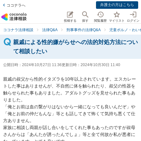
弁護士の方はこちら
ココナラへ
投稿する
探す
閲覧履歴
マイリスト
ログイン
ココナラ法律相談
法律Q&A
刑事事件の法律Q&A
児童ポルノ・わい
親戚による性的嫌がらせへの法的対処方法につい
て相談したい
公開日時：
2024年10月27日 11:36
更新日時：
2024年10月30日 11:40
親戚の叔父から性的イタズラを10年以上されています。エスカレー
トした事はありませんが、不自然に体を触られたり、叔父の性器を
触らせられた事もありました。アダルトグッズを見せられた事もあ
りました。

「俺とお前は血の繋がりはないから一緒になっても良いんだぞ」や
「俺とお前の仲だもんな」等とも話してきて怖くて気持ち悪くて仕
方ありません。

家族に相談し両親が話し合いをしてくれた事もあったのですが叔母
さんからは「あんたが誘ったんでしょ」等と全て何故か私が悪者に