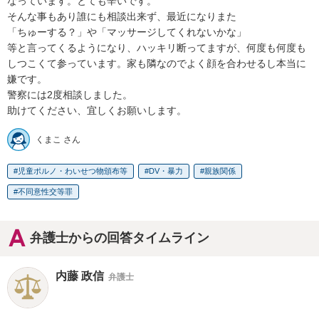
なっています。とても辛いです。

そんな事もあり誰にも相談出来ず、最近になりまた

「ちゅーする？」や「マッサージしてくれないかな」

等と言ってくるようになり、ハッキリ断ってますが、何度も何度も
しつこくて参っています。家も隣なのでよく顔を合わせるし本当に
嫌です。

警察には2度相談しました。

助けてください、宜しくお願いします。
くまこ さん
児童ポルノ・わいせつ物頒布等
DV・暴力
親族関係
不同意性交等罪
弁護士からの回答タイムライン
内藤 政信
弁護士