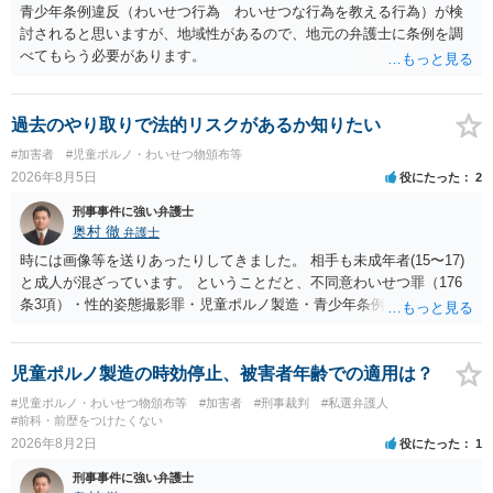
青少年条例違反（わいせつ行為 わいせつな行為を教える行為）が検
討されると思いますが、地域性があるので、地元の弁護士に条例を調
べてもらう必要があります。
過去のやり取りで法的リスクがあるか知りたい
#加害者
#児童ポルノ・わいせつ物頒布等
2026年8月5日
役にたった
2
刑事事件に強い弁護士
奥村 徹
弁護士
時には画像等を送りあったりしてきました。 相手も未成年者(15〜17)
と成人が混ざっています。 ということだと、不同意わいせつ罪（176
条3項）・性的姿態撮影罪・児童ポルノ製造・青少年条例違反（わいせ
つ行為 児童ポルノ要求）などが検討されます。 重い罪もあるの
で、警察にバレれば、それなりの捜査を受けるでしょう。
児童ポルノ製造の時効停止、被害者年齢での適用は？
#児童ポルノ・わいせつ物頒布等
#加害者
#刑事裁判
#私選弁護人
#前科・前歴をつけたくない
2026年8月2日
役にたった
1
刑事事件に強い弁護士