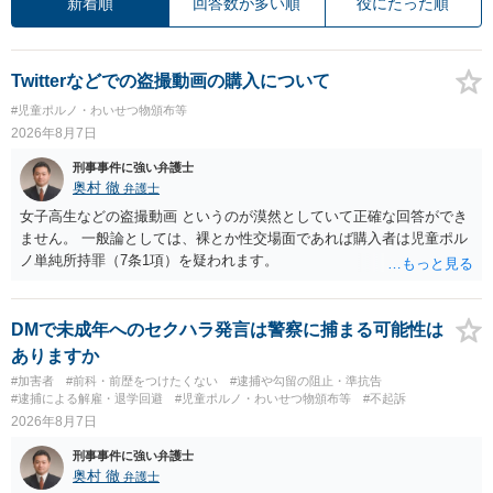
新着順
回答数が多い順
役にたった順
Twitterなどでの盗撮動画の購入について
#児童ポルノ・わいせつ物頒布等
2026年8月7日
刑事事件に強い弁護士
奥村 徹
弁護士
女子高生などの盗撮動画 というのが漠然としていて正確な回答ができ
ません。 一般論としては、裸とか性交場面であれば購入者は児童ポル
ノ単純所持罪（7条1項）を疑われます。
DMで未成年へのセクハラ発言は警察に捕まる可能性は
ありますか
#加害者
#前科・前歴をつけたくない
#逮捕や勾留の阻止・準抗告
#逮捕による解雇・退学回避
#児童ポルノ・わいせつ物頒布等
#不起訴
2026年8月7日
刑事事件に強い弁護士
奥村 徹
弁護士