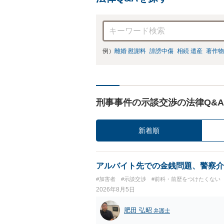
例）
離婚 慰謝料
誹謗中傷
相続 遺産
著作物
刑事事件の示談交渉の法律Q&A
新着順
アルバイト先での金銭問題、警察介
#加害者
#示談交渉
#前科・前歴をつけたくない
2026年8月5日
肥田 弘昭
弁護士