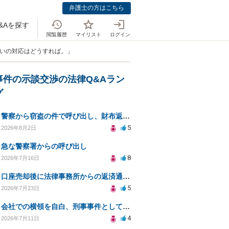
弁護士の方はこちら
&Aを探す
閲覧履歴
マイリスト
ログイン
払いの対応はどうすれば。」
事件の示談交渉の法律Q&Aラン
グ
警察から窃盗の件で呼び出し、財布返却で自首すべきか？
5
2026年8月2日
急な警察署からの呼び出し
8
2026年7月16日
口座売却後に法律事務所からの返済通知、どう対処すべきか？
5
2026年7月23日
会社での横領を自白、刑事事件としての処罰の可能性は？
4
2026年7月11日