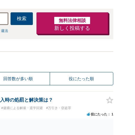
検索
無料法律相談
新しく投稿する
 違法
回答数が多い順
役にたった順
入時の処罰と解決策は？
#逮捕による解雇・退学回避
#万引き・窃盗罪
役にたった
1