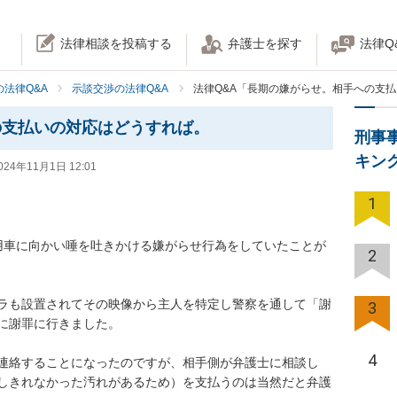
法律相談を投稿する
弁護士を探す
法律Q
法律Q&A
示談交渉の法律Q&A
法律Q&A「長期の嫌がらせ。相手への支
の支払いの対応はどうすれば。
刑事
キン
024年11月1日 12:01
1
用車に向かい唾を吐きかける嫌がらせ行為をしていたことが
2
ラも設置されてその映像から主人を特定し警察を通して「謝
3
に謝罪に行きました。

4
連絡することになったのですが、相手側が弁護士に相談し

しきれなかった汚れがあるため）を支払うのは当然だと弁護