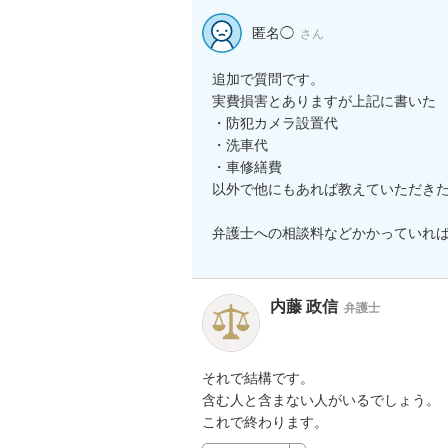
匿名◯
さん
追加で質問です。

実費損害とありますが上記に書いた

・防犯カメラ設置代

・洗車代

・車修繕費

以外で他にもあれば教えていただきた
弁護士への相談料などかかっていれ
内藤 政信
弁護士
それで結構です。

含む人と含まない人がいるでしょう。

これで終わります。