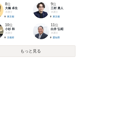
8
9
位
位
大橋 卓生
三村 勇人
弁護士
弁護士
東京都
東京都
10
11
位
位
小杉 和
白井 弘昭
弁護士
弁護士
京都府
愛知県
もっと見る