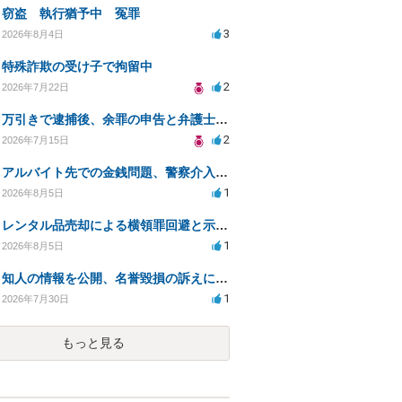
窃盗 執行猶予中 冤罪
3
2026年8月4日
特殊詐欺の受け子で拘留中
2
2026年7月22日
万引きで逮捕後、余罪の申告と弁護士相談のタイミングは？
2
2026年7月15日
アルバイト先での金銭問題、警察介入時の処罰と解決策は？
1
2026年8月5日
レンタル品売却による横領罪回避と示談交渉方法
1
2026年8月5日
知人の情報を公開、名誉毀損の訴えに対処する方法は？
1
2026年7月30日
もっと見る