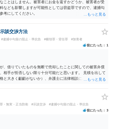
なことはしません。被害者にお金を返すかどうか、被害者が受
科なども影響しますが可能性としては窃盗罪ですので、逮捕勾
参考にしてください。
示談交渉方法
#逮捕や勾留の阻止・準抗告
#横領罪・背任罪
#加害者
役にたった
1
が、借りていたものを無断で売却したことに関しての被害弁償
、相手が拒否しない限り十分可能だと思います。 見積を出して
格と大きく齟齬がないか）、弁護士に法律相談において助言を
冤罪・無実・正当防衛
#示談交渉
#逮捕や勾留の阻止・準抗告
役にたった
3