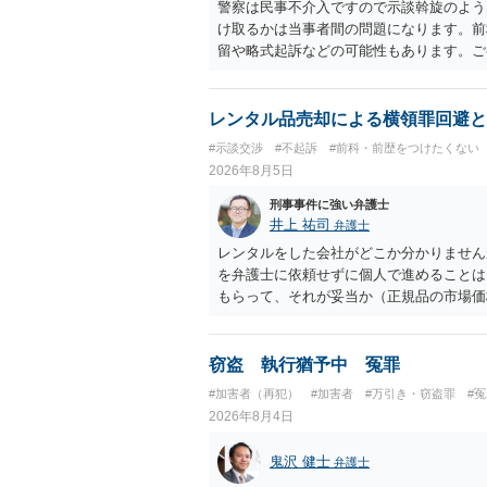
警察は民事不介入ですので示談斡旋のよう
け取るかは当事者間の問題になります。前
留や略式起訴などの可能性もあります。ご
レンタル品売却による横領罪回避と
#示談交渉
#不起訴
#前科・前歴をつけたくない
2026年8月5日
刑事事件に強い弁護士
井上 祐司
弁護士
レンタルをした会社がどこか分かりません
を弁護士に依頼せずに個人で進めることは
もらって、それが妥当か（正規品の市場価
もらえば足りるでしょう。
窃盗 執行猶予中 冤罪
#加害者（再犯）
#加害者
#万引き・窃盗罪
#
2026年8月4日
鬼沢 健士
弁護士