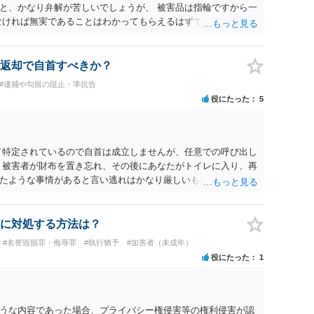
と、かなり弁解が苦しいでしょうが、 被害品は指輪ですから一
なければ無実であることはわかってもらえるはずです。
返却で自首すべきか？
#逮捕や勾留の阻止・準抗告
役にたった
5
て特定されているので自首は成立しませんが、任意での呼び出し
、被害者が財布を置き忘れ、その後にあなたがトイレに入り、再
たような事情があると言い逃れはかなり厳しいものと思いま
に対処する方法は？
#名誉毀損罪・侮辱罪
#執行猶予
#加害者（未成年）
役にたった
1
うな内容であった場合、プライバシー権侵害等の権利侵害が認