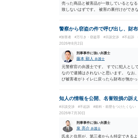
売った商品と被害品が一致しているとなる
致しないはずです。 被害の裏付けができ
警察から窃盗の件で呼び出し、財布
#加害者
#万引き・窃盗罪
#示談交渉
#不起訴
2026年8月2日
刑事事件に強い弁護士
藤本 顯人
弁護士
元警察官の弁護士です。 すでに犯人とし
なので逮捕はされないと思います。 なお
び被害者がトイレに戻ったら財布が無かっ
す。
知人の情報を公開、名誉毀損の訴え
#示談交渉
#不起訴
#前科・前歴をつけたくない
2026年7月30日
刑事事件に強い弁護士
泉 亮介
弁護士
氏名と住所が、第三者からも特定できるよ