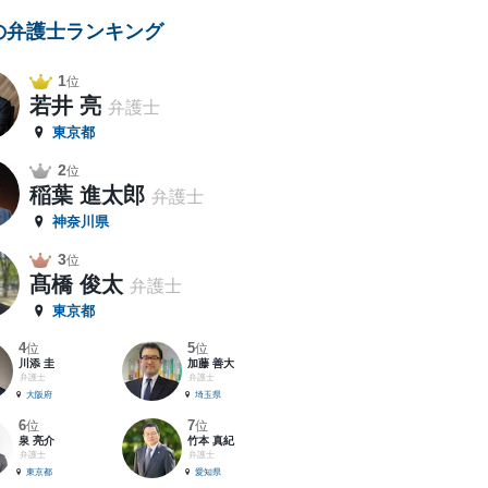
の弁護士ランキング
1
位
若井 亮
弁護士
東京都
2
位
稲葉 進太郎
弁護士
神奈川県
3
位
髙橋 俊太
弁護士
東京都
4
5
位
位
川添 圭
加藤 善大
弁護士
弁護士
大阪府
埼玉県
6
7
位
位
泉 亮介
竹本 真紀
弁護士
弁護士
東京都
愛知県