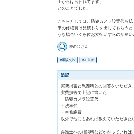
士からは言われてます」

とのことでした。　

こちらとしては、防犯カメラ設置代も払
車の修繕費は見積もりを出してもらうとし
うな場合いくら位お支払いすらのが良い
匿名◯ さん
示談交渉
加害者
追記
実費損害と慰謝料との回答をいただきま
実費損害で上記に書いた

・防犯カメラ設置代

・洗車代

・車修繕費

以外で他にもあれば教えていただきたい
弁護士への相談料などかかっていれば