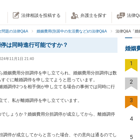
法律相談を投稿する
弁護士を探す
法律Q
女問題の法律Q&A
婚姻費用(別居中の生活費など)の法律Q&A
法律Q&A「
調停は同時進行可能ですか？
婚姻
024年11月1日 21:40
1
ら婚姻費用分担調停を申し立てられ、婚姻費用分担調停は数
もすぐに離婚調停を申し立てようと思っています。

2
離婚調停2つを相手側が申し立てる場合の事例では同時に行
3
立て、私が離婚調停を申し立てています。

のでしょうか？婚姻費用分担調停が成立してから、離婚調停
4
担調停が成立してからと言った場合、その意向は通るのでし
5