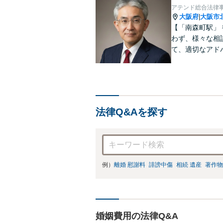
アテンド総合法律
大阪府
大阪市
|
【「南森町駅」
わず、様々な相
て、適切なアド
法律Q&Aを探す
例）
離婚 慰謝料
誹謗中傷
相続 遺産
著作物
婚姻費用の法律Q&A