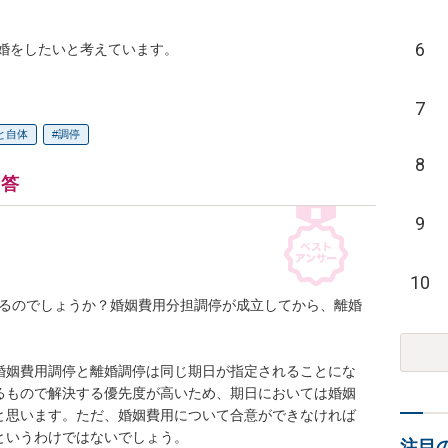
6
婚をしたいと考えています。
7
と自体
調停
8
回答
9
10
れるのでしょうか？婚姻費用分担調停が成立してから、離婚
婚姻費用調停と離婚調停は同じ期日が指定されることにな
るもので解決する優先度が高いため、期日においては婚姻
と思います。ただ、婚姻費用について合意ができなければ
いうわけではないでしょう。

注目