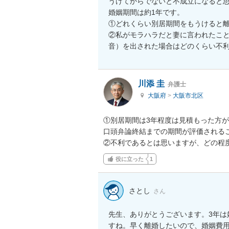
うけてからでないと不成立になると思
婚姻期間は約1年です。

①どれくらい別居期間をもうけると離
②私がモラハラだと妻に言われたこ
川添 圭
弁護士
大阪府
>
大阪市北区
①別居期間は3年程度は見積もった方
口頭弁論終結までの期間が評価されるこ
②不利であるとは思いますが、どの程
役に立った
1
さとし
さん
先生、ありがとうございます。3年は
すね。早く離婚したいので、婚姻費用