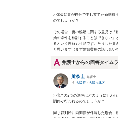
> ③仮に妻が自分で申し立てた婚姻費
のでしょうか？

その場合、妻の離婚に関する意見は「
婚の条件を検討することはできない」
るという理解も可能です。そうした妻
と思います（まず婚姻費用の話し合い
弁護士からの回答タイム
川添 圭
弁護士
大阪府
>
大阪市北区
> ①この2つの調停はどのように行わ
調停が行われるのでしょうか？

同じ裁判所に両調停が係属した場合、