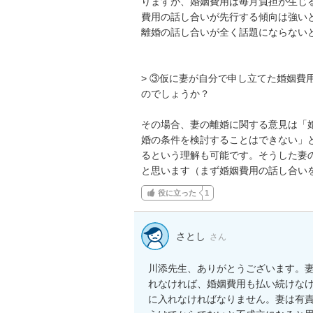
りますが、婚姻費用は毎月負担が生じ
費用の話し合いが先行する傾向は強い
離婚の話し合いが全く話題にならないと
> ③仮に妻が自分で申し立てた婚姻費
のでしょうか？

その場合、妻の離婚に関する意見は「
婚の条件を検討することはできない」
るという理解も可能です。そうした妻
と思います（まず婚姻費用の話し合い
役に立った
1
さとし
さん
川添先生、ありがとうございます。
れなければ、婚姻費用も払い続けな
に入れなければなりません。妻は有