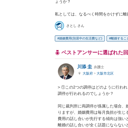
ょうか？

私としては、なるべく時間をかけずに離
さとし さん
婚姻費用(別居中の生活費など)
離婚するこ
ベストアンサーに選ばれた
川添 圭
弁護士
大阪府
>
大阪市北区
> ①この2つの調停はどのように行わ
調停が行われるのでしょうか？

同じ裁判所に両調停が係属した場合、
りますが、婚姻費用は毎月負担が生じ
費用の話し合いが先行する傾向は強い
離婚の話し合いが全く話題にならないと