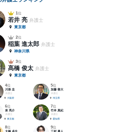
1
位
若井 亮
弁護士
東京都
2
位
稲葉 進太郎
弁護士
神奈川県
3
位
髙橋 俊太
弁護士
東京都
4
5
位
位
川添 圭
加藤 善大
弁護士
弁護士
大阪府
埼玉県
6
7
位
位
泉 亮介
竹本 真紀
弁護士
弁護士
東京都
愛知県
8
9
位
位
大橋 卓生
三村 勇人