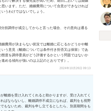
るもので解決する優先度が高いため、期日においては婚姻
と思います。ただ、婚姻費用について合意ができなければ
いうわけではないでしょう。

用分担調停が成立してからと言った場合、その意向は通る
婚姻費用が決まらない状況では離婚に応じるかどうかや離
という意見（離婚については条件付き拒否又は保留）であ
の態度を調停委員がどう評価するかという問題ではないか
を進める傾向が強いのは上記のとおりです）。
2024年10月26日 09:13
妻が離婚を受け入れてくれると助かりますが、受け入れてく
ければならないし、離婚調停不成立になれば、裁判をも視野
責でもないため、裁判を申し立てるとしたら、別居期間をも