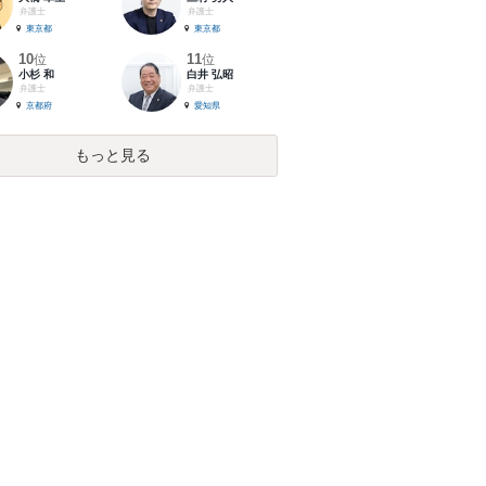
弁護士
弁護士
東京都
東京都
10
11
位
位
小杉 和
白井 弘昭
弁護士
弁護士
京都府
愛知県
もっと見る