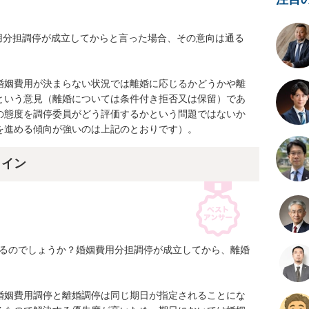
用分担調停が成立してからと言った場合、その意向は通る
婚姻費用が決まらない状況では離婚に応じるかどうかや離
という意見（離婚については条件付き拒否又は保留）であ
の態度を調停委員がどう評価するかという問題ではないか
を進める傾向が強いのは上記のとおりです）。
ライン
れるのでしょうか？婚姻費用分担調停が成立してから、離婚
婚姻費用調停と離婚調停は同じ期日が指定されることにな