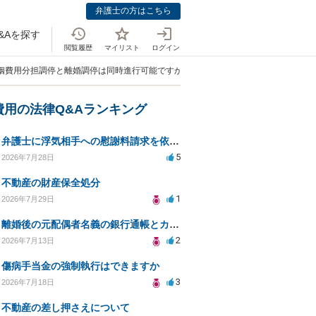
弁護士の方はこちら
&Aを探す
閲覧履歴
マイリスト
ログイン
婚姻費用分担調停と離婚調停は同時進行可能ですか？」
費用の法律Q&Aランキング
弁護士に浮気相手への慰謝料請求を依頼する費用相場は？
5
2026年7月28日
不動産の財産保全処分
1
2026年7月29日
離婚後の元配偶者名義の銀行通帳とカードの処分方法について
2
2026年7月13日
傷病手当金の強制執行はできますか
3
2026年7月18日
不動産の差し押さえについて