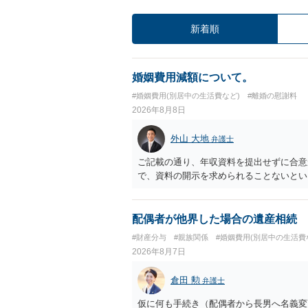
新着順
婚姻費用減額について。
#婚姻費用(別居中の生活費など)
#離婚の慰謝料
2026年8月8日
外山 大地
弁護士
ご記載の通り、年収資料を提出せずに合意
で、資料の開示を求められることないとい
配偶者が他界した場合の遺産相続
#財産分与
#親族関係
#婚姻費用(別居中の生活費
2026年8月7日
倉田 勲
弁護士
仮に何も手続き（配偶者から長男へ名義変