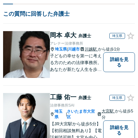
この質問に回答した弁護士
岡本 卓大
弁護士
埼玉県
アレテー法律事務所
埼玉県
川越市
川越駅
から徒歩1分
|
子どもの幸せを第一に考え
詳細を見
る方のための法律事務所。
る
あなたが新たな人生を歩み
出すためのサポートを。
工藤 佑一
弁護士
埼玉県
法律事務所SAI
大宮駅
から徒歩5
埼玉
さいたま市大宮
|
県
区
分
【JR大宮駅から徒歩5分】
詳細を見
【初回相談無料あり】【電
る
話相談可能】大宮を中心