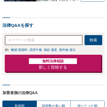
に、さいたま市、川口市、
蕨市、草加市、川越市、上
尾市、蓮田市、白岡市、鴻
巣市、久喜市、所沢市等の
法律Q&Aを探す
方々からご相談いただいて
おります。
検索
例）
離婚 慰謝料
誹謗中傷
相続 遺産
著作物 違法
無料法律相談
新しく投稿する
加害者側の法律Q&A
新着順
回答数が多い順
役にたった順