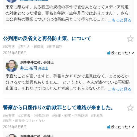
東京に限らず、ある程度の規模の事件で被告人となってメディア報道
の対象となった場合、罪名と年齢（生年月日ではありません）、さら
に公判時の職業については検察結果として得られることが通常です。
公判用の反省文と再発防止策、について
#加害者
#万引き・窃盗罪
#刑事裁判
2026年8月6日
役にたった
2
刑事事件に強い弁護士
井上 祐司
弁護士
率直なことを言いますと、手書きかＰＣかで差異はなく、まとめるか
分けるかで差異もありません。 というより、本人が述べている再犯防
止策は、それだけではほとんど考慮してもらえないと思った方が良い
です。 提出するのであれば、 ・具体的に自身が受けているプログラム
やカウンセリング・治療の内容 ・利用している再犯防止策（例えば保
護観察所と連携した職業支援の内容や具体的な就労・監督状況） ・監
警察から口座作りの詐欺罪として連絡が来ました。
督者の証言 など、証拠で担保された客観性と実現可能性があるもので
#被害者
#加害者
#特殊詐欺
#冤罪・無実・正当防衛
#不起訴
なければあまり意味がありません。 もともと執行猶予が狙える事案で
#前科・前歴をつけたくない
あれば本人の反省の言葉だけで十分であり、実刑となるか微妙な事案
2026年8月6日
役にたった
2
では、本人が再発防止策をいくら述べてもほとんど効果は望めないと
刑事事件に強い弁護士