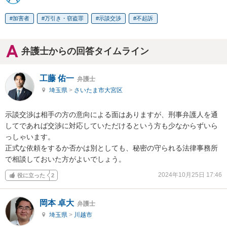
加害者
万引き・窃盗罪
示談交渉
不起訴
弁護士からの回答タイムライン
工藤 佑一
弁護士
埼玉県
>
さいたま市大宮区
示談交渉は相手の方の意向による面はありますが、刑事弁護人を通
してであれば交渉に対応していただけるという方も少なからずいら
っしゃいます。

正式な依頼をするか否かは別としても、秘密の守られる法律事務所
で相談しておいた方がよいでしょう。
2024年10月25日 17:46
役に立った
2
岡本 卓大
弁護士
埼玉県
>
川越市