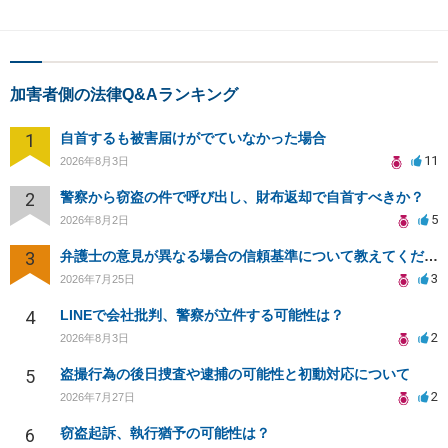
加害者側の法律Q&Aランキング
1
自首するも被害届けがでていなかった場合
11
2026年8月3日
2
警察から窃盗の件で呼び出し、財布返却で自首すべきか？
5
2026年8月2日
3
弁護士の意見が異なる場合の信頼基準について教えてください
3
2026年7月25日
4
LINEで会社批判、警察が立件する可能性は？
2
2026年8月3日
5
盗撮行為の後日捜査や逮捕の可能性と初動対応について
2
2026年7月27日
6
窃盗起訴、執行猶予の可能性は？