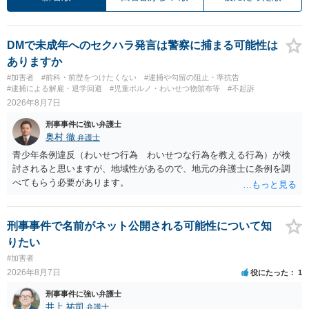
DMで未成年へのセクハラ発言は警察に捕まる可能性は
ありますか
#加害者
#前科・前歴をつけたくない
#逮捕や勾留の阻止・準抗告
#逮捕による解雇・退学回避
#児童ポルノ・わいせつ物頒布等
#不起訴
2026年8月7日
刑事事件に強い弁護士
奥村 徹
弁護士
青少年条例違反（わいせつ行為 わいせつな行為を教える行為）が検
討されると思いますが、地域性があるので、地元の弁護士に条例を調
べてもらう必要があります。
刑事事件で名前がネット公開される可能性について知
りたい
#加害者
2026年8月7日
役にたった
1
刑事事件に強い弁護士
井上 祐司
弁護士