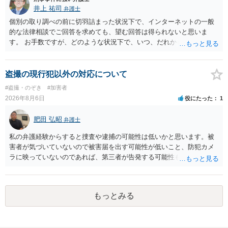
いうのが実感です。
井上 祐司
弁護士
個別の取り調べの前に切羽詰まった状況下で、インターネットの一般
的な法律相談でご回答を求めても、望む回答は得られないと思いま
す。 お手数ですが、どのような状況下で、いつ、だれからどのような
経緯で口座の提供を頼まれ開設したか、それによる詐欺等の収益がど
の程度だと聞いているのかということについて、お近くで詳細な法律
相談を受けられたうえで対処方法を探された方がよいと思われます。
盗撮の現行犯以外の対応について
一般論でいえば、任意取り調べの場合、ＩＣレコーダーを持参して取
#盗撮・のぞき
#加害者
り調べ内容を録音することは必須だと考えます。
2026年8月6日
役にたった
1
肥田 弘昭
弁護士
私の弁護経験からすると捜査や逮捕の可能性は低いかと思います。被
害者が気づいていないので被害届を出す可能性が低いこと、防犯カメ
ラに映っていないのであれば、第三者が告発する可能性も低いこと、
証拠は削除されていることからです。但し、「電車内で携帯で対面に
座る女性を盗撮(全体像写真1枚と5秒程度の動画)してしまいました。下
着や胸など強調したものではありません。」とありますが、少なくと
もっとみる
も捜査段階では性的姿態等撮影罪の被疑事実で逮捕勾留されるケース
が私の弁護経験では多くなった印象です（最終的には不起訴ないし各
都道府県の迷惑防止条例違反になることもあります）。2度としないこ