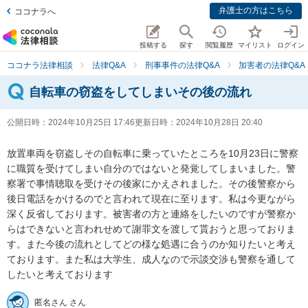
弁護士の方はこちら
ココナラへ
投稿する
探す
閲覧履歴
マイリスト
ログイン
ココナラ法律相談
法律Q&A
刑事事件の法律Q&A
加害者の法律Q&A
自転車の窃盗をしてしまいその後の流れ
公開日時：
2024年10月25日 17:46
更新日時：
2024年10月28日 20:40
放置車両を窃盗しその自転車に乗っていたところを10月23日に警察
に職質を受けてしまい自分のではないと発覚してしまいました。警
察署で事情聴取を受けその後家にかえされました。その後警察から
後日電話をかけるのでと言われて現在に至ります。私は今更ながら
深く反省しております。被害者の方と連絡をしたいのですが警察か
らはできないと言われせめて謝罪文を渡して貰おうと思っておりま
す。また今後の流れとしてどの様な処遇に合うのか知りたいと考え
ております。また私は大学生、成人なので示談交渉も警察を通して
したいと考えております
匿名さん さん