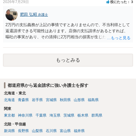
2026年7月29日
役にたった
3
肥田 弘昭
弁護士
2万円の支払義務が上記の事情ですとありませんので、不当利得として
返還請求できる可能性はあります。店側の支払請求があるとすれば、
嘔吐の事実があり、その清掃に2万円相当の損害が生じた場合です。ご
参考にしてください。
もっとみる
都道府県から返金請求に強い弁護士を探す
北海道・東北
北海道
青森県
岩手県
宮城県
秋田県
山形県
福島県
関東
東京都
神奈川県
千葉県
埼玉県
茨城県
栃木県
群馬県
北陸・甲信越
新潟県
長野県
山梨県
石川県
富山県
福井県