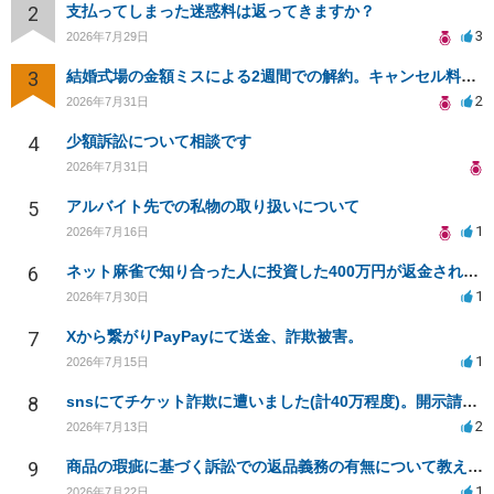
2
支払ってしまった迷惑料は返ってきますか？
3
2026年7月29日
3
結婚式場の金額ミスによる2週間での解約。キャンセル料10万円の免除は可能か。
2
2026年7月31日
4
少額訴訟について相談です
2026年7月31日
5
アルバイト先での私物の取り扱いについて
1
2026年7月16日
6
ネット麻雀で知り合った人に投資した400万円が返金されない
1
2026年7月30日
7
Xから繋がりPayPayにて送金、詐欺被害。
1
2026年7月15日
8
snsにてチケット詐欺に遭いました(計40万程度)。開示請求や今後の対応について質問したいです。
2
2026年7月13日
9
商品の瑕疵に基づく訴訟での返品義務の有無について教えてください
1
2026年7月22日