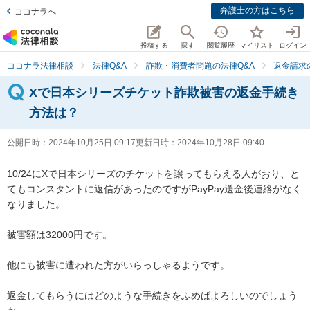
弁護士の方はこちら
ココナラへ
投稿する
探す
閲覧履歴
マイリスト
ログイン
ココナラ法律相談
法律Q&A
詐欺・消費者問題の法律Q&A
返金請求
Xで日本シリーズチケット詐欺被害の返金手続き
方法は？
公開日時：
2024年10月25日 09:17
更新日時：
2024年10月28日 09:40
10/24にXで日本シリーズのチケットを譲ってもらえる人がおり、と
てもコンスタントに返信があったのですがPayPay送金後連絡がなく
なりました。

被害額は32000円です。

他にも被害に遭われた方がいらっしゃるようです。

返金してもらうにはどのような手続きをふめばよろしいのでしょう