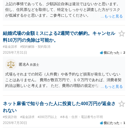
上記の事情であっても、少額訴訟自体は違法ではないかと思います。
但し、住民票などを取得して、特定をしっかりと調査した方がリスク
が低減するかと思います。ご参考にしてください。
結婚式場の金額ミスによる2週間での解約。キャンセル
料10万円の免除は可能か。
#返金請求
#契約解除・契約取消
2026年7月31日
役にたった
2
匿名A
弁護士
式場もそれまでの対応（人件費）や各予約など損害が発生していない
ことはありません。 費用が数百万円で、１０万円であれば、消費者契
約法は難しいと考えます。 ただ、費用の増額の規定がなかったのに増
額するのは契約違反ですので、増額に応じずに契約を維持すればよい
ということになり、解約するのは理由がないことになります。
ネット麻雀で知り合った人に投資した400万円が返金さ
れない
#投資詐欺
#返金請求
#200万円以上
#本名・住所・電話番号が不明
2026年7月30日
役にたった
1