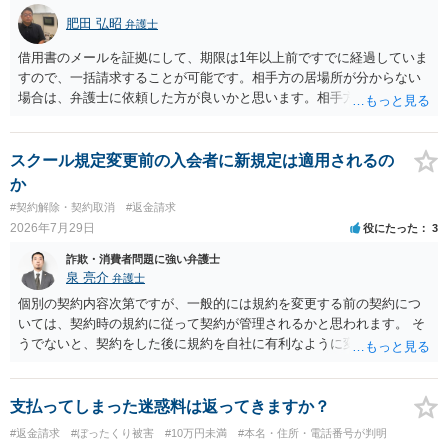
肥田 弘昭
弁護士
借用書のメールを証拠にして、期限は1年以上前ですでに経過していま
すので、一括請求することが可能です。相手方の居場所が分からない
場合は、弁護士に依頼した方が良いかと思います。相手方の居場所が
分かるのであれば、個人でもできるかと思います。ご参考にしてくだ
さい。
スクール規定変更前の入会者に新規定は適用されるの
か
#契約解除・契約取消
#返金請求
2026年7月29日
役にたった
3
詐欺・消費者問題に強い弁護士
泉 亮介
弁護士
個別の契約内容次第ですが、一般的には規約を変更する前の契約につ
いては、契約時の規約に従って契約が管理されるかと思われます。 そ
うでないと、契約をした後に規約を自社に有利なように変更し、それ
を従前の顧客にも適用するということが認められてしまい不合理とな
る場合があるかと思われます。
支払ってしまった迷惑料は返ってきますか？
#返金請求
#ぼったくり被害
#10万円未満
#本名・住所・電話番号が判明