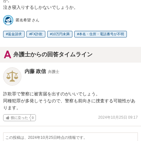
か。

泣き寝入りするしかないでしょうか。
匿名希望 さん
返金請求
FX詐欺
10万円未満
本名・住所・電話番号が不明
弁護士からの回答タイムライン
内藤 政信
弁護士
詐欺罪で警察に被害届を出すのがいいでしょう。

同種犯罪が多発しそうなので、警察も前向きに捜査する可能性があ
ります。
2024年10月25日 09:17
役に立った
0
この投稿は、2024年10月25日時点の情報です。