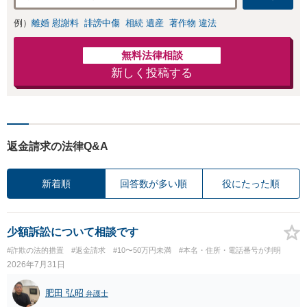
例）
離婚 慰謝料
誹謗中傷
相続 遺産
著作物 違法
無料法律相談
新しく投稿する
返金請求の法律Q&A
新着順
回答数が多い順
役にたった順
少額訴訟について相談です
#詐欺の法的措置
#返金請求
#10〜50万円未満
#本名・住所・電話番号が判明
2026年7月31日
肥田 弘昭
弁護士