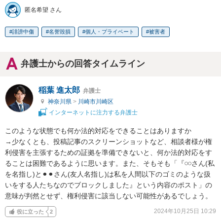
匿名希望 さん
誹謗中傷
名誉毀損
個人・プライベート
被害者
弁護士からの回答タイムライン
稲葉 進太郎
弁護士
神奈川県
>
川崎市川崎区
インターネットに注力する弁護士
このような状態でも何か法的対応をできることはありますか

→少なくとも、投稿記事のスクリーンショットなど、相談者様が権
利侵害を主張するための証拠を準備できないと、何か法的対応をす
ることは困難であるように思います。また、そもそも「『𓏸𓏸さん(私
を名指し)と⚫︎⚫︎さん(友人名指し)は私を人間以下のゴミのような扱
いをする人たちなのでブロックしました』という内容のポスト」の
意味が判然とせず、権利侵害に該当しない可能性があるでしょう。
2024年10月25日 10:29
役に立った
2