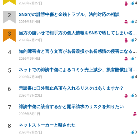
4
2026年7月27日
2
SNSでの誹謗中傷と金銭トラブル、法的対応の相談
2
2026年8月4日
3
当方の腹いせで相手方の個人情報をSNSで晒してしまい名誉毀損させてしまったかもしれない
2
2026年7月29日
4
知的障害者と言う文言が名誉毀損か名誉感情の侵害になるか教えてほしい。
1
2026年8月4日
5
ネットでの誹謗中傷によるコミケ売上減少、損害賠償は可能か？
4
2026年7月30日
6
示談書に口外禁止条項を入れるリスクはありますか？
5
2026年7月23日
7
誹謗中傷に該当するかと開示請求のリスクを知りたい
2026年8月1日
8
ネットストーカーと晒された
3
2026年7月27日