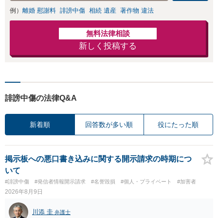
例）
離婚 慰謝料
誹謗中傷
相続 遺産
著作物 違法
無料法律相談
新しく投稿する
誹謗中傷の法律Q&A
新着順
回答数が多い順
役にたった順
掲示板への悪口書き込みに関する開示請求の時期につ
いて
#誹謗中傷
#発信者情報開示請求
#名誉毀損
#個人・プライベート
#加害者
2026年8月9日
川添 圭
弁護士