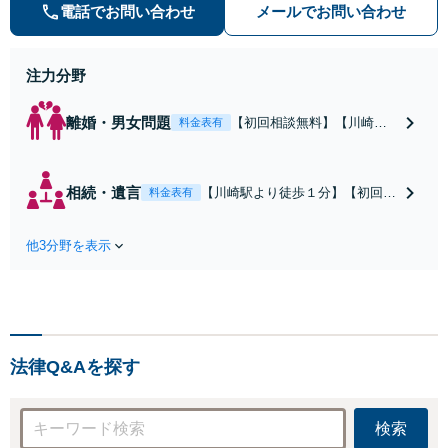
みます。クチコミ・リピーターの方
電話でお問い合わせ
メールでお問い合わせ
も多数。お気軽にお問い合わせ下さ
い。
注力分野
離婚・男女問題
【初回相談無料】【川崎駅
料金表有
徒歩1分】不貞行為の慰謝料
（請求された／請求した
い）・熟年離婚・年金分
相続・遺言
【川崎駅より徒歩１分】【初回相
料金表有
割・婚姻費用・養育費・財
談無料】遺産相続トラブルや遺言
産分与・離婚の慰謝料など
作成などの相続問題に豊富な実績
実績多数。川崎地域に根ざ
他3分野を表示
があります。安心・信頼・丁寧を
した弁護士として、あなた
心がけ，質の高いリーガルサービ
の人生の再スタートを全力
スを目指しております。
で後押しします。
法律Q&Aを探す
検索