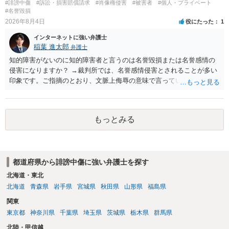
#誹謗中傷
#訴訟・損害賠償請求
#肖像権侵害
#被害者
#個人・プライベート
#名誉毀損
2026年8月4日
役にたった
1
インターネットに強い弁護士
稲葉 進太郎
弁護士
知的障害がないのに知的障害者と言うのは名誉毀損または名誉感情の
侵害になりますか？ →裁判所では、名誉感情侵害とされることが多い
印象です。ご指摘のとおり、文脈上侮辱の意味で言っている点も加味
されていると思います。
もっとみる
都道府県から誹謗中傷に強い弁護士を探す
北海道・東北
北海道
青森県
岩手県
宮城県
秋田県
山形県
福島県
関東
東京都
神奈川県
千葉県
埼玉県
茨城県
栃木県
群馬県
北陸・甲信越