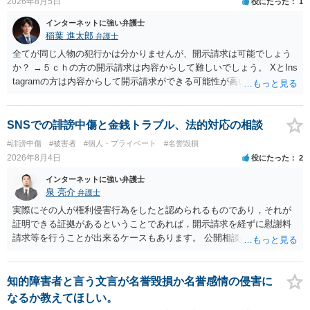
2026年8月5日
役にたった
1
インターネットに強い弁護士
稲葉 進太郎
弁護士
全てが同じ人物の犯行かは分かりませんが、開示請求は可能でしょう
か？ →５ｃｈの方の開示請求は内容からして難しいでしょう。 XとIns
tagramの方は内容からして開示請求ができる可能性が高いでしょう。
ただ、アカウントが削除されていると開示請求は失敗する可能性が高
いでしょう。７月中にアカウントが削除されている場合、今から進め
ても失敗する可能性が高いように思われます。 相手を特定できた場
SNSでの誹謗中傷と金銭トラブル、法的対応の相談
合、相手に全ての弁護士費用を負担させることは可能でしょうか？ →
#誹謗中傷
#被害者
#個人・プライベート
#名誉毀損
訴訟外の交渉で相手方が認めれば負担させることができるでしょう。
2026年8月4日
役にたった
2
訴訟で判決となった場合は、実際の弁護士費用が認められる場合と認
められない場合があり何ともいえないところでしょう。
インターネットに強い弁護士
泉 亮介
弁護士
実際にその人が権利侵害行為をしたと認められるものであり，それが
証明できる証拠があるということであれば，開示請求を経ずに慰謝料
請求等を行うことが出来るケースもあります。 公開相談の場では回答
は難しいかと思われますので，お手持ちの証拠資料を持参の上弁護士
に個別に相談されると良いでしょう。
知的障害者と言う文言が名誉毀損か名誉感情の侵害に
なるか教えてほしい。