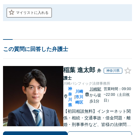
マイリストに入れる
この質問に回答した弁護士
稲葉 進太郎
弁
神奈川県
護士
川崎パシフィック法律事務所
神
川崎駅
営業時間：09:00
川崎
奈
~22:00（土日祝
から徒
市川
|
川
日）
歩1分
崎区
県
【初回相談無料】インターネット関
係・相続・交通事故・借金問題・離
婚・刑事事件など、皆様の法律問題
を解決すべく、親身になって取り組