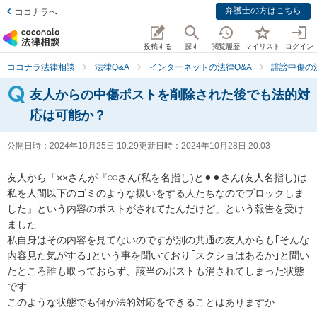
弁護士の方はこちら
ココナラへ
投稿する
探す
閲覧履歴
マイリスト
ログイン
ココナラ法律相談
法律Q&A
インターネットの法律Q&A
誹謗中傷の
友人からの中傷ポストを削除された後でも法的対
応は可能か？
公開日時：
2024年10月25日 10:29
更新日時：
2024年10月28日 20:03
友人から「××さんが『𓏸𓏸さん(私を名指し)と⚫︎⚫︎さん(友人名指し)は
私を人間以下のゴミのような扱いをする人たちなのでブロックしま
した』という内容のポストがされてたんだけど」という報告を受け
ました

私自身はその内容を見てないのですが別の共通の友人からも｢そんな
内容見た気がする｣という事を聞いており｢スクショはあるか｣と聞い
たところ誰も取っておらず、該当のポストも消されてしまった状態
です

このような状態でも何か法的対応をできることはありますか