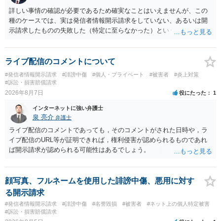
詳しい事情の確認が必要であるため確実なことはいえませんが、この
種のケースでは、実は発信者情報開示請求をしていない、あるいは開
示請求したものの失敗した（特定に至らなかった）という事案が比較
的多いです（特に、発信者情報開示請求を行ったことを誇示するよう
な投稿をする場合にはなおさら）。
ライブ配信のコメントについて
#発信者情報開示請求
#誹謗中傷
#個人・プライベート
#被害者
#炎上対策
#訴訟・損害賠償請求
2026年8月7日
役にたった
1
インターネットに強い弁護士
泉 亮介
弁護士
ライブ配信のコメントであっても，そのコメントがされた日時や，ラ
イブ配信のURL等が証明できれば，権利侵害が認められるものであれ
ば開示請求が認められる可能性はあるでしょう。
顔写真、フルネームを使用した誹謗中傷、悪用に対す
る開示請求
#発信者情報開示請求
#誹謗中傷
#名誉毀損
#被害者
#ネット上の個人特定被害
#訴訟・損害賠償請求