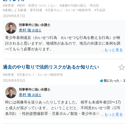
#加害者
#前科・前歴をつけたくない
#逮捕や勾留の阻止・準抗告
#逮捕による解雇・退学回避
#児童ポルノ・わいせつ物頒布等
#不起訴
2026年8月7日
刑事事件に強い弁護士
奥村 徹
弁護士
青少年条例違反（わいせつ行為 わいせつな行為を教える行為）が検
討されると思いますが、地域性があるので、地元の弁護士に条例を調
べてもらう必要があります。
過去のやり取りで法的リスクがあるか知りたい
#加害者
#児童ポルノ・わいせつ物頒布等
2026年8月5日
役にたった
2
刑事事件に強い弁護士
奥村 徹
弁護士
時には画像等を送りあったりしてきました。 相手も未成年者(15〜17)
と成人が混ざっています。 ということだと、不同意わいせつ罪（176
条3項）・性的姿態撮影罪・児童ポルノ製造・青少年条例違反（わいせ
つ行為 児童ポルノ要求）などが検討されます。 重い罪もあるの
で、警察にバレれば、それなりの捜査を受けるでしょう。