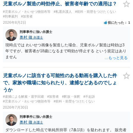
児童ポルノ製造の時効停止、被害者年齢での適用は？
#児童ポルノ・わいせつ物頒布等
#私選弁護人
#前科・前歴をつけたくない
#刑事裁判
#加害者
2026年8月2日
役にたった
1
刑事事件に強い弁護士
奥村 徹
弁護士
現時点では わいせつ画像を製造した場合、児童ポルノ製造は時効は3
年ですが、被害者が18歳になるまで時効が停止する という規定はあり
ません
児童ポルノに該当する可能性のある動画を購入した件
で、家族や職場に知られたり、逮捕などあるのでしょ
うか
#逮捕による解雇・退学回避
#加害者
#釈放・保釈
#不起訴
#児童ポルノ・わいせつ物頒布等
#前科・前歴をつけたくない
2026年7月30日
刑事事件に強い弁護士
奥村 徹
弁護士
ダウンロードした時点で単純所持罪（7条1項）を疑われます。 販売者