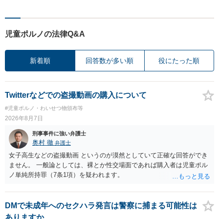
児童ポルノの法律Q&A
新着順
回答数が多い順
役にたった順
Twitterなどでの盗撮動画の購入について
#児童ポルノ・わいせつ物頒布等
2026年8月7日
刑事事件に強い弁護士
奥村 徹
弁護士
女子高生などの盗撮動画 というのが漠然としていて正確な回答ができ
ません。 一般論としては、裸とか性交場面であれば購入者は児童ポル
ノ単純所持罪（7条1項）を疑われます。
DMで未成年へのセクハラ発言は警察に捕まる可能性は
ありますか