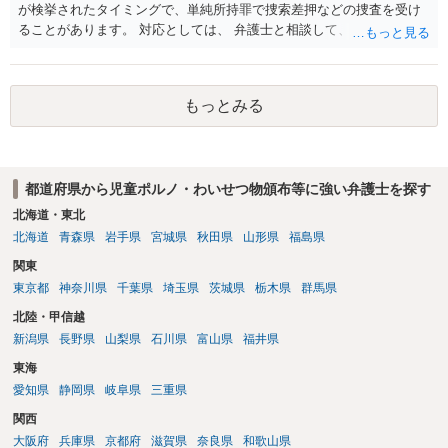
が検挙されたタイミングで、単純所持罪で捜索差押などの捜査を受け
ることがあります。 対応としては、 弁護士と相談して、 児童ポルノ
と知らなかったという弁解を厚くした書面を作成してもらい 警察に相
談しておく などが考えられます。
もっとみる
都道府県から児童ポルノ・わいせつ物頒布等に強い弁護士を探す
北海道・東北
北海道
青森県
岩手県
宮城県
秋田県
山形県
福島県
関東
東京都
神奈川県
千葉県
埼玉県
茨城県
栃木県
群馬県
北陸・甲信越
新潟県
長野県
山梨県
石川県
富山県
福井県
東海
愛知県
静岡県
岐阜県
三重県
関西
大阪府
兵庫県
京都府
滋賀県
奈良県
和歌山県