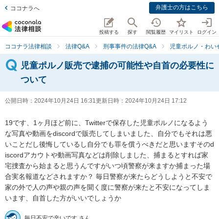
弁護士の方はこちら
ココナラへ
投稿する
探す
閲覧履歴
マイリスト
ログイン
ココナラ法律相談
法律Q&A
刑事事件の法律Q&A
児童ポルノ・わい
児童ポルノ販売で逮捕の可能性や自首の必要性に
ついて
公開日時：
2024年10月24日 16:31
更新日時：
2024年10月24日 17:12
19です、1ヶ月ほど前に、Twitterで保存した児童ポルノになるよう
な写真や動画をdiscordで販売してしまいました、自分でもそれは悪
いことだし後悔しているし自分でも罪を償うべきだと思いますそのd
iscordアカウトや動画写真などは削除しました、捕まるとすれば家
宅捜査から始まると思うんですがいつ頃警察が来ますか捕まった場
合実名報道などされますか？ 毎日警察が来たらどうしようと不安で
家の外で人の声や親の声を聞く度に警察が来たと不安になってしま
います、自首した方がいいでしょうか
毎日不安で辛いです さん