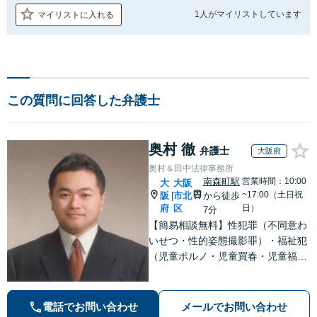
1人が
マイリストしています
マイリストに入れる
この質問に回答した弁護士
奥村 徹
弁護士
大阪府
奥村＆田中法律事務所
南森町駅
営業時間：10:00
大
大阪
~17:00（土日祝
阪
市北
から徒歩
|
府
区
日）
7分
【簡易相談無料】性犯罪（不同意わ
いせつ・性的姿態撮影罪）・福祉犯
（児童ポルノ・児童買春・児童福祉
法・青少年条例）・ネット犯罪（名
誉毀損・わいせつ物・不正アクセス
等）に非常に詳しい弁護士です
電話でお問い合わせ
メールでお問い合わせ