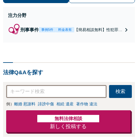
注力分野
刑事事件
【簡易相談無料】性犯罪
事例5件
料金表有
（不同意性交・不同意わい
せつ）・福祉犯（児童ポル
ノ・児童買春・児童福祉
法・青少年条例）・ネット
犯罪（名誉毀損・わいせつ
物・不正アクセス・リベン
法律Q&Aを探す
ジポルノ罪等）に非常に詳
しい弁護士です
検索
例）
離婚 慰謝料
誹謗中傷
相続 遺産
著作物 違法
無料法律相談
新しく投稿する