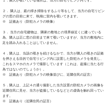
１．隣人が覗いている場所は、当方の自宅リビング内です。

２． 隣人は、庭の掃き掃除をするふり等をして、当方の自宅リビン
グの窓の目前に来て、執拗に室内を覗いてきます。

※　証拠あり（防犯カメラの映像）

３． 当方の自宅建物は、隣家の敷地との境界線近くに建っている
為、隣人は正に窓の目前まで来て覗いていますが、当方の敷地内に
足を踏み入れることはしていません。

４．隣人は、当該の覗きを続けるなかで、当方が隣人の覗きの証拠
を押さえる目的で自宅リビング内に設置した防犯カメラを発見し、
これをスマホのカメラで撮影しています（これは、盗撮に当たる行
為ではないのでしょうか）。　

※　証拠あり（防犯カメラの映像並びに、近隣住民の証言）

５．隣人は、上記４の通り撮影した当方設置の防犯カメラの画像を
近隣住民に見せ、当方が盗撮しているなどとの虚偽を触れ回ってい
ます。

※　証拠あり（近隣住民の証言）
