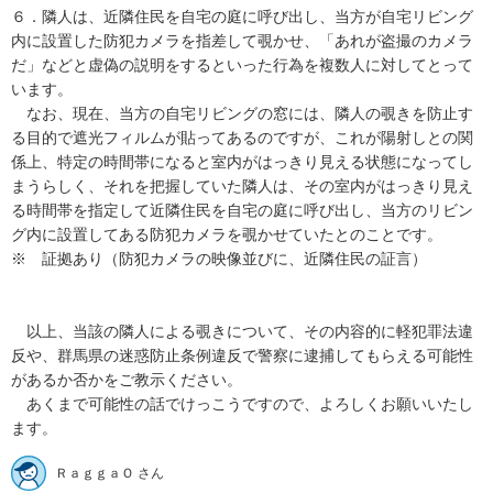
６．隣人は、近隣住民を自宅の庭に呼び出し、当方が自宅リビング
内に設置した防犯カメラを指差して覗かせ、「あれが盗撮のカメラ
だ」などと虚偽の説明をするといった行為を複数人に対してとって
います。

　なお、現在、当方の自宅リビングの窓には、隣人の覗きを防止す
る目的で遮光フィルムが貼ってあるのですが、これが陽射しとの関
係上、特定の時間帯になると室内がはっきり見える状態になってし
まうらしく、それを把握していた隣人は、その室内がはっきり見え
る時間帯を指定して近隣住民を自宅の庭に呼び出し、当方のリビン
グ内に設置してある防犯カメラを覗かせていたとのことです。

※　証拠あり（防犯カメラの映像並びに、近隣住民の証言）

　以上、当該の隣人による覗きについて、その内容的に軽犯罪法違
反や、群馬県の迷惑防止条例違反で警察に逮捕してもらえる可能性
があるか否かをご教示ください。

　あくまで可能性の話でけっこうですので、よろしくお願いいたし
ます。
ＲａｇｇａＯ さん