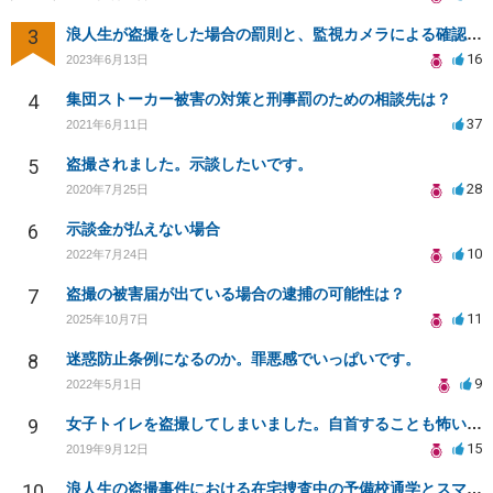
3
浪人生が盗撮をした場合の罰則と、監視カメラによる確認について
16
2023年6月13日
4
集団ストーカー被害の対策と刑事罰のための相談先は？
37
2021年6月11日
5
盗撮されました。示談したいです。
28
2020年7月25日
6
示談金が払えない場合
10
2022年7月24日
7
盗撮の被害届が出ている場合の逮捕の可能性は？
11
2025年10月7日
8
迷惑防止条例になるのか。罪悪感でいっぱいです。
9
2022年5月1日
9
女子トイレを盗撮してしまいました。自首することも怖いです。どうすれば良いでしょうか。
15
2019年9月12日
10
浪人生の盗撮事件における在宅捜査中の予備校通学とスマートフォン押収について