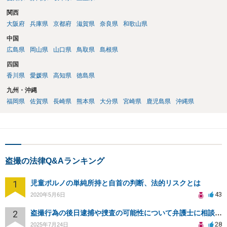
関西
大阪府
兵庫県
京都府
滋賀県
奈良県
和歌山県
中国
広島県
岡山県
山口県
鳥取県
島根県
四国
香川県
愛媛県
高知県
徳島県
九州・沖縄
福岡県
佐賀県
長崎県
熊本県
大分県
宮崎県
鹿児島県
沖縄県
盗撮の法律Q&Aランキング
1
児童ポルノの単純所持と自首の判断、法的リスクとは
43
2020年5月6日
2
盗撮行為の後日逮捕や捜査の可能性について弁護士に相談したい
28
2025年7月24日