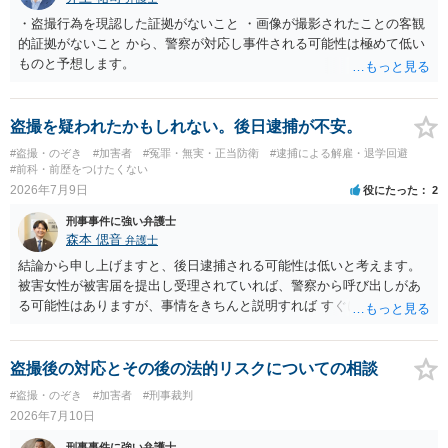
・盗撮行為を現認した証拠がないこと ・画像が撮影されたことの客観
的証拠がないこと から、警察が対応し事件される可能性は極めて低い
ものと予想します。
盗撮を疑われたかもしれない。後日逮捕が不安。
#盗撮・のぞき
#加害者
#冤罪・無実・正当防衛
#逮捕による解雇・退学回避
#前科・前歴をつけたくない
2026年7月9日
役にたった
2
刑事事件に強い弁護士
森本 偲音
弁護士
結論から申し上げますと、後日逮捕される可能性は低いと考えます。
被害女性が被害届を提出し受理されていれば、警察から呼び出しがあ
る可能性はありますが、事情をきちんと説明すれば すぐに逮捕される
ということはないと考えます。 別の卑猥な画像ということですが、こ
の画像が盗撮した画像等であれば別途問題となる可能性はあります
が、被害者が特定できない以上、 立件することは難しく、厳重注意で
盗撮後の対応とその後の法的リスクについての相談
終わる可能性が高いかと存じます。 以上ご参考までに。
#盗撮・のぞき
#加害者
#刑事裁判
2026年7月10日
刑事事件に強い弁護士