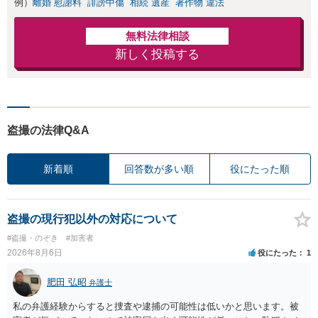
例）
離婚 慰謝料
誹謗中傷
相続 遺産
著作物 違法
無料法律相談
新しく投稿する
盗撮の法律Q&A
新着順
回答数が多い順
役にたった順
盗撮の現行犯以外の対応について
#盗撮・のぞき
#加害者
2026年8月6日
役にたった
1
肥田 弘昭
弁護士
私の弁護経験からすると捜査や逮捕の可能性は低いかと思います。被