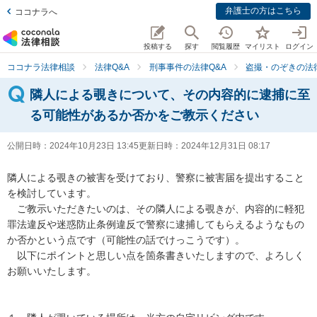
弁護士の方はこちら
ココナラへ
投稿する
探す
閲覧履歴
マイリスト
ログイン
ココナラ法律相談
法律Q&A
刑事事件の法律Q&A
盗撮・のぞきの法律
隣人による覗きについて、その内容的に逮捕に至
る可能性があるか否かをご教示ください
公開日時：
2024年10月23日 13:45
更新日時：
2024年12月31日 08:17
隣人による覗きの被害を受けており、警察に被害届を提出すること
を検討しています。

　ご教示いただきたいのは、その隣人による覗きが、内容的に軽犯
罪法違反や迷惑防止条例違反で警察に逮捕してもらえるようなもの
か否かという点です（可能性の話でけっこうです）。

　以下にポイントと思しい点を箇条書きいたしますので、よろしく
お願いいたします。
