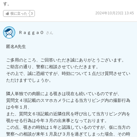
す。
2024年10月23日 13:45
役に立った
3
ＲａｇｇａＯ
さん
匿名A先生

ご多用のところ、ご回答いただき誠にありがとうございます。

ご助言の通り、警察に相談させていただきます。

その上で、誠に恐縮ですが、時効について１点だけ質問させてい
ただけますでしょうか。

隣人単独での肉眼による覗きは現在も続いているのですが、

質問文４項記載のスマホカメラによる当方リビング内の撮影行為
は今年１月、

また、質問文６項記載の近隣住民を呼び出して当方リビング内を
覗かせる行為は今年３月の出来事となっております。

この点、覗きの時効は１年と認識しているのですが、仮に当方の
警察への相談が来年１月及び３月を過ぎてしまった場合、その時