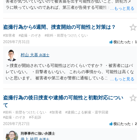
害者が気づいていないので被害届を出す可能性が低いこと、防犯カメ
ラに映っていないのであれば、第三者が告発する可能性も低いこと、
証拠は削除されていることからです。但し、「電車内で携帯で対面に
座る女性を盗撮(全体像写真1枚と5秒程度の動画)してしまいました。下
着や胸など強調したものではありません。」とありますが、少なくと
盗撮行為から6週間、捜査開始の可能性と対策は？
も捜査段階では性的姿態等撮影罪の被疑事実で逮捕勾留されるケース
#加害者
#盗撮・のぞき
#前科・前歴をつけたくない
が私の弁護経験では多くなった印象です（最終的には不起訴ないし各
2026年7月31日
役にたった
1
都道府県の迷惑防止条例違反になることもあります）。2度としないこ
とをお勧めいたします。ご参考にしてください。
村山 大基
弁護士
＞捜査が開始されている可能性はどのくらいですか？ ・被害者にはバ
レていない。 ・目撃者もいない。 これらの事情から、可能性は高くな
いと思います。 被害者や第三者が警察に通報していることは考えにく
く、警察がそもそも相談者さんの犯行を認識していないと予想される
からです。 保護観察期間中とのことですので、 必要なら医師の診察を
受けるなども検討なさると良いと思います。
盗撮行為の後日捜査や逮捕の可能性と初動対応につい
て
#前科・前歴をつけたくない
#加害者
#逮捕による解雇・退学回避
#盗撮・のぞき
#不起訴
2026年7月27日
役にたった
2
刑事事件に強い弁護士
井上 祐司
弁護士