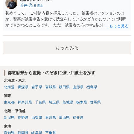
若井 亮
弁護士
初めまして。 ご相談内容を拝見しました。 被害者のアクションのほ
か、警察が被害申告を受けて捜査をしているかどうかについては判断
ができかねるところです。 ただ、被害者の方の申告以外に証拠が無い
と思われることからすると、警察が事件化するのは難しいと思われま
す。 万が一、警察から連絡が来るようなことがあれば、その際に改め
て弁護士にご相談ください。
もっとみる
都道府県から盗撮・のぞきに強い弁護士を探す
北海道・東北
北海道
青森県
岩手県
宮城県
秋田県
山形県
福島県
関東
東京都
神奈川県
千葉県
埼玉県
茨城県
栃木県
群馬県
北陸・甲信越
新潟県
長野県
山梨県
石川県
富山県
福井県
東海
愛知県
静岡県
岐阜県
三重県