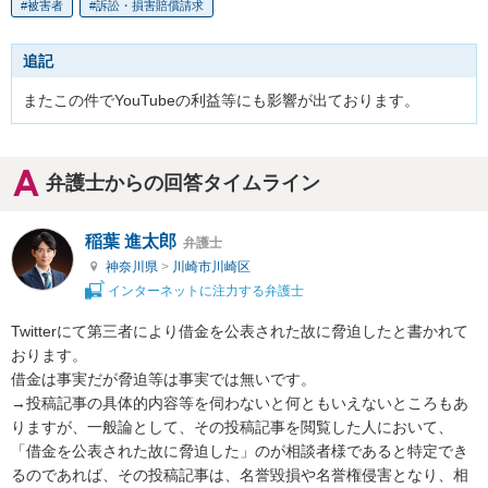
被害者
訴訟・損害賠償請求
追記
またこの件でYouTubeの利益等にも影響が出ております。
弁護士からの回答タイムライン
稲葉 進太郎
弁護士
神奈川県
>
川崎市川崎区
インターネットに注力する弁護士
Twitterにて第三者により借金を公表された故に脅迫したと書かれて
おります。

借金は事実だが脅迫等は事実では無いです。

→投稿記事の具体的内容等を伺わないと何ともいえないところもあ
りますが、一般論として、その投稿記事を閲覧した人において、
「借金を公表された故に脅迫した」のが相談者様であると特定でき
るのであれば、その投稿記事は、名誉毀損や名誉権侵害となり、相