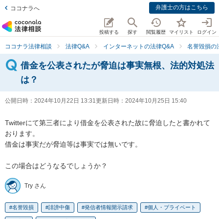
弁護士の方はこちら
ココナラへ
投稿する
探す
閲覧履歴
マイリスト
ログイン
ココナラ法律相談
法律Q&A
インターネットの法律Q&A
名誉毀損の
借金を公表されたが脅迫は事実無根、法的対処法
は？
公開日時：
2024年10月22日 13:31
更新日時：
2024年10月25日 15:40
Twitterにて第三者により借金を公表された故に脅迫したと書かれて
おります。

借金は事実だが脅迫等は事実では無いです。

この場合はどうなるでしょうか？
Try さん
名誉毀損
誹謗中傷
発信者情報開示請求
個人・プライベート