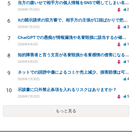
5
当方の腹いせで相手方の個人情報をSNSで晒してしまい名誉毀損させてしまったかもしれない
2
2026年7月29日
6
Xの開示請求の双方審で、相手方の主張が口頭ばかりで把握しきれません
3
2026年7月22日
7
ChatGPTでの愚痴が情報漏洩や名誉毀損に該当するか確認したい
1
2026年8月4日
8
知的障害者と言う文言が名誉毀損か名誉感情の侵害になるか教えてほしい。
1
2026年8月4日
9
ネットでの誹謗中傷によるコミケ売上減少、損害賠償は可能か？
4
2026年7月30日
10
示談書に口外禁止条項を入れるリスクはありますか？
5
2026年7月23日
もっと見る