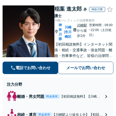
稲葉 進太郎
弁
神奈川県
護士
川崎パシフィック法律事務所
神
川崎駅
営業時間：09:00
川崎
奈
~22:00（土日祝
から徒
市川
|
川
日）
歩1分
崎区
県
【初回相談無料】インターネット関
係・相続・交通事故・借金問題・離
婚・刑事事件など、皆様の法律問題
を解決すべく、親身になって取り組
みます。クチコミ・リピーターの方
電話でお問い合わせ
メールでお問い合わせ
も多数。お気軽にお問い合わせ下さ
い。
注力分野
離婚・男女問題
【初回相談無料】【川崎駅
料金表有
徒歩1分】不貞行為の慰謝料
（請求された／請求した
い）・熟年離婚・年金分
相続・遺言
【川崎駅より徒歩１分】【初回相
料金表有