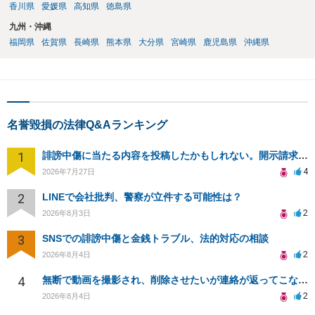
香川県
愛媛県
高知県
徳島県
九州・沖縄
福岡県
佐賀県
長崎県
熊本県
大分県
宮崎県
鹿児島県
沖縄県
名誉毀損の法律Q&Aランキング
1
誹謗中傷に当たる内容を投稿したかもしれない。開示請求や民事刑事裁判に発展しうるのか教えて欲しい。
4
2026年7月27日
2
LINEで会社批判、警察が立件する可能性は？
2
2026年8月3日
3
SNSでの誹謗中傷と金銭トラブル、法的対応の相談
2
2026年8月4日
4
無断で動画を撮影され、削除させたいが連絡が返ってこない。
2
2026年8月4日