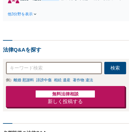
割・婚姻費用・養育費・財
談無料】遺産相続トラブルや遺言
産分与・離婚の慰謝料など
作成などの相続問題に豊富な実績
実績多数。川崎地域に根ざ
他3分野を表示
があります。安心・信頼・丁寧を
した弁護士として、あなた
心がけ，質の高いリーガルサービ
の人生の再スタートを全力
スを目指しております。
で後押しします。
法律Q&Aを探す
検索
例）
離婚 慰謝料
誹謗中傷
相続 遺産
著作物 違法
無料法律相談
新しく投稿する