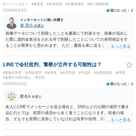
#リベンジポルノ
#被害者
#名誉毀損
#肖像権侵害
#個人情報削除
2026年8月4日
役にたった
2
インターネットに強い弁護士
泉 亮介
弁護士
画像データについて削除したことを書面にて約束させ，画像が流出し
た際に違約金条項を入れる等で削除したことについての表明保証をす
ることが限界かと思われます。 ただ，書面を家に送ると家族に不貞行
為が発覚しご自身が慰謝料請求を受けるリスクがあるため，書面で削
除等を求めることは避けたほうが良いかと思われます。
LINEで会社批判、警察が立件する可能性は？
#業務妨害罪・信用毀損罪
#加害者
#名誉毀損
#不起訴
#名誉毀損罪・侮辱罪
#逮捕や勾留の阻止・準抗告
2026年8月3日
役にたった
2
匿名A
弁護士
友人にLINEでメッセージを送る場合と、SNSなどの公開の場所で書き
込むのとでは、犯罪の成否から全く違うことになります。前者の場
合、そもそも世間に流布していなければ名誉や信用、業務にかかる犯
罪は成立しないことになります。