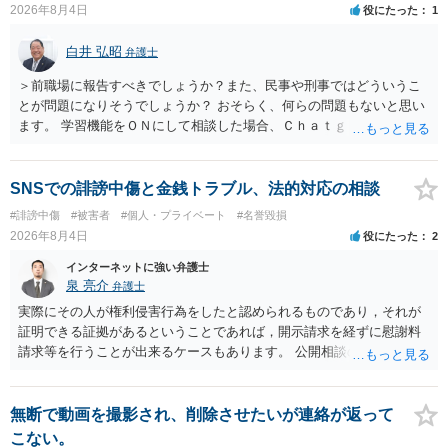
2026年8月4日
役にたった
1
められない場合があり何ともいえないところでしょう。
白井 弘昭
弁護士
＞前職場に報告すべきでしょうか？また、民事や刑事ではどういうこ
とが問題になりそうでしょうか？ おそらく、何らの問題もないと思い
ます。 学習機能をＯＮにして相談した場合、Ｃｈａｔｇｐｔがｏｐｅ
ｎＡＩに相談内容を蓄積し、他の質問者への何らかの回答の際に参照
する可能性がありますが、個人名や会社名を特定していない限り、一
般論として抽象化されて回答に織り込まれる可能性が生じるにすぎま
SNSでの誹謗中傷と金銭トラブル、法的対応の相談
せんので、その情報自体が、秘密情報に当たるとは思えませんし、名
#誹謗中傷
#被害者
#個人・プライベート
#名誉毀損
誉棄損として、個人や会社に対する誹謗中傷の不特定多数への公開に
2026年8月4日
役にたった
2
当たるとも思われません。 もちろん、誰がその内容をｃｈａｔｇｐｔ
に入力したかも第三者にしられることはないので、個人や会社の特定
インターネットに強い弁護士
をせずに書き込んだことで（おそらく特定して書き込んだとして
泉 亮介
弁護士
も）、相談者さんが刑事民事の責任に問われることはないでしょう。
実際にその人が権利侵害行為をしたと認められるものであり，それが
私見ながらご参考まで。
証明できる証拠があるということであれば，開示請求を経ずに慰謝料
請求等を行うことが出来るケースもあります。 公開相談の場では回答
は難しいかと思われますので，お手持ちの証拠資料を持参の上弁護士
に個別に相談されると良いでしょう。
無断で動画を撮影され、削除させたいが連絡が返って
こない。