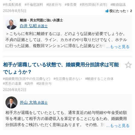
#有責配偶者
#不倫慰謝料
#財産分与
#養育費
#異性関係(不貞等)
#離婚協議
2026年8月5日
役にたった
2
離婚・男女問題に強い弁護士
白井 弘昭
弁護士
＞こちらに有利に離婚するには、どのような証拠が必要でしょうか。
不貞の証拠としては、ライン、カカオのやり取りだけでなく、ホテル
に行った証拠、複数回マンションに滞在した証拠などが有効です。 不
貞の証拠があれば、離婚をさらに有利に進める（離婚したい時期に離
婚する、慰謝料をとるなど）ことができると思われます。 ただし、不
貞発覚後、長期間同居を続けると、不貞を許したとの評価につながる
相手が退職している状態で、婚姻費用分担請求は可能
場合がありますので、ご注意ください。 以上、ご参考まで。
でしょうか？
#婚姻費用(別居中の生活費など)
#生活費を渡さない
#離婚すること自体
#悪意の遺棄
#調停
#財産分与
2026年8月2日
外山 大地
弁護士
相手方が退職をしていたとしても、通常直近の給与明細や年金受給額
等を考慮して相手方の基礎収入を算定することになるため、婚姻費用
分担請求をご検討いただく意味はあります。 その他、別居の経緯、質
問者様の年収、監護されているお子様がいるかといった事情をふまえ