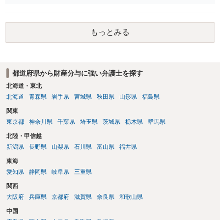
審判前保全処分の扱いになるので管轄は家庭裁判所）という方法も考
えられます。弁護士へ依頼しているのであれば、担当弁護士とよく相
談してください。
もっとみる
都道府県から財産分与に強い弁護士を探す
北海道・東北
北海道
青森県
岩手県
宮城県
秋田県
山形県
福島県
関東
東京都
神奈川県
千葉県
埼玉県
茨城県
栃木県
群馬県
北陸・甲信越
新潟県
長野県
山梨県
石川県
富山県
福井県
東海
愛知県
静岡県
岐阜県
三重県
関西
大阪府
兵庫県
京都府
滋賀県
奈良県
和歌山県
中国