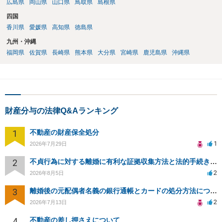
広島県
岡山県
山口県
鳥取県
島根県
四国
香川県
愛媛県
高知県
徳島県
九州・沖縄
福岡県
佐賀県
長崎県
熊本県
大分県
宮崎県
鹿児島県
沖縄県
財産分与の法律Q&Aランキング
1
不動産の財産保全処分
1
2026年7月29日
2
不貞行為に対する離婚に有利な証拠収集方法と法的手続きについて
2
2026年8月5日
3
離婚後の元配偶者名義の銀行通帳とカードの処分方法について
2
2026年7月13日
4
不動産の差し押さえについて