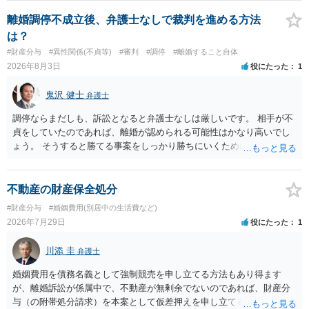
て、ご検討いただくのが良いかと思います。
離婚調停不成立後、弁護士なしで裁判を進める方法
は？
#財産分与
#異性関係(不貞等)
#審判
#調停
#離婚すること自体
2026年8月3日
役にたった
1
鬼沢 健士
弁護士
調停ならまだしも、訴訟となると弁護士なしは厳しいです。 相手が不
貞をしていたのであれば、離婚が認められる可能性はかなり高いでし
ょう。 そうすると勝てる事案をしっかり勝ちにいくためにも弁護士委
任を強くおすすめします。
不動産の財産保全処分
#財産分与
#婚姻費用(別居中の生活費など)
2026年7月29日
役にたった
1
川添 圭
弁護士
婚姻費用を債務名義として強制競売を申し立てる方法もあり得ます
が、離婚訴訟が係属中で、不動産が無剰余でないのであれば、財産分
与（の附帯処分請求）を本案として仮差押えを申し立てる（法的には