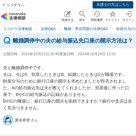
弁護士の方はこちら
ココナラへ
投稿する
探す
閲覧履歴
マイリスト
ログイン
ココナラ法律相談
法律Q&A
離婚・男女問題の法律Q&A
財産分与の
離婚調停中の夫の給与振込先口座の開示方法は？
公開日時：
2024年10月21日 20:40
更新日時：
2024年10月24日 12:01
夫と離婚調停中です。

夫は、今はA、別居したときはB、結婚したときはCが職場です。

財産分与のために銀行口座の開示を求めたましたが拒否されまし
た。Aの給与振込先は夫が教えてくれましたが、別居後に作った口
座で、BやCの給与振込の記録がありません。

BやCの職場に、銀行口座の開示を依頼できますか？銀行や支店は全
く見当つきません。
匿名希望 さん