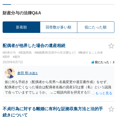
財産分与の法律Q&A
新着順
回答数が多い順
役にたった順
配偶者が他界した場合の遺産相続
#財産分与
#親族関係
#婚姻費用(別居中の生活費など)
#離婚すること自体
#調停
#裁判
2026年8月7日
役にたった
2
倉田 勲
弁護士
仮に何も手続き（配偶者から長男へ名義変更や遺言書作成）をせず、
配偶者が亡くなった場合は配偶者名義の資産1/2は妻（私）という認識
で合っていますでしょうか。 →ご相談内容を拝見する限りでは、その
認識で合ってはいます。 なお、逆に１/２しか権利がないため、自宅を
完全に所有する場合は、他の相続人に対して自宅の評価額の１/２の代
償金の支払いが必要になります。
不貞行為に対する離婚に有利な証拠収集方法と法的手
続きについて