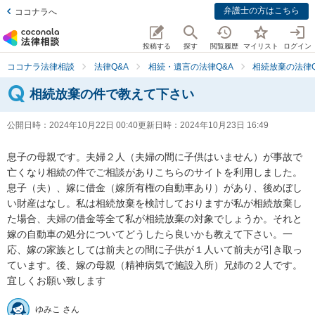
弁護士の方はこちら
ココナラへ
投稿する
探す
閲覧履歴
マイリスト
ログイン
ココナラ法律相談
法律Q&A
相続・遺言の法律Q&A
相続放棄の法律Q
相続放棄の件で教えて下さい
公開日時：
2024年10月22日 00:40
更新日時：
2024年10月23日 16:49
息子の母親です。夫婦２人（夫婦の間に子供はいません）が事故で
亡くなり相続の件でご相談がありこちらのサイトを利用しました。
息子（夫）、嫁に借金（嫁所有権の自動車あり）があり、後めぼし
い財産はなし。私は相続放棄を検討しておりますが私が相続放棄し
た場合、夫婦の借金等全て私が相続放棄の対象でしょうか。それと
嫁の自動車の処分についてどうしたら良いかも教えて下さい。一
応、嫁の家族としては前夫との間に子供が１人いて前夫が引き取っ
ています。後、嫁の母親（精神病気で施設入所）兄姉の２人です。
宜しくお願い致します
ゆみこ さん