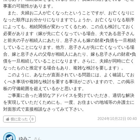
事案の可能性があります。

　また、夫婦お二人が亡くなったということですが、お亡くなりに
なった順序はお分かりになりますでしょうか。お亡くなりなる順序
によっても、相続関係が変わってくるため、この点も検討しておく
必要があります（嫁が先に亡くなっている場合、夫である息子さん
と前夫の子が相続人にあたり、息子さんも嫁の財産•負債を一旦相続
していることになります。他方、息子さんが先に亡くなっている場
合、嫁と息子さんの父母が相続人にあたり、嫁も息子さんの財産•負
債を一旦相続していることになります。さらに、夫婦が同時に亡く
なったものと推定する場合もあり、複雑な検討を要します）。

　このように、あなたが直面されている問題には、よく確認してお
くべき事項や複雑な検討を要する事項がございますので、この掲示
板の守備範囲を超えているかと思います。

　ご事案に合った適切なアドバイスを受けていただき、適切な解決
を実現していただくためにも、一度、お住まいの地域等の弁護士に
対面形式で直接相談なさってみて下さい。
2024年10月22日 00:40
役に立った
0
ゆみこ
さん