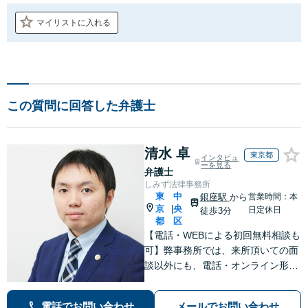
マイリストに入れる
この質問に回答した弁護士
清水 卓
東京都
インタビュ
ーを見る
弁護士
しみず法律事務所
東
中
銀座駅
から
営業時間：本
京
央
|
日定休日
徒歩3分
都
区
【電話・WEBによる初回無料相談も
可】弊事務所では、来所頂いての面
談以外にも、電話・オンライン形式
での初回無料相談も実施中。すぐに
弁護士にご相談頂くことで、今のご
電話でお問い合わせ
メールでお問い合わせ