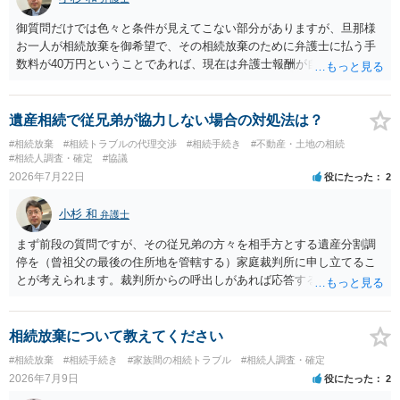
御質問だけでは色々と条件が見えてこない部分がありますが、旦那様
お一人が相続放棄を御希望で、その相続放棄のために弁護士に払う手
数料が40万円ということであれば、現在は弁護士報酬が自由化されて
いるとはいえ、相当高額という印象です。私のところではその4分の1
です。 ただ、弁護士に払う手数料とは別に戸籍の用意に一定の実費が
かかることになりますので、その費用も支払うべきものとして頭に置
遺産相続で従兄弟が協力しない場合の対処法は？
いておいてください。 話を元に戻して、弁護士に対する手数料です
#相続放棄
#相続トラブルの代理交渉
#相続手続き
#不動産・土地の相続
が、旦那様の収入や財産にもよりますが、法テラスに御連絡なさって
#相続人調査・確定
#協議
弁護士との相談を予約して受任してもらうのが一番安上がりでしょ
2026年7月22日
役にたった
2
う。数万円でやってくれるはずです。 ただ、法テラスは予約が取りづ
らい（希望者が多く予約できてもしばらく先になる）ようですので、
小杉 和
弁護士
比較的短い熟慮期間のことを考えると、来週早々すぐにでも御連絡す
る方が良いでしょう。 もし法テラスが御利用になれない、あるいは時
まず前段の質問ですが、その従兄弟の方々を相手方とする遺産分割調
間がない等であれば、相続を取扱分野としている弁護士を適宜探し
停を（曾祖父の最後の住所地を管轄する）家庭裁判所に申し立てるこ
（WEB等で）、問い合わせてみることです。相続を扱う弁護士でも相
とが考えられます。裁判所からの呼出しがあれば応答する可能性がま
続放棄は比較的安価な手数料でのお仕事になるのであまり前向きに受
だあるのではないでしょうか。 後段の質問については、相続放棄は可
けてくれないところもあるようです。 複数の法律事務所に聞いて（相
能と思われます。時間が思った以上にないので必要書類をてきぱきと
見積もりをとって）、一番安いところでやってもらうことに決めれ
揃える必要があります。その点是非御注意ください。
相続放棄について教えてください
ば、キューちゃんママさんの御希望をかなえることができるのではな
#相続放棄
#相続手続き
#家族間の相続トラブル
#相続人調査・確定
いでしょうか。 あるいは相続放棄であれば御自分でできなくもないと
2026年7月9日
役にたった
2
は思います。その場合、かかるのは戸籍等の取得費用と印紙代だけと