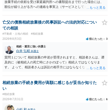
放棄手続の依頼を受け家庭裁判所への書類提出まで行った場合には、
順位が繰り上がる方への連絡を事実上（サービスとして）行うことは
あります。その「連絡」だけを弁護士が業務としてお受けすることは
できない、という意味でした。
亡父の債務相続放棄後の民事訴訟への法的対応につい
ての相談
#不動産・土地の相続
#相続放棄
2026年8月3日
役にたった
3
相続・遺言に強い弁護士
白井 弘昭
弁護士
質問１について 相続放棄の申述が受理されますと、相談者さんは、遡
及的に（被相続人の死亡時にさかのぼって）相続人ではなくなりま
す。 よって、相談者さんは訴訟の相手方にはならなくなるので（明け
渡し請求の対象ではなくなるので）請求棄却となります。 相続放棄受
理証明を家庭裁判所で取得し、コピーを答弁書に添えて裁判所に提出
してください。 質問２について 請求棄却を求める答弁書を提出すれ
相続放棄の手続き費用が高額に感じるが妥当か知りた
ば、第１回期日は出席する必要がありません。その日は差支え（用事
い
があり出席できない）との記載で十分です。 質問３について 弁護士で
#相続放棄
はないので、ｍｉｎｔｓでの提出の必要は無いと思います。郵送（期
2026年7月31日
役にたった
6
限までに届けばよい）で十分です。 詳細は、書面記載の裁判所書記官
にお問い合わせください。 以上、ご参考まで。
小杉 和
弁護士