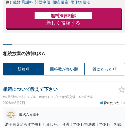
例）
離婚 慰謝料
誹謗中傷
相続 遺産
著作物 違法
無料法律相談
新しく投稿する
相続放棄の法律Q&A
新着順
回答数が多い順
役にたった順
相続について教えて下さい
#家族間の相続トラブル
#相続トラブルの代理交渉
#相続放棄
2026年8月7日
役にたった
2
匿名A
弁護士
若干言葉足らずで失礼しました。 弁護士であれ司法書士であれ、相続