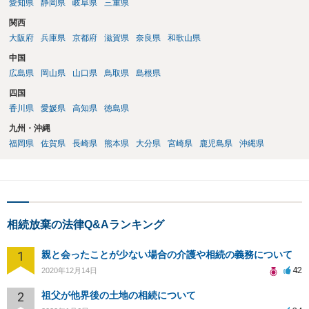
愛知県
静岡県
岐阜県
三重県
関西
大阪府
兵庫県
京都府
滋賀県
奈良県
和歌山県
中国
広島県
岡山県
山口県
鳥取県
島根県
四国
香川県
愛媛県
高知県
徳島県
九州・沖縄
福岡県
佐賀県
長崎県
熊本県
大分県
宮崎県
鹿児島県
沖縄県
相続放棄の法律Q&Aランキング
1
親と会ったことが少ない場合の介護や相続の義務について
42
2020年12月14日
2
祖父が他界後の土地の相続について