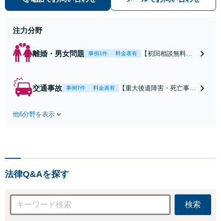
不安が和らぐとともに、問題解決の
ために前に進むことができます。
注力分野
離婚・男女問題
【初回相談無料】
事例1件
料金表有
【電話・オンライ
ン相談対応】あな
たにとって有利な
交通事故
【重大後遺障害・死亡事案
事例7件
料金表有
条件で離婚ができ
などの実績多数】「被害者
るよう、経験豊富
救済を第一に」一日でも早
な弁護士が多角的
他6分野を表示
く日常を取り戻せるよう、
な視点でアドバイ
私が力になります【初回相
ス「親権・監護
談無料】【電話・オンライ
権・面会交流に実
ン相談対応】「スピード対
績あり」子の引渡
応・納得できる解決を」
し・認知・親子関
「刑事裁判のニーズにも対
係不存在確認など
法律Q&Aを探す
応」【休日・夜間相談可】
もご相談下さい
【子連れ相談可】
検索