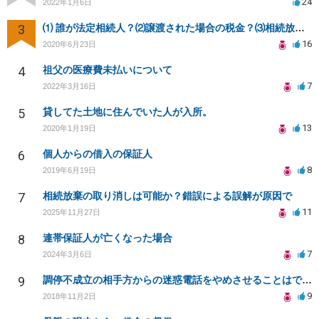
24
2022年1月6日
3
⑴ 誰が法定相続人？⑵譲渡された場合の税金？⑶相続放棄後同じ不動産を相続できない？⑷借金返済義務は？
16
2020年6月23日
4
祖父の医療費未払いについて
7
2022年3月16日
5
貸してた土地に住んでいた人が入所。
13
2020年1月19日
6
個人からの借入の保証人
8
2019年6月19日
7
相続放棄の取り消しは可能か？錯誤による誤解が原因で
11
2025年11月27日
8
連帯保証人が亡くなった場合
7
2024年3月6日
9
調停不成立の相手方からの迷惑電話をやめさせることはできますか？
9
2018年11月2日