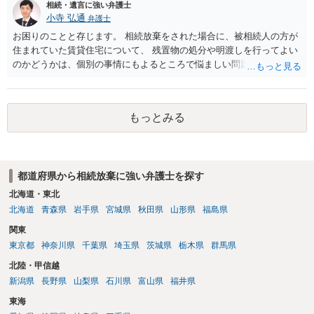
なります。家庭裁判所のサイトから用紙を取得すると共に必要な書類
相続・遺言に強い弁護士
を確認し、印紙と共に家庭裁判所に提出して相続放棄申述受理通知書
小寺 弘通
弁護士
を待つという流れになります。
お困りのことと存じます。 相続放棄をされた場合に、被相続人の方が
住まれていた賃貸住宅について、 残置物の処分や明渡しを行ってよい
のかどうかは、個別の事情にもよるところで悩ましい問題です。 相続
放棄をされた方が賃貸借契約を解約し、残置物を処分して明け渡した
場合、 「相続財産を処分」したと評価され、相続放棄が無効となるリ
スクが一応あるからです。 ただし、実際には、自宅内にめぼしい財産
もっとみる
がなく、滞納賃料が増え続けるのを止めるため、 解約をして鍵を返却
してしまうというケースもそれなりにあります。 また、お母様の通帳
や印鑑などは現に保管されているのであれば、 そのまま保管されてお
いた方が良いかと思います。 相続人全員が相続放棄された場合には、
都道府県から相続放棄に強い弁護士を探す
相続財産清算人が選任される場合があり、 その場合には当該清算人に
引き継いでいただくことになります。 ちなみに前提として、お母様の
北海道・東北
お姉さんがご存命である以上、 その子（甥、姪）にはそもそも相続権
北海道
青森県
岩手県
宮城県
秋田県
山形県
福島県
は発生しないので、甥姪の方々は相続放棄は不要になると考えられま
関東
す。 明確にお答えができずに申し訳ありませんが、以上ご参考にして
東京都
神奈川県
千葉県
埼玉県
茨城県
栃木県
群馬県
いただければ幸いです。
北陸・甲信越
新潟県
長野県
山梨県
石川県
富山県
福井県
東海