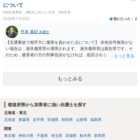
について
#自転車事故
#解決に向けた示談
#加害者
2026年7月20日
役にたった
2
竹本 真紀
弁護士
【交通事故で相手方に傷害を負わせた点について】 赤色信号無視がな
い場合は，過失傷害罪が適用されます。 過失傷害罪は親告罪です。そ
のため，被害者の方の刑事告訴がなければ，処罰されることはありま
せん。 ということは，「悪い方向にはしたくない」との被害者の方で
あれば，示談が成立すれば告訴をすることはないと思います。 したが
いまして，被害者との示談を優先し，これにより告訴がない状態とす
もっとみる
れば，刑事処分を受けることはなくなります。 一方，赤色信号無視が
あった場合は，少し複雑になります。 単純に過失傷害罪と判断される
のであれば，赤色信号無視がない場合と同じで，親告罪となります
（結論は上記と同じです。）。 ただ，赤信号無視（といっても，本件
都道府県から加害者に強い弁護士を探す
では殊更無視にはなりません。看過です）は過失の中でも重大なもの
ですから，重過失致傷罪が成立すると判断される場合もあり得ると思
北海道・東北
います。重過失致傷罪は親告罪ではありません。 もっとも，自転車よ
北海道
青森県
岩手県
宮城県
秋田県
山形県
福島県
り重い自動車の場合には，過失運転致傷罪であっても，「傷害が軽い
関東
場合には，情状により，その刑を免除することができる」との規定が
東京都
神奈川県
千葉県
埼玉県
茨城県
栃木県
群馬県
あります。したがいまして，不起訴にされる可能性が大きくなるので