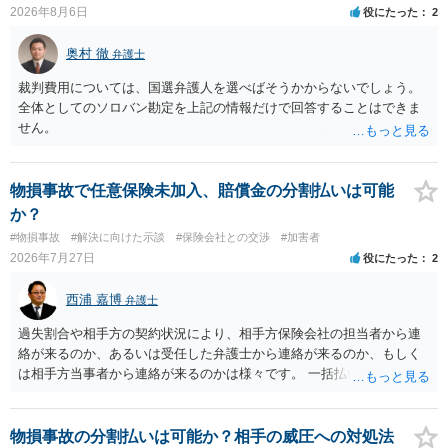
2026年8月6日
役にたった
2
奥村 徹
弁護士
裁判費用については、国選弁護人を選べばそうかからないでしょう。
全体としてのソロバン勘定を上記の情報だけで回答することはできま
せん。
物損事故で任意保険未加入、賠償金の分割払いは可能
か？
#物損事故
#解決に向けた示談
#保険会社との交渉
#加害者
2026年7月27日
役にたった
2
西浦 嘉博
弁護士
過失割合や相手方の契約状況により、相手方保険会社の担当者から連
絡が来るのか、あるいは受任した弁護士から連絡が来るのか、もしく
は相手方当事者から連絡が来るのかは様々です。 一括払いや分割払い
は、和解交渉の際の条件となります。 相手方が相談者さんの損害賠償
金の支払いにつき、分割払いに合意すれば、和解は可能です。 他方で
合意しなければ和解できないことになります。 今後の見通しを知る為
物損事故の分割払いは可能か？相手の威圧への対処法