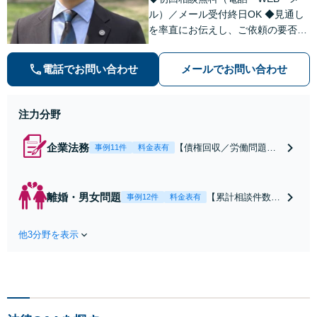
ル）／メール受付終日OK ◆見通し
を率直にお伝えし、ご依頼の要否も
含めてご案内いたします。受任から
解決まで弁護士本人が一貫してスピ
電話でお問い合わせ
メールでお問い合わせ
ーディーに対応いたします。 ◆累計
相談2000件以上・解決実績500件以
上
注力分野
企業法務
【債権回収／労働問題／
事例11件
料金表有
契約関係・契約書チェッ
ク／裁判対応】取引先と
のトラブル・会社内のト
離婚・男女問題
【累計相談件数20
事例12件
料金表有
ラブルなど、事後の解決
00件、解決事例50
だけでなく予防法務まで
0件以上】【初回
ワンストップで対応！顧
他3分野を表示
相談（電話・WE
問弁護士をお探しの方も
B）無料】「オー
ご相談ください！【顧問
ダーメイドの解決
経験豊富】【個別案件も
策を提示」依頼者
対応OK】
様の話を丁寧にう
かがい、どんな不