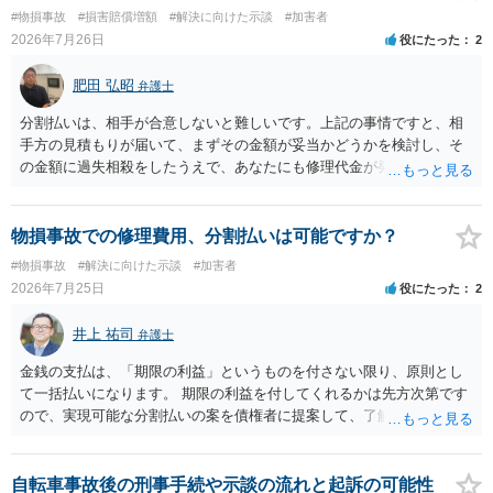
に、交渉の方向性につき、最寄りの法律事務所で相談だけでもされる
#物損事故
#損害賠償増額
#解決に向けた示談
#加害者
ことも検討ください。
2026年7月26日
役にたった
2
肥田 弘昭
弁護士
分割払いは、相手が合意しないと難しいです。上記の事情ですと、相
手方の見積もりが届いて、まずその金額が妥当かどうかを検討し、そ
の金額に過失相殺をしたうえで、あなたにも修理代金が発生している
のであれば、過失相殺後の相互の金額について相殺して、その残額を
分割払いにしたいとの示談案を提案するのが良いかと思います。威圧
されるのであれば、斡旋、仲裁、民事調停を利用しては如何でしょう
物損事故での修理費用、分割払いは可能ですか？
か。ご参考にしてください。
#物損事故
#解決に向けた示談
#加害者
2026年7月25日
役にたった
2
井上 祐司
弁護士
金銭の支払は、「期限の利益」というものを付さない限り、原則とし
て一括払いになります。 期限の利益を付してくれるかは先方次第です
ので、実現可能な分割払いの案を債権者に提案して、了解してもらえ
れば分割払いは可能です。
自転車事故後の刑事手続や示談の流れと起訴の可能性