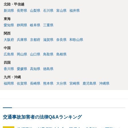
す。 そうすると自転車でも同様に考えられ，２週間の怪我であれば，
北陸・甲信越
被害者の意思により不起訴につながる可能性が大きくなるでしょう。
新潟県
長野県
山梨県
石川県
富山県
福井県
やはり示談交渉は大事になると思います。
東海
愛知県
静岡県
岐阜県
三重県
関西
大阪府
兵庫県
京都府
滋賀県
奈良県
和歌山県
中国
広島県
岡山県
山口県
鳥取県
島根県
四国
香川県
愛媛県
高知県
徳島県
九州・沖縄
福岡県
佐賀県
長崎県
熊本県
大分県
宮崎県
鹿児島県
沖縄県
交通事故加害者の法律Q&Aランキング