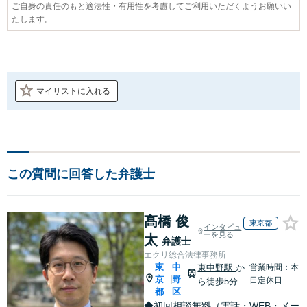
ご自身の責任のもと適法性・有用性を考慮してご利用いただくようお願いい
たします。
マイリストに入れる
この質問に回答した弁護士
髙橋 俊
東京都
インタビュ
ーを見る
太
弁護士
エクリ総合法律事務所
東
中
東中野駅
か
営業時間：本
京
野
|
日定休日
ら徒歩5分
都
区
◆初回相談無料（電話・WEB・メー