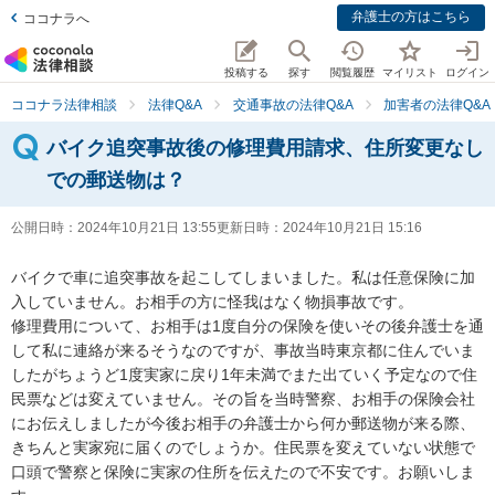
弁護士の方はこちら
ココナラへ
投稿する
探す
閲覧履歴
マイリスト
ログイン
ココナラ法律相談
法律Q&A
交通事故の法律Q&A
加害者の法律Q&A
バイク追突事故後の修理費用請求、住所変更なし
での郵送物は？
公開日時：
2024年10月21日 13:55
更新日時：
2024年10月21日 15:16
バイクで車に追突事故を起こしてしまいました。私は任意保険に加
入していません。お相手の方に怪我はなく物損事故です。

修理費用について、お相手は1度自分の保険を使いその後弁護士を通
して私に連絡が来るそうなのですが、事故当時東京都に住んでいま
したがちょうど1度実家に戻り1年未満でまた出ていく予定なので住
民票などは変えていません。その旨を当時警察、お相手の保険会社
にお伝えしましたが今後お相手の弁護士から何か郵送物が来る際、
きちんと実家宛に届くのでしょうか。住民票を変えていない状態で
口頭で警察と保険に実家の住所を伝えたので不安です。お願いしま