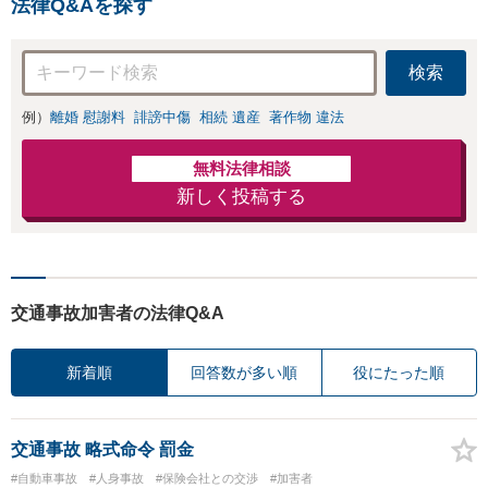
法律Q&Aを探す
安があるのか、何
を解決したいのか
を正確に読み取り
検索
ます。【東京都在
住以外の方も対
例）
離婚 慰謝料
誹謗中傷
相続 遺産
著作物 違法
応】
無料法律相談
新しく投稿する
交通事故加害者の法律Q&A
新着順
回答数が多い順
役にたった順
交通事故 略式命令 罰金
#自動車事故
#人身事故
#保険会社との交渉
#加害者