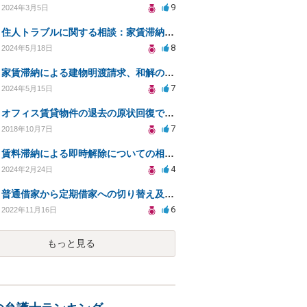
9
2024年3月5日
住人トラブルに関する相談：家賃滞納と退去費の支払いを拒否され、管理鍵の横領も発生
8
2024年5月18日
家賃滞納による建物明渡請求、和解の可能性と対策
7
2024年5月15日
オフィス賃貸物件の退去の原状回復で、必要ない修繕費を請求されている
7
2018年10月7日
賃料滞納による即時解除についての相談（貸主側です）
4
2024年2月24日
普通借家から定期借家への切り替え及び、賃料値上げについて
6
2022年11月16日
もっと見る