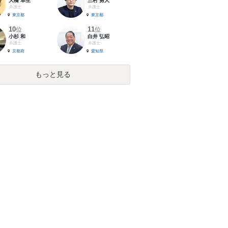
大橋 卓生
三村 勇人
弁護士
弁護士
東京都
東京都
10
11
位
位
小杉 和
白井 弘昭
弁護士
弁護士
京都府
愛知県
もっと見る