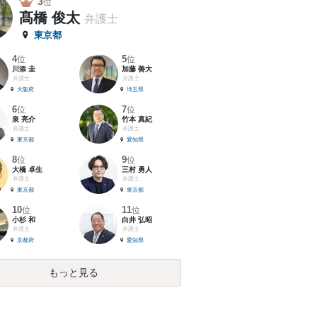
3
位
髙橋 俊太
弁護士
東京都
4
5
位
位
川添 圭
加藤 善大
弁護士
弁護士
大阪府
埼玉県
6
7
位
位
泉 亮介
竹本 真紀
弁護士
弁護士
東京都
愛知県
8
9
位
位
大橋 卓生
三村 勇人
弁護士
弁護士
東京都
東京都
10
11
位
位
小杉 和
白井 弘昭
弁護士
弁護士
京都府
愛知県
もっと見る