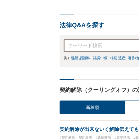
法律Q&Aを探す
例）
離婚 慰謝料
誹謗中傷
相続 遺産
著作物
契約解除（クーリングオフ）の
新着順
契約解除が出来ないく解除伝えても
#契約解除・契約取消
#悪徳商法
#架空請求
#