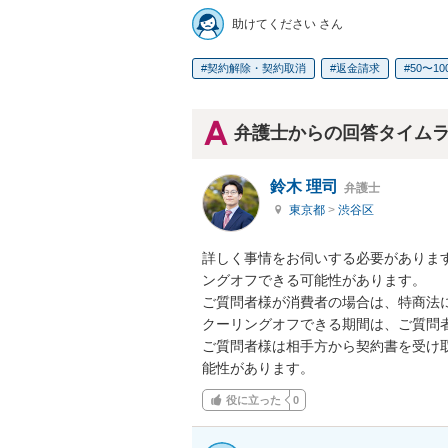
助けてください さん
契約解除・契約取消
返金請求
50〜1
弁護士からの回答タイム
鈴木 理司
弁護士
東京都
>
渋谷区
詳しく事情をお伺いする必要があります
ングオフできる可能性があります。

ご質問者様が消費者の場合は、特商法に
クーリングオフできる期間は、ご質問者
ご質問者様は相手方から契約書を受け
能性があります。
役に立った
0