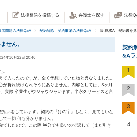
法律相談を投稿する
弁護士を探す
法律Q
費者問題の法律Q&A
契約解除・契約取消の法律Q&A
法律Q&A「契約書を
いません。
契約
&A
024年10月22日 20:40
1
。

えて入ったのですが、全く予想していた物と異なりました。

心が折れ続けられそうにありません。内容としては、3ヶ月
2
で、実際 卒業生がウジャウジャいます。半永久サービスと言
3
回数払いをしています。契約の『けの字』もなく、見てもいな
て一切 何も分かりません。

4
金でしたので、この際 半分でも良いので返して（まだ引き
。