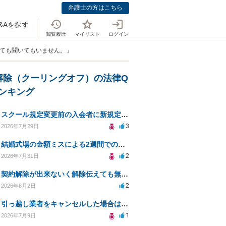
弁護士の方はこちら
&Aを探す
閲覧履歴
マイリスト
ログイン
見ても聞いてもいません。」
解除（クーリングオフ）の法律Q
ランキング
スクール規定変更前の入会者に新規定は適用されるのか
3
2026年7月29日
結婚式場の金額ミスによる2週間での解約。キャンセル料10万円の免除は可能か。
2
2026年7月31日
契約解除が出来ないく解除伝えても無視請求をされる
2
2026年8月2日
引っ越し業者をキャンセルした場合は法的問題になりますか？
1
2026年7月9日