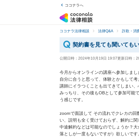
ココナラへ
ココナラ法律相談
法律Q&A
詐欺・消
契約書を見ても聞いても
公開日時：
2024年10月19日 19:07
更新日時：
2
今月からオンラインの講座へ参加しました
自分に合うと思って、体験とかもして考
講師にイラつくことも出てきてしまい、
みっちり、その後もOBとして参加可能
う感じです。

zoomで面談して その流れでクレカの
い、説明も全く受けておらず、解約に関し
中途解約などは可能なのでしょうか？大
落としが一度もないですが）欲しいです