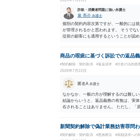
詐欺・消費者問題に強い弁護士
泉 亮介
弁護士
個別の契約内容次第ですが、一般的には規
が管理されるかと思われます。 そうでな
従前の顧客にも適用するということが認め
商品の瑕疵に基づく訴訟での返品義
#契約解除・契約取消
#返金請求
#詐欺の法的措
2026年7月22日
匿名A
弁護士
なかなか、一般の方が理解するのは難しい
結論からいうと、返品義務の有無は、実体
右されることはありません。 ただし、「
も、 全額支払い判決の前提として、契約
て、相談者さんは、商品の返品義務を負う
無が争われ争点化していたが、 結論とし
新聞契約解除で偽計業務妨害罪問わ
れていれば、 相手は返品請求を再度主張
#契約解除・契約取消
#悪徳商法
#高額請求への