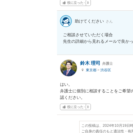
役に立った
0
助けてください
さん
ご相談させていただく場合

先生の詳細から見れるメールで良か
鈴木 理司
弁護士
東京都
>
渋谷区
はい。

弁護士に個別に相談することをご希望
認ください。
役に立った
0
この投稿は、2024年10月19
ご自身の責任のもと適法性・有