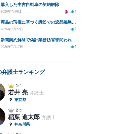
購入した中古自動車の契約解除
1
2026年7月9日
商品の瑕疵に基づく訴訟での返品義務の有無について教えてください
1
2026年7月22日
新聞契約解除で偽計業務妨害罪問われる可能性は？
1
2026年7月17日
の弁護士ランキング
1
位
若井 亮
弁護士
東京都
2
位
稲葉 進太郎
弁護士
神奈川県