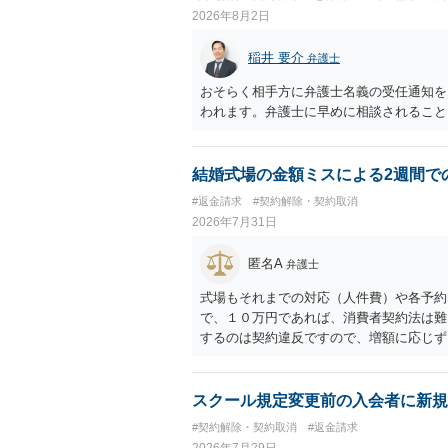
2026年8月2日
稲井 要介
弁護士
おそらく相手方に弁護士名義の受任通知を
われます。弁護士に早めに相談されること
結婚式場の金額ミスによる2週間で
#返金請求
#契約解除・契約取消
2026年7月31日
匿名A
弁護士
式場もそれまでの対応（人件費）や各予約
で、１０万円であれば、消費者契約法は難
するのは契約違反ですので、増額に応じず
がないことになります。
スクール規定変更前の入会者に新規
#契約解除・契約取消
#返金請求
2026年7月29日