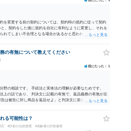
約を変更する前の契約については、契約時の規約に従って契約
いと、契約をした後に規約を自社に有利なように変更し、それを
られてしまい不合理となる場合があるかと思われます。
務の有無について教えてください
置
役にたった
1
分野の相談です。 手続法と実体法の理解が必要なためです。
法上の話であり、 判決文に記載の有無で、返品義務の有無が左
原告は被告に対し商品を返品せよ」と判決文に書かれていなくて
不適合責任を理由に契約を解除してれば、 原状回復義務とし
ことになります。 ただし、訴訟上何等かの形で、返品義務の有
て、返品義務が存在しないというような判断が判決理由中で下さ
れる可能性は？
できない可能性はあります（信義則による主張制限）。
対応
#詐欺の法的措置
#高齢者の詐欺被害