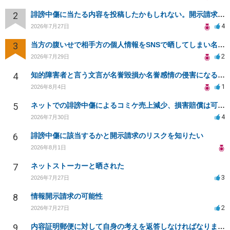
2
誹謗中傷に当たる内容を投稿したかもしれない。開示請求や民事刑事裁判に発展しうるのか教えて欲しい。
4
2026年7月27日
3
当方の腹いせで相手方の個人情報をSNSで晒してしまい名誉毀損させてしまったかもしれない
2
2026年7月29日
4
知的障害者と言う文言が名誉毀損か名誉感情の侵害になるか教えてほしい。
1
2026年8月4日
5
ネットでの誹謗中傷によるコミケ売上減少、損害賠償は可能か？
4
2026年7月30日
6
誹謗中傷に該当するかと開示請求のリスクを知りたい
2026年8月1日
7
ネットストーカーと晒された
3
2026年7月27日
8
情報開示請求の可能性
2
2026年7月27日
9
内容証明郵便に対して自身の考えを返答しなければなりませんか？