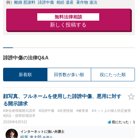
例）
離婚 慰謝料
誹謗中傷
相続 遺産
著作物 違法
無料法律相談
新しく投稿する
誹謗中傷の法律Q&A
新着順
回答数が多い順
役にたった順
顔写真、フルネームを使用した誹謗中傷、悪用に対す
る開示請求
#発信者情報開示請求
#誹謗中傷
#名誉毀損
#被害者
#ネット上の個人特定被害
#訴訟・損害賠償請求
2026年8月5日
役にたった
1
インターネットに強い弁護士
稲葉 進太郎
弁護士