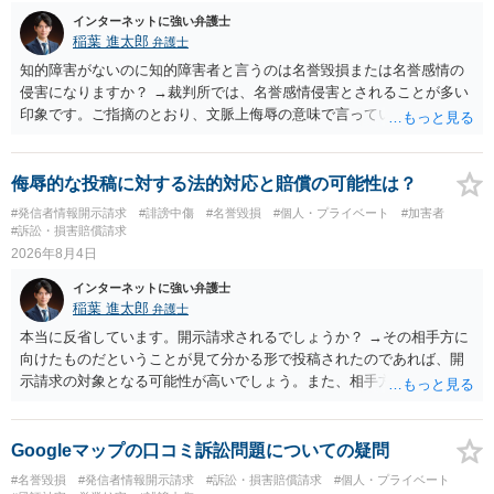
インターネットに強い弁護士
稲葉 進太郎
弁護士
知的障害がないのに知的障害者と言うのは名誉毀損または名誉感情の
侵害になりますか？ →裁判所では、名誉感情侵害とされることが多い
印象です。ご指摘のとおり、文脈上侮辱の意味で言っている点も加味
されていると思います。
侮辱的な投稿に対する法的対応と賠償の可能性は？
#発信者情報開示請求
#誹謗中傷
#名誉毀損
#個人・プライベート
#加害者
#訴訟・損害賠償請求
2026年8月4日
インターネットに強い弁護士
稲葉 進太郎
弁護士
本当に反省しています。開示請求されるでしょうか？ →その相手方に
向けたものだということが見て分かる形で投稿されたのであれば、開
示請求の対象となる可能性が高いでしょう。また、相手方の投稿した
文章からすると、実際に発信者情報開示請求がなされる可能性がある
と存じます。発信者情報開示請求が進むと、投稿に使った回線の契約
者のところに、意見照会がなされます。アカウント情報開示の場合
Googleマップの口コミ訴訟問題についての疑問
は、アカウントの登録メールに意見照会がなされます。 また、された
#名誉毀損
#発信者情報開示請求
#訴訟・損害賠償請求
#個人・プライベート
場合賠償金はいくらでしょうか。 →ケースバイケースであり、数万円