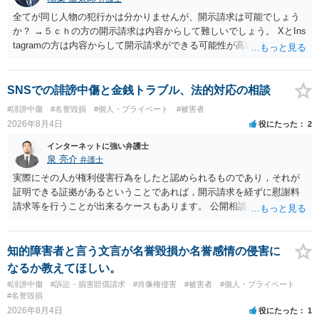
全てが同じ人物の犯行かは分かりませんが、開示請求は可能でしょう
か？ →５ｃｈの方の開示請求は内容からして難しいでしょう。 XとIns
tagramの方は内容からして開示請求ができる可能性が高いでしょう。
ただ、アカウントが削除されていると開示請求は失敗する可能性が高
いでしょう。７月中にアカウントが削除されている場合、今から進め
ても失敗する可能性が高いように思われます。 相手を特定できた場
SNSでの誹謗中傷と金銭トラブル、法的対応の相談
合、相手に全ての弁護士費用を負担させることは可能でしょうか？ →
#誹謗中傷
#名誉毀損
#個人・プライベート
#被害者
訴訟外の交渉で相手方が認めれば負担させることができるでしょう。
2026年8月4日
役にたった
2
訴訟で判決となった場合は、実際の弁護士費用が認められる場合と認
められない場合があり何ともいえないところでしょう。
インターネットに強い弁護士
泉 亮介
弁護士
実際にその人が権利侵害行為をしたと認められるものであり，それが
証明できる証拠があるということであれば，開示請求を経ずに慰謝料
請求等を行うことが出来るケースもあります。 公開相談の場では回答
は難しいかと思われますので，お手持ちの証拠資料を持参の上弁護士
に個別に相談されると良いでしょう。
知的障害者と言う文言が名誉毀損か名誉感情の侵害に
なるか教えてほしい。
#誹謗中傷
#訴訟・損害賠償請求
#肖像権侵害
#被害者
#個人・プライベート
#名誉毀損
2026年8月4日
役にたった
1