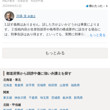
#風評被害・営業妨害
#誹謗中傷
から１００万単位まで様々でしょう。裁判外であれば交渉して相手方
2026年8月1日
役にたった
1
の請求額から減額することを試みることとなるでしょう。
川添 圭
弁護士
1.話す義務はありません。話した方がよいかどうかは事案によりま
す。 2.投稿内容が名誉毀損罪や侮辱罪の構成要件に該当する場合に
は、刑事告訴はあり得ます。といっても、実際に刑事告訴に動くかど
うかは事案によります。 3.これも事案によりますが、半年から1年程度
です。Googleは電話番号の開示請求もできることが多いので、少しで
も特定可能になるよう、複数ルートで開示請求が行われることが多い
もっとみる
です。さらにいえば、利用者からの口コミ投稿の場合、開示請求者は
ある程度対象者を特定できている（ただし証拠による裏付けか必要な
ので発信者情報開示請求をする）というケースが比較的多いと思われ
ます。
都道府県から誹謗中傷に強い弁護士を探す
北海道・東北
北海道
青森県
岩手県
宮城県
秋田県
山形県
福島県
関東
東京都
神奈川県
千葉県
埼玉県
茨城県
栃木県
群馬県
北陸・甲信越