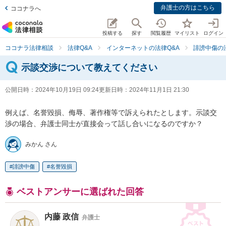
弁護士の方はこちら
ココナラへ
投稿する
探す
閲覧履歴
マイリスト
ログイン
ココナラ法律相談
法律Q&A
インターネットの法律Q&A
誹謗中傷の
示談交渉について教えてください
公開日時：
2024年10月19日 09:24
更新日時：
2024年11月1日 21:30
例えば、名誉毀損、侮辱、著作権等で訴えられたとします。示談交
渉の場合、弁護士同士が直接会って話し合いになるのですか？
みかん さん
誹謗中傷
名誉毀損
ベストアンサーに選ばれた回答
内藤 政信
弁護士