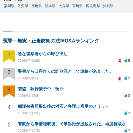
福岡県
佐賀県
長崎県
熊本県
大分県
宮崎県
鹿児島県
沖縄県
冤罪・無実・正当防衛の法律Q&Aランキング
1
急な警察署からの呼び出し
8
2026年7月16日
2
警察から口座作りの詐欺罪として連絡が来ました。
2
2026年8月6日
3
窃盗 執行猶予中 冤罪
3
2026年8月4日
4
痴漢被害届提出後の対応と弁護士雇用のメリット
2
2026年7月22日
5
警察から事情聴取後、民事訴訟が提起された。再度聴取される可能性は？
1
2026年7月17日