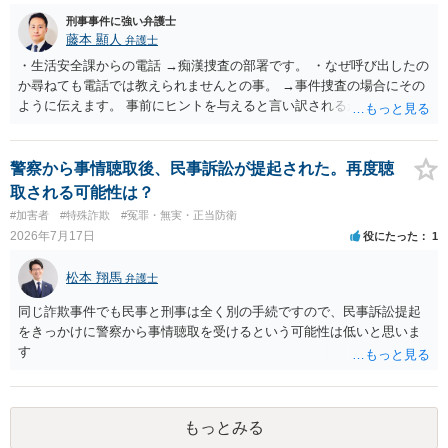
刑事事件に強い弁護士
藤本 顯人
弁護士
・生活安全課からの電話 →痴漢捜査の部署です。 ・なぜ呼び出したの
か尋ねても電話では教えられませんとの事。 →事件捜査の場合にその
ように伝えます。 事前にヒントを与えると言い訳されるからです。 ・
満員電車の中でかなり女性と密着してしまった可能性があるとの心当
たり →やはり痴漢として疑われているのでは。 そもそも痴漢をやって
ないのであれば、何も疑われる筋合いは無いわけですし狼狽える必要
警察から事情聴取後、民事訴訟が提起された。再度聴
はないですね。
取される可能性は？
#加害者
#特殊詐欺
#冤罪・無実・正当防衛
2026年7月17日
役にたった
1
松本 翔馬
弁護士
同じ詐欺事件でも民事と刑事は全く別の手続ですので、民事訴訟提起
をきっかけに警察から事情聴取を受けるという可能性は低いと思いま
す
もっとみる