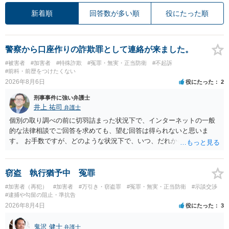
新着順
回答数が多い順
役にたった順
警察から口座作りの詐欺罪として連絡が来ました。
#被害者
#加害者
#特殊詐欺
#冤罪・無実・正当防衛
#不起訴
#前科・前歴をつけたくない
2026年8月6日
役にたった
2
刑事事件に強い弁護士
井上 祐司
弁護士
個別の取り調べの前に切羽詰まった状況下で、インターネットの一般
的な法律相談でご回答を求めても、望む回答は得られないと思いま
す。 お手数ですが、どのような状況下で、いつ、だれからどのような
経緯で口座の提供を頼まれ開設したか、それによる詐欺等の収益がど
の程度だと聞いているのかということについて、お近くで詳細な法律
相談を受けられたうえで対処方法を探された方がよいと思われます。
窃盗 執行猶予中 冤罪
一般論でいえば、任意取り調べの場合、ＩＣレコーダーを持参して取
#加害者（再犯）
#加害者
#万引き・窃盗罪
#冤罪・無実・正当防衛
#示談交渉
り調べ内容を録音することは必須だと考えます。
#逮捕や勾留の阻止・準抗告
2026年8月4日
役にたった
3
鬼沢 健士
弁護士