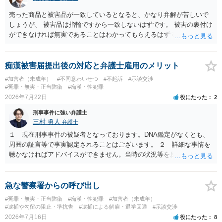
売った商品と被害品が一致しているとなると、かなり弁解が苦しいで
しょうが、 被害品は指輪ですから一致しないはずです。 被害の裏付け
ができなければ無実であることはわかってもらえるはずです。
痴漢被害届提出後の対応と弁護士雇用のメリット
#加害者（未成年）
#不同意わいせつ
#不起訴
#示談交渉
#冤罪・無実・正当防衛
#痴漢・性犯罪
2026年7月22日
役にたった
2
刑事事件に強い弁護士
三村 勇人
弁護士
１ 現在刑事事件の被疑者となっております。DNA鑑定がなくとも、
周囲の証言等で事実認定されることはございます。 ２ 詳細な事情を
聴かなければアドバイスができません。当時の状況等を反論していく
ことになるかと思います。 ３ 否認事件において、弁護人を選任せ
ず、当事者で解決した事例を知りません。依頼しない理由がないかと
思います。
急な警察署からの呼び出し
#冤罪・無実・正当防衛
#痴漢・性犯罪
#加害者（未成年）
#逮捕や勾留の阻止・準抗告
#逮捕による解雇・退学回避
#示談交渉
2026年7月16日
役にたった
8