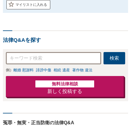
マイリストに入れる
法律Q&Aを探す
検索
例）
離婚 慰謝料
誹謗中傷
相続 遺産
著作物 違法
無料法律相談
新しく投稿する
冤罪・無実・正当防衛の法律Q&A