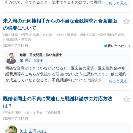
行かれて、今できること・請求できるものについて整理されるのがよ
いかと思います
未入籍の元同棲相手からの不当な金銭請求と合意書面
の強要について
#婚約破棄
#慰謝料請求された側
#借金・浪費癖
#離婚協議
#異性関係(不貞等)
#内縁関係・事実婚
2026年7月16日
役にたった
1
離婚・男女問題に強い弁護士
泉 亮介
弁護士
明確な合意ができていないとなると、退去後の家賃、退去違約金や修
繕費用等をこちらが負担する理由はないように思われます。 仮に婚約
が成立していたとなると、不貞慰謝料については請求される可能性が
あるため検討しておく必要があるでしょう。 弁護士を立てる予定であ
れば早めに弁護士に相談し、弁護士から回答をさせると良いでしょ
う。
既婚者同士の不貞に関連した慰謝料請求の対応方法
は？
#不倫慰謝料
#ダブル不倫
#婚約破棄
2026年7月13日
矢上 玄周
弁護士