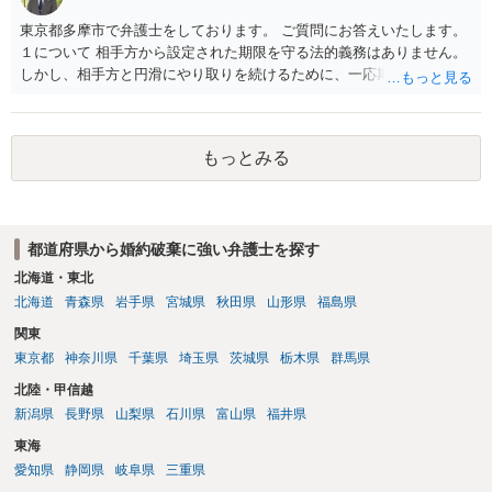
東京都多摩市で弁護士をしております。 ご質問にお答えいたします。
１について 相手方から設定された期限を守る法的義務はありません。
しかし、相手方と円滑にやり取りを続けるために、一応期限を守って
連絡を取ることもあり得ます。 弁護士に相談してから連絡をしたい
が、期限を守らないのもご不安という場合には、「弁護士に相談して
から連絡するので少々お待ちください」という旨の連絡を入れておく
もっとみる
こともあります。 ２について 求償権の請求と婚約破棄の慰謝料請求
は、法的には別の議論ではありますが、事実上の繋がりがないわけで
はありません。 例えば、既婚者であるにもかかわらず、結婚するとい
うことを匂わせて不貞関係になったというような場合には、求償権の
都道府県から婚約破棄に強い弁護士を探す
負担割合が高くなり、婚約破棄の慰謝料も払う必要が生じるという可
能性もないわけではありません。 ただし、法律上重婚は認められてい
北海道・東北
ないので、既婚者同士の婚約が成立するかといわれると、成立しない
北海道
青森県
岩手県
宮城県
秋田県
山形県
福島県
と判断される可能性の方が高いと思われます。 ３について 和解をする
関東
際には、清算条項という定めを設けることがほとんどです。 清算条項
東京都
神奈川県
千葉県
埼玉県
茨城県
栃木県
群馬県
を定めることによって、「これをもってお互いに今後一切請求しな
い」ことを双方が誓約することになります。 上記はあくまでも一般論
北陸・甲信越
としての回答となります。 詳細なご事情をお伺いすればより適切な回
新潟県
長野県
山梨県
石川県
富山県
福井県
答ができるかと存じます。 弁護士に相談すべき事案かと存じますの
東海
で、お早めにご相談されることをお勧めいたします。
愛知県
静岡県
岐阜県
三重県