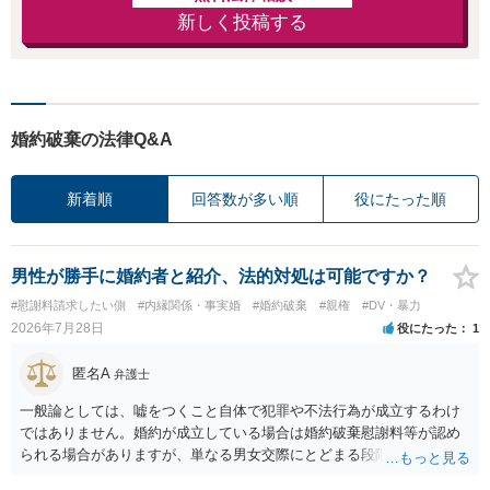
新しく投稿する
婚約破棄の法律Q&A
新着順
回答数が多い順
役にたった順
男性が勝手に婚約者と紹介、法的対処は可能ですか？
#慰謝料請求したい側
#内縁関係・事実婚
#婚約破棄
#親権
#DV・暴力
2026年7月28日
役にたった
1
匿名A
弁護士
一般論としては、嘘をつくこと自体で犯罪や不法行為が成立するわけ
ではありません。婚約が成立している場合は婚約破棄慰謝料等が認め
られる場合がありますが、単なる男女交際にとどまる段階の場合、独
身偽装その他貞操権侵害事案は別として、信頼関係破壊行為について