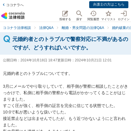
弁護士の方はこちら
ココナラへ
投稿する
探す
閲覧履歴
マイリスト
ログイン
ココナラ法律相談
法律Q&A
離婚・男女問題の法律Q&A
婚約破棄の
元婚約者とのトラブルで警察対応に不満があるの
ですが、どうすればいいですか。
公開日時：
2024年10月18日 18:47
更新日時：
2024年10月21日 12:01
元婚約者とのトラブルについてです。

3月にメールでやり取りしていて、相手側が警察に相談したことがき
っかけで、私側に相手側の警察から電話がかかってくることがはじ
まりました。

すごく圧が強く、相手側の証言を完全に信じてる状態でした。

10:0で私が悪いような扱いでした。

接近禁止などは出ませんでしたが、もう近づかないようにと言われ
ました。
