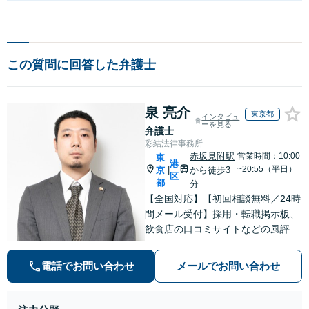
この質問に回答した弁護士
泉 亮介
東京都
インタビュ
ーを見る
弁護士
彩結法律事務所
赤坂見附駅
営業時間：10:00
東
港
~20:55（平日）
京
から徒歩3
|
区
都
分
【全国対応】【初回相談無料／24時
間メール受付】採用・転職掲示板、
飲食店の口コミサイトなどの風評被
害対策など実績あり！【刑事】犯罪
の種類を問わず相談可。可能な限り
電話でお問い合わせ
メールでお問い合わせ
早期対応で駆けつけサポート【労
働】不当解雇・残業代請求はおまか
せください