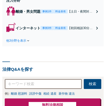
注力分野
離婚・男女問題
【土日・夜間対応
事例1件
料金表有
可】【初回相談30
分無料】「相手方
から書面を提示さ
インターネット
【初回相談30分無
事例3件
料金表有
れたら、サインす
料】状況に応じて
る前にご相談を」
手段を使い分け、
経験豊富な弁護士
他3分野を表示
適切な方法で投稿
が全力で交渉にあ
の削除・発信者情
たります！相手方
報開示請求をおこ
と直接話す精神的
ないます「企業や
負担を軽減「弁護
お店の風評被害対
士の交渉で慰謝料
策／売り上げ低下
金額アップ／減額
法律Q&Aを探す
防止のために尽
交渉も対応可」
力」加害者側の対
【完全個室対応】
応可：開示請求の
検索
意見照会が来たと
きの対処法、被害
例）
離婚 慰謝料
誹謗中傷
相続 遺産
著作物 違法
者との示談交渉
無料法律相談