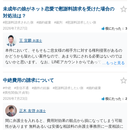
慰謝料は生じないことが多いと思われます。 お怒りはごもっともです
が、仮に交際を進めたとしても後に相手を信頼できなくなる可能性が
未成年の娘がネット恋愛で慰謝料請求を受けた場合の
高かったということですので、むしろ結婚しなくてよかったと割り切
対処法は？
って、交際を終わらせるのがよいと思います。
#慰謝料請求された側
#婚約破棄
#裁判
#慰謝料請求したい側
2026年7月27日
役にたった
3
王 宣麟
弁護士
本件において、そもそもご息女様の相手方に対する権利侵害があるの
かどうかも疑わしい案件なので、あまり気にされる必要はないのでは
ないかと思います。 なお、LINEアカウントからであっても、そこに紐
づけられた電話番号の開示→携帯電話会社から氏名・住所が開示され
るパターンはありえるものの、本件のような精神的損害が発生したと
明確にいえないような案件において開示がなされる可能性も低いので
中絶費用の請求について
はないかと推察します。
#中絶
#音信不通
#婚外の妊娠
#慰謝料請求したい側
#婚約破棄
#異性関係(不貞等)
2026年7月23日
役にたった
2
正木 友啓
弁護士
間に弁護士を入れると、費用対効果の観点から損になってしまう可能
性があります 無料あるいは安価な相談料の弁護士事務所に一度相談に