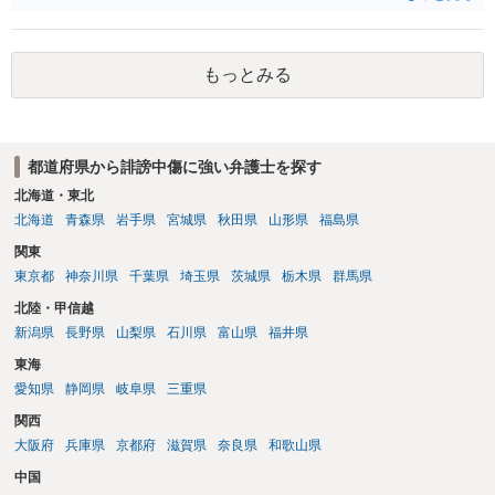
文章からすると、実際に発信者情報開示請求がなされる可能性がある
と存じます。発信者情報開示請求が進むと、投稿に使った回線の契約
者のところに、意見照会がなされます。アカウント情報開示の場合
もっとみる
は、アカウントの登録メールに意見照会がなされます。 また、された
場合賠償金はいくらでしょうか。 →ケースバイケースであり、数万円
から１００万単位まで様々でしょう。裁判外であれば交渉して相手方
の請求額から減額することを試みることとなるでしょう。
都道府県から誹謗中傷に強い弁護士を探す
北海道・東北
北海道
青森県
岩手県
宮城県
秋田県
山形県
福島県
関東
東京都
神奈川県
千葉県
埼玉県
茨城県
栃木県
群馬県
北陸・甲信越
新潟県
長野県
山梨県
石川県
富山県
福井県
東海
愛知県
静岡県
岐阜県
三重県
関西
大阪府
兵庫県
京都府
滋賀県
奈良県
和歌山県
中国