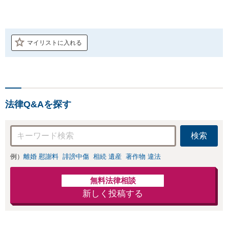
マイリストに入れる
法律Q&Aを探す
検索
例）
離婚 慰謝料
誹謗中傷
相続 遺産
著作物 違法
無料法律相談
新しく投稿する