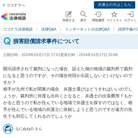
弁護士の方はこちら
ココナラへ
投稿する
探す
閲覧履歴
マイリスト
ログイン
ココナラ法律相談
法律Q&A
インターネットの法律Q&A
誹謗中傷の
損害賠償請求事件について
公開日時：
2024年10月17日 17:01
更新日時：
2024年10月17日 20:08
開示請求されて裁判になった場合、訴えた側の地域の裁判所で裁判
になると思うのですが、その場合何回か出廷しないといけないので
すか？

相手が九州で私が関東の場合、弁護士選びはどうすればいいのでし
ょうか。裁判所に何度も出向くとなると、弁護士の出張費用？もか
かると思うので私が住んでいる地域で弁護士を探すのではなく、相
手が住んでいる地域の弁護士に依頼しようと思うのですが遠方の先
生でも対応してくれるのでしょうか
なにぬねの さん