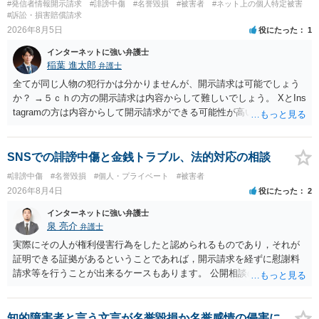
#発信者情報開示請求
#誹謗中傷
#名誉毀損
#被害者
#ネット上の個人特定被害
#訴訟・損害賠償請求
2026年8月5日
役にたった
1
インターネットに強い弁護士
稲葉 進太郎
弁護士
全てが同じ人物の犯行かは分かりませんが、開示請求は可能でしょう
か？ →５ｃｈの方の開示請求は内容からして難しいでしょう。 XとIns
tagramの方は内容からして開示請求ができる可能性が高いでしょう。
ただ、アカウントが削除されていると開示請求は失敗する可能性が高
いでしょう。７月中にアカウントが削除されている場合、今から進め
ても失敗する可能性が高いように思われます。 相手を特定できた場
SNSでの誹謗中傷と金銭トラブル、法的対応の相談
合、相手に全ての弁護士費用を負担させることは可能でしょうか？ →
#誹謗中傷
#名誉毀損
#個人・プライベート
#被害者
訴訟外の交渉で相手方が認めれば負担させることができるでしょう。
2026年8月4日
役にたった
2
訴訟で判決となった場合は、実際の弁護士費用が認められる場合と認
められない場合があり何ともいえないところでしょう。
インターネットに強い弁護士
泉 亮介
弁護士
実際にその人が権利侵害行為をしたと認められるものであり，それが
証明できる証拠があるということであれば，開示請求を経ずに慰謝料
請求等を行うことが出来るケースもあります。 公開相談の場では回答
は難しいかと思われますので，お手持ちの証拠資料を持参の上弁護士
に個別に相談されると良いでしょう。
知的障害者と言う文言が名誉毀損か名誉感情の侵害に