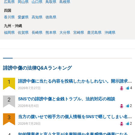
広島県
岡山県
山口県
鳥取県
島根県
四国
香川県
愛媛県
高知県
徳島県
九州・沖縄
福岡県
佐賀県
長崎県
熊本県
大分県
宮崎県
鹿児島県
沖縄県
誹謗中傷の法律Q&Aランキング
1
誹謗中傷に当たる内容を投稿したかもしれない。開示請求や民事刑事裁判に発展しうるのか教えて欲しい。
4
2026年7月27日
2
SNSでの誹謗中傷と金銭トラブル、法的対応の相談
2
2026年8月4日
3
当方の腹いせで相手方の個人情報をSNSで晒してしまい名誉毀損させてしまったかもしれない
2
2026年7月29日
知的障害者と言う文言が名誉毀損か名誉感情の侵害になるか教えてほしい。