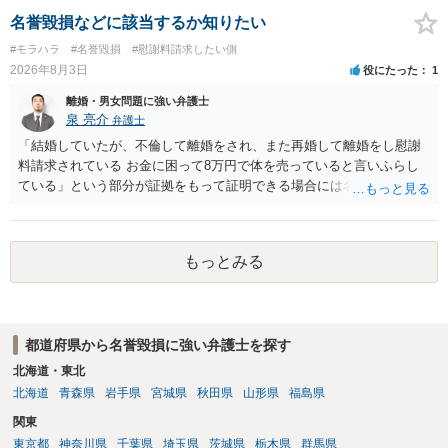
名誉毀損などに該当するか知りたい
#モラハラ
#名誉毀損
#慰謝料請求したい側
2026年8月3日
役にたった
1
離婚・男女問題に強い弁護士
泉 亮介
弁護士
「結婚していたが、不倫して離婚をされ、また再婚して離婚をし慰謝
料請求されている お金に困って8万円で体を売っていると言いふらし
ている」という部分が証拠をもって証明できる場合には名誉権侵害や
プライバシー権侵害等を主張し慰謝料請求ができる可能性はあるでし
ょう。 既に弁護士にご依頼されているとのことですので，依頼中の弁
護士と打ち合わせの末どのように対応するかを決められると良いでし
もっとみる
ょう。
都道府県から名誉毀損に強い弁護士を探す
北海道・東北
北海道
青森県
岩手県
宮城県
秋田県
山形県
福島県
関東
東京都
神奈川県
千葉県
埼玉県
茨城県
栃木県
群馬県