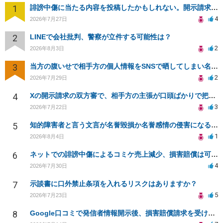
1
誹謗中傷に当たる内容を投稿したかもしれない。開示請求や民事刑事裁判に発展しうるのか教えて欲しい。
4
2026年7月27日
2
LINEで会社批判、警察が立件する可能性は？
2
2026年8月3日
3
当方の腹いせで相手方の個人情報をSNSで晒してしまい名誉毀損させてしまったかもしれない
2
2026年7月29日
4
Xの開示請求の双方審で、相手方の主張が口頭ばかりで把握しきれません
3
2026年7月22日
5
知的障害者と言う文言が名誉毀損か名誉感情の侵害になるか教えてほしい。
1
2026年8月4日
6
ネットでの誹謗中傷によるコミケ売上減少、損害賠償は可能か？
4
2026年7月30日
7
示談書に口外禁止条項を入れるリスクはありますか？
5
2026年7月23日
8
Google口コミで発信者情報開示後、損害賠償請求を受けています。示談について相談です。