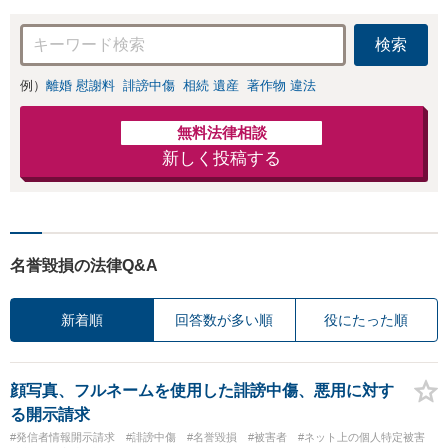
力」加害者側の対
【完全個室対応】
応可：開示請求の
検索
意見照会が来たと
きの対処法、被害
例）
離婚 慰謝料
誹謗中傷
相続 遺産
著作物 違法
者との示談交渉
無料法律相談
新しく投稿する
名誉毀損の法律Q&A
新着順
回答数が多い順
役にたった順
顔写真、フルネームを使用した誹謗中傷、悪用に対す
る開示請求
#発信者情報開示請求
#誹謗中傷
#名誉毀損
#被害者
#ネット上の個人特定被害