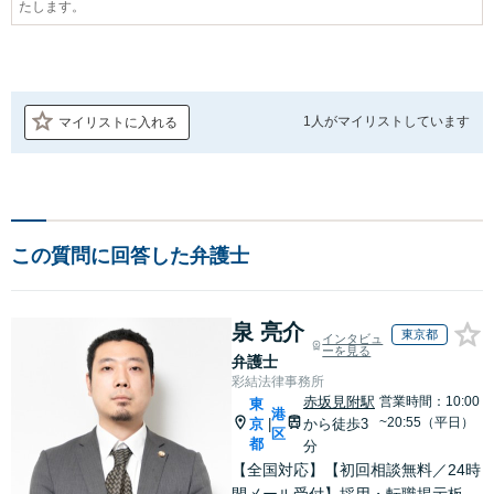
たします。
1人が
マイリストしています
マイリストに入れる
この質問に回答した弁護士
泉 亮介
東京都
インタビュ
ーを見る
弁護士
彩結法律事務所
赤坂見附駅
営業時間：10:00
東
港
~20:55（平日）
京
から徒歩3
|
区
都
分
【全国対応】【初回相談無料／24時
間メール受付】採用・転職掲示板、