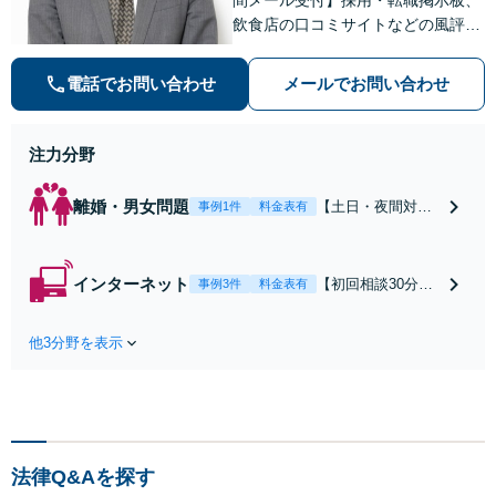
飲食店の口コミサイトなどの風評被
害対策など実績あり！【刑事】犯罪
の種類を問わず相談可。可能な限り
電話でお問い合わせ
メールでお問い合わせ
早期対応で駆けつけサポート【労
働】不当解雇・残業代請求はおまか
せください
注力分野
離婚・男女問題
【土日・夜間対応
事例1件
料金表有
可】【初回相談30
分無料】「相手方
から書面を提示さ
インターネット
【初回相談30分無
事例3件
料金表有
れたら、サインす
料】状況に応じて
る前にご相談を」
手段を使い分け、
経験豊富な弁護士
他3分野を表示
適切な方法で投稿
が全力で交渉にあ
の削除・発信者情
たります！相手方
報開示請求をおこ
と直接話す精神的
ないます「企業や
負担を軽減「弁護
お店の風評被害対
士の交渉で慰謝料
策／売り上げ低下
金額アップ／減額
法律Q&Aを探す
防止のために尽
交渉も対応可」