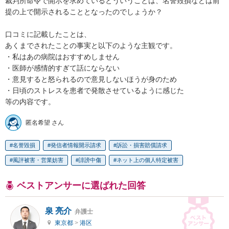
裁判所命令で開示を求めているとういうことは、名誉毀損などは前
提の上で開示されることとなったのでしょうか？

口コミに記載したことは、

あくまでされたことの事実と以下のような主観です。

・私はあの病院はおすすめしません

・医師が感情的すぎて話にならない

・意見すると怒られるので意見しないほうが身のため

・日頃のストレスを患者で発散させているように感じた

等の内容です。
匿名希望 さん
名誉毀損
発信者情報開示請求
訴訟・損害賠償請求
風評被害・営業妨害
誹謗中傷
ネット上の個人特定被害
ベストアンサーに選ばれた回答
泉 亮介
弁護士
東京都
>
港区