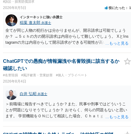
#訴訟・損害賠償請求
2026年8月5日
役にたった
1
インターネットに強い弁護士
稲葉 進太郎
弁護士
全てが同じ人物の犯行かは分かりませんが、開示請求は可能でしょう
か？ →５ｃｈの方の開示請求は内容からして難しいでしょう。 XとIns
tagramの方は内容からして開示請求ができる可能性が高いでしょう。
ただ、アカウントが削除されていると開示請求は失敗する可能性が高
いでしょう。７月中にアカウントが削除されている場合、今から進め
ても失敗する可能性が高いように思われます。 相手を特定できた場
ChatGPTでの愚痴が情報漏洩や名誉毀損に該当するか
合、相手に全ての弁護士費用を負担させることは可能でしょうか？ →
確認したい
訴訟外の交渉で相手方が認めれば負担させることができるでしょう。
#名誉毀損
#風評被害・営業妨害
#個人・プライベート
訴訟で判決となった場合は、実際の弁護士費用が認められる場合と認
2026年8月4日
められない場合があり何ともいえないところでしょう。
白井 弘昭
弁護士
＞前職場に報告すべきでしょうか？また、民事や刑事ではどういうこ
とが問題になりそうでしょうか？ おそらく、何らの問題もないと思い
ます。 学習機能をＯＮにして相談した場合、Ｃｈａｔｇｐｔがｏｐｅ
ｎＡＩに相談内容を蓄積し、他の質問者への何らかの回答の際に参照
する可能性がありますが、個人名や会社名を特定していない限り、一
般論として抽象化されて回答に織り込まれる可能性が生じるにすぎま