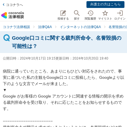
弁護士の方はこちら
ココナラへ
投稿する
探す
閲覧履歴
マイリスト
ログイン
ココナラ法律相談
法律Q&A
インターネットの法律Q&A
名誉毀損の
Google口コミに関する裁判所命令、名誉毀損の
可能性は？
公開日時：
2024年10月17日 19:15
更新日時：
2024年10月20日 19:40
病院に通っていたところ、あまりにもひどい対応をされたので、事
実に基づいた私の主観をGoogle口コミに投稿したら、Googleより以
下のような文言でメールが来ました。

▼

Google がお客様の Google アカウントに関連する情報の開示を求め
る裁判所命令を受け取り、それに応じたことをお知らせするもので
す。

−−−−−−−−−−−−−−−−−−−−−−
