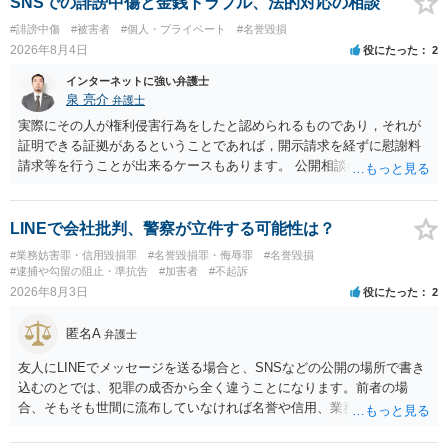
SNSでの誹謗中傷と金銭トラブル、法的対応の相談
せんので、その情報自体が、秘密情報に当たるとは思えませんし、名
#誹謗中傷
#被害者
#個人・プライベート
#名誉毀損
誉棄損として、個人や会社に対する誹謗中傷の不特定多数への公開に
2026年8月4日
役にたった
2
当たるとも思われません。 もちろん、誰がその内容をｃｈａｔｇｐｔ
に入力したかも第三者にしられることはないので、個人や会社の特定
インターネットに強い弁護士
をせずに書き込んだことで（おそらく特定して書き込んだとして
泉 亮介
弁護士
も）、相談者さんが刑事民事の責任に問われることはないでしょう。
実際にその人が権利侵害行為をしたと認められるものであり，それが
私見ながらご参考まで。
証明できる証拠があるということであれば，開示請求を経ずに慰謝料
請求等を行うことが出来るケースもあります。 公開相談の場では回答
は難しいかと思われますので，お手持ちの証拠資料を持参の上弁護士
に個別に相談されると良いでしょう。
LINEで会社批判、警察が立件する可能性は？
#業務妨害罪・信用毀損罪
#名誉毀損罪・侮辱罪
#名誉毀損
#逮捕や勾留の阻止・準抗告
#加害者
#不起訴
2026年8月3日
役にたった
2
匿名A
弁護士
友人にLINEでメッセージを送る場合と、SNSなどの公開の場所で書き
込むのとでは、犯罪の成否から全く違うことになります。前者の場
合、そもそも世間に流布していなければ名誉や信用、業務にかかる犯
罪は成立しないことになります。