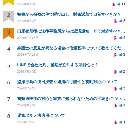
11
2026年8月3日
2
警察から窃盗の件で呼び出し、財布返却で自首すべきか？
5
2026年8月2日
3
口座売却後に法律事務所からの返済通知、どう対処すべきか？
5
2026年7月23日
4
弁護士の意見が異なる場合の信頼基準について教えてください
3
2026年7月25日
5
LINEで会社批判、警察が立件する可能性は？
2
2026年8月3日
6
盗撮行為の後日捜査や逮捕の可能性と初動対応について
2
2026年7月27日
7
書類送検後の対応と家族に知られないための手続きについて相談
3
2026年8月2日
8
児童ポルノ法適用について
1
2026年7月30日