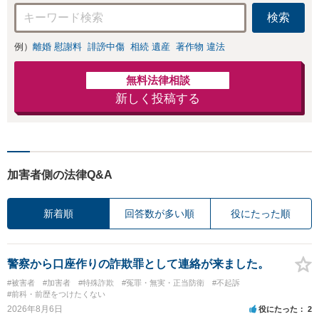
検索
例）
離婚 慰謝料
誹謗中傷
相続 遺産
著作物 違法
無料法律相談
新しく投稿する
加害者側の法律Q&A
新着順
回答数が多い順
役にたった順
警察から口座作りの詐欺罪として連絡が来ました。
#被害者
#加害者
#特殊詐欺
#冤罪・無実・正当防衛
#不起訴
#前科・前歴をつけたくない
2026年8月6日
役にたった
2