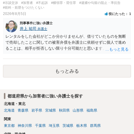
#示談交渉
#加害者
#不起訴
#横領罪・背任罪
#逮捕や勾留の阻止・準抗告
#前科・前歴をつけたくない
2026年8月5日
役にたった
1
刑事事件に強い弁護士
井上 祐司
弁護士
レンタルをした会社がどこか分かりませんが、借りていたものを無断
で売却したことに関しての被害弁償を弁護士に依頼せずに個人で進め
ることは、相手が拒否しない限り十分可能だと思います。 見積を出し
てもらって、それが妥当か（正規品の市場価格と大きく齟齬がない
か）、弁護士に法律相談において助言をもらえば足りるでしょう。
もっとみる
都道府県から加害者に強い弁護士を探す
北海道・東北
北海道
青森県
岩手県
宮城県
秋田県
山形県
福島県
関東
東京都
神奈川県
千葉県
埼玉県
茨城県
栃木県
群馬県