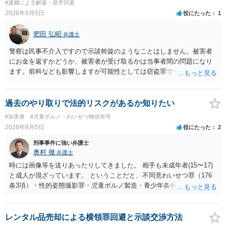
#逮捕による解雇・退学回避
とをお勧めいたします。ご参考にしてください。
2026年8月5日
役にたった
1
肥田 弘昭
弁護士
警察は民事不介入ですので示談斡旋のようなことはしません。被害者
にお金を返すかどうか、被害者が受け取るかは当事者間の問題になり
ます。前科なども影響しますが可能性としては窃盗罪ですので、逮捕
勾留や略式起訴などの可能性もあります。ご参考にしてください。
過去のやり取りで法的リスクがあるか知りたい
#加害者
#児童ポルノ・わいせつ物頒布等
2026年8月5日
役にたった
2
刑事事件に強い弁護士
奥村 徹
弁護士
時には画像等を送りあったりしてきました。 相手も未成年者(15〜17)
と成人が混ざっています。 ということだと、不同意わいせつ罪（176
条3項）・性的姿態撮影罪・児童ポルノ製造・青少年条例違反（わいせ
つ行為 児童ポルノ要求）などが検討されます。 重い罪もあるの
で、警察にバレれば、それなりの捜査を受けるでしょう。
レンタル品売却による横領罪回避と示談交渉方法