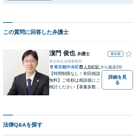
この質問に回答した弁護士
濵門 俊也
弁護士
東京都
東京新生法律事務所
東京都
中央区
人形町駅
から徒歩2分
|
【時間制限なし！初回相談
詳細を見
無料】ご依頼は相談後にご
る
検討ください【著書多数】
【離婚の解決実績300件以
上】心のケアもしながら全
力でサポートします【相続
問題】複雑な遺産分割・相
続放棄・遺留分なども、基
法律Q&Aを探す
本からわかりやすくご説明
します【人形町駅2分】