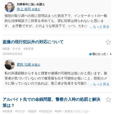
刑事事件に強い弁護士
井上 祐司
弁護士
個別の取り調べの前に切羽詰まった状況下で、インターネットの一般
的な法律相談でご回答を求めても、望む回答は得られないと思いま
す。 お手数ですが、どのような状況下で、いつ、だれからどのような
経緯で口座の提供を頼まれ開設したか、それによる詐欺等の収益がど
の程度だと聞いているのかということについて、お近くで詳細な法律
相談を受けられたうえで対処方法を探された方がよいと思われます。
盗撮の現行犯以外の対応について
一般論でいえば、任意取り調べの場合、ＩＣレコーダーを持参して取
#盗撮・のぞき
#加害者
り調べ内容を録音することは必須だと考えます。
2026年8月6日
役にたった
1
肥田 弘昭
弁護士
私の弁護経験からすると捜査や逮捕の可能性は低いかと思います。被
害者が気づいていないので被害届を出す可能性が低いこと、防犯カメ
ラに映っていないのであれば、第三者が告発する可能性も低いこと、
証拠は削除されていることからです。但し、「電車内で携帯で対面に
座る女性を盗撮(全体像写真1枚と5秒程度の動画)してしまいました。下
着や胸など強調したものではありません。」とありますが、少なくと
アルバイト先での金銭問題、警察介入時の処罰と解決
も捜査段階では性的姿態等撮影罪の被疑事実で逮捕勾留されるケース
策は？
が私の弁護経験では多くなった印象です（最終的には不起訴ないし各
#加害者
#万引き・窃盗罪
#示談交渉
#前科・前歴をつけたくない
都道府県の迷惑防止条例違反になることもあります）。2度としないこ