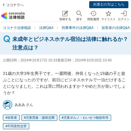
弁護士の方はこちら
ココナラへ
投稿する
探す
閲覧履歴
マイリスト
ログイン
ココナラ法律相談
法律Q&A
刑事事件の法律Q&A
加害者の法律Q&A
未成年とビジネスホテル宿泊は法律に触れるか？
注意点は？
公開日時：
2024年10月17日 10:33
更新日時：
2024年10月20日 10:40
21歳の大学3年生男子です。一週間後、仲良くなった19歳の子と遊
ぶことになったのですが、前日にビジネスホテルで一泊だけするこ
とになりました。これは罪に問われますか？やめた方が良いでしょ
うか？
あああ さん
加害者
児童買春・援助交際
児童ポルノ・わいせつ物頒布等
不同意性交罪