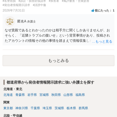
#名誉毀損
#訴訟・損害賠償請求
#加害者
#風評被害・営業妨害
ある程度対象者を特定できている（ただし証拠による裏付けか必要な
#発信者情報開示請求
#誹謗中傷
ので発信者情報開示請求をする）というケースが比較的多いと思われ
2026年7月31日
役にたった
1
ます。
匿名A
弁護士
なぜ貴殿であるとわかったのかは相手方に聞くしかありませんが、お
そらく、「近隣トラブルの腹いせ」という背景事情があり、投稿され
たアカウントの情報その他の事情を踏まえて情報収集した結果、この
ような投稿をするのは貴殿しかいないと推測したもので、これに対し
貴殿が投稿した事実を認めてしまったことで「答え合わせ」になって
しまったのではないでしょうか。 相手方の動きについても、相手方次
もっとみる
第ですので何とも言えません。公開の場で回答するには情報が乏し
く、ここで詳細を明らかにすることは事案の特定に繋がってしまうの
で、弁護士へ直接相談した方がよいです。
都道府県から発信者情報開示請求に強い弁護士を探す
北海道・東北
北海道
青森県
岩手県
宮城県
秋田県
山形県
福島県
関東
東京都
神奈川県
千葉県
埼玉県
茨城県
栃木県
群馬県
北陸・甲信越