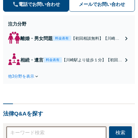
みます。クチコミ・リピーターの方
電話でお問い合わせ
メールでお問い合わせ
も多数。お気軽にお問い合わせ下さ
い。
注力分野
離婚・男女問題
【初回相談無料】【川崎駅
料金表有
徒歩1分】不貞行為の慰謝料
（請求された／請求した
い）・熟年離婚・年金分
相続・遺言
【川崎駅より徒歩１分】【初回相
料金表有
割・婚姻費用・養育費・財
談無料】遺産相続トラブルや遺言
産分与・離婚の慰謝料など
作成などの相続問題に豊富な実績
実績多数。川崎地域に根ざ
他3分野を表示
があります。安心・信頼・丁寧を
した弁護士として、あなた
心がけ，質の高いリーガルサービ
の人生の再スタートを全力
スを目指しております。
で後押しします。
法律Q&Aを探す
検索