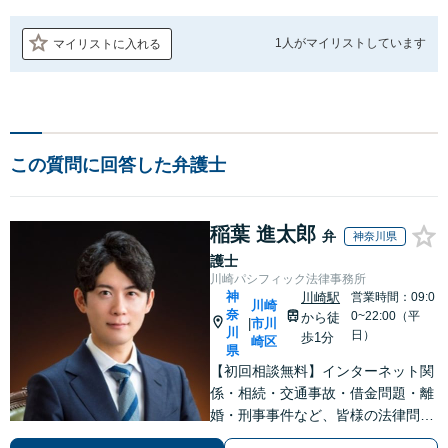
1人が
マイリストしています
マイリストに入れる
この質問に回答した弁護士
稲葉 進太郎
弁
神奈川県
護士
川崎パシフィック法律事務所
神
川崎駅
営業時間：09:0
川崎
奈
0~22:00（平
から徒
市川
|
川
日）
歩1分
崎区
県
【初回相談無料】インターネット関
係・相続・交通事故・借金問題・離
婚・刑事事件など、皆様の法律問題
を解決すべく、親身になって取り組