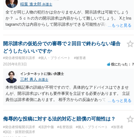
稲葉 進太郎
弁護士
全てが同じ人物の犯行かは分かりませんが、開示請求は可能でしょう
か？ →５ｃｈの方の開示請求は内容からして難しいでしょう。 XとIns
tagramの方は内容からして開示請求ができる可能性が高いでしょう。
ただ、アカウントが削除されていると開示請求は失敗する可能性が高
いでしょう。７月中にアカウントが削除されている場合、今から進め
ても失敗する可能性が高いように思われます。 相手を特定できた場
開示請求の仮処分での審尋で２回目で終わらない場合
合、相手に全ての弁護士費用を負担させることは可能でしょうか？ →
どうしたらいいですか
訴訟外の交渉で相手方が認めれば負担させることができるでしょう。
#発信者情報開示請求
#個人・プライベート
#被害者
訴訟で判決となった場合は、実際の弁護士費用が認められる場合と認
2026年8月3日
役にたった
7
められない場合があり何ともいえないところでしょう。
インターネットに強い弁護士
三村 勇人
弁護士
本件投稿記事の詳細が不明ですので、具体的なアドバイスはできませ
んが、開示請求はいずれも要件事実を立証する必要があります。 立証
責任は請求者側にあります。 相手方からの反論があっても、裁判官が
要件事実を満たしていると判断すれば、補充は求められません。 相手
方が口頭で反論したのは、仮処分は迅速性が要求されるためです。 書
面での反論となれば、より遅延する可能性がございます。 また、本件
侮辱的な投稿に対する法的対応と賠償の可能性は？
はXのため、APのIPアドレスの保存期間の問題もございます。 開示請
#発信者情報開示請求
#誹謗中傷
#名誉毀損
#個人・プライベート
#加害者
求は法律知識が不可欠ですが、それだけでは足りず、実務を踏まえた
#訴訟・損害賠償請求
方法を選択することが重要です。