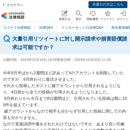
弁護士の方はこちら
ココナラへ
投稿する
探す
閲覧履歴
マイリスト
ログイン
ココナラ法律相談
法律Q&A
インターネットの法律Q&A
発信者情報
大量引用リツイートに対し開示請求や損害賠償請
求は可能ですか？
公開日時：
2024年10月16日 18:09
更新日時：
2024年10月20日 11:40
今年9月半ばから2週間ほど訳あってXのアカウントを削除していた
のですが、9月終わりに復活させました。 

それから投稿したポストに鍵アカウントから引用されるようにな
り、4日前から全ての投稿が引用されるようになりました。

 9月終わりから今日まで約2週間ほど、引用されている投稿は既に10
0件を超えています。

 鍵アカウントからなので相手も分からず引用した投稿に関しての内
容も分かりません。

なので直接誹謗中傷をされたわけではないですが、あまり良い印象