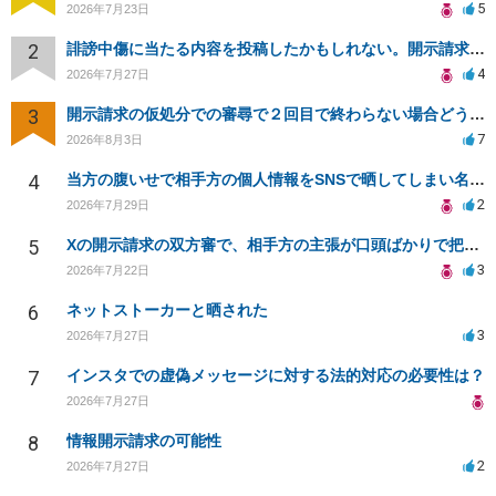
5
2026年7月23日
2
誹謗中傷に当たる内容を投稿したかもしれない。開示請求や民事刑事裁判に発展しうるのか教えて欲しい。
4
2026年7月27日
3
開示請求の仮処分での審尋で２回目で終わらない場合どうしたらいいですか
7
2026年8月3日
4
当方の腹いせで相手方の個人情報をSNSで晒してしまい名誉毀損させてしまったかもしれない
2
2026年7月29日
5
Xの開示請求の双方審で、相手方の主張が口頭ばかりで把握しきれません
3
2026年7月22日
6
ネットストーカーと晒された
3
2026年7月27日
7
インスタでの虚偽メッセージに対する法的対応の必要性は？
2026年7月27日
8
情報開示請求の可能性
2
2026年7月27日