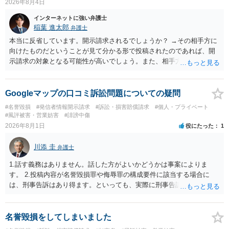
2026年8月4日
インターネットに強い弁護士
稲葉 進太郎
弁護士
本当に反省しています。開示請求されるでしょうか？ →その相手方に
向けたものだということが見て分かる形で投稿されたのであれば、開
示請求の対象となる可能性が高いでしょう。また、相手方の投稿した
文章からすると、実際に発信者情報開示請求がなされる可能性がある
と存じます。発信者情報開示請求が進むと、投稿に使った回線の契約
者のところに、意見照会がなされます。アカウント情報開示の場合
Googleマップの口コミ訴訟問題についての疑問
は、アカウントの登録メールに意見照会がなされます。 また、された
#名誉毀損
#発信者情報開示請求
#訴訟・損害賠償請求
#個人・プライベート
場合賠償金はいくらでしょうか。 →ケースバイケースであり、数万円
#風評被害・営業妨害
#誹謗中傷
から１００万単位まで様々でしょう。裁判外であれば交渉して相手方
2026年8月1日
役にたった
1
の請求額から減額することを試みることとなるでしょう。
川添 圭
弁護士
1.話す義務はありません。話した方がよいかどうかは事案によりま
す。 2.投稿内容が名誉毀損罪や侮辱罪の構成要件に該当する場合に
は、刑事告訴はあり得ます。といっても、実際に刑事告訴に動くかど
うかは事案によります。 3.これも事案によりますが、半年から1年程度
です。Googleは電話番号の開示請求もできることが多いので、少しで
も特定可能になるよう、複数ルートで開示請求が行われることが多い
名誉毀損をしてしまいました
です。さらにいえば、利用者からの口コミ投稿の場合、開示請求者は