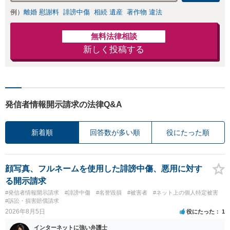
例）
離婚 慰謝料
誹謗中傷
相続 遺産
著作物 違法
無料法律相談
新しく投稿する
発信者情報開示請求の法律Q&A
新着順
回答数が多い順
役にたった順
顔写真、フルネームを使用した誹謗中傷、悪用に対す
る開示請求
#発信者情報開示請求
#誹謗中傷
#名誉毀損
#被害者
#ネット上の個人特定被害
#訴訟・損害賠償請求
2026年8月5日
役にたった
1
インターネットに強い弁護士