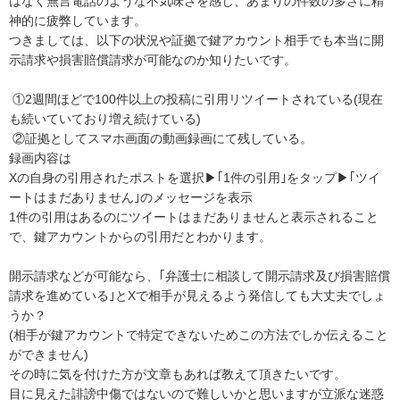
はなく無言電話のような不気味さを感じ、あまりの件数の多さに精
神的に疲弊しています。

つきましては、以下の状況や証拠で鍵アカウント相手でも本当に開
示請求や損害賠償請求が可能なのか知りたいです。

 ①2週間ほどで100件以上の投稿に引用リツイートされている(現在
も続いていており増え続けている)

 ②証拠としてスマホ画面の動画録画にて残している。

録画内容は

Xの自身の引用されたポストを選択▶｢1件の引用｣をタップ▶｢ツイ
ートはまだありません｣のメッセージを表示

1件の引用はあるのにツイートはまだありませんと表示されること
で、鍵アカウントからの引用だとわかります。

開示請求などが可能なら、｢弁護士に相談して開示請求及び損害賠償
請求を進めている｣とXで相手が見えるよう発信しても大丈夫でしょ
うか？

(相手が鍵アカウントで特定できないためこの方法でしか伝えること
ができません)

その時に気を付けた方が文章もあれば教えて頂きたいです。

目に見えた誹謗中傷ではないので難しいかと思いますが立派な迷惑