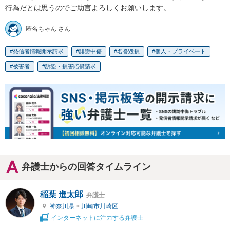
行為だとは思うのでご助言よろしくお願いします。
匿名ちゃん さん
発信者情報開示請求
誹謗中傷
名誉毀損
個人・プライベート
被害者
訴訟・損害賠償請求
弁護士からの回答タイムライン
稲葉 進太郎
弁護士
神奈川県
>
川崎市川崎区
インターネットに注力する弁護士