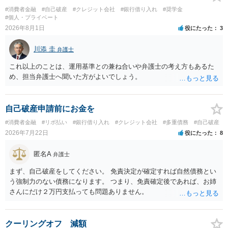
#消費者金融
#自己破産
#クレジット会社
#銀行借り入れ
#奨学金
#個人・プライベート
2026年8月1日
役にたった
3
川添 圭
弁護士
これ以上のことは、運用基準との兼ね合いや弁護士の考え方もあるた
め、担当弁護士へ聞いた方がよいでしょう。
自己破産申請前にお金を
#消費者金融
#リボ払い
#銀行借り入れ
#クレジット会社
#多重債務
#自己破産
2026年7月22日
役にたった
8
匿名A
弁護士
まず、自己破産をしてください。 免責決定が確定すれば自然債務とい
う強制力のない債務になります。 つまり、免責確定後であれば、お姉
さんにだけ２万円支払っても問題ありません。
クーリングオフ 減額