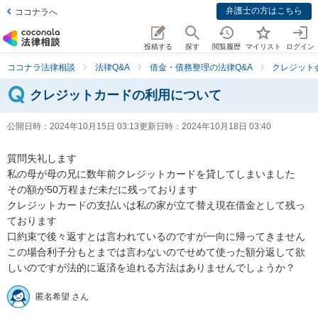
弁護士の方はこちら
ココナラへ
投稿する
探す
閲覧履歴
マイリスト
ログイン
ココナラ法律相談
法律Q&A
借金・債務整理の法律Q&A
クレジット
クレジットカードの利用について
公開日時：
2024年10月15日 03:13
更新日時：
2024年10月18日 03:40
質問失礼します

私の母が母の兄に数年前クレジットカードを貸してしまいました

その額が50万程まだ未だに残っております

クレジットカードの支払いは私の家が立て替え現在借金として残っ
ております

口約束で後々返すとは言われているのですが一向に帰ってきません

この場合利子分もとまでは言わないのでせめて使った額分返して欲
しいのですが法的に返済を迫れる方法はありませんでしょうか？
匿名希望 さん