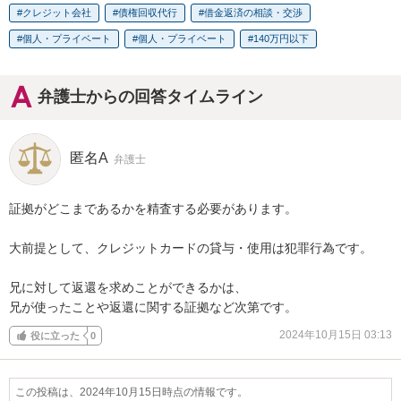
クレジット会社
債権回収代行
借金返済の相談・交渉
個人・プライベート
個人・プライベート
140万円以下
弁護士からの回答タイムライン
匿名A
弁護士
証拠がどこまであるかを精査する必要があります。

大前提として、クレジットカードの貸与・使用は犯罪行為です。

兄に対して返還を求めことができるかは、

兄が使ったことや返還に関する証拠など次第です。
2024年10月15日 03:13
役に立った
0
この投稿は、2024年10月15日時点の情報です。