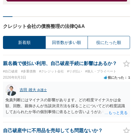
クレジット会社の債務整理の法律Q&A
新着順
回答数が多い順
役にたった順
親名義で後払い利用、自己破産手続に影響はあるか？
#自己破産
#多重債務
#クレジット会社
#リボ払い
#個人・プライベート
2026年8月3日
役にたった
1
吉田 雄大
弁護士
免責判断にはマイナスの影響があります。どの程度マイナスかは金
額、回数、親御さんが当該決済方法を採ることについてどの程度認識
しておられたか等の個別事情に依るとしか言いようがありません。 と
もあれ、依頼しておられる弁護士さんに直ちに具体的状況をお伝えに
なって相談し、善後策を考えることをお勧めします。
自己破産中に不用品を売却しても問題ないか？