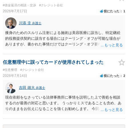
#借金返済の相談・交渉
#クレジット会社
2026年7月17日
役にたった
1
川添 圭
弁護士
痩身のためのスルリム注射による施術は美容医療に該当し、特定継続
的役務提供契約に該当する場合にはクーリング・オフが可能な場合が
ありますが、書かれた事情だけではクーリング・オフ要件を満たして
いるかどうか（そもそも特定継続的役務提供契約に該当するかどう
か）が不明です。仮に特定継続的役務提供契約に該当する場合には、
クーリング・オフができない場合でも中途解約は可能ですが、この点
任意整理中に誤ってカードが使用されてしまった
も含めて、最寄りの消費生活センターで詳しい資料をもとに相談して
#任意整理
#クレジット会社
いただいた方がよいでしょう。
2026年7月14日
役にたった
2
吉田 雄大
弁護士
現在依頼をなさっている法律事務所に事情を説明した上で善処を相談
するのが最善の対応と思います。 うっかりミスであることも含め、あ
りのままをお伝えになることを強くお勧めします。 今回のできごとだ
けで辞任に至るか否かは弁護士次第というほかありませんが、説明は
早ければ早いほどいいのは間違いありません。 ご健闘をお祈りいたし
ます。