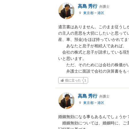
高島 秀行
弁護士
東京都
>
港区
遺言書はありません。このまま従うし
の主人の意思を大切にしたいと思って
産、車、預金)をほぼ持っていかれてます
　　あなたと息子が相続人であれば、

　会社の株式と息子が請求している現
いと思います。

　　ただ、そのためには会社の株価がい
　　弁護士に面談で会社の決算書をも
役に立った
1
高島 秀行
弁護士
東京都
>
港区
婚姻無効になる事もあるんでしょうか？
　婚姻無効については、婚姻時に、ご