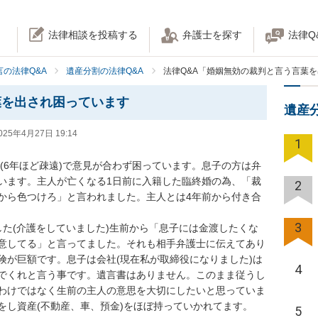
法律相談を投稿する
弁護士を探す
法律Q
の法律Q&A
遺産分割の法律Q&A
法律Q&A「婚姻無効の裁判と言う言葉
葉を出され困っています
遺産
025年4月27日 19:14
1
子(6年ほど疎遠)で意見が合わず困っています。息子の方は弁
います。主人が亡くなる1日前に入籍した臨終婚の為、「裁
2
から色つけろ」と言われました。主人とは4年前から付き合
3
した(介護をしていました)生前から「息子には金渡したくな
意してる」と言ってました。それも相手弁護士に伝えてあり
険が巨額です。息子は会社(現在私が取締役になりました)は
4
でくれと言う事です。遺言書はありません。このまま従うし
わけではなく生前の主人の意思を大切にしたいと思っていま
をし資産(不動産、車、預金)をほぼ持っていかれてます。
5