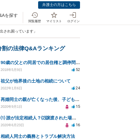
弁護士の方はこちら
&Aを探す
閲覧履歴
マイリスト
ログイン
を出され困っています」
分割の法律Q&Aランキング
90歳の父との同居での居住権と調停問題について
52
2018年5月9日
祖父が他界後の土地の相続について
24
2022年1月6日
再婚同士の親が亡くなった後、子どもへの遺産分割はどうなる？
15
2020年9月1日
⑴ 誰が法定相続人？⑵譲渡された場合の税金？⑶相続放棄後同じ不動産を相続できない？⑷借金返済義務は？
16
2020年6月23日
相続人同士の義務とトラブル解決方法