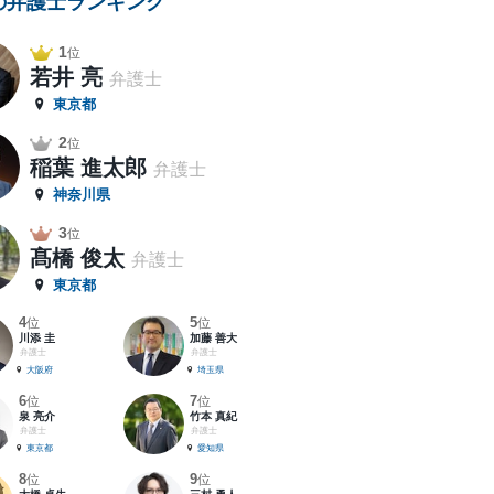
の弁護士ランキング
1
位
若井 亮
弁護士
東京都
2
位
稲葉 進太郎
弁護士
神奈川県
3
位
髙橋 俊太
弁護士
東京都
4
5
位
位
川添 圭
加藤 善大
弁護士
弁護士
大阪府
埼玉県
6
7
位
位
泉 亮介
竹本 真紀
弁護士
弁護士
東京都
愛知県
8
9
位
位