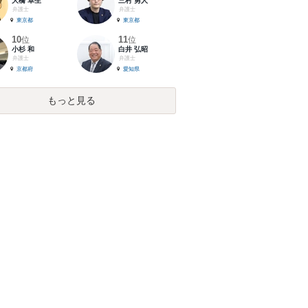
大橋 卓生
三村 勇人
弁護士
弁護士
東京都
東京都
10
11
位
位
小杉 和
白井 弘昭
弁護士
弁護士
京都府
愛知県
もっと見る