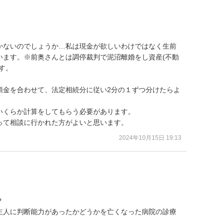
かないのでしょうか…私は現金が欲しいわけではなく生前
います。※前奥さんとは調停裁判で泥沼離婚をし資産(不動
。

預金を合わせて、法定相続分に従い2分の１ずつ分けたらよ
くらか計算をしてもらう必要があります。

って相談に行かれた方がよいと思います。
2024年10月15日 19:13


主人に判断能力があったかどうかを亡くなった病院の診療