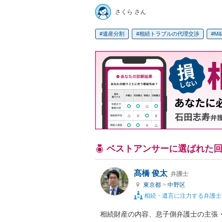
さくら さん
遺産分割
相続トラブルの代理交渉
M
ベストアンサーに選ばれた
髙橋 俊太
弁護士
東京都
>
中野区
相続・遺言に注力する弁護士
相続財産の内容、息子側弁護士の主張