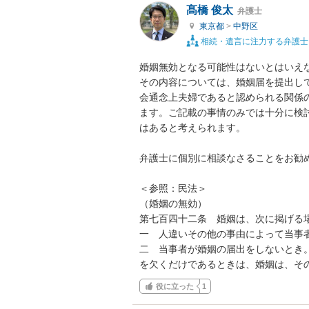
髙橋 俊太
弁護士
東京都
>
中野区
相続・遺言に注力する弁護士
婚姻無効となる可能性はないとはいえ
その内容については、婚姻届を提出し
会通念上夫婦であると認められる関係
ます。ご記載の事情のみでは十分に検
はあると考えられます。

弁護士に個別に相談なさることをお勧め
＜参照：民法＞

（婚姻の無効）

第七百四十二条　婚姻は、次に掲げる場
一　人違いその他の事由によって当事者
二　当事者が婚姻の届出をしないとき
を欠くだけであるときは、婚姻は、そ
役に立った
1