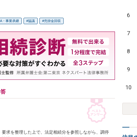
6
&A・事業承継
協議
売掛金回収
7
8
9
10
回答
・要求を整理した上で、法定相続分を参照しながら、調停