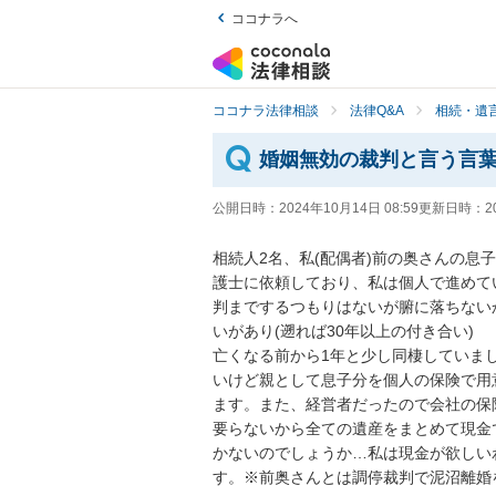
ココナラへ
ココナラ法律相談
法律Q&A
相続・遺言
婚姻無効の裁判と言う言
公開日時：
2024年10月14日 08:59
更新日時：
2
相続人2名、私(配偶者)前の奥さんの息
護士に依頼しており、私は個人で進めて
判までするつもりはないが腑に落ちない
いがあり(遡れば30年以上の付き合い)

亡くなる前から1年と少し同棲していま
いけど親として息子分を個人の保険で用
ます。また、経営者だったので会社の保
要らないから全ての遺産をまとめて現金
かないのでしょうか…私は現金が欲しい
す。※前奥さんとは調停裁判で泥沼離婚