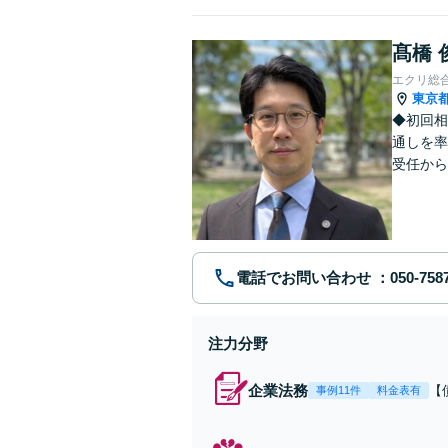
髙橋 
エクリ総
東京
◆初回相
通しを率
受任から
ます。 
電話でお問い合わせ
注力分野
企業法務
【
事例11件
料金表有
応
決