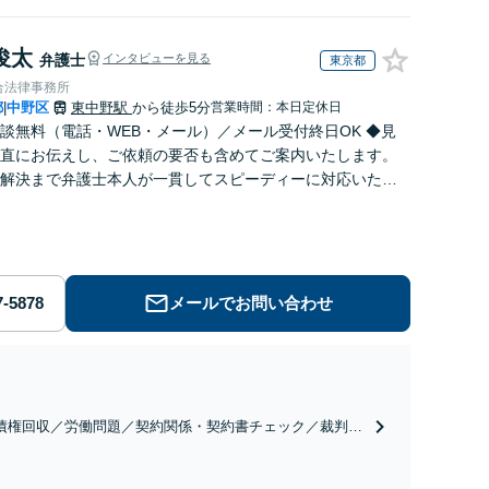
俊太
弁護士
インタビューを見る
東京都
合法律事務所
都
中野区
東中野駅
から徒歩5分
営業時間：本日定休日
|
談無料（電話・WEB・メール）／メール受付終日OK ◆見
直にお伝えし、ご依頼の要否も含めてご案内いたします。
解決まで弁護士本人が一貫してスピーディーに対応いたし
◆累計相談2000件以上・解決実績500件以上
メールでお問い合わせ
債権回収／労働問題／契約関係・契約書チェック／裁判対
】取引先とのトラブル・会社内のトラブルなど、事後の解
だけでなく予防法務までワンストップで対応！顧問弁護士