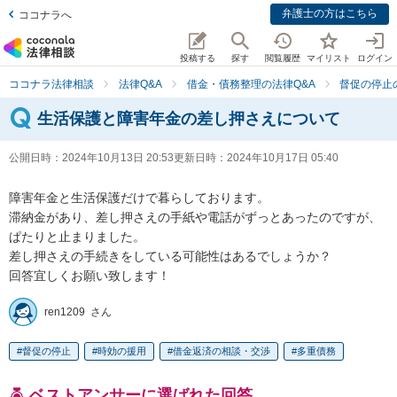
弁護士の方はこちら
ココナラへ
投稿する
探す
閲覧履歴
マイリスト
ログイン
ココナラ法律相談
法律Q&A
借金・債務整理の法律Q&A
督促の停止
生活保護と障害年金の差し押さえについて
公開日時：
2024年10月13日 20:53
更新日時：
2024年10月17日 05:40
障害年金と生活保護だけで暮らしております。

滞納金があり、差し押さえの手紙や電話がずっとあったのですが、
ぱたりと止まりました。

差し押さえの手続きをしている可能性はあるでしょうか？

回答宜しくお願い致します！
ren1209 さん
督促の停止
時効の援用
借金返済の相談・交渉
多重債務
ベストアンサーに選ばれた回答