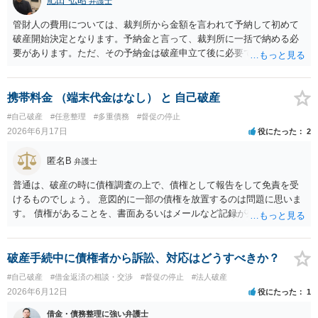
肥田 弘昭
弁護士
管財人の費用については、裁判所から金額を言われて予納して初めて
破産開始決定となります。予納金と言って、裁判所に一括で納める必
要があります。ただ、その予納金は破産申立て後に必要ですので、そ
れまでに用意すれば良いです。依頼した弁護士にご相談ください。ご
参考にしてください。
携帯料金 （端末代金はなし） と 自己破産
#自己破産
#任意整理
#多重債務
#督促の停止
2026年6月17日
役にたった
2
匿名B
弁護士
普通は、破産の時に債権調査の上で、債権として報告をして免責を受
けるものでしょう。 意図的に一部の債権を放置するのは問題に思いま
す。 債権があることを、書面あるいはメールなど記録が残る形で、弁
護士に伝えておきましょう。 正直、その弁護士の意図はわかりませ
ん。面倒だし、訴訟の可能性も低いので時効まで放置すればよいとい
う意味だとすれば悪質です。
破産手続中に債権者から訴訟、対応はどうすべきか？
#自己破産
#借金返済の相談・交渉
#督促の停止
#法人破産
2026年6月12日
役にたった
1
借金・債務整理に強い弁護士