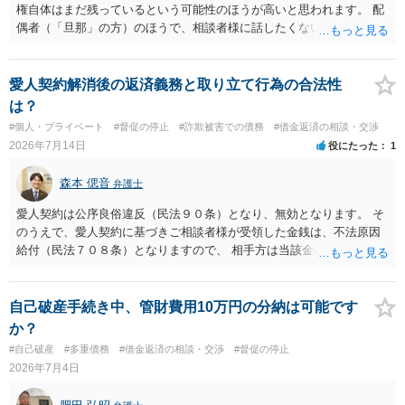
権自体はまだ残っているという可能性のほうが高いと思われます。 配
偶者（「旦那」の方）のほうで、相談者様に話したくない事情等もあ
るのではないかと推察いたします。 長期間経過していれば、消滅時効
援用という方法も取れる可能性があるため、御主人に法律事務所に相
談にいくように説得されてはどうでしょうか。相談者様が一緒だと話
愛人契約解消後の返済義務と取り立て行為の合法性
せない事情もあるかもしれないのでおひとりで行ってもらうほうがい
は？
いかもしれません。 配偶者の債務がある状態で配偶者が亡くなると債
#個人・プライベート
#督促の停止
#詐欺被害での債務
#借金返済の相談・交渉
務を相談者様が相続するという状態になる（相続放棄などの亡くなっ
2026年7月14日
役にたった
1
てからの方法もありますが）ため、相談者様にも関係することだとし
て相談にいくようにお話してみてはどうでしょうか。
森本 偲音
弁護士
愛人契約は公序良俗違反（民法９０条）となり、無効となります。 そ
のうえで、愛人契約に基づきご相談者様が受領した金銭は、不法原因
給付（民法７０８条）となりますので、 相手方は当該金銭の返還請求
をすることはできません。 以上、ご参考までに。
自己破産手続き中、管財費用10万円の分納は可能です
か？
#自己破産
#多重債務
#借金返済の相談・交渉
#督促の停止
2026年7月4日