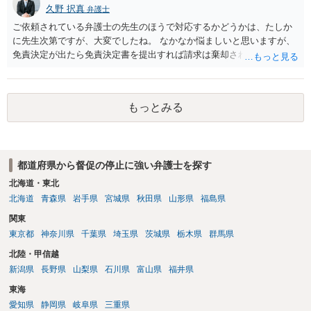
久野 択真
弁護士
ご依頼されている弁護士の先生のほうで対応するかどうかは、たしか
に先生次第ですが、大変でしたね。 なかなか悩ましいと思いますが、
免責決定が出たら免責決定書を提出すれば請求は棄却されると思いま
すので、もう少しの辛抱だと思います。頑張ってください。
もっとみる
都道府県から督促の停止に強い弁護士を探す
北海道・東北
北海道
青森県
岩手県
宮城県
秋田県
山形県
福島県
関東
東京都
神奈川県
千葉県
埼玉県
茨城県
栃木県
群馬県
北陸・甲信越
新潟県
長野県
山梨県
石川県
富山県
福井県
東海
愛知県
静岡県
岐阜県
三重県