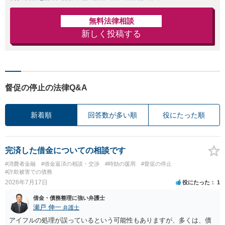
無料法律相談
新しく投稿する
督促の停止の法律Q&A
新着順
回答数が多い順
役にたった順
完済した借金についての相談です
#消費者金融
#借金返済の相談・交渉
#時効の援用
#督促の停止
#詐欺被害での債務
2026年7月17日
役にたった
1
借金・債務整理に強い弁護士
瀬戸 伸一
弁護士
アイフルの処理が誤っているという可能性もありますが、多くは、債