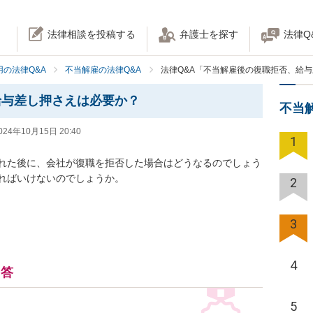
法律相談を投稿する
弁護士を探す
法律Q
の法律Q&A
不当解雇の法律Q&A
法律Q&A「不当解雇後の復職拒否、給
給与差し押さえは必要か？
不当
024年10月15日 20:40
1
れた後に、会社が復職を拒否した場合はどうなるのでしょう
ればいけないのでしょうか。
2
3
4
回答
5