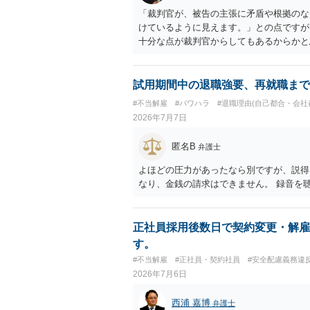
「裁判官が、被告の主張に矛盾や根拠のな
けているように見えます。」との点ですが
十分な点が裁判官からしてもあるからかと
れ以上ありませんと言えば終わるかと思い
試用期間中の退職強要、再就職まで
#不当解雇
#パワハラ
#退職理由(自己都合・会社
2026年7月7日
匿名B
弁護士
よほどの圧力があったなら別ですが、説得
なり、金銭の請求はできません。 録音を
正社員採用後数日で契約変更・解雇
す。
#不当解雇
#正社員・契約社員
#安全配慮義務違
2026年7月6日
西浦 嘉博
弁護士