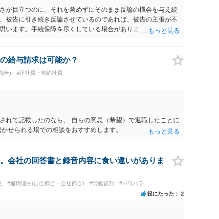
さが目立つのに、それを咎めずにそのまま反論の機会を与え続
、被告に引き続き反論させているのであれば、被告の主張が不
思います。手続保障を尽くしている場合があります。被告がこ
ます。ご参考にしてください。
の給与請求は可能か？
都合)
#正社員・契約社員
されて記載したのなら、 自らの意思（希望）で退職したことに
聴かせられる場での相談をおすすめします。
。会社の回答書と録音内容に食い違いがありま
反
#退職理由(自己都合・会社都合)
#労働審判
#パワハラ
役にたった
2