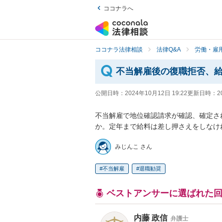
ココナラへ
ココナラ法律相談
法律Q&A
労働・雇用
不当解雇後の復職拒否、
公開日時：
2024年10月12日 19:22
更新日時：
2
不当解雇で地位確認請求が確認、確定さ
か。定年まで給料は差し押さえをしなけ
みじんこ さん
不当解雇
退職勧奨
ベストアンサーに選ばれた
内藤 政信
弁護士