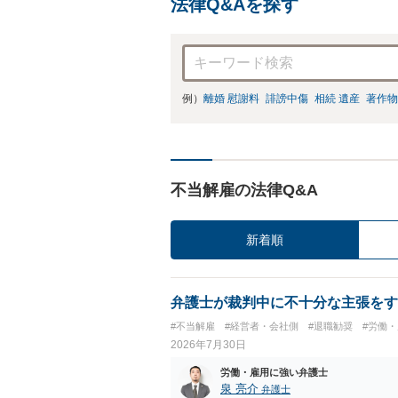
法律Q&Aを探す
例）
離婚 慰謝料
誹謗中傷
相続 遺産
著作物
不当解雇の法律Q&A
新着順
弁護士が裁判中に不十分な主張をす
#不当解雇
#経営者・会社側
#退職勧奨
#労働
2026年7月30日
労働・雇用に強い弁護士
泉 亮介
弁護士