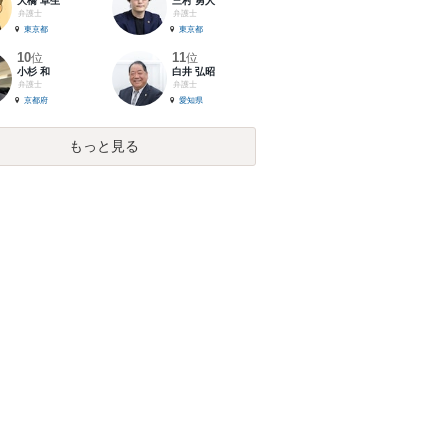
大橋 卓生
三村 勇人
弁護士
弁護士
東京都
東京都
10
11
位
位
小杉 和
白井 弘昭
弁護士
弁護士
京都府
愛知県
もっと見る