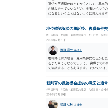
適切か不適切かはともかくとして、基本的
が噛み合ってないなどの、主張レベルでの
になるということはないように思われます
地位確認訴訟の勝訴後、復職条件交
#不当解雇
#労働・雇用契約違反
#正社員・契約
2026年7月21日
岡田 晃朝
弁護士
復職時は前の地位、雇用条件になるかと思
をまた争うとなるでしょう。 復職までの
で協議することもあります。 たいていは
ありますが、出勤日時の設定くらいならサ
裁判官の反論機会提供の意図と通常
#不当解雇
#労働・雇用契約違反
#経営者・会社
2026年7月19日
肥田 弘昭
弁護士