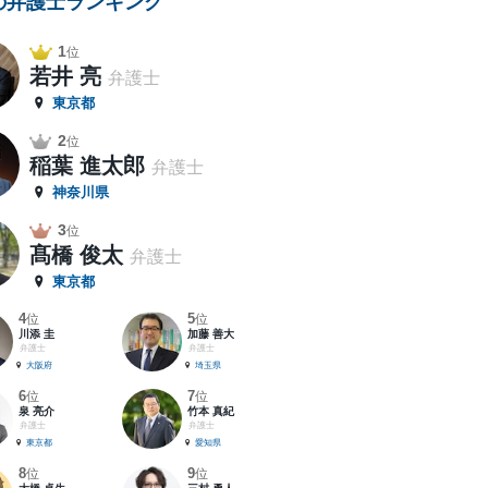
の弁護士ランキング
1
位
若井 亮
弁護士
東京都
2
位
稲葉 進太郎
弁護士
神奈川県
3
位
髙橋 俊太
弁護士
東京都
4
5
位
位
川添 圭
加藤 善大
弁護士
弁護士
大阪府
埼玉県
6
7
位
位
泉 亮介
竹本 真紀
弁護士
弁護士
東京都
愛知県
8
9
位
位