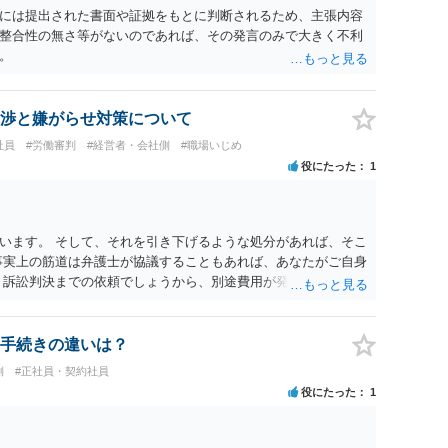
には提出された書面や証拠をもとに判断されるため、主張内容
整合性の無さ等がないのであれば、その発言のみで大きく不利
。
渉と嫌がらせ対策について
社員
#労働審判
#経営者・会社側
#職場いじめ
役にたった
1
います。 そして、それを引き下げるような処分があれば、そこ
事実上の筋道は弁護士が協議することもあれば、あなたがご自身
、訴訟判決までの依頼でしょうから、別途費用が発生することも
ービスでしてくれるかもしれません。
手続きの違いは？
側
#正社員・契約社員
役にたった
1