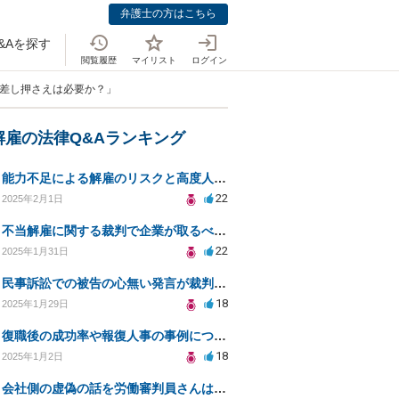
弁護士の方はこちら
&Aを探す
閲覧履歴
マイリスト
ログイン
与差し押さえは必要か？」
解雇の法律Q&Aランキング
能力不足による解雇のリスクと高度人材採用の注意点とは？
22
2025年2月1日
不当解雇に関する裁判で企業が取るべき対応とは？
22
2025年1月31日
民事訴訟での被告の心無い発言が裁判に与える影響は？
18
2025年1月29日
復職後の成功率や報復人事の事例について教えてください
18
2025年1月2日
会社側の虚偽の話を労働審判員さんは鵜呑みにして騙されてしまいました。