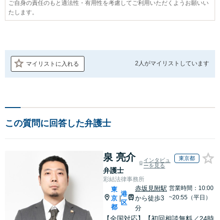
ご自身の責任のもと適法性・有用性を考慮してご利用いただくようお願いい
たします。
2人が
マイリストしています
マイリストに入れる
この質問に回答した弁護士
泉 亮介
東京都
インタビュ
ーを見る
弁護士
彩結法律事務所
赤坂見附駅
営業時間：10:00
東
港
~20:55（平日）
京
から徒歩3
|
区
都
分
【全国対応】【初回相談無料／24時