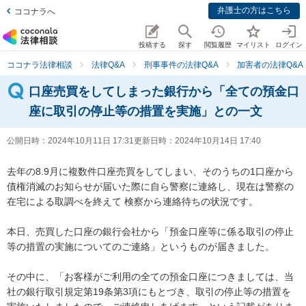
弁護士の方はこちら
ココナラへ
投稿する
探す
閲覧履歴
マイリスト
ログイン
ココナラ法律相談
法律Q&A
刑事事件の法律Q&A
加害者の法律Q&A
口座売買をしてしまった銀行から「全ての預金口
座に取引の停止等の措置を実施」との一文
公開日時：
2024年10月11日 17:31
更新日時：
2024年10月14日 17:40
去年の8.9月に複数件口座売買をしてしまい、そのうちの1口座から
債権消滅のお知らせが届いた際に自ら警察に連絡し、現在は警察の
在宅による取調べを終えて 検察から連絡待ちの状況です。

本日、売買した口座の銀行会社から「預金口座等に係る取引の停止
等の措置の実施についてのご連絡」というものが届きました。

その中に、「お客様がご利用の全ての預金口座につきましては、当
社の銀行取引規定第19条第3項にもとづき、取引の停止等の措置を