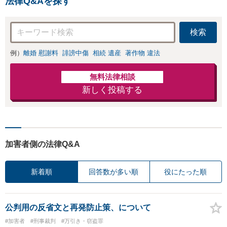
法律Q&Aを探す
防止のために尽
交渉も対応可」
力」加害者側の対
【完全個室対応】
応可：開示請求の
検索
意見照会が来たと
きの対処法、被害
例）
離婚 慰謝料
誹謗中傷
相続 遺産
著作物 違法
者との示談交渉
無料法律相談
新しく投稿する
加害者側の法律Q&A
新着順
回答数が多い順
役にたった順
公判用の反省文と再発防止策、について
#加害者
#刑事裁判
#万引き・窃盗罪