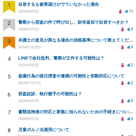
1
自首するも被害届けがでていなかった場合
11
2026年8月3日
2
警察から窃盗の件で呼び出し、財布返却で自首すべきか？
5
2026年8月2日
3
弁護士の意見が異なる場合の信頼基準について教えてください
3
2026年7月25日
4
LINEで会社批判、警察が立件する可能性は？
2
2026年8月3日
5
盗撮行為の後日捜査や逮捕の可能性と初動対応について
2
2026年7月27日
6
窃盗起訴、執行猶予の可能性は？
3
2026年8月3日
7
書類送検後の対応と家族に知られないための手続きについて相談
3
2026年8月2日
8
児童ポルノ法適用について