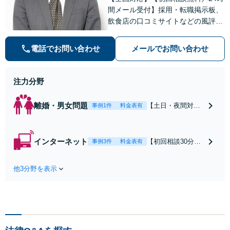
間メール受付】採用・転職掲示板、
飲食店の口コミサイトなどの風評被
害対策など実績あり！【刑事】犯罪
の種類を問わず相談可。可能な限り
電話でお問い合わせ
メールでお問い合わせ
早期対応で駆けつけサポート【労
働】不当解雇・残業代請求はおまか
せください
注力分野
離婚・男女問題
【土日・夜間対応
事例1件
料金表有
可】【初回相談30
分無料】「相手方
から書面を提示さ
インターネット
【初回相談30分無
事例3件
料金表有
れたら、サインす
料】状況に応じて
る前にご相談を」
手段を使い分け、
経験豊富な弁護士
他3分野を表示
適切な方法で投稿
が全力で交渉にあ
の削除・発信者情
たります！相手方
報開示請求をおこ
と直接話す精神的
ないます「企業や
負担を軽減「弁護
お店の風評被害対
士の交渉で慰謝料
策／売り上げ低下
金額アップ／減額