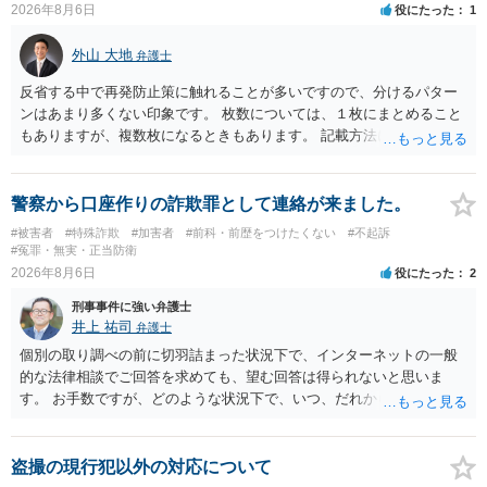
2026年8月6日
役にたった
1
外山 大地
弁護士
反省する中で再発防止策に触れることが多いですので、分けるパター
ンはあまり多くない印象です。 枚数については、１枚にまとめること
もありますが、複数枚になるときもあります。 記載方法については、
手書きかどうかで裁判官に与える印象が大きく変わることはないと思
います。 したがいまして、いずれも良いかと考えます。
警察から口座作りの詐欺罪として連絡が来ました。
#被害者
#特殊詐欺
#加害者
#前科・前歴をつけたくない
#不起訴
#冤罪・無実・正当防衛
2026年8月6日
役にたった
2
刑事事件に強い弁護士
井上 祐司
弁護士
個別の取り調べの前に切羽詰まった状況下で、インターネットの一般
的な法律相談でご回答を求めても、望む回答は得られないと思いま
す。 お手数ですが、どのような状況下で、いつ、だれからどのような
経緯で口座の提供を頼まれ開設したか、それによる詐欺等の収益がど
の程度だと聞いているのかということについて、お近くで詳細な法律
相談を受けられたうえで対処方法を探された方がよいと思われます。
盗撮の現行犯以外の対応について
一般論でいえば、任意取り調べの場合、ＩＣレコーダーを持参して取