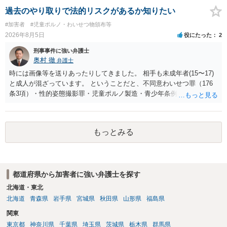
過去のやり取りで法的リスクがあるか知りたい
#加害者
#児童ポルノ・わいせつ物頒布等
2026年8月5日
役にたった
2
刑事事件に強い弁護士
奥村 徹
弁護士
時には画像等を送りあったりしてきました。 相手も未成年者(15〜17)
と成人が混ざっています。 ということだと、不同意わいせつ罪（176
条3項）・性的姿態撮影罪・児童ポルノ製造・青少年条例違反（わいせ
つ行為 児童ポルノ要求）などが検討されます。 重い罪もあるの
で、警察にバレれば、それなりの捜査を受けるでしょう。
もっとみる
都道府県から加害者に強い弁護士を探す
北海道・東北
北海道
青森県
岩手県
宮城県
秋田県
山形県
福島県
関東
東京都
神奈川県
千葉県
埼玉県
茨城県
栃木県
群馬県