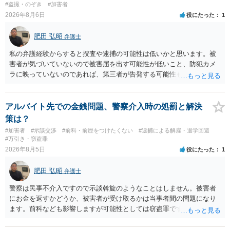
#盗撮・のぞき
#加害者
り調べ内容を録音することは必須だと考えます。
2026年8月6日
役にたった
1
肥田 弘昭
弁護士
私の弁護経験からすると捜査や逮捕の可能性は低いかと思います。被
害者が気づいていないので被害届を出す可能性が低いこと、防犯カメ
ラに映っていないのであれば、第三者が告発する可能性も低いこと、
証拠は削除されていることからです。但し、「電車内で携帯で対面に
座る女性を盗撮(全体像写真1枚と5秒程度の動画)してしまいました。下
着や胸など強調したものではありません。」とありますが、少なくと
アルバイト先での金銭問題、警察介入時の処罰と解決
も捜査段階では性的姿態等撮影罪の被疑事実で逮捕勾留されるケース
策は？
が私の弁護経験では多くなった印象です（最終的には不起訴ないし各
#加害者
#示談交渉
#前科・前歴をつけたくない
#逮捕による解雇・退学回避
都道府県の迷惑防止条例違反になることもあります）。2度としないこ
#万引き・窃盗罪
とをお勧めいたします。ご参考にしてください。
2026年8月5日
役にたった
1
肥田 弘昭
弁護士
警察は民事不介入ですので示談斡旋のようなことはしません。被害者
にお金を返すかどうか、被害者が受け取るかは当事者間の問題になり
ます。前科なども影響しますが可能性としては窃盗罪ですので、逮捕
勾留や略式起訴などの可能性もあります。ご参考にしてください。