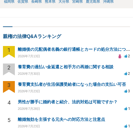
福岡県
佐賀県
長崎県
熊本県
大分県
宮崎県
鹿児島県
沖縄県
親権の法律Q&Aランキング
1
離婚後の元配偶者名義の銀行通帳とカードの処分方法について
2
2026年7月13日
2
養育費の過払い金返還と相手方の再婚に関する相談
2
2026年7月30日
3
養育費支払者が生活保護受給者になった場合の支払い可否
3
2026年7月23日
4
男性が勝手に婚約者と紹介、法的対処は可能ですか？
1
2026年7月28日
5
離婚無効を主張する元夫への対応方法と注意点
1
2026年7月23日