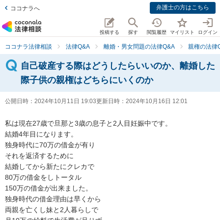
弁護士の方はこちら
ココナラへ
投稿する
探す
閲覧履歴
マイリスト
ログイン
ココナラ法律相談
法律Q&A
離婚・男女問題の法律Q&A
親権の法律Q
自己破産する際はどうしたらいいのか、離婚した
際子供の親権はどちらにいくのか
公開日時：
2024年10月11日 19:03
更新日時：
2024年10月16日 12:01
私は現在27歳で旦那と3歳の息子と2人目妊娠中です。

結婚4年目になります。

独身時代に70万の借金が有り

それを返済するために

結婚してから新たにクレカで

80万の借金をしトータル

150万の借金が出来ました。

独身時代の借金理由は早くから

両親を亡くし妹と2人暮らしで
