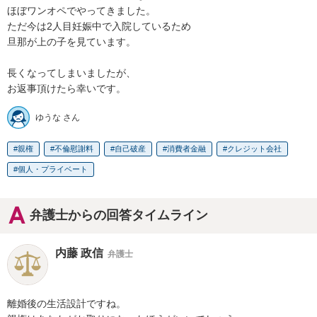
ほぼワンオペでやってきました。

ただ今は2人目妊娠中で入院しているため

旦那が上の子を見ています。

長くなってしまいましたが、

お返事頂けたら幸いです。
ゆうな さん
親権
不倫慰謝料
自己破産
消費者金融
クレジット会社
個人・プライベート
弁護士からの回答タイムライン
内藤 政信
弁護士
離婚後の生活設計ですね。
