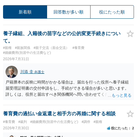
新着順
回答数が多い順
役にたった順
養子縁組、入籍後の苗字などの公的変更手続きについ
て。
#親権
#親族関係
#親子交流（面会交流）
#養育費
#婚姻費用(別居中の生活費など)
2026年7月31日
川添 圭
弁護士
戸籍謄本の反映に時間がかかる場合は、届出を行った役所へ養子縁組
届受理証明書の交付申請をし、手続ができる場合が多いと思います。
詳しくは、役所と届出すべき関係機関へ問い合わせてください。
養育費の過払い金返還と相手方の再婚に関する相談
#養育費
#裁判
#婚姻費用(別居中の生活費など)
#調停
#親権
2026年7月30日
役にたった
2