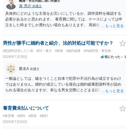
離婚・男女問題に強い弁護士
泉 亮介
弁護士
具体的にどのような主張をお互いにしているか、調停資料を確認する
必要があるかと思われます。 養育費に関しては、ケースによっては申
立をした時までしか遡れない場合もありえます。 再婚後の相手方の行
動がどのようなものであったのかも重要であるため、相手が再婚後の
養育費に関するやりとり等があればそちらについても確認する必要が
あるでしょう。 公開相談の場での回答よりも個別に弁護士にご相談さ
男性が勝手に婚約者と紹介、法的対処は可能ですか？
れることをお勧めいたします。
#慰謝料請求したい側
#DV・暴力
#親権
#婚約破棄
#内縁関係・事実婚
2026年7月28日
役にたった
1
匿名A
弁護士
一般論としては、嘘をつくこと自体で犯罪や不法行為が成立するわけ
ではありません。婚約が成立している場合は婚約破棄慰謝料等が認め
られる場合がありますが、単なる男女交際にとどまる段階の場合、独
身偽装その他貞操権侵害事案は別として、信頼関係破壊行為について
慰謝料は生じないことが多いと思われます。 お怒りはごもっともです
が、仮に交際を進めたとしても後に相手を信頼できなくなる可能性が
養育費未払いについて
高かったということですので、むしろ結婚しなくてよかったと割り切
#養育費
#調停
#親権
#裁判
って、交際を終わらせるのがよいと思います。
2026年7月24日