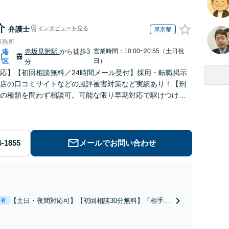
介
弁護士
インタビューを見る
東京都
事務所
赤坂見附駅
から徒歩3
営業時間：10:00~20:55（土日祝
港
|
区
日）
分
応】【初回相談無料／24時間メール受付】採用・転職掲示
店の口コミサイトなどの風評被害対策など実績あり！【刑
の種類を問わず相談可。可能な限り早期対応で駆けつけサ
労働】不当解雇・残業代請求はおまかせください
メールでお問い合わせ
【土日・夜間対応可】【初回相談30分無料】「相手方
表有
から書面を提示されたら、サインする前にご相談を」
経験豊富な弁護士が全力で交渉にあたります！相手方