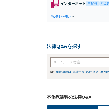
インターネット
事例3件
料金
他3分野を表示
法律Q&Aを探す
例）
離婚 慰謝料
誹謗中傷
相続 遺産
著作物
不倫慰謝料の法律Q&A