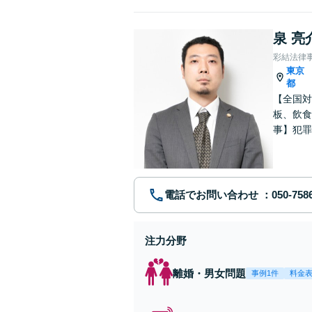
泉 亮
彩結法律
東京
都
【全国対
板、飲食
事】犯罪
ポート【
電話でお問い合わせ
注力分野
離婚・男女問題
事例1件
料金