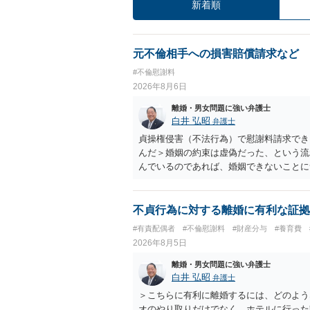
新着順
元不倫相手への損害賠償請求など
#不倫慰謝料
2026年8月6日
離婚・男女問題に強い弁護士
白井 弘昭
弁護士
貞操権侵害（不法行為）で慰謝料請求でき
んだ＞婚姻の約束は虚偽だった、という流
んでいるのであれば、婚姻できないことに
謝料は高額にならないように思われます。
不貞行為に対する離婚に有利な証拠
#有責配偶者
#不倫慰謝料
#財産分与
#養育費
2026年8月5日
離婚・男女問題に強い弁護士
白井 弘昭
弁護士
＞こちらに有利に離婚するには、どのよう
オのやり取りだけでなく、ホテルに行った