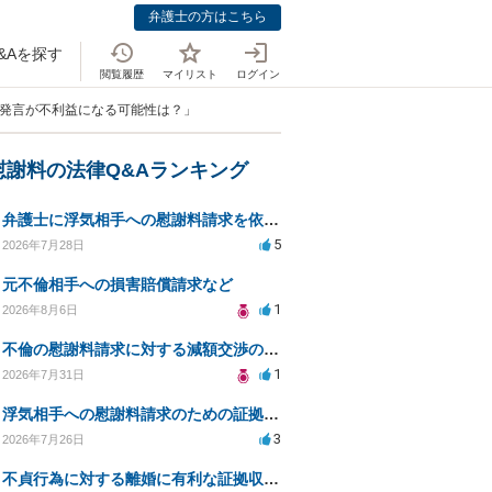
弁護士の方はこちら
&Aを探す
閲覧履歴
マイリスト
ログイン
う発言が不利益になる可能性は？」
慰謝料の法律Q&Aランキング
弁護士に浮気相手への慰謝料請求を依頼する費用相場は？
5
2026年7月28日
元不倫相手への損害賠償請求など
1
2026年8月6日
不倫の慰謝料請求に対する減額交渉の可能性と対策
1
2026年7月31日
浮気相手への慰謝料請求のための証拠集めと探偵選び
3
2026年7月26日
不貞行為に対する離婚に有利な証拠収集方法と法的手続きについて