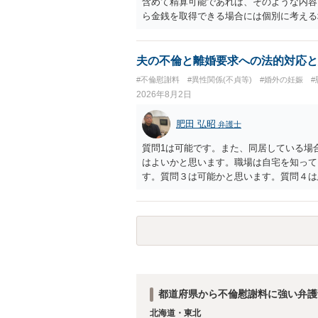
含めて精算可能であれば、そのような内容
ば，訴訟に進むしかなくなるようにも思い
ら金銭を取得できる場合には個別に考える
検討した方がよいようにも思います。
ラスへお尋ねいただいた方が確実です。
夫の不倫と離婚要求への法的対応と
#不倫慰謝料
#異性関係(不貞等)
#婚外の妊娠
2026年8月2日
肥田 弘昭
弁護士
質問1は可能です。また、同居している場
はよいかと思います。職場は自宅を知って
す。質問３は可能かと思います。質問４は
相手方からの離婚は拒否しても仮に訴訟さ
い、相続権が発生します。合意があれば法
能です。質問７は不貞行為の写真データ（
のであれば十分かと思います。ご参考にし
都道府県から不倫慰謝料に強い弁護
北海道・東北