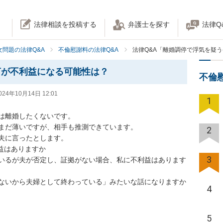
法律相談を投稿する
弁護士を探す
法律Q
女問題の法律Q&A
不倫慰謝料の法律Q&A
法律Q&A「離婚調停で浮気を疑
言が不利益になる可能性は？
不倫
024年10月14日 12:01
1
は離婚したくないです。

まだ薄いですが、相手も推測できています。

2
夫に言ったとします。

はありますか

3
いるが夫が否定し、証拠がない場合、私に不利益はあります
ないから夫婦として終わっている」みたいな話になりますか
4
5