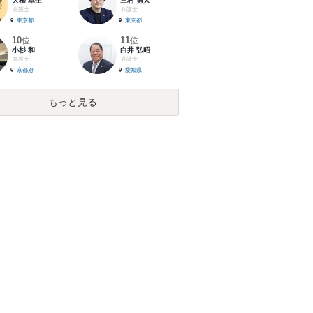
大橋 卓生
三村 勇人
弁護士
弁護士
東京都
東京都
10
11
位
位
小杉 和
白井 弘昭
弁護士
弁護士
京都府
愛知県
もっと見る