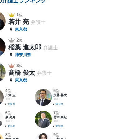
の弁護士ランキング
1
位
若井 亮
弁護士
東京都
2
位
稲葉 進太郎
弁護士
神奈川県
3
位
髙橋 俊太
弁護士
東京都
4
5
位
位
川添 圭
加藤 善大
弁護士
弁護士
大阪府
埼玉県
6
7
位
位
泉 亮介
竹本 真紀
弁護士
弁護士
東京都
愛知県
8
9
位
位