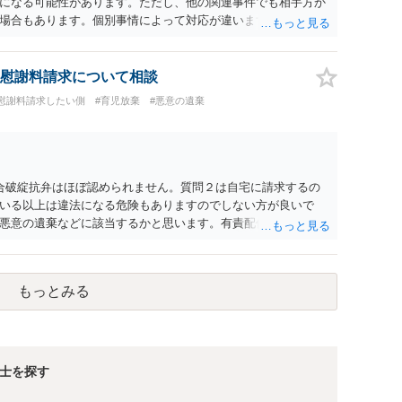
になる可能性があります。ただし、他の関連事件でも相手方か
ます。そうしますと，お近くの弁護士に相談して進めることを
場合もあります。個別事情によって対応が違いますので、法テ
慰謝料請求について相談
#慰謝料請求したい側
#育児放棄
#悪意の遺棄
合破綻抗弁はほぼ認められません。質問２は自宅に請求するの
いる以上は違法になる危険もありますのでしない方が良いで
悪意の遺棄などに該当するかと思います。有責配偶者ですので
れても法的に成立しません。質問５は認知すると養育費支払
的に可能ですが法律で強制することはできません。質問６は可
ハメ撮り）、第三者撮影の腕組み写真、夫の自白録音まである
もっとみる
てください。
士を探す