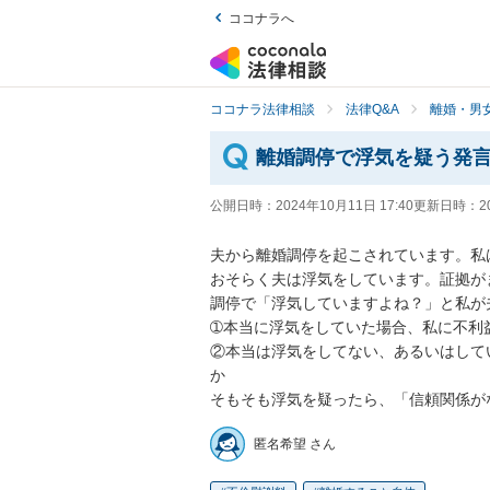
ココナラへ
ココナラ法律相談
法律Q&A
離婚・男
離婚調停で浮気を疑う発
公開日時：
2024年10月11日 17:40
更新日時：
2
夫から離婚調停を起こされています。私
おそらく夫は浮気をしています。証拠が
調停で「浮気していますよね？」と私が
➀本当に浮気をしていた場合、私に不利益
②本当は浮気をしてない、あるいはして
か

そもそも浮気を疑ったら、「信頼関係が
匿名希望 さん