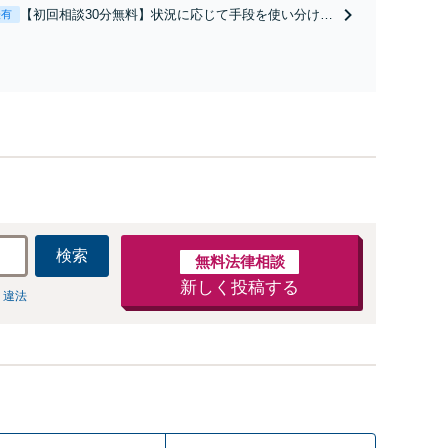
と直接話す精神的負担を軽減「弁護士の交渉で慰謝料
【初回相談30分無料】状況に応じて手段を使い分け、
表有
金額アップ／減額交渉も対応可」【完全個室対応】
適切な方法で投稿の削除・発信者情報開示請求をおこ
ないます「企業やお店の風評被害対策／売り上げ低下
防止のために尽力」加害者側の対応可：開示請求の意
見照会が来たときの対処法、被害者との示談交渉
検索
無料法律相談
新しく投稿する
 違法