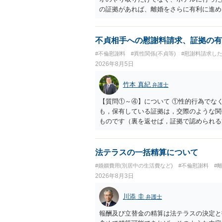
の証拠があれば、離婚をさらに有利に進め
きると思われます。 ただし、不貞発覚後
がありますので、ご注意ください。 以上
不貞相手への慰謝料請求、証拠の有
#不倫慰謝料
#異性関係(不貞等)
#慰謝料請求し
2026年8月5日
竹本 真紀
弁護士
【質問①～④】について ①性的行為でな
も，保有している証拠は，交際のような関
ものです（裏を返せば，証拠で認められる
ら，慰謝料請求を進めることでよいと思い
して，この点を考慮されることになるかも
を検討するのがよいと思います。今ある証
法テラスの一括精算について
あれば，前向きに検討を進めるという考え
#婚姻費用(別居中の生活費など)
#不倫慰謝料
#
とが前提であり，その価値と夫との関係と
2026年8月3日
れば，どのような内容の委任なのか不明で
訴訟にするか，その点の見極めや，相手方
川添 圭
弁護士
かによって，考え方・進め方は変わってく
払を拒否するのであれば，本人（行政書士
報酬及び立替金の精算は法テラスの決定と
に思います。減額で折り合えるなら本人様