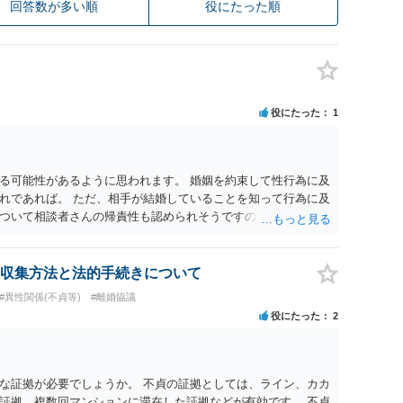
回答数が多い順
役にたった順
役にたった
1
る可能性があるように思われます。 婚姻を約束して性行為に及
れであれば。 ただ、相手が結婚していることを知って行為に及
ついて相談者さんの帰責性も認められそうですので、あまり慰
 一度、最寄りの弁護士に相談してみてください。
収集方法と法的手続きについて
#異性関係(不貞等)
#離婚協議
役にたった
2
な証拠が必要でしょうか。 不貞の証拠としては、ライン、カカ
証拠、複数回マンションに滞在した証拠などが有効です。 不貞