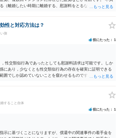
る（離婚したい時期に離婚する、慰謝料をとるなど）ことがで
、長期間同居を続けると、不貞を許したとの評価につながる場合
、ご参考まで。
効性と対応方法は？
たい側
役にたった
1
く，性交類似行為であったとしても慰謝料請求は可能です。しか
係にあり，少なくとも性交類似行為の存在を確実に証明できる
範囲でしか認めていないことを窺わせるものです。）。ですか
ます。 ただ．慰謝料額については，婚姻破綻に至っていないと
しれません。 ②夫との今後のことを考えて書いてもらうか否か
拠以上のことを証明（証明力を強めることも含む）できるので
方でもよいでしょう。慰謝料請求としては証拠として使えるこ
離婚すること自体
の均衡のように思います。 ③行政書士に委任をしているのであ
役にたった
1
すが，その行政書士との協議になると思います。請求するか，
は性交類似行為は認めているのか，それさえも否定しているの
ると思います。 ④性交類似行為を認めているにもかかわらず支
でも同じだと思います。）への対応ではあまり変わらないよう
指示に基づくことになりますが、償還中の関連事件の着手金を
の交渉でもよいように思いますが，ゼロかどうかの観点であれ