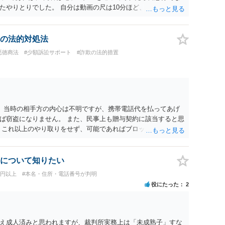
たやりとりでした。 自分は動画の尺は10分ほど、服を着たまま
求された金額(1000円程度)の電子マネーを送信してしまいま
顔の雰囲気の写真を交換して欲しい、住んでいる都道府県と区を
り取りをしていました。 というやりとりは、青少年条例違反
の法的対処法
歳未満と知らなくても処罰可能です。
悪徳商法
#少額訴訟サポート
#詐欺の法的措置
。 当時の相手方の内心は不明ですが、携帯電話代を払ってあげ
ば窃盗になりません。 また、民事上も贈与契約に該当すると思
 これ以上のやり取りをせず、可能であればブロックをするよう
りの警察署に相談をしても良いかもしれません。 以上、ご参考
について知りたい
万円以上
#本名・住所・電話番号が判明
役にたった
2
え成人済みと思われますが、裁判所実務上は「未成熟子」すな