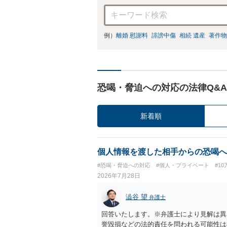
例）
離婚 慰謝料
誹謗中傷
相続 遺産
著作物
恐喝・脅迫への対応の法律Q&A
新着順
個人情報を渡した相手からの恐喝へ
#恐喝・脅迫への対応
#個人・プライベート
#1
2026年7月28日
澁谷 望
弁護士
回答いたします。※弁護士により見解は異
誉毀損などの法的責任を問われる可能性は