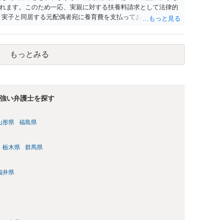
れます。このため一応、実親に対する扶養料請求として法律的
、実子と同居する元配偶者宛に養育費を支払っており、当該養育
います。また、私立大学進学について貴殿が了解したわけでは
場合には、支払を拒んだとしても学費の請求が裁判所によって強
整理したとおり、貴殿の事情を説明し支払えないと実子に伝える
もっとみる
強い弁護士を探す
山形県
福島県
栃木県
群馬県
福井県