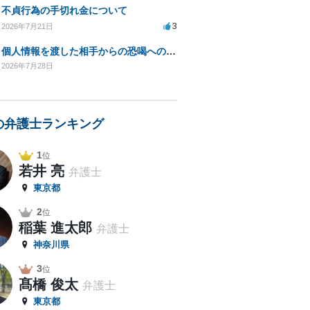
不貞行為の手切れ金について
3
2026年7月21日
個人情報を渡した相手からの恐喝への対応方法は？
2026年7月28日
の弁護士ランキング
1
位
若井 亮
弁護士
東京都
2
位
稲葉 進太郎
弁護士
神奈川県
3
位
髙橋 俊太
弁護士
東京都