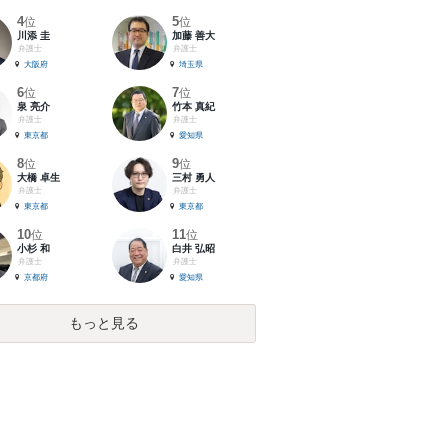
4
5
位
位
川添 圭
加藤 善大
弁護士
弁護士
大阪府
埼玉県
6
7
位
位
泉 亮介
竹本 真紀
弁護士
弁護士
東京都
愛知県
8
9
位
位
大橋 卓生
三村 勇人
弁護士
弁護士
東京都
東京都
10
11
位
位
小杉 和
白井 弘昭
弁護士
弁護士
京都府
愛知県
もっと見る