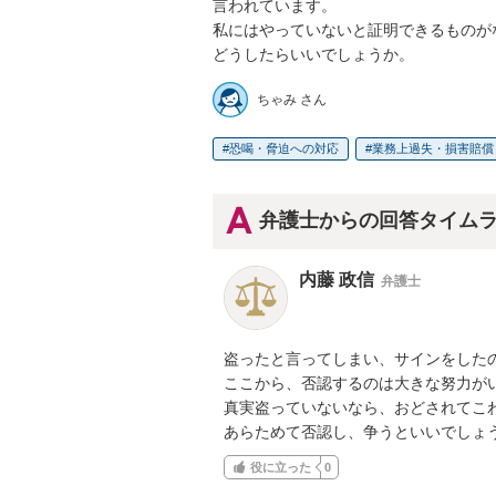
言われています。

私にはやっていないと証明できるものが
どうしたらいいでしょうか。
ちゃみ さん
恐喝・脅迫への対応
業務上過失・損害賠償
弁護士からの回答タイム
内藤 政信
弁護士
盗ったと言ってしまい、サインをしたの
ここから、否認するのは大きな努力がい
真実盗っていないなら、おどされてこわ
あらためて否認し、争うといいでしょ
役に立った
0