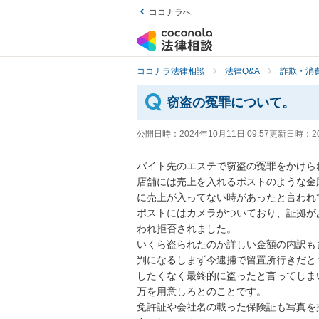
ココナラへ
ココナラ法律相談
法律Q&A
詐欺・消
窃盗の冤罪について。
公開日時：
2024年10月11日 09:57
更新日時：
2
バイト先のエステで窃盗の冤罪をかけられ
店舗には売上を入れるポストのような金
に売上が入ってない時があったと言われて
ポストにはカメラがついており、証拠が
われ拒否されました。

いくら盗られたのか詳しい金額の内訳も
判になるしまず今逮捕で留置所行きだと
したくなく最終的に盗ったと言ってしま
万を用意しろとのことです。

免許証や会社名の載った保険証も写真を