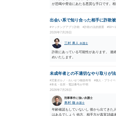
が恐喝や脅迫にあたる悪質な手口です。相
高いと考えられます。 今後の具体的な対応
りで「詐欺か」と聞いただけで名誉毀損は
カードの一時停止と再発行手続きを行う 
出会い系で知り合った相手に詐欺被
き込まれた」と事前伝えておく すでに警
#マッチングアプリ詐欺
#詐欺の法的措置
#50〜
来ても一切応じず、警察へ追加の報告を行
2026年7月26日
三村 勇人
弁護士
詐欺にあっている可能性があります。 連
めいたします。
未成年者との不適切なやり取りが法
#児童ポルノ・わいせつ物頒布等
#個人・プライベ
#本名・住所・電話番号が不明
2026年7月26日
刑事事件に強い弁護士
奥村 徹
弁護士
年齢確認もしていないし 後から出てきた
はあるでしょう 他方、相手方が真実18歳