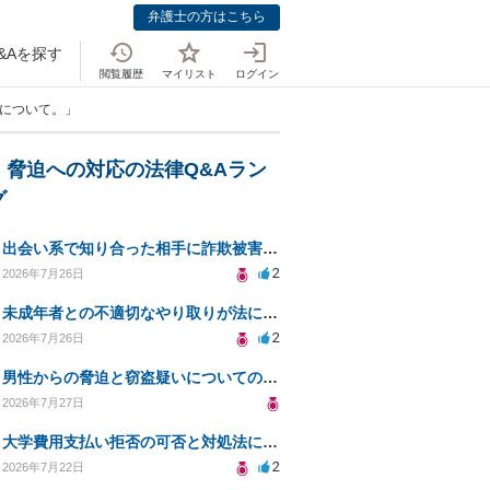
弁護士の方はこちら
&Aを探す
閲覧履歴
マイリスト
ログイン
罪について。」
・脅迫への対応の法律Q&Aラン
グ
出会い系で知り合った相手に詐欺被害、免許証の悪用リスクと対策。
2
2026年7月26日
未成年者との不適切なやり取りが法に触れる可能性と対処法
2
2026年7月26日
男性からの脅迫と窃盗疑いについての法的対処法
2026年7月27日
大学費用支払い拒否の可否と対処法について知りたい
2
2026年7月22日