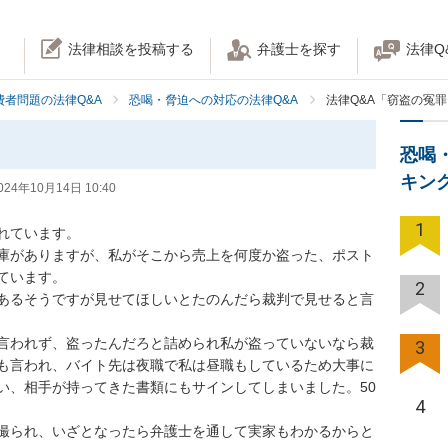
法律相談を投稿する
弁護士を探す
法律Q
費者問題の法律Q&A
恐喝・脅迫への対応の法律Q&A
法律Q&A「窃盗の冤
恐喝
キン
024年10月14日 10:40
1
ています。

庫がありますが、私がそこから売上を何度か盗った、ポスト
います。

2
あるそうですが見せてほしいとたのんだら裁判で見せると言
言われず、盗ったんだろと詰められ私が盗っていないなら裁
3
も言われ、バイト先は夜職で私は昼職もしているため大事に
い、相手が持ってきた書類にもサインしてしまいました。50
4
撮られ、いざとなったら弁護士を通して実家もわかるからと