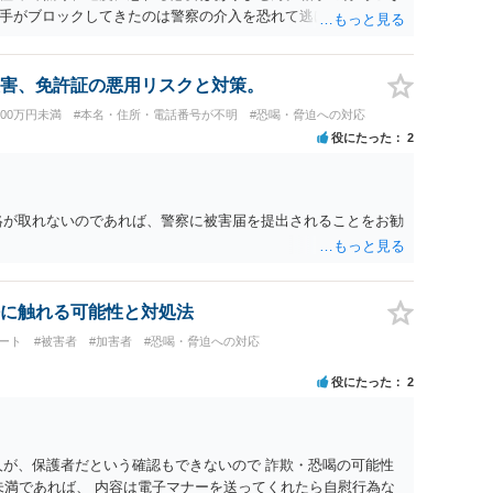
手がブロックしてきたのは警察の介入を恐れて逃げた可能性が
は以下の通りです。 ・相手の要求は無視する（1対1のやり取
成立しません） ・マイナンバー総合フリーダイヤルへ連絡し、
・万が一に備え、会社には「個人情報を悪用されたトラブルに巻
害、免許証の悪用リスクと対策。
察へ相談済みとのことですので、今後別のアカウントから連絡が
100万円未満
#本名・住所・電話番号が不明
#恐喝・脅迫への対応
ってください。
役にたった
2
絡が取れないのであれば、警察に被害届を提出されることをお勧
に触れる可能性と対処法
ート
#被害者
#加害者
#恐喝・脅迫への対応
役にたった
2
人が、保護者だという確認もできないので 詐欺・恐喝の可能性
未満であれば、 内容は電子マナーを送ってくれたら自慰行為な