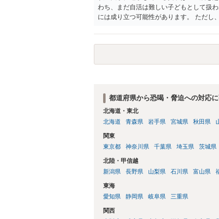
わち、まだ自活は難しい子どもとして扱わ
には成り立つ可能性があります。 ただし
費は実子の進学費用の趣旨も一部含まれて
ないという事情も存在します。 こうした
制される可能性は低いといえます。 以上
のが良い対処法と思います。
都道府県から恐喝・脅迫への対応に
北海道・東北
北海道
青森県
岩手県
宮城県
秋田県
関東
東京都
神奈川県
千葉県
埼玉県
茨城県
北陸・甲信越
新潟県
長野県
山梨県
石川県
富山県
東海
愛知県
静岡県
岐阜県
三重県
関西