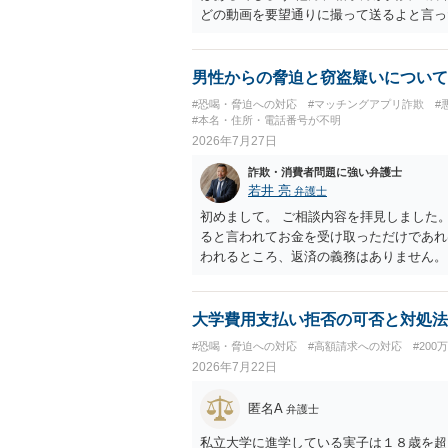
どの動画を要望通りに撮って送るよと言っ
で胸を触って欲しい、などの要望をして、要
した。 そこから、撮影するまで暇なので
教えてと言われたので教えたりと言ったや
男性からの脅迫と窃盗疑いについて
（わいせつ行為）の疑いがあります。18
#恐喝・脅迫への対応
#マッチングアプリ詐欺
#
#本名・住所・電話番号が不明
2026年7月27日
詐欺・消費者問題に強い弁護士
若井 亮
弁護士
初めまして。 ご相談内容を拝見しました
ると言われてお金を受け取っただけであれ
われるところ、返済の義務はありません。
にしてください。 ご不安であれば、最寄
になれば幸いです。
大学費用支払い拒否の可否と対処法
#恐喝・脅迫への対応
#高額請求への対応
#200
2026年7月22日
匿名A
弁護士
私立大学に進学している実子は１８歳を超