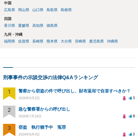
中国
広島県
岡山県
山口県
鳥取県
島根県
四国
香川県
愛媛県
高知県
徳島県
九州・沖縄
福岡県
佐賀県
長崎県
熊本県
大分県
宮崎県
鹿児島県
沖縄県
刑事事件の示談交渉の法律Q&Aランキング
1
警察から窃盗の件で呼び出し、財布返却で自首すべきか？
5
2026年8月2日
2
急な警察署からの呼び出し
8
2026年7月16日
3
窃盗 執行猶予中 冤罪
3
2026年8月4日