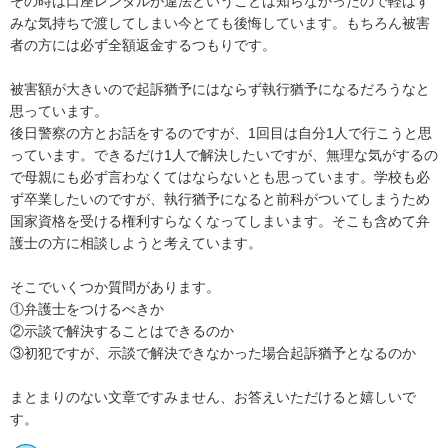
その時は口座レンタルが違法ということは知らなかったので軽はず
みな気持ちで渡してしまい今とても後悔しています。もちろん被害
者の方には必ず全額返金するつもりです。

被害額が大きいので起訴猶予にはならず執行猶予になるだろうなと
思っています。

後日警察の方とお話をするのですが、1回目は自分1人で行こうと思
っています。できるだけ1人で解決したいですが、無理な気がするの
で母親にも必ず言わなくてはならないとも思っています。学校も必
ず卒業したいのですが、執行猶予になると前科がついてしまうため
国家資格を受ける権利すらなくなってしまいます。そこも含めて弁
護士の方に相談しようと考えています。

そこでいくつか質問があります。

①弁護士をつけるべきか

②示談で解決することはできるのか

③初犯ですが、示談で解決できなかった場合起訴猶予となるのか

まとまりのない文章ですみません、お答えいただけると嬉しいで
す。