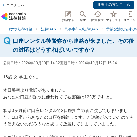
弁護士の方はこちら
ココナラへ
投稿する
探す
閲覧履歴
マイリスト
ログイン
ココナラ法律相談
法律Q&A
刑事事件の法律Q&A
示談交渉の法律Q&
口座レンタル後警察から連絡が来ました。その後
の対応はどうすればいいですか？
公開日時：
2024年10月10日 14:32
更新日時：
2024年10月12日 15:24
18歳 女 学生です。

本日警察より電話がありました。

あなたの口座が詐欺に使われてて被害額は125万です と。

私は3ヶ月前に口座レンタルで2口座担当の者に渡してしまいまし
た。1口座からあなたの口座を解約します。と連絡が来ていたのでも
う使えないのだろうなと思って放置してしまっていました。
