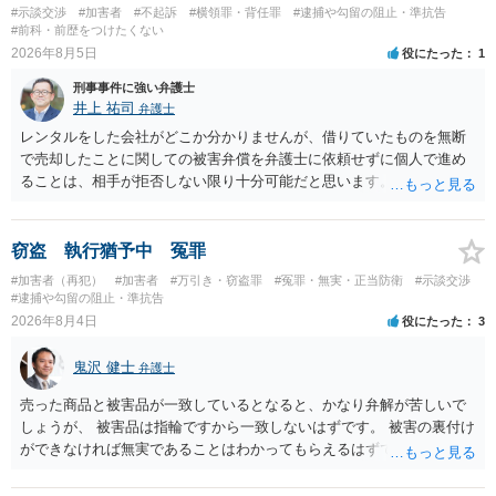
#示談交渉
#加害者
#不起訴
#横領罪・背任罪
#逮捕や勾留の阻止・準抗告
#前科・前歴をつけたくない
2026年8月5日
役にたった
1
刑事事件に強い弁護士
井上 祐司
弁護士
レンタルをした会社がどこか分かりませんが、借りていたものを無断
で売却したことに関しての被害弁償を弁護士に依頼せずに個人で進め
ることは、相手が拒否しない限り十分可能だと思います。 見積を出し
てもらって、それが妥当か（正規品の市場価格と大きく齟齬がない
か）、弁護士に法律相談において助言をもらえば足りるでしょう。
窃盗 執行猶予中 冤罪
#加害者（再犯）
#加害者
#万引き・窃盗罪
#冤罪・無実・正当防衛
#示談交渉
#逮捕や勾留の阻止・準抗告
2026年8月4日
役にたった
3
鬼沢 健士
弁護士
売った商品と被害品が一致しているとなると、かなり弁解が苦しいで
しょうが、 被害品は指輪ですから一致しないはずです。 被害の裏付け
ができなければ無実であることはわかってもらえるはずです。