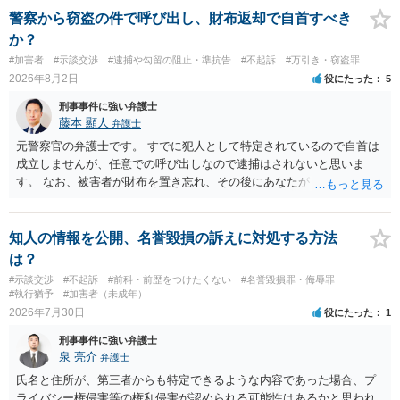
警察から窃盗の件で呼び出し、財布返却で自首すべき
か？
#加害者
#示談交渉
#逮捕や勾留の阻止・準抗告
#不起訴
#万引き・窃盗罪
2026年8月2日
役にたった
5
刑事事件に強い弁護士
藤本 顯人
弁護士
元警察官の弁護士です。 すでに犯人として特定されているので自首は
成立しませんが、任意での呼び出しなので逮捕はされないと思いま
す。 なお、被害者が財布を置き忘れ、その後にあなたがトイレに入
り、再び被害者がトイレに戻ったら財布が無かったような事情がある
と言い逃れはかなり厳しいものと思います。
知人の情報を公開、名誉毀損の訴えに対処する方法
は？
#示談交渉
#不起訴
#前科・前歴をつけたくない
#名誉毀損罪・侮辱罪
#執行猶予
#加害者（未成年）
2026年7月30日
役にたった
1
刑事事件に強い弁護士
泉 亮介
弁護士
氏名と住所が、第三者からも特定できるような内容であった場合、プ
ライバシー権侵害等の権利侵害が認められる可能性はあるかと思われ