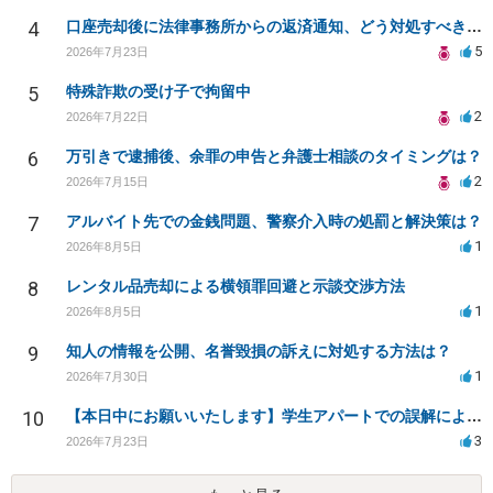
4
口座売却後に法律事務所からの返済通知、どう対処すべきか？
5
2026年7月23日
5
特殊詐欺の受け子で拘留中
2
2026年7月22日
6
万引きで逮捕後、余罪の申告と弁護士相談のタイミングは？
2
2026年7月15日
7
アルバイト先での金銭問題、警察介入時の処罰と解決策は？
1
2026年8月5日
8
レンタル品売却による横領罪回避と示談交渉方法
1
2026年8月5日
9
知人の情報を公開、名誉毀損の訴えに対処する方法は？
1
2026年7月30日
10
【本日中にお願いいたします】学生アパートでの誤解による窃盗疑惑、今後の対応策は？
3
2026年7月23日