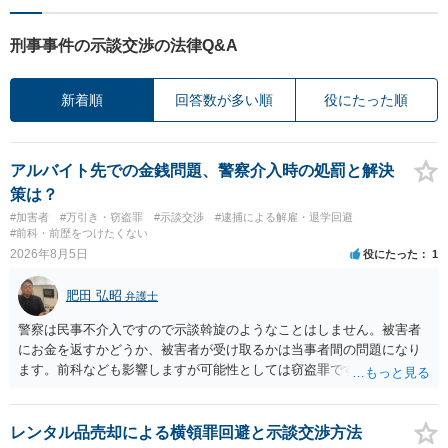
刑事事件の示談交渉の法律Q&A
新着順
回答数が多い順
役にたった順
アルバイト先での金銭問題、警察介入時の処罰と解決
策は？
#加害者
#万引き・窃盗罪
#示談交渉
#逮捕による解雇・退学回避
#前科・前歴をつけたくない
2026年8月5日
役にたった
1
肥田 弘昭
弁護士
警察は民事不介入ですので示談斡旋のようなことはしません。被害者
にお金を返すかどうか、被害者が受け取るかは当事者間の問題になり
ます。前科なども影響しますが可能性としては窃盗罪ですので、逮捕
勾留や略式起訴などの可能性もあります。ご参考にしてください。
レンタル品売却による横領罪回避と示談交渉方法