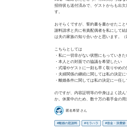
招待状も送付済みで、ゲストからも出欠
す。

おそらくですが、誓約書を書かせたこと
謝料請求と共に有責配偶者を私にして結
は夫の家族の知り合いかと思います。（
こちらとしては

・私に一切非がない状態にもっていきたい
・本人との対面での協議を希望したい

・式場やゲストに一刻も早く取りやめの知
・夫婦関係の継続に関しては私の決定に
・離婚条件に関しては私の決定に一任し
のですが、内容証明等の中身はよく読ん
か。休業中のため、数十万の着手金の用
匿名希望 さん
離婚の慰謝料
モラハラ
借金・浪費癖