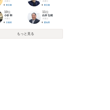
弁護士
弁護士
東京都
東京都
10
11
位
位
小杉 和
白井 弘昭
弁護士
弁護士
京都府
愛知県
もっと見る