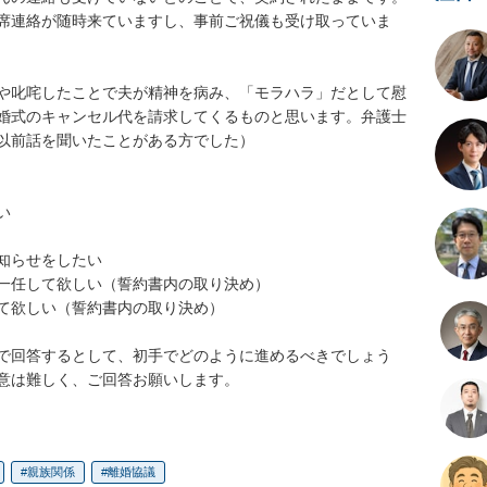
席連絡が随時来ていますし、事前ご祝儀も受け取っていま
や叱咤したことで夫が精神を病み、「モラハラ」だとして慰
婚式のキャンセル代を請求してくるものと思います。弁護士
以前話を聞いたことがある方でした）



らせをしたい

一任して欲しい（誓約書内の取り決め）

て欲しい（誓約書内の取り決め）

で回答するとして、初手でどのように進めるべきでしょう
意は難しく、ご回答お願いします。
親族関係
離婚協議