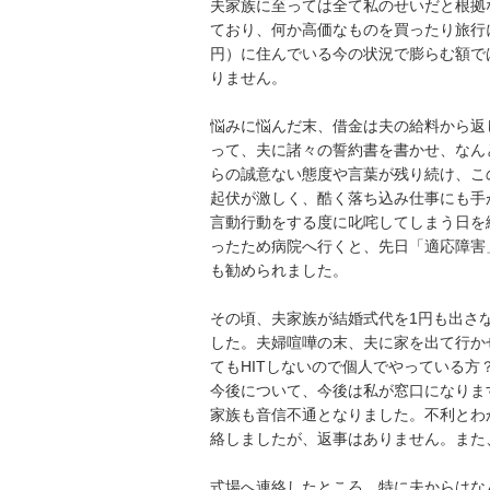
夫家族に至っては全て私のせいだと根拠
ており、何か高価なものを買ったり旅行に
円）に住んでいる今の状況で膨らむ額で
りません。

悩みに悩んだ末、借金は夫の給料から返
って、夫に諸々の誓約書を書かせ、なん
らの誠意ない態度や言葉が残り続け、こ
起伏が激しく、酷く落ち込み仕事にも手
言動行動をする度に叱咤してしまう日を
ったため病院へ行くと、先日「適応障害
も勧められました。

その頃、夫家族が結婚式代を1円も出さ
した。夫婦喧嘩の末、夫に家を出て行か
てもHITしないので個人でやっている
今後について、今後は私が窓口になりま
家族も音信不通となりました。不利とわ
絡しましたが、返事はありません。また
式場へ連絡したところ、特に夫からはな