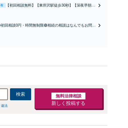
【初回相談無料】【東所沢駅徒歩30秒】【深夜早朝対
表有
応】【土日祝対応】中高年離婚／財産分与／不貞慰謝
料請求／養育費増額・減額請求などはお任せくださ
い。双方納得した後腐れがない解決に向けて、全力を
🟢初回相談0円・時間無制限🟢相続の相談はなんでもお問合
尽くします。
せください！遺産分割／遺言書作成／遺留分侵害額請求／
相続人調査など。相続手続きから親や兄弟、親戚とのトラ
ブルなど幅広く対応。他士業とも連携可能です【出張相談
可】【東所沢駅30秒】
検索
無料法律相談
新しく投稿する
 違法