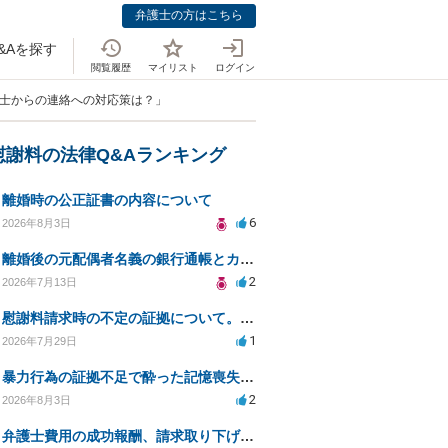
弁護士の方はこちら
&Aを探す
閲覧履歴
マイリスト
ログイン
護士からの連絡への対応策は？」
慰謝料の法律Q&Aランキング
離婚時の公正証書の内容について
6
2026年8月3日
離婚後の元配偶者名義の銀行通帳とカードの処分方法について
2
2026年7月13日
慰謝料請求時の不定の証拠について。効力があるのか知りたい。
1
2026年7月29日
暴力行為の証拠不足で酔った記憶喪失が認められるか？
2
2026年8月3日
弁護士費用の成功報酬、請求取り下げで減額可能か？