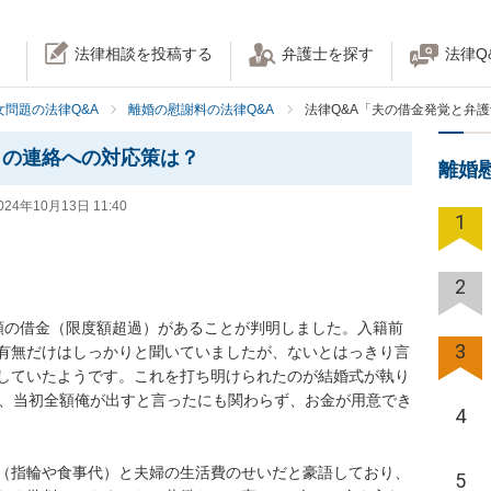
法律相談を投稿する
弁護士を探す
法律Q
女問題の法律Q&A
離婚の慰謝料の法律Q&A
法律Q&A「夫の借金発覚と弁
らの連絡への対応策は？
離婚
024年10月13日 11:40
1
2
額の借金（限度額超過）があることが判明しました。入籍前
3
有無だけはしっかりと聞いていましたが、ないとはっきり言
していたようです。これを打ち明けられたのが結婚式が執り
）、当初全額俺が出すと言ったにも関わらず、お金が用意でき
4
（指輪や食事代）と夫婦の生活費のせいだと豪語しており、
5