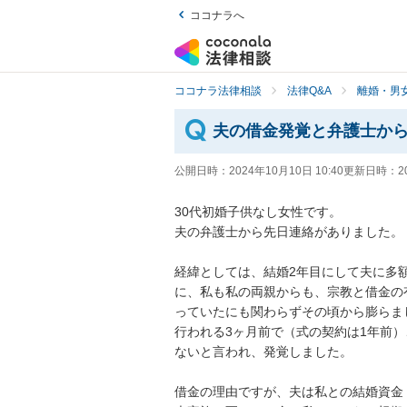
ココナラへ
ココナラ法律相談
法律Q&A
離婚・男
夫の借金発覚と弁護士か
公開日時：
2024年10月10日 10:40
更新日時：
2
30代初婚子供なし女性です。

夫の弁護士から先日連絡がありました。

経緯としては、結婚2年目にして夫に多
に、私も私の両親からも、宗教と借金の
っていたにも関わらずその頃から膨らま
行われる3ヶ月前で（式の契約は1年前
ないと言われ、発覚しました。

借金の理由ですが、夫は私との結婚資金