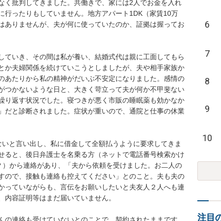
なく批判してきました。共働きで、家には2人でお金を入れ
行ったりもしていません。地方アパート1DK（家賃10万
6
はありませんが、夫が何に使っていたのか、証拠は握ってお
7
していき、その間は私が養い、結婚式代は親に工面してもら
とか夫婦関係を続けていこうとしましたが、夫や相手家族か
のあたりから私の精神がだいぶ不安定になりました。感情の
8
がつかないような日と、大きく苛立って夫が何か不甲斐ない
繰り返す状況でした。寝つきが悪く市販の睡眠薬も効かなか
9
」だと診断されました。症状が重いので、通院と仕事の休業
10
ないと言い出し、私に借金して全額払うように要求してきま
せると、後日弁護士を名乗る方（ネットで電話番号検索かけ
方？）から連絡があり、「夫から依頼を受けました。お二人の
すので、接触も連絡も控えてください」とのこと。夫も夫の
かっていながらも、言伝をお願いしたいと夫友人２人へも連
、内容証明等はまだ届いていません。

注目
んの連絡も受けていないとのことで、契約されたままです。