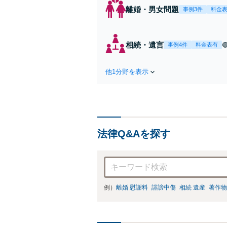
離婚・男女問題
事例3件
料金
相続・遺言
事例4件
料金表有
他1分野を表示
法律Q&Aを探す
例）
離婚 慰謝料
誹謗中傷
相続 遺産
著作物