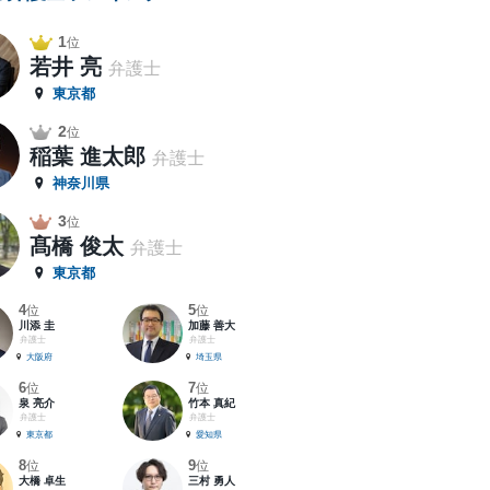
1
位
若井 亮
弁護士
東京都
2
位
稲葉 進太郎
弁護士
神奈川県
3
位
髙橋 俊太
弁護士
東京都
4
5
位
位
川添 圭
加藤 善大
弁護士
弁護士
大阪府
埼玉県
6
7
位
位
泉 亮介
竹本 真紀
弁護士
弁護士
東京都
愛知県
8
9
位
位
大橋 卓生
三村 勇人