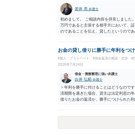
若井 亮
弁護士
初めまして。 ご相談内容を拝見しました。
万円であると主張する相手方において、証
のであることを伝え、貸したというのであ
るまでは、こちらからアクションを起こす
お金の貸し借りに勝手に年利をつけ
#個人・プライベート
#借金返済の相談・交渉
#
2026年7月24日
借金・債務整理に強い弁護士
白井 弘昭
弁護士
＞年利を勝手に付けることはどうなのです
済期限を過ぎた場合、貸主は法定利息の年
借りたお金の返済か、勝手につけられた利
し、勝手につけた利息は返済不要です。 