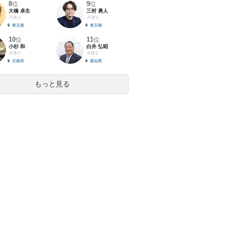
8
9
位
位
大橋 卓生
三村 勇人
弁護士
弁護士
東京都
東京都
10
11
位
位
小杉 和
白井 弘昭
弁護士
弁護士
京都府
愛知県
もっと見る