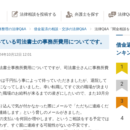
法律相談を投稿する
弁護士を探す
法律Q
務整理の法律Q&A
借金返済の相談・交渉の法律Q&A
法律Q&A「闇金相談
いている司法書士の事務所費用についてです。
借金
ンキ
24年10月12日 12:01
1
法書士事務所費用についてですが、司法書士さんに事務所費
分は千円払う事によって待っていただきましたが、退院して
2
になってしまいました。幸い転職してすぐ次の職場が決まり
た職場のお給料が来るまでの凌ぎにしたいので、また10月分
3
り込んで気が付かなかった際にメールで「ただちに連絡くだ
連絡します」という脅しのメールがきました。

4
々の支払いを何回か増やします。というご相談をする予定では
わず、すぐ親に連絡する可能性がないか不安です。
