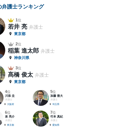
の弁護士ランキング
1
位
若井 亮
弁護士
東京都
2
位
稲葉 進太郎
弁護士
神奈川県
3
位
髙橋 俊太
弁護士
東京都
4
5
位
位
川添 圭
加藤 善大
弁護士
弁護士
大阪府
埼玉県
6
7
位
位
泉 亮介
竹本 真紀
弁護士
弁護士
東京都
愛知県