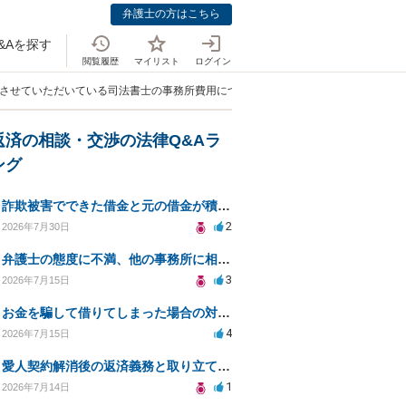
弁護士の方はこちら
&Aを探す
閲覧履歴
マイリスト
ログイン
をさせていただいている司法書士の事務所費用についてです。」
返済の相談・交渉の法律Q&Aラ
ング
詐欺被害でできた借金と元の借金が積み重なり返済困難
2
2026年7月30日
弁護士の態度に不満、他の事務所に相談すべきか？
3
2026年7月15日
お金を騙して借りてしまった場合の対処法と今後の対応策
4
2026年7月15日
愛人契約解消後の返済義務と取り立て行為の合法性は？
1
2026年7月14日