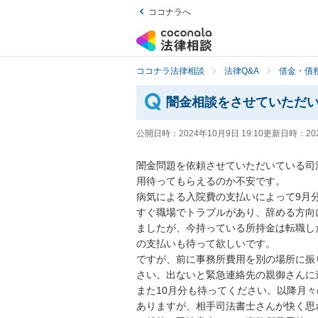
ココナラへ
ココナラ法律相談
法律Q&A
借金・債
闇金相談をさせていただ
公開日時：
2024年10月9日 19:10
更新日時：
20
闇金問題を依頼させていただいている司
用待ってもらえるのか不安です。

病気による入院費の支払いによって9月
すぐ職場でトラブルがあり、辞める方向
ましたが、今持っている所持金は転職し
の支払いも待って欲しいです。

ですが、前に事務所費用を別の場所に振
さい。出ないと緊急連絡先の親御さんに
また10月分も待ってください。以降月
ありますが、相手司法書士さんが快く思