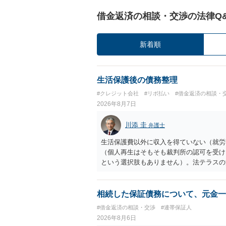
借金返済の相談・交渉の法律Q
新着順
生活保護後の債務整理
#クレジット会社
#リボ払い
#借金返済の相談・
2026年8月7日
川添 圭
弁護士
生活保護費以外に収入を得ていない（就労
（個人再生はそもそも裁判所の認可を受け
という選択肢もありません）。法テラスの
の予納金等も法テラスが援助してくれるた
相続した保証債務について、元金一
#借金返済の相談・交渉
#連帯保証人
2026年8月6日