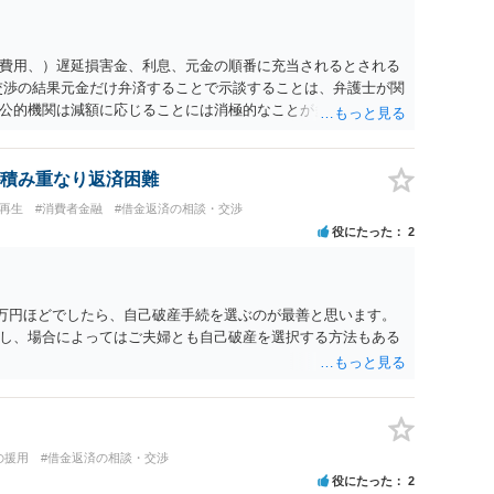
費用、）遅延損害金、利息、元金の順番に充当されるとされる
交渉の結果元金だけ弁済することで示談することは、弁護士が関
公的機関は減額に応じることには消極的なことが多いものの、
る意義は十分にあると思います。
積み重なり返済困難
人再生
#消費者金融
#借金返済の相談・交渉
役にたった
2
6万円ほどでしたら、自己破産手続を選ぶのが最善と思います。
し、場合によってはご夫婦とも自己破産を選択する方法もある
の援用
#借金返済の相談・交渉
役にたった
2