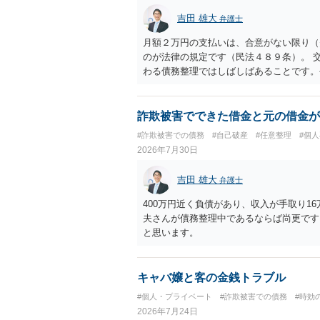
吉田 雄大
弁護士
月額２万円の支払いは、合意がない限り（
のが法律の規定です（民法４８９条）。 
わる債務整理ではしばしばあることです。
お近くの弁護士にご依頼しチャレンジなさ
詐欺被害でできた借金と元の借金が
#詐欺被害での債務
#自己破産
#任意整理
#個
2026年7月30日
吉田 雄大
弁護士
400万円近く負債があり、収入が手取り1
夫さんが債務整理中であるならば尚更です
と思います。
キャバ嬢と客の金銭トラブル
#個人・プライベート
#詐欺被害での債務
#時効
2026年7月24日