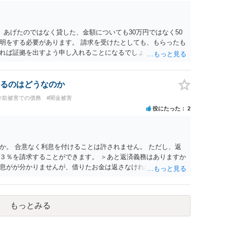
 あげたのではなく貸した、金額についても30万円ではなく50
明をする必要があります。 請求を受けたとしても、もらったも
れば証拠を出すよう申し入れることになるでしょう。 請求があ
必要はないかと思います。
るのはどうなのか
詐欺被害での債務
#闇金被害
役にたった
2
か。 合意なく利息を付けることは許されません。 ただし、返
３％を請求することができます。 ＞あと返済義務はありますか
息がが分かりませんが、借りたお金は返さなければいけません
以上、ご参考まで。
もっとみる