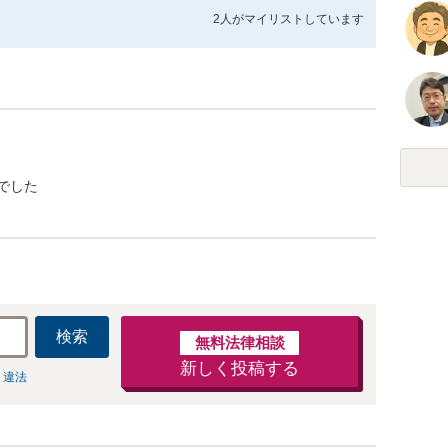
2人が
マイリストしています
でした
検索
無料法律相談
新しく投稿する
 違法