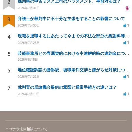
2
採用時の申告ミスと上司のハラスメント、事前対応は？
2026年7月31日
3
弁護士が裁判中に不十分な主張をすることの影響について
1
2026年7月30日
4
現職を退職するにあたって今までの不法な部分の慰謝料等は請求できるのか。
1
2026年7月23日
5
芸能事務所との専属契約における中途解約時の違約金について相談したいです
2026年8月5日
6
地位確認訴訟の勝訴後、復職条件交渉と嫌がらせ対策について
1
2026年7月21日
7
裁判官の反論機会提供の意図と通常手続きの違いは？
1
2026年7月19日
ココナラ法律相談について