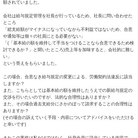
額されていました。

会社は給与規定管理を社長が行っているため、社長に問い合わせた
ところ

「総支給額がマイナスになっていなから不利益ではないため、合意
や通知等は個々の社員にとる必要がない」

「(「基本給の額を維持して手当をつけることなら合意できるため検
討できるか？」と聞いたところ)売上等を加味すると、会社的に難し
い」

という答えをもらいました。

この場合、合意なき給与規定の変更による、労働契約法違反に該当
しますか？

また、こちらとしては基本給の額を維持したうえでの新給与規定の
交渉を行いたいのですが、法的な合理性はありますか？

また、その場合過去支給分にさかのぼって請求することの合理性は
ありますか？

(その場合の訴えていく手段・内容についてアドバイスをいただける
と幸いです)

またこの案件は私だけではなく、社員全員に該当している内容で