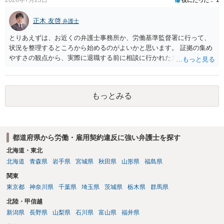
個人としても、相手に対してプライバシー侵害等に基づく損害賠償
（慰謝料）を請求する選択肢がありえます（ただし、金額は多額にな
正木 友啓
弁護士
らない可能性があります。）。
とりあえずは、お近くの弁護士事務所か、労働基準監督署に行って、
状況を整理するところから始めるのがよいかと思います。 証拠の集め
やすさの観点から、実際に退職する前に相談に行かれた方がよいかと
思います
もっとみる
都道府県から労働・雇用契約違反に強い弁護士を探す
北海道・東北
北海道
青森県
岩手県
宮城県
秋田県
山形県
福島県
関東
東京都
神奈川県
千葉県
埼玉県
茨城県
栃木県
群馬県
北陸・甲信越
新潟県
長野県
山梨県
石川県
富山県
福井県