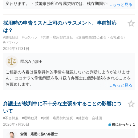
変わります。 ・芸能事務所の専属契約では、残存期間や報酬額、投下
コストを基準に違約金や損害金を設定する例はあります。ただし、実
務上よくあるからといって当然に適法という意味ではなく、実際の損
害との対応関係や合理性が重要です。 ・違約金に上限がなくても、常
採用時の申告ミスと上司のハラスメント、事前対応
に有効になるわけではありません。契約が労働契約に近い実態なら労
は？
基法16条で無効となる余地があり、そうでなくても、金額が事務所の
#退職勧奨
#セクハラ
#労働・雇用契約違反
#退職理由(自己都合・会社都合)
損害と比べて過大なら無効や減額が争点になります。 ・契約前の修正
#パワハラ
交渉は一般的です。 交渉の方向としては、上限額を設ける、実損害ベ
2026年7月31日
ースにする、算定根拠を明確化する、違約金ではなく「合理的な実
費・未回収費用のみ」に限定する、などが典型です。 ・弁護士に契約
匿名A
弁護士
前に契約書の内容をレビューしてもらう価値は十分にあると思われま
す。 争点は、契約類型が雇用か業務委託か、実態として労働者性があ
ご相談の内容は個別具体的事情を確認しないと判断しようがありませ
るか、解除事由が双方にどう定められているか、違約金の算定根拠が
ん。 ココナラで労働問題を取り扱う弁護士に個別相談をされることを
合理的か、という複数論点に分かれます。契約前なら、交渉のパワー
お薦めします。
バランスの問題もありますが、修正余地があるうえ、後から争うより
コストを抑えやすいので、資料等を持参の上弁護士に確認されること
をお勧めします。 ・事務所側の解除でも、解除理由によってはタレン
弁護士が裁判中に不十分な主張をすることの影響につ
ト側に損害賠償が発生する建付けになっていることはあります。ただ
いて
し、事務所側が一方的に解除したのにタレントへ違約金を課す設計
#不当解雇
#退職勧奨
#労働・雇用契約違反
#経営者・会社側
は、合理性や対価性を欠くとして争いやすいです。逆に、タレント側
2026年7月30日
役にたった
1
の重大な契約違反がある場合は、実損害の範囲で請求される可能性は
あります。
労働・雇用に強い弁護士