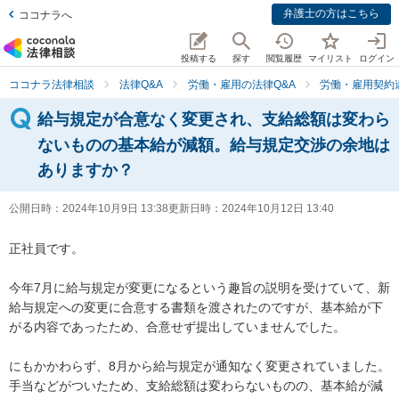
弁護士の方はこちら
ココナラへ
投稿する
探す
閲覧履歴
マイリスト
ログイン
ココナラ法律相談
法律Q&A
労働・雇用の法律Q&A
労働・雇用契約
給与規定が合意なく変更され、支給総額は変わら
ないものの基本給が減額。給与規定交渉の余地は
ありますか？
公開日時：
2024年10月9日 13:38
更新日時：
2024年10月12日 13:40
正社員です。

今年7月に給与規定が変更になるという趣旨の説明を受けていて、新
給与規定への変更に合意する書類を渡されたのですが、基本給が下
がる内容であったため、合意せず提出していませんでした。

にもかかわらず、8月から給与規定が通知なく変更されていました。

手当などがついたため、支給総額は変わらないものの、基本給が減