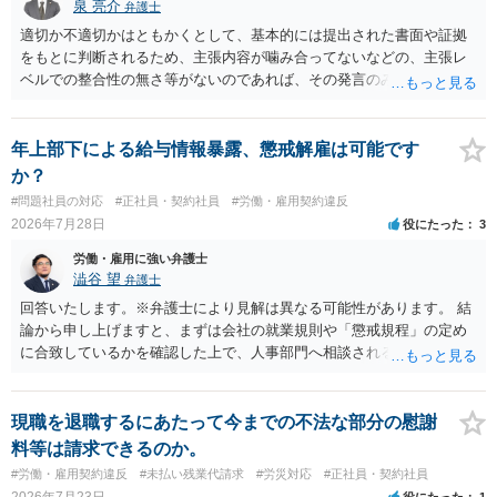
泉 亮介
弁護士
適切か不適切かはともかくとして、基本的には提出された書面や証拠
をもとに判断されるため、主張内容が噛み合ってないなどの、主張レ
ベルでの整合性の無さ等がないのであれば、その発言のみで大きく不
利になるということはないように思われます。
年上部下による給与情報暴露、懲戒解雇は可能です
か？
#問題社員の対応
#正社員・契約社員
#労働・雇用契約違反
2026年7月28日
役にたった
3
労働・雇用に強い弁護士
澁谷 望
弁護士
回答いたします。※弁護士により見解は異なる可能性があります。 結
論から申し上げますと、まずは会社の就業規則や「懲戒規程」の定め
に合致しているかを確認した上で、人事部門へ相談されることが最優
先となります。 その上で、いきなりの懲戒解雇は法的ハードルが高い
ものの、重い懲戒処分の対象には十分なり得ます。 名誉や評価の回復
については、会社側に「部下の不正行為による情報漏洩」と正式に認
現職を退職するにあたって今までの不法な部分の慰謝
定させ、誤認した他部署への適切なフォローや周知を求めるのが有効
料等は請求できるのか。
です。 あるいは、懲戒があったことを社内で周知される手続があるの
#労働・雇用契約違反
#未払い残業代請求
#労災対応
#正社員・契約社員
ならば、それにより軽微ながら回復はできるかもしれません。 さらに
2026年7月23日
役にたった
1