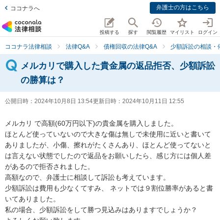
弁護士の方はこちら
ココナラへ
投稿する
探す
閲覧履歴
マイリスト
ログイン
ココナラ法律相談
法律Q&A
債権回収の法律Q&A
少額訴訟の相談・
メルカリで購入した貴金属の返品拒否、少額訴訟
の勝算は？
公開日時：
2024年10月8日 13:54
更新日時：
2024年10月11日 12:55
メルカリ で高額(60万円以下)の貴金属を購入しました。

ほとんど使っていないので大きな傷は無しで未使用に近いと書いて
ありましたが、小傷、擦れがたくさんあり、ほとんど使ってないと
は言えない状態でしたので返品をお願いしたら、感じ方には個人差
があるので拒否されました。

高額なので、弁護士に相談して訴訟も考えています。

少額訴訟は費用も少なくてすみ、 ネットでは９割位勝率があると書
いてありました。

私の場合、少額訴訟をして勝つ見込みはありますでしょうか？
