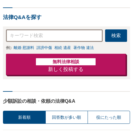
法律Q&Aを探す
検索
例）
離婚 慰謝料
誹謗中傷
相続 遺産
著作物 違法
無料法律相談
新しく投稿する
少額訴訟の相談・依頼の法律Q&A
新着順
回答数が多い順
役にたった順