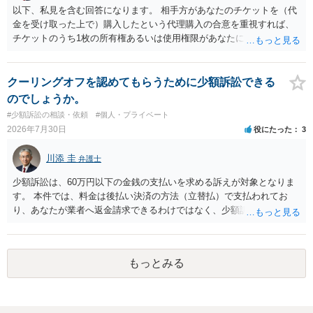
う。 何か本人を示す事実（振込先などの情報）から、相手の住所等の
以下、私見を含む回答になります。 相手方があなたのチケットを（代
情報を割り出していくしかないように思えます。 以上、ご参考まで。
金を受け取った上で）購入したという代理購入の合意を重視すれば、
チケットのうち1枚の所有権あるいは使用権限があなたにあり、チケッ
トの引渡しを求める権利があるという主張が認められやすいといえま
す。 一方、このチケット購入には「相手方と一緒に行く」という合意
も付随していたことを無視することができません。こちらを重視すれ
クーリングオフを認めてもらうために少額訴訟できる
ば、交際を終了させたことにより「一緒に行く」という結果の実現に
のでしょうか。
重大な障害が発生しており、当然にチケットを引き渡すべきといえる
#少額訴訟の相談・依頼
#個人・プライベート
かは微妙であり、むしろ返金すべきとするのが当事者の合理的意思に
2026年7月30日
役にたった
3
合致するのではないか、という判断に傾くことになると思います。 例
えば、当該チケットが座席指定である場合、交際を解消した2人が当日
川添 圭
弁護士
隣り合わせになることは避けたいという心理が働くことも無理からぬ
ところです。一方、チケットがエリア指定のアリーナ席であれば隣り
少額訴訟は、60万円以下の金銭の支払いを求める訴えが対象となりま
合わせにならずに済むかもしれませんし、そのチケットが入手困難で
す。 本件では、料金は後払い決済の方法（立替払）で支払われてお
あったり特別席であったりすれば、判断は変わってくるかもしれませ
り、あなたが業者へ返金請求できるわけではなく、少額訴訟は使えな
ん。当該チケットがチケット転売防止法に規定する特定興行入場券に
いと思われます。 当該事業者と後払い決済業者を被告として債務不存
該当し、券面上使用者が指定されている場合には、チケット引渡し以
在確認請求訴訟を提起することも考えられますが、まずは後払い決済
外に選択肢がない場合もあるでしょう。 このように、本件の紛争は、
業者へ（原契約のクーリング・オフの証拠の写しとともに）支払拒絶
法的には「当事者の合理的意思」がどこにあるのかを追求した解決が
もっとみる
の通知書を送り、もし訴訟や支払督促を行ってきた場合には全面的に
必要になると思われます。なかなか難しい問題なので、弁護士によっ
争う、というやり方がベターではないかと思います。弁護士会の相談
ても回答は異なるかもしれません。
センター等で、消費者問題に強い弁護士（消費者保護委員会に所属し
ているなど）へ相談されることをお勧めします。