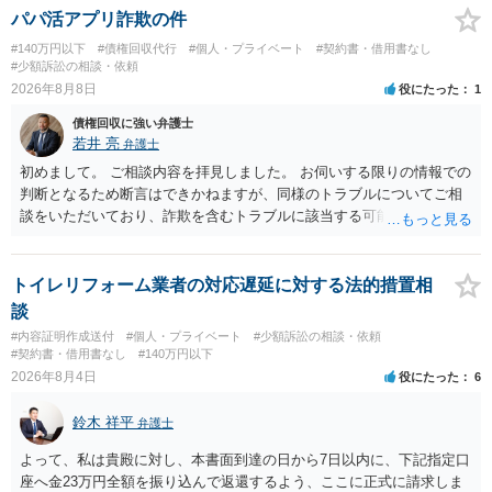
パパ活アプリ詐欺の件
#140万円以下
#債権回収代行
#個人・プライベート
#契約書・借用書なし
#少額訴訟の相談・依頼
2026年8月8日
役にたった
1
債権回収に強い弁護士
若井 亮
弁護士
初めまして。 ご相談内容を拝見しました。 お伺いする限りの情報での
判断となるため断言はできかねますが、同様のトラブルについてご相
談をいただいており、詐欺を含むトラブルに該当する可能性があるで
しょう。 返金の請求にあたっては、相手方の身元を特定する必要があ
ります。 お金を渡した方法が現金手渡しではなく、指定口座への振込
であるならば、相手方の身元を特定できる可能性もあるでしょう。 い
トイレリフォーム業者の対応遅延に対する法的措置相
ずれにせよ、まずは速やかに最寄りの警察署に被害相談に行くことを
談
お勧めします。
#内容証明作成送付
#個人・プライベート
#少額訴訟の相談・依頼
#契約書・借用書なし
#140万円以下
2026年8月4日
役にたった
6
鈴木 祥平
弁護士
よって、私は貴殿に対し、本書面到達の日から7日以内に、下記指定口
座へ金23万円全額を振り込んで返還するよう、ここに正式に請求しま