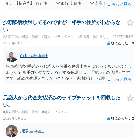
す。 【振込先】 銀行名 ○○銀行 支店名 ○○支店 預金種別 普通
口座番号 ○○○○○○○ 口座名義 ○○○○ 万一、上記期限までに返金がな
されない場合には、貴殿には任意に返金する意思がないものと判断
し、やむを得ず、返還金23万円及びこれに対する遅延損害金の支払い
少額訟訴検討してるのですが、相手の住所がわからな
を求める民事訴訟、支払督促その他必要な法的手続を直ちに講じま
い
す。 その際には、訴訟に要する費用その他法令上認められる金員につ
#少額訴訟の相談・依頼
#個人・プライベート
#契約書・借用書なし
#140万円以下
いても併せて請求する予定ですので、あらかじめ申し添えます。 本件
2026年8月3日
役にたった
3
は、貴殿自らが契約を解約したことによって生じた返還義務の履行を
求めるものにすぎません。貴殿の仕入先との取引関係や返金時期など
白井 弘昭
弁護士
の内部事情は、私に対する返還義務の発生や履行時期には何ら影響を
及ぼすものではありません。 これ以上、本件の解決を不必要に遅延さ
>少額訟訴の手続きを代理人を名乗る弁護士さんに送ってもいいのでし
せることなく、誠意をもって速やかに返金手続を履行されるよう、強
ょうか？ 相手方が立てているとする弁護士は、「交渉」の代理人です
く求めます。 以上
ので、訴訟の代理人ではないことから、裁判所は、代理人宛ての訴状
を受け取ることは無いと思われます。 なお、交渉段階で代理人が就い
ている場合は、相手方（被告）の住所で訴状を作成提出し、裁判所に
代理人が就いていたことを知らせると（訴状の記載内容から明らかな
元恋人から代金支払済みのライブチケットを回収した
場合も）、裁判所が当該代理人弁護士に事前連絡し、引き続き訴訟も
い。
受任するかを聞いたうえで、受任の意志が明らかになったところで、
#少額訴訟の相談・依頼
#個人・プライベート
直接被告に送達するのではなく、代理人に訴状の受領を促すこともあ
2026年8月3日
役にたった
2
ります。 ラインのやり取りでしか証拠がないと、実際の本人性が明ら
かではありません。もちろん弁護士（２０万円の請求で代理人弁護士
川添 圭
弁護士
に委任するかも疑わしいのですが）も住所は明らかにしないでしょ