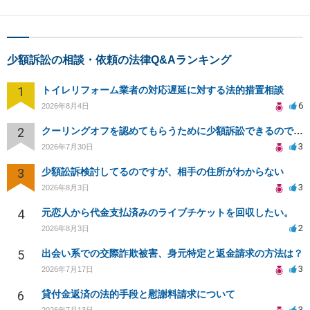
少額訴訟の相談・依頼の法律Q&Aランキング
1
トイレリフォーム業者の対応遅延に対する法的措置相談
6
2026年8月4日
2
クーリングオフを認めてもらうために少額訴訟できるのでしょうか。
3
2026年7月30日
3
少額訟訴検討してるのですが、相手の住所がわからない
3
2026年8月3日
4
元恋人から代金支払済みのライブチケットを回収したい。
2
2026年8月3日
5
出会い系での交際詐欺被害、身元特定と返金請求の方法は？
3
2026年7月17日
6
貸付金返済の法的手段と慰謝料請求について
3
2026年7月13日